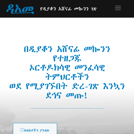
የዲያቆን አሸናፊ መኰንን ገጽ
በዲያቆን አሸናፊ መኰንን
የተዘጋጁ
ኦርቶዶክሳዊ መንፈሳዊ
ትምህርቶችን
ወደ የሚያገኙበት ድረ-ገጽ እንኳን
ደኅና መጡ!
ስብከቶችን ያንብቡ