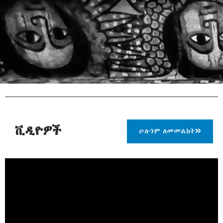
ቪዲዮዎች
ሁሉንም ለመመልከት