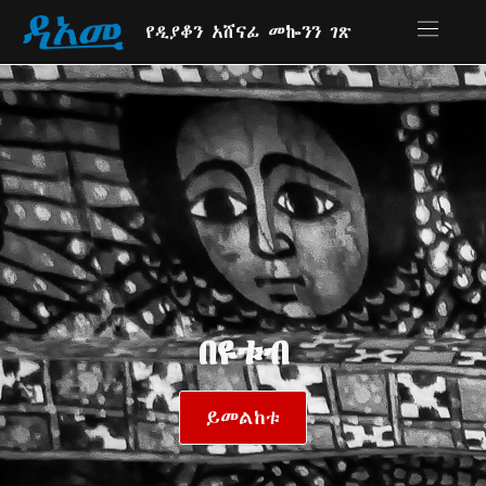
የዲያቆን አሸናፊ መኰንን ገጽ
በዩቱብ
ይመልከቱ