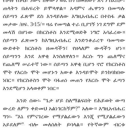
የሁሉ የበላይ ነውና ክፉውን ወደ በጎ በመለወጥ እኛን በደስታ፣
ጠላትን በሐፍረት ይሞላዋል። አዳምና ሔዋንን በመጣሉ
ሰይጣን ፈጽሞ ደስ እንዳይለው እግዚአብሔር በተስፋ ቃል
መታው /ዘፍ. 3፡15/። ዛሬ የመጣል ተራ ቢያገኝ ነገ ደግሞ ደም
መላሽ በሆነው በክርስቶስ እንደሚወድቅ ነግሮ አሳፈረው።
ሰይጣን ፈጽመን ከእግዚአብሔር እንድንቆራረጥ ባመጣው
ውድቀት ክርስቶስ ዘመዳችን፣ የዘላለም ውዳችን ሆነ።
ሰይጣንን እንደ አዋቂ እንስለዋለን። እርሱ ግን ጨለማና
የጨለማ ሠራተኛ ነው። ሰይጣን አዋቂ ቢሆን ኖሮ የክርስቶስ
ሞት የእርሱ ሞት መሆኑን አውቆ እንዳይሞት ይንከባከበው
ነበር። የክርስቶስን ሞት ባፋጠነ መጠን የእርሱ ሞት ፈጣን
እንደሚሆን አላወቀም ነበር።
አንድ ሰው፡- “ጌታ ሆይ ስለማልፍበት የሕይወት ውጣ
ውረድ ለምን ቀድመህ አልነገርከኝም?” አለው። እግዚአብሔር
ግን፡- “እኔ የምናገረው የማያልፈውን እንጂ የሚያልፈውን
አይደለም” ብሎ መለሰለት ይባላል። የትኛውም ብርቱ