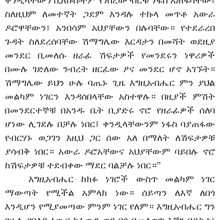
ቀንዲላቸውን ቢለኩሱትም የነበረው ብርቱ ነፋስ አጠፋባቸው፤
ስለዚህም ለመተኛት ጋደም እንዳሉ ተኩላ መጥቶ አውራ
ዶሮዋቸውን፣ አንበሳም አህያቸውን በሉባቸው። የተደራረበ
ጉዳት ስለደረሰባቸው ሽማግሌው እርዳታን በመሻት ወደዚያ
መንደር ቢመለሱ ዘራፊ ሽፍታዎች የመንደሩን ነዋሪዎች
በሙሉ ገድለው ንብረት ዘርፈው ዖና መንደር ሆኖ አገኙት።
ሽማግሌው ይህን ሁሉ ባጤኑ ጊዜ እግዚአብሔር ምን ያህል
መልካም ነገርን እንዳሰበላቸው አስተዋሉ። በዚያች ምሽት
በመንደርተኞቹ በአንዱ ቤት ቢያድሩ ኖሮ የዘራፊዎች ሰለባ
ሆነው ሊገደሉ በቻሉ ነበር፤ ቀንዲላቸውንም ነፋስ ባያጠፋው
የብርሃኑ ወጋገን እዚህ ጋር ሰው አለ በማለት ለሽፍታዎቹ
ያሳብቅ ነበር። አውራ ዶሮአቸውና አህያቸውም ባይበሉ ኖሮ
ከሽፍታዎቹ ተደብቀው ማደር ባልቻሉ ነበር።”
እግዚአብሔር ከክፉ ነገሮች ውስጥ መልካም ነገር
ማውጣት የሚችል አምላክ ነው። ሰይጣን ለእኛ ለበጎ
እንዲሆን የሚያመጣው ምንም ነገር የለም። እግዚአብሔር ግን