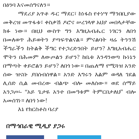
በዕንባ እናመሰግናለን።
ማደሪያ አጥቶ ዱር ማደር፣ ከነፋስ የተነሣ ማንበቢያው
መቅረዝ መጥፋቱ፣ ቀስቃሽ ዶሮና ሠረገላዋ አህያ መበላታቸው
ክፉ ነው። በዚህ ውስጥ ግን እግዚአብሔር ነገርን ለበጎ
በመለወጥ ሕይወትን ያጣፍጥልናል። ምናልባት ዛሬ ትንንሽ
ችግራችን ከትልቅ ችግር የተጋረድንበት ይሆን? እግዚአብሔር
ሞትን በሕመም ለውጦልን ይሆን? ከቤቱ እንዳንወጣ ኩነኔን
በማጣት ቀይሮልን ይሆን? ለበጎ ነው። በጨለማ የሚጓዝ አንድ
ሰው ዝናቡ ያበሰብሰዋል። አንድ እግሩን እልም ወዳለ ገደል
ሊሰድ ሲል መብረው ብልጭ ብሎ መለሰው። ወደ ሰማይ
አንጋጦ፡- “አይ ጌታዬ አንተ በመዓቱም ትምርበታለህ” ብሎ
አመሰገነ። ለበጎ ነው!
እኔ የክርስቶስ ባሪያ
በማኅበራዊ ሚዲያ ያጋሩ