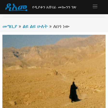
የዲያቆን አሸናፊ መኰንን ገጽ
መግቢያ
ልዩ ልዩ ሁለት
»
»
ለበጎ ነው