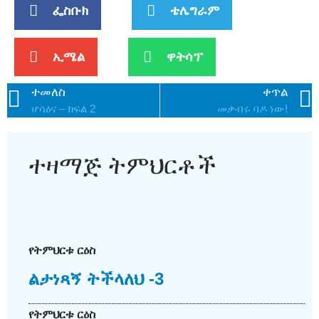
ፌስቡክ
ቴሌግራም
ኢሜል
ዋትሳፕ
ተመለስ
ቀጥል
ሆሳዕና – ክፍል 2
መቃብሩ ባዶ ነው!
ተዛማጅ ትምህርቶች
የትምህርቱ ርዕስ
ልታነጻኝ ትችላለህ -3
የትምህርቱ ርዕስ