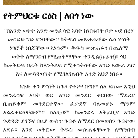
የትምህርቱ ርዕስ | ለበጎ ነው
“በአንድ ወቅት አንድ መንፈሳዊ አባት ከነበሩበት ቦታ ወደ በረሃ
መሰደድ ግድ ሆነባቸው። ከቅዱስ መጽሐፋቸው ሌላ ሦስት
ነገሮች ነበሯቸው። እነሱም፦ ቅዱስ መጽሐፉን በጨለማ
ወቅት ለማንበብ የሚጠቅማቸው ቀንዲል(ኩራዝ)፣ ጎህ
ከመቅደዱ በፊት ከእንቅልፍ የሚቀሰቅሳቸው አንድ አውራ ዶሮ
እና ለመጓጓዣነት የሚገለገሉበት አንድ አህያ ነበሩ።
አንድ ቀን ምሽት ከጉዞ የተነሣ በጣም ስለ ደከሙ እኚህ
መንፈሳዊ አባት ወደ አንድ መንደር ቀርበው ማደሪያ
ቢጠይቁም መንደርተኛው ፈቃደኛ ባለመሆኑ ማንም
አልፈቀደላቸውም። ስለዚህም ከመንደሩ አቅራቢያ አንድ
ጉድጓድ ያገኙና በዚያ ውስጥ ገብቶ ለማደር በመወሰን ገብተው
አደሩ። እንደ ወትሮው ቅዱስ መጽሐፋቸውን ለማንበብ