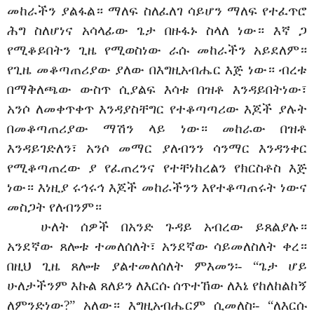
መከራችን ያልፋል። ማለፍ ስለፈለገ ሳይሆን ማለፍ የተፈጥሮ
ሕግ ስለሆነና አሳላፊው ጌታ በዙፋኑ ስላለ ነው። እኛ ጋ
የሚቆይበትን ጊዜ የሚወስነው ራሱ መከራችን አይደለም።
የጊዜ መቆጣጠሪያው ያለው በእግዚአብሔር እጅ ነው። ብረቱ
በማቅለጫው ውስጥ ሲያልፍ እሳቱ በዝቶ እንዳይበትነው፣
አንሶ ለመቀጥቀጥ እንዳያስቸግር የተቆጣጣሪው እጆች ያሉት
በመቆጣጠሪያው ማሽን ላይ ነው። መከራው በዝቶ
እንዳይገድለን፣ አንሶ መማር ያለብንን ሳንማር እንዳንቀር
የሚቆጣጠረው ያ የፈጠረንና የተቸነከረልን የክርስቶስ እጅ
ነው። እነዚያ ሩኅሩኅ እጆች መከራችንን እየተቆጣጠሩት ነውና
መስጋት የለብንም።
ሁለት ሰዎች በአንድ ጉዳይ አብረው ይጸልያሉ።
አንደኛው ጸሎቱ ተመለሰለት፣ አንደኛው ሳይመለስለት ቀረ።
በዚህ ጊዜ ጸሎቱ ያልተመለሰለት ምእመን፡- “ጌታ ሆይ
ሁለታችንም እኩል ጸለይን ለእርሱ ሰጥተኸው ለእኔ የከለከልከኝ
ለምንድነው?” አለው። እግዚአብሔርም ሲመለስ፡- “ለእርሱ