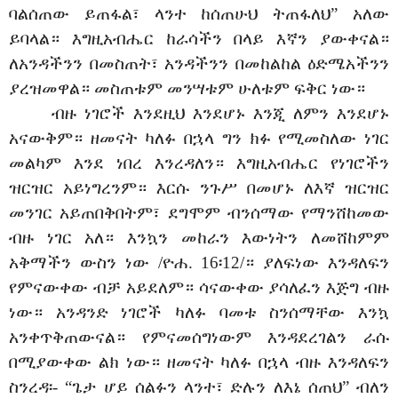
ባልሰጠው ይጠፋል፣ ላንተ ከሰጠሁህ ትጠፋለህ” አለው
ይባላል። እግዚአብሔር ከራሳችን በላይ እኛን ያውቀናል።
ለአንዳችንን በመስጠት፣ አንዳችንን በመከልከል ዕድሜአችንን
ያረዝመዋል። መስጠቱም መንሣቱም ሁለቱም ፍቅር ነው።
ብዙ ነገሮች እንደዚህ እንደሆኑ እንጂ ለምን እንደሆኑ
አናውቅም። ዘመናት ካለፉ በኋላ ግን ክፉ የሚመስለው ነገር
መልካም እንደ ነበረ እንረዳለን። እግዚአብሔር የነገሮችን
ዝርዝር አይነግረንም። እርሱ ንጉሥ በመሆኑ ለእኛ ዝርዝር
መንገር አይጠበቅበትም፣ ደግሞም ብንሰማው የማንሸከመው
ብዙ ነገር አለ። እንኳን መከራን እውነትን ለመሸከምም
አቅማችን ውስን ነው /ዮሐ. 16፡12/። ያለፍነው እንዳለፍን
የምናውቀው ብቻ አይደለም። ሳናውቀው ያሳለፈን እጅግ ብዙ
ነው። አንዳንድ ነገሮች ካለፉ ባመቱ ስንሰማቸው እንኳ
አንቀጥቅጠውናል። የምናመሰግነውም እንዳደረገልን ራሱ
በሚያውቀው ልክ ነው። ዘመናት ካለፉ በኋላ ብዙ እንዳለፍን
ስንረዳ፡- “ጌታ ሆይ ሰልፉን ላንተ፣ ድሉን ለእኔ ሰጠህ” ብለን