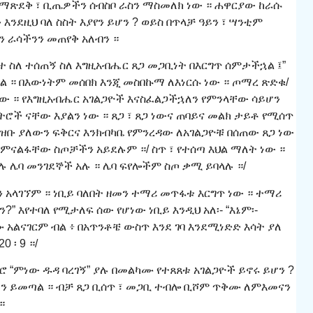
ስን ማጽደቅ ፣ ቢጤዎችን ሰብስቦ ራስን ማስመለክ ነው ። ሐዋርያው ከራሱ
ንደዚህ ባለ ስስት እያየን ይሆን ? ወይስ በጥላቻ ዓይን ፣ ሣንቲም
ን ራሳችንን መጠየቅ አለብን ።
 ስለ ተሰጠኝ ስለ እግዚአብሔር ጸጋ መጋቢነት በእርግጥ ሰምታችኋል ፤”
ዋል ። በእውነትም መሰበክ እንጂ መስበኩማ ለእነርሱ ነው ። ጦማረ ጽድቁ/
ው ። የእግዚአብሔር አገልጋዮች እናስፈልጋችኋለን የምንላቸው ሳይሆን
ትሮች ናቸው እያልን ነው ። ጸጋ ፣ ጸጋ ነውና ጠባይና መልክ ታይቶ የሚሰጥ
ቡ ያለውን ፍቅርና እንክብካቤ የምንረዳው ለአገልጋዮቹ በሰጠው ጸጋ ነው
ምናልፋቸው ስጦቻችን አይደሉም ።/ ስጥ ፣ የተሰጣ እህል ማለት ነው ።
ይሉ ሌባ መንገደኞች አሉ ። ሌባ ፍየሎችም ስጦ ቃሚ ይባላሉ ።/
አላገኘም ። ነቢይ ባለበት ዘመን ተማሪ መጥፋቱ እርግጥ ነው ። ተማሪ
?” እየተባለ የሚታለፍ ሰው የሆነው ነቢይ እንዲህ አለ፡- “እኔም፡-
 አልናገርም ብል ፥ በአጥንቶቼ ውስጥ እንደ ገባ እንደሚነድድ እሳት ያለ
 ፡ 9 ።/
 “ምነው ዱዳ ባረገኝ” ያሉ በመልካሙ የተጸጸቱ አገልጋዮች ይኖሩ ይሆን ?
ዘመን ይመጣል ። ብቻ ጸጋ ቢሰጥ ፣ መጋቢ ተብሎ ቢሾም ጥቅሙ ለምእመናን
።