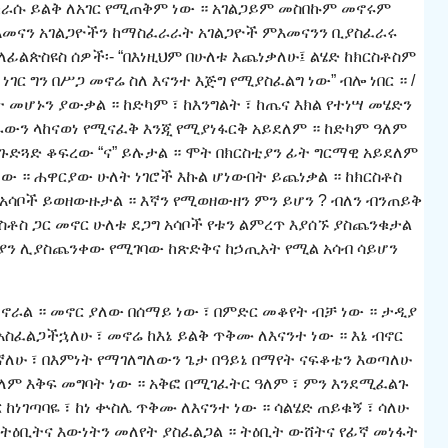
ከራሱ ይልቅ ለአገር የሚጠቅም ነው ። አገልጋይም መስበኩም መኖሩም
ምእመናን አገልጋዮችን ከማስፈራራት አገልጋዮች ምእመናንን ቢያስፈራሩ
ለፊልጵስዩስ ሰዎች፡- “በእነዚህም በሁለቱ እጨነቃለሁ፤ ልሄድ ከክርስቶስም
ነገር ግን በሥጋ መኖሬ ስለ እናንተ እጅግ የሚያስፈልግ ነው” ብሎ ነበር ። /
የት መሆኑን ያውቃል ። ከድካም ፣ ከእንግልት ፣ ከጤና እክል የተነሣ መሄድን
ሥራውን ላከናወነ የሚናፈቅ እንጂ የሚያነፋርቅ አይደለም ። ከድካም ዓለም
ጉድጓድ ቆፍረው “ና” ይሉታል ። ሞት በክርስቲያን ፊት ግርማዊ አይደለም
ነው ። ሐዋርያው ሁለት ነገሮች እኩል ሆነውበት ይጨነቃል ። ከክርስቶስ
 አሳቦች ይወዘውዙታል ። እኛን የሚወዘውዘን ምን ይሆን ? ብለን ብንጠይቅ
ስቶስ ጋር መኖር ሁለቱ ደጋግ አሳቦች የቱን ልምረጥ እያሰኙ ያስጨንቁታል
ስቲያን ሊያስጨንቀው የሚገባው ከጽድቅና ከኃጢአት የሚል አሳብ ሳይሆን
ይኖራል ። መኖር ያለው በሰማይ ነው ፣ በምድር መቆየት ብቻ ነው ። ታዲያ
ስፈልጋችኋለሁ ፣ መኖሬ ከእኔ ይልቅ ጥቅሙ ለእናንተ ነው ። እኔ ብኖር
ኛለሁ ፣ በእምነት የማገለግለውን ጌታ በዓይኔ በማየት ናፍቆቴን እወጣለሁ
ላለም እቅፍ መግባት ነው ። አቅፎ በሚገፈትር ዓለም ፣ ምን እንደሚፈልጉ
ከነገጣባዬ ፣ ከነ ቍስሌ ጥቅሙ ለእናንተ ነው ። ሳልሄድ ጠይቁኝ ፣ ሳለሁ
 ትዕቢትና እውነትን መለየት ያስፈልጋል ። ትዕቢት ውሸትና የፊኛ መነፋት