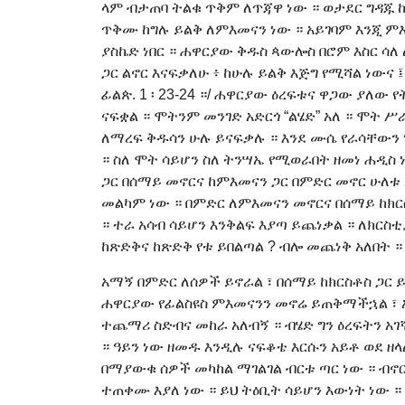
ላም ብታጠባ ትልቁ ጥቅም ለጥጃዋ ነው ። ወታደር ግዳጁ 
ጥቅሙ ከግሉ ይልቅ ለምእመናን ነው ። አይገባም እንጂ 
ያስኬድ ነበር ። ሐዋርያው ቅዱስ ጳውሎስ በሮም እስር ሳለ 
ጋር ልኖር እናፍቃለሁ ፥ ከሁሉ ይልቅ እጅግ የሚሻል ነውና ፤ 
ፊልጵ. 1 ፡ 23-24 ።/ ሐዋርያው ዕረፍቱና ዋጋው ያለው 
ናፍቋል ። ሞትንም መንገድ አድርጎ “ልሄድ” አለ ። ሞት 
ለማረፍ ቅዱሳን ሁሉ ይናፍቃሉ ። እንደ ሙሴ የራሳቸውን 
። ስለ ሞት ሳይሆን ስለ ትንሣኤ የሚወራበት ዘመነ ሐዲስ 
ጋር በሰማይ መኖርና ከምእመናን ጋር በምድር መኖር ሁለቱ
መልካም ነው ። በምድር ለምእመናን መኖርና በሰማይ ከክር
። ተራ አሳብ ሳይሆን እንቅልፍ እያጣ ይጨነቃል ። ለክር
ከጽድቅና ከጽድቅ የቱ ይበልጣል ? ብሎ መጨነቅ አለበት ።
አማኝ በምድር ለሰዎች ይኖራል ፣ በሰማይ ከክርስቶስ ጋር 
ሐዋርያው የፊልስዩስ ምእመናንን መኖሬ ይጠቅማችኋል ፣ አ
ተጨማሪ ስድብና መከራ አለብኝ ። ብሄድ ግን ዕረፍትን አገ
። ዓይን ነው ዘመዱ እንዲሉ ናፍቆቴ እርሱን አይቶ ወደ ዘ
በማያውቁ ሰዎች መካከል ማገልገል ብርቱ ጣር ነው ። ብኖር 
ተጠቀሙ እያለ ነው ። ይህ ትዕቢት ሳይሆን እውነት ነው ።