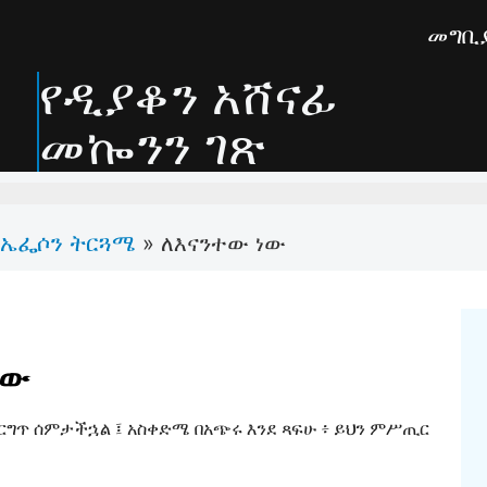
መግቢ
የዲያቆን አሸናፊ
መኰንን ገጽ
ኤፌሶን ትርጓሜ
»
ለእናንተው ነው
ነው
እርግጥ ሰምታችኋል ፤ አስቀድሜ በአጭሩ እንደ ጻፍሁ ፥ ይህን ምሥጢር