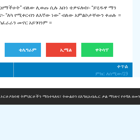
ረዘማችሁት” ብለው ሊወጡ ሲሉ አቡነ ቴዎፍሎስ፡- “ይሂዱዋ ማን
ና፡- “ለካ የሚቀርብን ለእኛው ነው” ብለው አምልኮታቸውን ቀጠሉ ።
ስፈራራን መኖር አይገባንም ።
ቴሌግራም
ኢሜል
ዋትሳፕ
ቀጥል
ምክር ለሰሚው/19
ማ ኦርቶዶክሳዊ ትምህርቶችን ማስተላለፍ፣ ትውልድን በእግዚአብሔር ቃል ማነጽና የተሻለ ዘመን