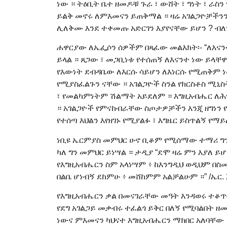
ነው ። ትዕቢት ቤተ ዘመዶቹ ጉራ ፣ ውሸት ፣ ግነት ፣ ራ
ይልቅ መኖሩ ለምእመናን ይጠቅማል ። ዛሬ አገልጋዮቻችንን እ
ሊለቅሙ እንደ ተቀመጡ አድርገን እያየናቸው ይሆን ? ብለ
ሐዋርያው ለኤፌሶን ሰዎችም በጻፈው መልእክት፡- “ለእናንተ
ይላል ። ጸጋው ፣ መጋቢነቱ የተሰጠኝ ለእናንተ ነው ይላቸ
የእውነት ደብዳቤው ለእርሱ ሳይሆን ለእነርሱ የሚጠቅም ነ
የሚያስፈልጉን ናቸው ። አገልጋዮች ስንል የክርስቶስ ሚኒስ
፣ የመልካምነትም ሽልማት አይደለም ። እግዚአብሔር ለሕዝ
። አገልጋዮች የምናከብራቸው ስጦታዎቻችን እንጂ ዘግነን የ
የተሰጣ እህልን እየዘገኑ የሚያልፉ ፣ እግዜር ይስጥልኝ የማ
ነቢዩ ኤርምያስ መምህር ሁኖ ቢቆም የሚሰማው ተማሪ ግን 
ካለ ግን መምህር ይነሣል ። ታዲያ “ደሞ ዛሬ ምን እያለ ይሆን
የእግዚአብሔርን ስም አላነሣም ፥ ከእንግዲህ ወዲህም በስሙ
በልቤ ሆነብኝ ደከምሁ ፥ መሸከምም አልቻልሁም ።” /ኤር. 20
የእግዚአብሔርን ቃል በመናገራቸው መዓት እንዳወሩ ተቆጥሮ
የደግ አገልጋይ መቃብሩ ተፈልጎ ይቅር በለኝ የሚባልበት 
ነውና ምእመናን ካህናተ እግዚአብሔርን ማክበር አለባቸው 