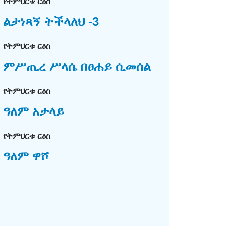
የትምህርቱ ርዕስ
ልታነጻኝ ትችላለህ -3
የትምህርቱ ርዕስ
ምሥጢረ ሥላሴ በፀሐይ ሲመሰል
የትምህርቱ ርዕስ
ዓለም አታላይ
የትምህርቱ ርዕስ
ዓለም ዋሾ