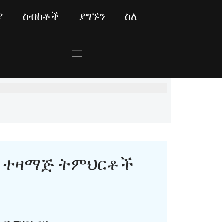
ያ
ስብከቶች
ያግኙን
ስለ
ተዛማጅ ትምህርቶች