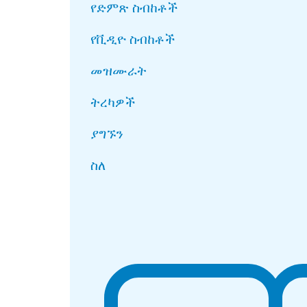
የድምጽ ስብከቶች
የቪዲዮ ስብከቶች
መዝሙራት
ትረካዎች
ያግኙን
ስለ