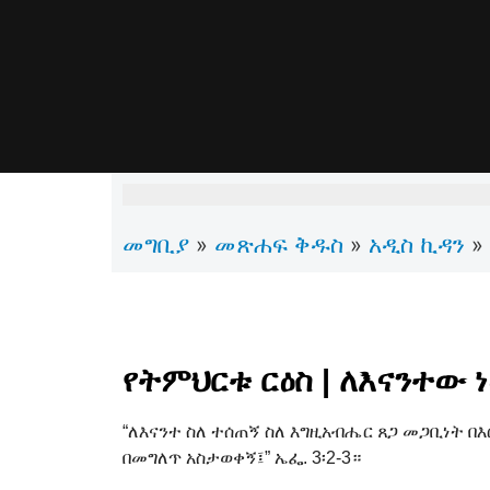
መግቢያ
መጽሐፍ ቅዱስ
አዲስ ኪዳን
»
»
»
የትምህርቱ ርዕስ | ለእናንተው 
“ለእናንተ ስለ ተሰጠኝ ስለ እግዚአብሔር ጸጋ መጋቢነት በ
በመግለጥ አስታወቀኝ፤” ኤፌ. 3፡2-3።