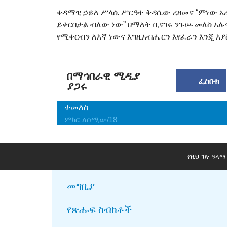
ቀዳማዊ ኃይለ ሥላሴ ሥርዓተ ቅዳሴው ረዘመና “ምነው አ
ይቀርበታል ብለው ነው” በማለት ቢናገሩ ንጉሡ መለስ አሉ
የሚቀርብን ለእኛ ነውና እግዚአብሔርን እየፈራን እንጂ እያ
በማኅበራዊ ሚዲያ
ፌስቡክ
ያጋሩ
ተመለስ
ምክር ለሰሚው/18
የዚህ ገጽ ዓላ
መግቢያ
የጽሑፍ ስብከቶች