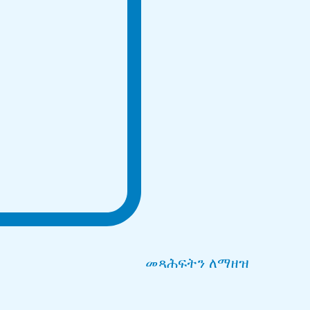
መጻሕፍትን ለማዘዝ