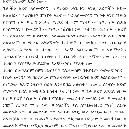
እረኛ የለውም እያለ ነው ።
ጌታችን እረኛ አለመኖሩን የተናገረው ሕዝቡን እንጂ እረኞችን አይቶ
አልነበረም ። ሕዝቡን በማየት እረኛ መኖር አለመኖሩን ማወቅ እንደሚቻል
እያሳየን ነው ። ራስ ምታት የአንድ ሕመም ማሳያ መገለጫ ነው ሲባል
እንሰማለን ። የመሪዎች መገለጫም ሕዝቡ ነው ። ሕዝቡ ብዙ ነው ፣ እረኛ
ግን አልነበረውም ። የቊጥር አለመመጣጠን ሳይሆን የእረኝነት ልብ ያለው
አልነበረም ። የከረሩ የሃይማኖት ክርክሮች ፣ ጠንካራ የሆኑ ስብከቶች
ሊካሄዱ ይችላሉ ። ሕዝቡ ግን እረኛ አልነበረውም ። ሃይማኖትን
በዕብራይስጥ ፣ በግሪክ ፣ በላቲን ፣ በሱርስት ቋንቋ የሚተረጉሙ ነገር ግን
ሕዝቡን ማሰማራት ያልቻሉ እረኞች ነበሩ ማለት ነው ።
ሕዝቡ በመንደርም በምኩራብም ፣ በጲላጦስም በቀያፋም ኀዘነተኛ ነበረ ።
ከቤተ መንግሥቱ ባይደላው የሚጽናናበት መንፈሳዊ እረኛ አልነበረውም ።
ለሥጋው አድሮ ነፍሱን በደለ እንዳይባል ረሀብተኛ ነው ፤ ለነፍሱ አድሮ
ሥጋውን በደለ እንዳይባል በክፋት የተያዘ ነው ። ጌታ እረኛ እንደሌላቸው
አየ ። እረኛ የሌለው ሕዝብ ምልክቱ መጨነቅና መጣል ነው ። መጨነቅ
ነገሮች አጋንኖ ማየት ነው ። ነገሮችን ያለ እግዚአብሔር ማየት እርሱ
መጨነቅ ነው ። መጨነቅ ወደ ጎረቤት እንጂ ወደ እግዚአብሔር መጮህ
አለመቻል ነው ። መጨነቅ የታወቁና ያልታወቁ በሽታዎች መነሻ ነው ።
መጨነቅ ምግብ የሚዘጋ ወይንም ብዙ ምግብ የሚያስበላ ነው ። መጨነቅ