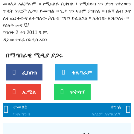
መጸለይ አልቻሉም ። የሚጸልይ ሲቀበል ፣ የሚሳደብ ግን ያንን የቀረውን
ጥቂት ነገርም እያጣ ይመጣል ። ጌታ ግን ዛሬም ያዝናል ። በእኛ ልብ ሁኖ
ለተጨነቀውና ለተጣለው ሕዝብ ማዘን ይፈልጋል ። ለሕዝቡ እንዘንለት ።
የዕለት መና /3/
ግንቦት 2 ቀን 2011 ዓ.ም.
ዲአመ ተጻፈ በአዲስ አበባ
በማኅበራዊ ሚዲያ ያጋሩ
ፌስቡክ
ቴሌግራም
ኢሜል
ዋትሳፕ
ተመለስ
ቀጥል
የጸና ግንብ
ለእኔም አናግርልኝ