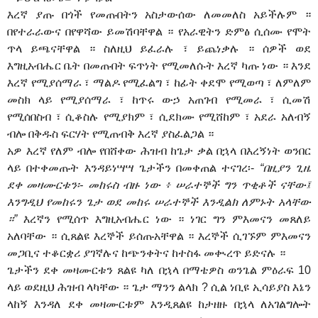
እረኛ ያጡ በጎች የመጡበትን አስታውሰው ለመመለስ አይችሉም ።
በየተራራውና በየዋሻው ይመሽባቸዋል ። የአራዊትን ድምፅ ሲሰሙ የሞት
ጥላ ይጫናቸዋል ። ስለዚህ ይፈራሉ ፣ ይጨነቃሉ ። ሰዎች ወደ
እግዚአብሔር ቤት በመጡበት ፍጥነት የሚመለሱት እረኛ ካጡ ነው ። እንደ
እረኛ የሚያሰማራ ፣ ማልዶ የሚፈልግ ፣ ከፊት ቀደሞ የሚወጣ ፣ ለምለም
መስክ ላይ የሚያሰማራ ፣ ከጥሩ ውኃ አጠገብ የሚመራ ፣ ሲመሽ
የሚሰበስብ ፣ ሲቆስሉ የሚያክም ፣ ሲደክሙ የሚሸከም ፣ አደራ አለብኝ
ብሎ በቅዱስ ፍርሃት የሚጠብቅ እረኛ ያስፈልጋል ።
አዎ እረኛ የለም ብሎ የበሸቀው ሕዝብ ከጌታ ቃል በኋላ በእረኝነት ወንበር
ላይ በተቀመጡት እንዳይነሣሣ ጌታችን በመቀጠል ተናገረ፡-
“
በዚያን ጊዜ
ደቀ መዛሙርቱን፡- መከሩስ ብዙ ነው ፥ ሠራተኞች ግን ጥቂቶች ናቸው፤
እንግዲህ የመከሩን ጌታ ወደ መከሩ ሠራተኞች እንዲልክ ለምኑት አላቸው
።”
እረኛን የሚሰጥ እግዚአብሔር ነው ። ነገር ግን ምእመናን መጸለይ
አለባቸው ። ሲጸልዩ እረኞች ይሰጡአቸዋል ። እረኞች ሲገኙም ምእመናን
መጋቢና ተቆርቋሪ ያገኛሉና ከጭንቀትና ከተስፋ መቊረጥ ይድናሉ ።
ጌታችን ደቀ መዛሙርቱን ጸልዩ ካለ በኋላ በማቴዎስ ወንጌል ምዕራፍ 10
ላይ ወደዚህ ሕዝብ ላካቸው ። ጌታ ማንን ልላክ ? ሲል ነቢዩ ኢሳይያስ እኔን
ላከኝ እንዳለ ደቀ መዛሙርቱም እንዲጸልዩ ከታዘዙ በኋላ ለአገልግሎት