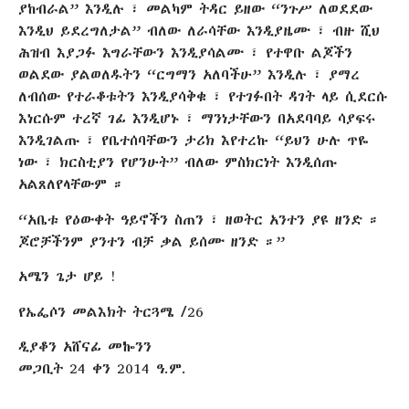
ያከብራል” እንዲሉ ፣ መልካም ትዳር ይዘው “ንጉሥ ለወደደው
እንዲህ ይደረግለታል” ብለው ለራሳቸው እንዲያዜሙ ፣ ብዙ ሺህ
ሕዝብ እያጋፉ እግራቸውን እንዲያሳልሙ ፣ የተዋቡ ልጆችን
ወልደው ያልወለዱትን “ርግማን አለባችሁ” እንዲሉ ፣ ያማረ
ለብሰው የተራቆቱትን እንዲያሳቅቁ ፣ የተገፉበት ዳገት ላይ ሲደርሱ
እነርሱም ተረኛ ገፊ እንዲሆኑ ፣ ማንነታቸውን በአደባባይ ሳያፍሩ
እንዲገልጡ ፣ የቤተሰባቸውን ታሪክ እየተረኩ “ይህን ሁሉ ጥዬ
ነው ፣ ክርስቲያን የሆንሁት” ብለው ምስክርነት እንዲሰጡ
አልጸለየላቸውም ።
“አቤቱ የዕውቀት ዓይኖችን ስጠን ፣ ዘወትር አንተን ያዩ ዘንድ ።
ጆሮቻችንም ያንተን ብቻ ቃል ይሰሙ ዘንድ ።”
አሜን ጌታ ሆይ !
የኤፌሶን መልእክት ትርጓሜ /26
ዲያቆን አሸናፊ መኰንን
መጋቢት 24 ቀን 2014 ዓ.ም.