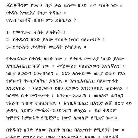
ጆሮቻችንም ያንተን ብቻ ቃል ይሰሙ ዘንድ ።” ማለት ነው ።
(ቅዳሴ እግዚእ/ የጌታ ቅዳሴ) ።
የልብ ዓይኖች ሲበሩ ምን ይከሰታል ?
1- የመጥራቱ ተስፋ ታላቅነት ፤
2- በቅዱሳን ዘንድ ያለው የርስት ክብር ባለጠግነት ፤
3- የኃይሉን ታላቅነት መረዳት ይከሰታል ።
የተጠራነው በተስፋ ካርድ ነው ። የተስፋ መጥሪያ ካርድ ያለው
እግዚአብሔር ብቻ ነው ። መጀመሪያ ባለጠጋውን እናገኛለን ፣
ከዚያ ጸጋውን እንቀበላለን ። እኔን አስቀድሙ ከዚያ ወዲያ የእኔ
የሆነውን ትወርሳላችሁ ይለናል ። እግዚአብሔር ባለመጥፋት
እንድናበራ ፣ ባለጸጋውን ይዘን ጸጋውን እንድንቀበል ጠርቶናል ።
ከሰማዩ ቤተ መንግሥት ፣ ከንጉሡ አዳራሽ ፣ ከዘላለም ድንኳን
የእራት ግብዣ ተጠርተናል ፤ እግዚአብሔር በአንድ ልጁ ሰርግ ላይ
ታዳሚ ሳይሆን ሙሽሪት እንድንሆን ወስኗል ። ይህ ትዳርም
ከሞትና ከምጽአት የሚጀምር ነውና ለዘላለም የሚጸና ነው ።
በቅዱሳን ዘንድ ያለው የርስት ክብር ባለጸግነት የሚደንቅ ነው ።
ተቆጥሮ የማይፈጸም ነውና “ባለጠግነት” አለው ። የስርቆሽ