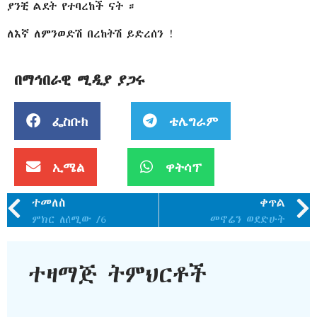
ያንቺ ልደት የተባረከች ናት ።
ለእኛ ለምንወድሽ በረከትሽ ይድረሰን !
በማኅበራዊ ሚዲያ ያጋሩ
ፌስቡክ
ቴሌግራም
ኢሜል
ዋትሳፕ
ተመለስ
ቀጥል
ምክር ለሰሚው /6
መኖሬን ወደድሁት
ተዛማጅ ትምህርቶች