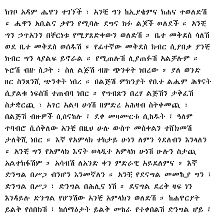
ከገቦ አዳም ሔዋን ተገኘች ፣ አንቺ ግን ከኢያቄምና ከሐና ተወለድሽ
። ሔዋን አቤልና ቃየን የሚባሉ ደግና ክፉ ልጆች ወለደች ። አንቺ
ግን ኃጥአንን በቸርነቱ የሚያጸድቀውን ወለድሽ ። ቤተ መቅደስ ሳለሽ
ወደ ቤተ መቅደስ ወሰዱሽ ። የፊተኛው መቅደስ ክብር ሲያበቃ ያንቺ
ክብር ግን ላያልፍ ይኖራል ። የሚጠሉሽ ሊያጠፉሽ አልቻሉም ።
ኑሮሽ ብዙ ስጋት ፣ ስለ ልጅሽ ብዙ ጭንቀት ነበረው ። ያለ ወንድ
ዘር ስንጸንሺ ጭንቀት ነበረ ። በልጅሽ ምክንያት የቤተ ልሔም ሕፃናት
ሲያልቁ ነፍስሽ ተጠብባ ነበር ። የግብጽን በረሃ ልጅሽን ታቅፈሽ
ስታቋርጪ ፣ አገር አልባ ሁነሽ በምድረ አሕዛብ ስትቀመጪ ፣
በልጅሽ ብዙዎች ሲሰናከሉ ፣ ደቀ መዛሙርቱ ሲከዱት ፣ ዓለም
ተባብሮ ሲሰቅለው አንቺ በዚህ ሁሉ ውስጥ መስቀልን ተሸክመሽ
ታለቅሺ ነበር ። እኛ የአምላክ ተከታይ ሁነን ለምን ጎደለብን እንላለን
። አንቺ ግን የአምላክ እናት ወላዲተ አምላክ ሁነሽ ሁሉን ስታጪ
አልተከፋሽም ። አሳብሽ ለአንድ ቀን ምድራዊ አይደለምና ። እኛ
ድንግል በሥጋ ብንሆን እንመኛለን ። አንቺ የደናግል መመኪያ ግን ፣
ድንግል በሥጋ ፣ ድንግል በሕሊና ነሽ ። ደናግል ደረቅ ዛፍ ነን
እንዳይሉ ድንግል የሆንሽው አንቺ አምላክን ወለድሽ ። ከሐዋርያት
ይልቅ የሰበክሽ ፣ ከሰማዕታት ይልቅ መከራ የተቀበልሽ ድንግል ሆይ ፣