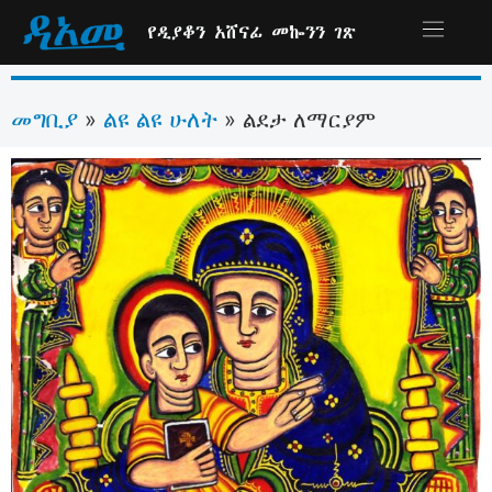
የዲያቆን አሸናፊ መኰንን ገጽ
መግቢያ
ልዩ ልዩ ሁለት
»
»
ልደታ ለማርያም