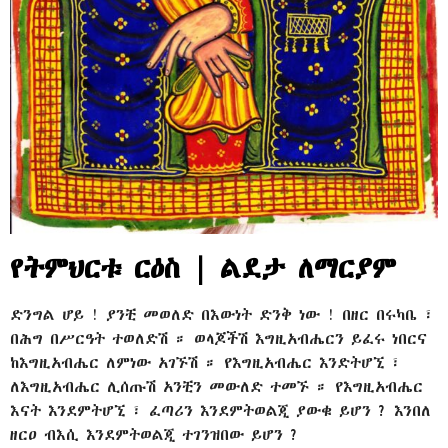
የትምህርቱ ርዕስ | ልደታ ለማርያም
ድንግል ሆይ ! ያንቺ መወለድ በእውነት ድንቅ ነው ! በዘር በሩካቤ ፣
በሕግ በሥርዓት ተወለድሽ ። ወላጆችሽ እግዚአብሔርን ይፈሩ ነበርና
ከእግዚአብሔር ለምነው አገኙሽ ። የእግዚአብሔር እንድትሆኚ ፣
ለእግዚአብሔር ሊሰጡሽ አንቺን መውለድ ተመኙ ። የእግዚአብሔር
እናት እንደምትሆኚ ፣ ፈጣሪን እንደምትወልጂ ያውቁ ይሆን ? እንበለ
ዘርዐ ብእሲ እንደምትወልጂ ተገንዝበው ይሆን ?