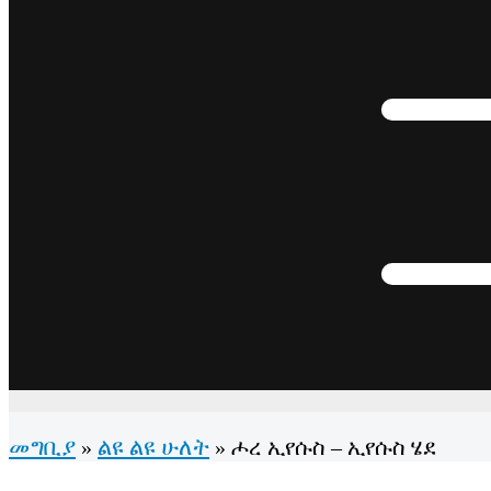
መግቢያ
ልዩ ልዩ ሁለት
»
»
ሖረ ኢየሱስ – ኢየሱስ ሄደ