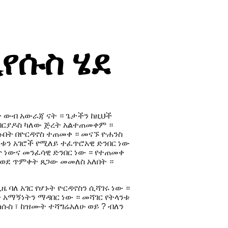
ኢየሱስ ሄደ
ርሳት ውብ አውራጃ ናት ። ጌታችን ከዚህች
ጥብርያዶስ ካለው ጅረት አልተጠመቀም ።
ሱበት በዮርዳኖስ ተጠመቀ ። መናኙ ዮሐንስ
ለቱን አገሮች የሚለይ ተፈጥሮአዊ ድንበር ነው
ነውና መንፈሳዊ ድንበር ነው ። የተጠመቀ
ል ወደ ጥምቀት ጸጋው መመለስ አለበት ።
ዜ ባለ አገር የሆኑት ዮርዳኖስን ሲሻገሩ ነው ።
 አማኝነትን ማዳበር ነው ። መሻገር የትላንቱ
ሱስ ፣ ከዝሙት ተሻግሬአለሁ ወይ ? ብለን