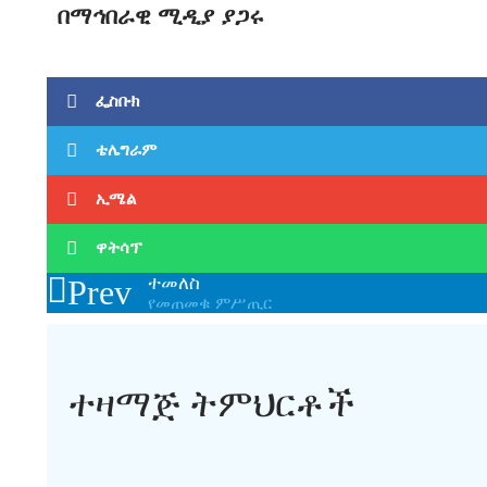
በማኅበራዊ ሚዲያ ያጋሩ
ፌስቡክ
ቴሌግራም
ኢሜል
ዋትሳፕ
Prev
ተመለስ
የመጠመቁ ምሥጢር
ተዛማጅ ትምህርቶች