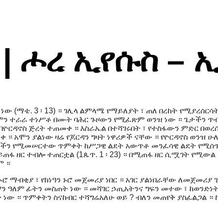
| ሖረ ኢየሱስ – 
 ነው (ማቴ. 3 ፡ 13) ። ገሊላ ልምላሜ የማይለያት ፣ ጠለ በረከት የሚያረሰ
ከአርሞን ተራራ ተነሥቶ በሙት ባሕር ጉዞውን የሚፈጽም ወንዝ ነው ። ጌታችን 
 በዮርዳኖስ ጅረት ተጠመቀ ። እስራኤል በተሻገሩበት ፣ የተስፋውን ምድር በወረ
። አሞን ያልነው ዛሬ የጆርዳን ግዛት ነዋሪዎች ናቸው ። የዮርዳኖስ ወንዝ ሁ
ታችን የሚመሠርተው ጥምቀት ከሥጋዊ ልደት አውጥቶ መንፈሳዊ ልደት የሚሰጥ 
ጠፋ ዘር ተብሎ ተጠርቷል (1ጴጥ. 1 ፡ 23) ። በሚጠፋ ዘር ሲሟገት የሚው
ም ።
 ኑሮ ማብቂያ ፣ የከነዓን ኑሮ መጀመሪያ ነበር ። አገር ያልነበራቸው ለመጀመሪያ ጊ
ሃን ዓለም ፊትን መስጠት ነው ። መሻገር ኃጢአትንና ግፍን መተው ፣ ከወንድነት
ው ። ጥምቀትን ስናከብር ተሻግሬአለሁ ወይ ? ብለን መጠየቅ ያስፈልጋል ። ከ