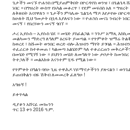
ጌታችን መናኙ ዮሐንስ በሚያጠምቅበት በዮርዳኖስ ወንዝ ፣ በጌልጌላ ሸለቆ
ነበር ። በግዝረት ውስጥ የአካል መቆረጥ ፣ የደም መፍሰስ አለ ። ግዝረ
ለቅጽበት እናየዋለን ። ጌታችን ምሳሌው ጌልጌላ ማዶ እየታየው በዮርዳ
ከሁለት ሺህ ዓመታት በኋላ እያለፍን ነው ። ዮሐንስ መናኔ ንብረት ነበር
መናኝ ፣ የበረሃውን መናኝ ጎበኘ ።
ሖረ ኢየሱስ – ኢየሱስ ሄደ ። መሄድ ያስፈልጋል ። ንጉሥ አማጺ እስኪ
መልካሙን ማድረግ ለዓለም ዕረፍት ያመጣል ። የጥምቀት ዝማሬ ትልቅ 
ከወረደ ፣ ከሹመት ወንበር ወረድ ብሎ ሕዝብን ማየት ይገባል ። ሕዝብ
ተፈራርቶ ከተቀመጠ ፣ ካልመጣ አልሄድም ካለ ተቆራርጠን መቅረታችን 
በመሄድ የሚገኝ ነው ። ይህንን መሄድ ለመግለጥ ነው ታቦታት ከመንበረ
ትተጋለች ። መልእክቱ እናንተም ሂዱ የሚል ነው።
የጥምቀት በዓልን ባየሁ ጊዜ ተዋሕዶ ሃይማኖታችንን ያጽናልን ፣ ወንጌ
ይጠብቅልን ብዬ ሽቅብ ለመመረቅ ፈለግሁ !
አግዙኝ !
ይቀጥላል
ዲያቆን አሸናፊ መኰንን
ጥር 13 ቀን 2016 ዓ.ም.