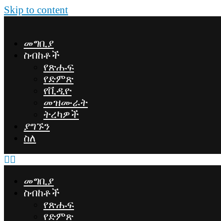
Skip to content
መግቢያ
ስብከቶች
የጽሑፍ
የድምጽ
የቪዲዮ
መዝሙራት
ትረካዎች
ያግኙን
ስለ
መግቢያ
ስብከቶች
የጽሑፍ
የድምጽ