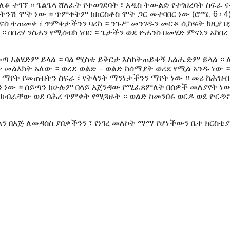
 ተገኘ ። ጌልጌላ ሸለፈት የተወገደባት ፣ አዲስ ትውልድ የተገዘረባት ስፍራ ናት 
ት ትንሽ ሞት ነው ። ጥምቀትም ከክርስቶስ ሞት ጋር መተባበር ነው (ሮሜ. 6 ፡
ኖስ ተጠመቀ ፣ ጥምቀታችንን ባረከ ። ንጉሥ መንገዱን መርቆ ሲከፍት ከዚያ በ
 ። በበረሃ ንስሐን የሚሰብክ ነበር ። ጌታችን ወደ ዮሐንስ በመሄድ ምናኔን አከ
መጣ አልሄድም ይላል ። ባል ሚስቴ ይቅርታ እስክትጠይቀኝ አልሔድም ይላል ። ለ
መልእክት አለው ። ወረደ ወልድ – ወልድ ከሰማያት ወረደ የሚል አንዱ ነው ።
ን ማየት የመጡበትን ስፍራ ፣ የትላንት ማንነታችንን ማየት ነው ። መሪ ከሕዝ
ነው ። ሰይጣን ከሁሉም በላይ አጀንዳው የሚፈጸምለት በሰዎች መለያየት ነው
 ክብራቸው ወደ ባሕረ ጥምቀት የሚጓዙት ። ወልድ ከመንበሩ ወርዶ ወደ ዮርዳኖ
ልን በእጅ ለመዳሰስ ያበቃችንን ፣ የነገረ መለኮት ማማ የሆነችውን ቤተ ክርስቲ