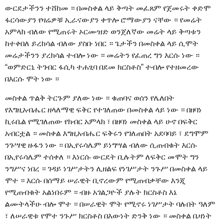
ውርደታችንን ተሸከመ ። በመስቀል ላይ ቅጣት መፈጸም የጀመሩት ቀድሞ
ፋርሳውያን የዛሬዎቹ ኢራናውያን ቀጥሎ ሮማውያን ናቸው ። የመሬት
አምላክ ብለው የሚጠሩት ኦርሙዝድ ወንጀለኛው መሬት ላይ ቅጣቱን
ከተቀበለ ይረክሳል ብለው ያስቡ ነበር ። ጌታችን በመስቀል ላይ ሲሞት
መሬታችንን ያረክሳል ተብሎ ነው ። መሬትን የፈጠረ ግን እርሱ ነው ።
“ወምድርኒ ትገብር ፋሲካ ተሐፂባ በደመ ክርስቶስ” ተብሎ የተዘመረው
በእርሱ ሞት ነው ።
መስቀል ጥልቅ ትርጉም ያለው ነው ። ቁጠባና ወሰን የሌለበት
የእግዚአብሔር ዘላለማዊ ፍቅር የተገለጠው በመስቀል ላይ ነው ። በዘባነ
ኪሩቤል የሚገለጠው የክብር አምላክ ፣ በዘባነ መስቀል ላይ ሁኖ በፍቅር
አብርቷል ። መስቀል እግዚአብሔር ፍቅሩን የገለጠበት አደባባይ ፣ ደግሞም
ንጉሣዊ ዙፋን ነው ። በኢየሩሳሌም ይነግሣል ብለው ሲጠብቁት እርሱ
በኢየሩሳሌም ተሰቀለ ። እነርሱ ውርደት ቢሉትም ለፍቅር መሞት ግን
ንግሥና ነበረ ። ገዳይ ነገሥታትን ሊዘልፍ የነገሥታት ንጉሥ በመስቀል ላይ
ሞተ ። እርሱ በሰማይ ሠራዊት ቢኖረውም የሚጠብቃቸው እንጂ
የሚጠብቁት አልነበሩም ። ብዙ አገልጋዮች ያሉት ክርስቶስ እኔ
ልሙትላችሁ ብሎ ሞተ ። በሠራዊት ሞት የሚኖሩ ነገሥታት ባሉበት ዓለም
፣ ለሠራዊቱ የሞተ ንጉሥ ክርስቶስ በእውነት ድንቅ ነው ። መስቀል ቤዛነት