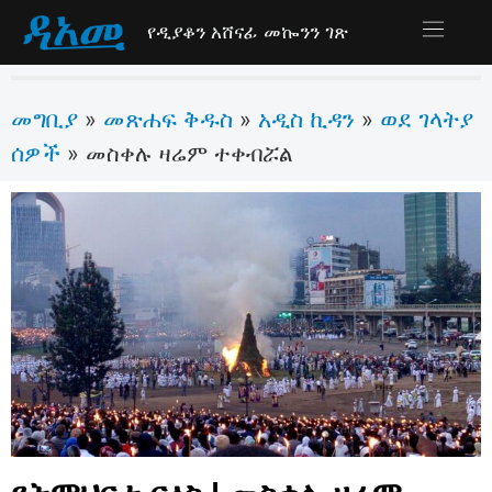
የዲያቆን አሸናፊ መኰንን ገጽ
መግቢያ
መጽሐፍ ቅዱስ
አዲስ ኪዳን
ወደ ገላትያ
»
»
»
ሰዎች
»
መስቀሉ ዛሬም ተቀብሯል