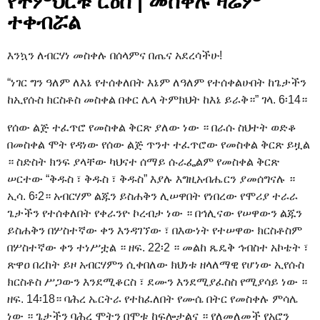
የትምህርቱ ርዕስ | መስቀሉ ዛሬም
ተቀብሯል
እንኳን ለብርሃነ መስቀሉ በሰላምና በጤና አደረሳችሁ!
“ነገር ግን ዓለም ለእኔ የተሰቀለበት እኔም ለዓለም የተሰቀልሁበት ከጌታችን
ከኢየሱስ ክርስቶስ መስቀል በቀር ሌላ ትምክህት ከእኔ ይራቅ።” ገላ. 6፡14።
የሰው ልጅ ተፈጥሮ የመስቀል ቅርጽ ያለው ነው ። በራሱ ስህተት ወድቆ
በመስቀል ሞት የዳነው የሰው ልጅ ጥንተ ተፈጥሮው የመስቀል ቅርጽ ይዟል
። ስድስት ክንፍ ያላቸው ካህናተ ሰማይ ሱራፌልም የመስቀል ቅርጽ
ሠርተው “ቅዱስ ፣ ቅዱስ ፣ ቅዱስ” እያሉ እግዚአብሔርን ያመሰግናሉ ።
ኢሳ. 6፡2። አብርሃም ልጁን ይስሐቅን ሊሠዋበት የነበረው የሞሪያ ተራራ
ጌታችን የተሰቀለበት የቀራንዮ ኮረብታ ነው ። በኅሊናው የሠዋውን ልጁን
ይስሐቅን በሦስተኛው ቀን እንዳገኘው ፣ በእውነት የተሠዋው ክርስቶስም
በሦስተኛው ቀን ተነሥቷል ። ዘፍ. 22፡2 ። መልከ ጼዴቅ ኅብስተ አኮቴት ፣
ጽዋዐ በረከት ይዞ አብርሃምን ሲቀበለው ክህነቱ ዘላለማዊ የሆነው ኢየሱስ
ክርስቶስ ሥጋውን እንደሚቆርስ ፣ ደሙን እንደሚያፈስስ የሚያሳይ ነው ።
ዘፍ. 14፡18። ባሕረ ኤርትራ የተከፈለበት የሙሴ በትር የመስቀሉ ምሳሌ
ነው ። ጌታችን ባሕረ ሞትን በሞቱ ከፍሎታልና ። የለመለመች የአሮን