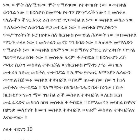
ነው ። ሞት ስለሚገባው ሞት የማይገባው የተቀጣበት ነው ። መስቀል
ወንጌል ነው ። ክርስቶስ በመሞቱ የተገኘ የምሥራች ነውና ። መስቀል
የሌሎችን ችግር እንደ ራስ ቆጥሮ ዋጋ መክፈል ነው ። መስቀል መከራ ነው
። ለእውነትና ለወንጌል ዋጋ መክፈል ነው ። መስቀል የማያቋርጥ
የመሥዋዕትነት ኑሮ በየቀኑ ስለ ክርስቶስ የመገደል ሕይወት ነው ። በመስቀል
ማጌጥ ቀላል ነው ፣ መስቀልን መኖር ግን ከባድ ነው ። ለጠላት መማለድን
የሚጠይቅ ነው ። መስቀል ሰላም ነው ። ሰማይና ምድር የታረቁበት ፣ የጥል
ግድግዳ የፈረሰበት ነው ። መስቀሉ ዛሬም ተቀብሯል ። ክርስቲያን ራስ
ወዳድ ሲሆን መስቀል ተቀብሯል ። የክርስቶስ የማዳን ሥራ መነገርና
መተረክ ካቆመ መስቀሉ ተቀብሯል ። ሊሞቱ የተጠሩ አማንያን ሌላውን
መግደል ከጀመሩ መስቀል ተቀብሯል ። ሰላም ጠፍቶ ሰው ሰውን ከበላ
መስቀሉ ተቀብሯል ። ዓለማዊነት በእግዚአብሔር ቤት ከነገሠ ፣ ቤተ
ክርስቲያን ግፍን ማውገዝ ከፈራች መስቀል ተቀብሯል ። እርስ በርስ
መፈራረድና መካሰስ ከበዛ መስቀል ተቀብሯል ። በምእመናን መካከል በጎሣና
በቋንቋ መለያየት ከመጣ መስቀል ተቀብሯል ። ዛሬም መስቀሉ ተቀብሯልና
እናውጣው ።
ዕለተ ብርሃን 10