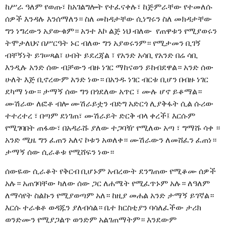
ከሥራ ዓለም የወጡ፣ ከአገልግሎት የተፈናቀሉ፣ ከጅምራቸው የተመለሱ
ሰዎች እንዳሉ እንሰማለን። ስለ መከዳታቸው ሲነግሩን ስለ መክዳታቸው
ግን ነግረውን አያውቁም። አንተ እኮ ልጅ ነህ ብለው የጠዋቱን የሚያወሩን
ትሞታለህና በሥርዓት ኑር ብለው ግን አያወሩንም። የሚታመን ቢገኝ
ብቸኝነት ይገሠጻል፣ ሀብት ይደረጃል ፣ የአንድ አሳቢ የአንድ በሬ ሳቢ
እንዲሉ አንድ ሰው ብቻውን ብዙ ነገር ማከናወን ይከብደዋል። አንድ ሰው
ሁለት እጅ ቢኖረውም አንድ ነው። በአንዱ ነገር ብርቱ ቢሆን በብዙ ነገር
ደካማ ነው። ታማኝ ሰው ግን በጎደለው አጥር ፣ ሙሉ ሆኖ ይቆማል።
ሙሽራው ለፎቶ ብሎ ሙሽራይቷን ብድግ አድርጎ ሊያቅፋት ሲል ሱሪው
ተተረተረ ፣ በጣም ደነገጠ፣ ሙሽራይት ድርቅ ብላ ቀረች፤ እርሱም
የሚገባበት ጠፋው፣ በአዳራሹ ያለው ተጋባዥ የሚለው አጣ ፣ ግማሹ ሳቀ ።
አንድ ሚዜ ግን ፈጠን አለና ኮቱን አወለቀ። ሙሽራውን ለመሸፈን ፈጠነ።
ታማኝ ሰው ሲራቆቱ የሚሸፍን ነው።
ሰውዬው ሲራቆት የቅርብ ቢሆኑም አብረውት ደንግጠው የሚቆሙ ሰዎች
አሉ። አጠገባቸው ካለው ሰው ጋር ለሐሜት የሚፈጥኑም አሉ። ለዓለም
ለማሳየት ስልኩን የሚያወጣም አለ። ከዚያ መሐል አንድ ታማኝ ይገኛል።
እርሱ ተራቁቶ ወዳጁን ያለብሳል። ቤተ ክርስቲያን ባሳለፈችው ታሪክ
ወንድሙን የሚያጋልጥ ወንድም አልገጠማትም። እንደውም