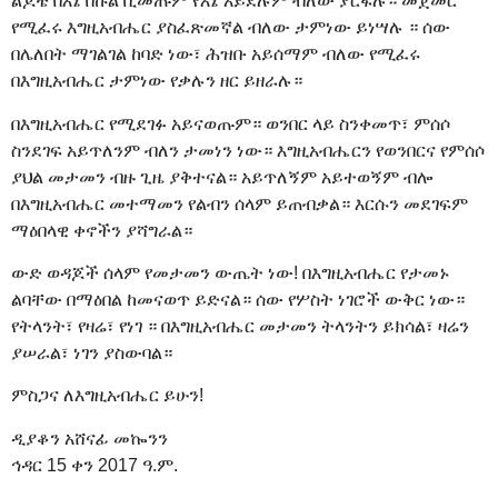
ልጆቼ በእኔ በኩል ቢመጡም የእኔ አይደሉም ብለው ያርፋሉ። መጀመር
የሚፈሩ እግዚአብሔር ያስፈጽመኛል ብለው ታምነው ይነሣሉ ። ሰው
በሌለበት ማገልገል ከባድ ነው፣ ሕዝቡ አይሰማም ብለው የሚፈሩ
በእግዚአብሔር ታምነው የቃሉን ዘር ይዘራሉ።
በእግዚአብሔር የሚደገፉ አይናወጡም። ወንበር ላይ ስንቀመጥ፣ ምሰሶ
ስንደገፍ አይጥለንም ብለን ታመነን ነው። እግዚአብሔርን የወንበርና የምሰሶ
ያህል መታመን ብዙ ጊዜ ያቅተናል። አይጥለኝም አይተወኝም ብሎ
በእግዚአብሔር መተማመን የልብን ሰላም ይጠብቃል። እርሱን መደገፍም
ማዕበላዊ ቀኖችን ያሻግራል።
ውድ ወዳጆች ሰላም የመታመን ውጤት ነው! በእግዚአብሔር የታመኑ
ልባቸው በማዕበል ከመናወጥ ይድናል። ሰው የሦስት ነገሮች ውቅር ነው።
የትላንት፣ የዛሬ፣ የነገ ። በእግዚአብሔር መታመን ትላንትን ይክሳል፣ ዛሬን
ያሠራል፣ ነገን ያስውባል።
ምስጋና ለእግዚአብሔር ይሁን!
ዲያቆን አሸናፊ መኰንን
ኅዳር 15 ቀን 2017 ዓ.ም.