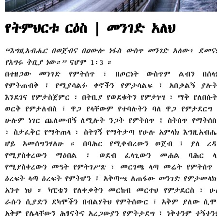
የትምህርቱ ርዕስ | መንገድ አለህ
“እግዚአብሔር በወጀብና በዐውሎ ነፋስ ውስጥ መንገድ አለው፥ ደመና
የእግሩ ትቢያ ነው።”
ናሆም 1፡3 ።
በተዘጋው መንገድ የምትሰጥ ፣ በጦርነት ውስጥም ልብን በሰላ
የምትጠብቅ ፣ የሚያሳልፉ ቀኖችን የምታሳልፍ ፣ አበቃልኝ ያሉት
እንደገና የምታስጀምር ፣ በትቢያ የወደቁትን የምታነሣ ፣ ማቅ የለበሱ
ወርቅ የምታለብስ ፣ ዋጋ የላቸውም የተባሉትን ባለ ዋጋ የምታደርግ 
ሁሉም ነገር ጨለመብኝ ለሚሉት ንጋት የምትሰጥ ፤ ስትሰጥ የማትሰስ
፣ ስታፈቅር የማትጠላ ፣ ስትገኝ የማትታጣ የሁሉ አምላክ እግዚአብሔ
ሆይ አመሰግንሃለሁ ። በባሕር የሚቀብረውን ወጀብ ፣ ያለ ረዳ
የሚያስቀረውን ማዕበል ፣ ወደብ ፈላጊውን መሐል ባሕር ላ
የሚያስቀረውን መዓት የምትገሥጽ ፣ መርገጫ ላጣ መሬት የምትሰጥ 
ዕረፍት ላጣ ዕረፍት የምትሆን ፣ አቅጣጫ ለጠፋው መንገድ የምታመላክ
አንተ ነህ ። ካፒቴን የለቀቃትን መርከብ መርተህ የምታደርስ ፣ ሁ
ራሱን ሲያድን ደካሞችን በብልሃትህ የምትሰውር ፣ አቅም ያለው ሲሞ
አቅም የሌላቸውን ሕፃናትና አረጋውያን የምትታደግ ፣ ነቅተንም ተኝተን