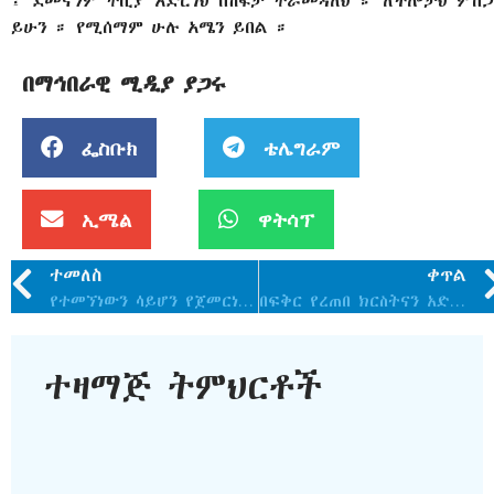
፤ ደመናንም ትቢያ አድርገህ በከፍታ ትራመዳለህ ። ለችሎታህ ምስጋ
ይሁን ። የሚሰማም ሁሉ አሜን ይበል ።
በማኅበራዊ ሚዲያ ያጋሩ
ፌስቡክ
ቴሌግራም
ኢሜል
ዋትሳፕ
ተመለስ
ቀጥል
የተመኘነውን ሳይሆን የጀመርነውን ባርክልን
በፍቅር የረጠበ ክርስትናን አድለን
ተዛማጅ ትምህርቶች