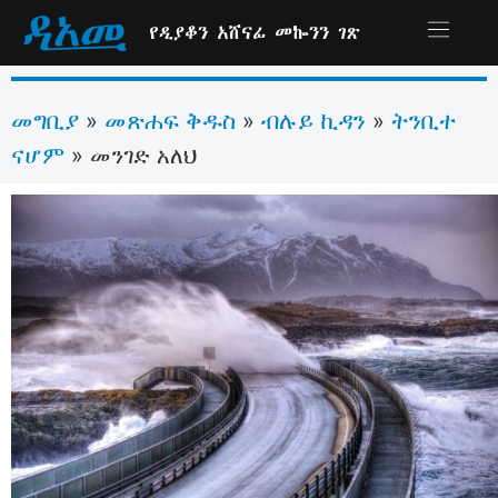
የዲያቆን አሸናፊ መኰንን ገጽ
መግቢያ
መጽሐፍ ቅዱስ
ብሉይ ኪዳን
ትንቢተ
»
»
»
ናሆም
»
መንገድ አለህ