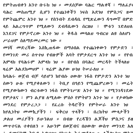
የምትጠብቀን አንተ ቡሩክ ነህ ። መደሰቻው ባሕር ማልቀሻ ፣ ማለፊያ
ባሕር መስጠሚያ ሲሆን የተጨነቀችን ነፍስ አድነህ የምስጋና ዘመ
የምትጨምር አንተ ነህ ። የስንብት ደብዳቤ የሚጽፈውን ዳግመኛ በምድ
ላይ አልረግጥም የሚለውን ደብዳቤውን ሰርዘህ ፣ ሞቱን ገድለህለ
እንደገና የምታኖረው አንተ ነህ ። ቅዱስ መባልህ ግብርህ ልዩ ስለሆነ
ሥራህም ስለማይመረመር ነው ።
መነሻ መድረሻው እስኪጠፋው በማዕበል የተጨነቀውን የምታድን 
የመንገድ መሪ ሰጥተህ የብዙዎች አባት የምታደርግ አንተ ነህ ። የየብ
አምላክ የባሕሩም አምላክ ነህ ። በየብስ በባሕር መርዳት ትችላለህ 
ዛሬም አልደከመህም ፣ ዛሬም ሕያው ሁነህ ትሠራለህ ።
ከባሕሩ ወጀብ ብቻ ሳይሆን ከየብሱ ዐውሎ ነፋስ የምታድን አንተ ነህ 
ሰውን ሁሉ የሚያቀለውን ፣ ትቢያ በዓይን የሚጨምረውን ፣ መሬት
የሚያውከውን ብርቱውን ነፋስ የምትገሥጽ አንተ ነህ ። የሚንገዳገደው
የምታጸና ፣ ምን ልያዝ ለሚለው ምሰሶ የምትሆን አንተ ነህ ። የታወከ
መንደር የምታረጋጋ ፣ የፈረሱ ትዳሮችን የምትሠራ አንተ ነህ 
ከሃሊነትህ መመኪያችን ፣ ፍቅርህ ጥላችን ፣ በረከትህ ሙላታችን 
ቃልህ መሪያችን ይሁንልህ ። በብዙ የረዳኸን ልጆችህ ምስጋና ይዘ
መጥተናል ተቀበለን ። አሁንም በወጀብና በዐውሎ ውስጥ መንገድ አለ