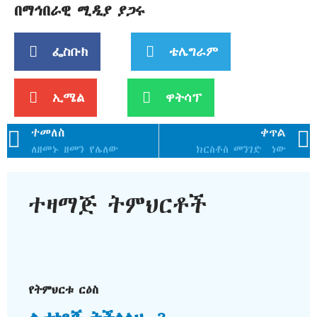
በማኅበራዊ ሚዲያ ያጋሩ
ፌስቡክ
ቴሌግራም
ኢሜል
ዋትሳፕ
ተመለስ
ቀጥል
ለዘመኑ ዘመን የሌለው
ክርስቶስ መንገድ ነው
ተዛማጅ ትምህርቶች
የትምህርቱ ርዕስ