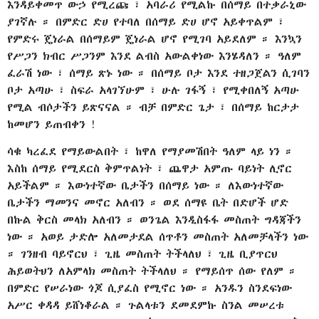
እንዳይቀመጥ ውኃ የሚረጩ ፣ አባራሪ የሚልኩ በሰማይ በተቃራኒው
ያገኛሉ ። በምድር ድሀ የተባለ በሰማይ ድሀ ሆኖ አይቀጥልም ፣
የምድሩ ጄነራል በሰማይም ጄነራል ሆኖ የሚገባ አይደለም ። እንኳን
የሥጋን ክብር ሥጋንም እንደ ልብስ አውልቀነው እንሄዳለን ። ዓለም
ፈራሽ ነው ፣ ሰማይ ጽኑ ነው ። በሰማይ ቦታ እንደ ተዘጋጀልን ሲገባን
ቦታ አጣሁ ፣ ስፍራ አላገኘሁም ፣ ሁሉ ገፋኝ ፣ የሚቀበለኝ አጣሁ
የሚል ብሶታችን ይጽናናል ። ብቻ በምድር ጌታ ፣ በሰማይ ከርታታ
ከመሆን ይጠብቀን !
ሳቁ ካረፈደ የማይውልበት ፣ ከዋለ የማያመሽበት ዓለም ላይ ነን ።
እስከ ሰማይ የሚደርስ ቅምጥልነት ፣ ጨዋታ አምጡ ባይነት ሊኖር
አይችልም ። እውነተኛው ቤታችን በሰማይ ነው ። ለእውነተኛው
ቤታችን ማመንና መኖር አለብን ። ወደ ሰማዩ ቤት በድሆች ሆድ
በኩል ቅርስ መላክ አለብን ። ወንጌል እንዲስፋፋ መስጠት ግዳጃችን
ነው ። አወይ ታድሎ አለመታደል ሰጥቶን መስጠት አለመቻላችን ነው
። ገንዘብ ባይኖርህ ፣ ጊዜ መስጠት ትችላለህ ፣ ጊዜ ቢያጥርህ
ሕይወትህን ለአምላክ መስጠት ትችላለህ ። የማይሰጥ ሰው የለም ።
በምድር የሠራነው ጎጆ ሲያፈስ የሚኖር ነው ። አንዱን ስንደፍነው
አሥር ቀዳዳ ይሸነቆራል ። ጉልላቱን ደመደምኩ ስንል መሠረቱ