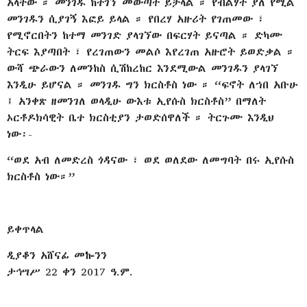
አላቸው ። መንገዱ ከተገኘ መውጣት ይቻላል ። የብልሃት ያለ የሚል
መንገዱን ሲያገኝ እፎይ ይላል ። የበረሃ አዙሪት የገጠመው ፣
የሚኖርበትን ከተማ መንገድ ያላገኘው በፍርሃት ይናጣል ። ድካሙ
ትርፍ እያጣበት ፣ የረገጠውን መልሶ እየረገጠ አዙሮት ይወድቃል ።
ውሻ ጭራውን ለመንከስ ሲሽከረከር እንደሚውል መንገዱን ያላገኘ
እንዲሁ ይሆናል ። መንገዱ ግን ክርስቶስ ነው ። “ፍኖት ለኀበ አቡሁ
፤ አንቀጽ ዘመንገለ ወላዲሁ ውእቱ ኢየሱስ ክርስቶስ” በማለት
ኦርቶዶክሳዊት ቤተ ክርስቲያን ታወድሰዋለች ። ትርጉሙ እንዲህ
ነው፡-
“ወደ አብ ለመድረስ ጎዳናው ፣ ወደ ወለደው ለመግባት በሩ ኢየሱስ
ክርስቶስ ነው።”
ይቀጥላል
ዲያቆን አሸናፊ መኰንን
ታኅሣሥ 22 ቀን 2017 ዓ.ም.