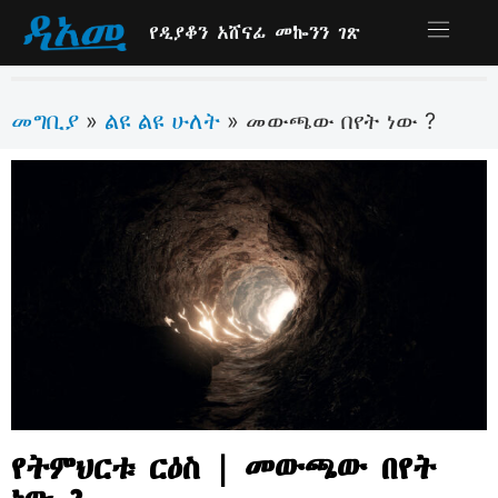
የዲያቆን አሸናፊ መኰንን ገጽ
መግቢያ
ልዩ ልዩ ሁለት
»
»
መውጫው በየት ነው ?
የትምህርቱ ርዕስ | መውጫው በየት