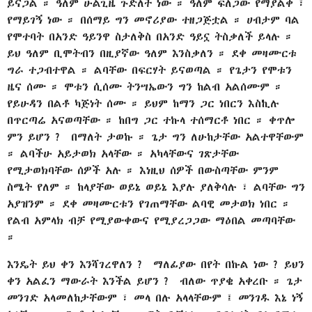
ይናጋል ። ዓለም ሁልጊዜ ጉድለት ነው ። ዓለም ፍለጋው የማያልቅ ፣
የማይገኝ ነው ። በሰማይ ግን መኖሪያው ተዘጋጅቷል ። ሀብታም ባል
የሞተባት በአንድ ዓይንዋ ስታለቅስ በአንድ ዓይኗ ትስቃለች ይላሉ ።
ይህ ዓለም ቢሞትብን በዚያኛው ዓለም እንስቃለን ። ደቀ መዛሙርቱ
ግራ ተጋብተዋል ። ልባቸው በፍርሃት ይናወጣል ። የጌታን የሞቱን
ዜና ሰሙ ። ሞቱን ሲሰሙ ትንሣኤውን ግን ከልብ አልሰሙም ።
የይሁዳን በልቶ ካጅነት ሰሙ ። ይህም ከማን ጋር ነበርን እስኪሉ
በጥርጣሬ አናወጣቸው ። ከበግ ጋር ተኩላ ተሰማርቶ ነበር ። ቀጥሎ
ምን ይሆን ? በማለት ታወኩ ። ጌታ ግን ለሁከታቸው አልተዋቸውም
። ልባችሁ አይታወክ አላቸው ። አካላቸውና ገጽታቸው
የሚታወክባቸው ሰዎች አሉ ። እነዚህ ሰዎች በውስጣቸው ምንም
ስሜት የለም ። ከላያቸው ወይኔ ወይኔ እያሉ ያለቅሳሉ ፣ ልባቸው ግን
አያዝንም ። ደቀ መዛሙርቱን የገጠማቸው ልባዊ መታወክ ነበር ።
የልብ አምላክ ብቻ የሚያውቀውና የሚያረጋጋው ማዕበል መጣባቸው
።
እንዴት ይህ ቀን እንሻገረዋለን ? ማለፊያው በየት በኩል ነው ? ይህን
ቀን አልፈን ማውራት እንችል ይሆን ? ብለው ጥያቄ አቀረቡ ። ጌታ
መንገድ አላመለከታቸውም ፣ መላ በሉ አላላቸውም ፤ መንገዱ እኔ ነኝ