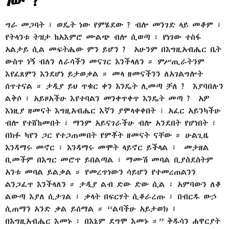
ነው ?
ግራ መጋባት ፣ ወዴት ነው የምሄደው ? ብሎ መንገድ ላይ መቆም ፣
የትላንቱ ትዝታ ከአእምሮ ሙልጭ ብሎ ሲወጣ ፣ የነገው ተስፋ
አልታይ ሲል መፍትሔው ምን ይሆን ? አሁንም በእግዚአብሔር ቤት
ውስጥ ነኝ ብለን ለራሳችን መናገር እንችላለን ። ምሥጢራትንም
እየፈጸምን እንደሆነ ይታወቃል ። መላ ዘመናችንን ለአገልግሎት
ሰጥተናል ። ታዲያ ይህ ጥቁር ቀን እንዴት ሊመጣ ቻለ ? እያባበሉን
ልቅሶ ፣ አይዞአችሁ እየተባልን መንቀጥቀጥ እንዴት መጣ ? አዎ
እነዚያ ዘመናት እግዚአብሔር እኛን ያሞላቀቀበት ፣ አፈር አይንካችሁ
ብሎ የተሸከመበት ፣ ማንም አይናገራችሁ ብሎ አንደበት የሆነበት ፣
በክፉ ካየን ጋር የተጋጠመበት የምቾት ዘመናት ናቸው ። ሁልጊዜ
እንዳማሩ መኖር ፣ እንዳማሩ መሞት ላይኖር ይችላል ፣ መታዘል
ቢመችም በእግር መሮጥ ይበልጣል ፣ ማሙሽ መባል ቢያስደስትም
አንቱ መባል ይልቃል ። የመረጥነውን ሳይሆን የተመረጠልንን
ልንጋፈጥ እንችላለን ። ታዲያ ልብ ድው ድው ሲል ፣ አምባውን ለቆ
ልውጣ እያለ ሲታገል ፣ ቃላት በፍርሃት ሲቆራረጡ ፣ በብርዱ ውኃ
ሲጠማን አንድ ቃል ይሰማል ። “ልባችሁ አይታወክ ፤
በእግዚአብሔር እመኑ ፣ በእኔም ደግሞ እመኑ ።” ቅዱሳን ሐዋርያት