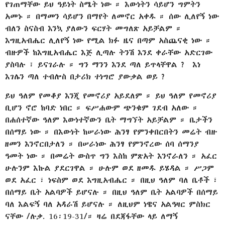
የገጠማቸው ይህ ዓይነት ስሜት ነው ። እውነትን ሳይሆን ግምትን
አመኑ ። በማመን ሳይሆን በማየት ለመኖር አቀዱ ። ሰው ሊለየኝ ነው
ብለን ስናስብ እንኳ ያለውን ፍርሃት መግለጽ አይቻልም ።
እግዚአብሔር ሊለየኝ ነው የሚል ክፉ ዜና በጣም አስጨናቂ ነው ።
ብዙዎች ከእግዚአብሔር እጅ ሊጣሉ ትንሽ እንደ ቀራቸው አድርገው
ያስባሉ ፣ ይናገራሉ ። ግን ማንን እንደ ጣለ ይጥላቸዋል ? እነ
እገሌን ጣለ ተብሎስ በታሪክ ተነግሮ ያውቃል ወይ ?
ይህ ዓለም የመቆያ እንጂ የመኖሪያ አይደለም ። ይህ ዓለም የመኖሪያ
ቢሆን ኖሮ ከባድ ነበር ። ፍሥሐውም ጭንቁም ገደብ አለው ።
በሐሰተኛው ዓለም እውነተኛውን ቤት ማግኘት አይቻልም ። ቤታችን
በሰማይ ነው ። በእውነት ከሠራነው ሕንፃ የምንቀበርበትን መሬት ብዙ
ዘመን እንኖርበታለን ። በሠራነው ሕንፃ የምንኖረው ሰባ ሰማንያ
ዓመት ነው ። በመሬት ውስጥ ግን እስከ ምጽአት እንኖራለን ። አፈር
ሁሉንም እኩል ያደርገዋል ። ሁሉም ወደ ዘመዱ ይሄዳል ። ሥጋም
ወደ አፈር ፣ ነፍስም ወደ እግዚአብሔር ። በዚህ ዓለም ባለ ቤቶች ፣
በሰማይ ቤት አልባዎች ይሆናሉ ። በዚህ ዓለም ቤት አልባዎች በሰማይ
ባለ እልፍኝ ባለ አዳራሽ ይሆናሉ ። ለዚህም ነዌና አልዓዛር ምስክር
ናቸው /ሉቃ. 16፡19-31/። ዛሬ በደጃፋቸው ላይ ለማኝ