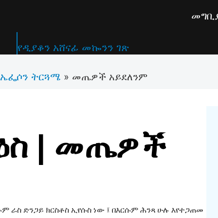
መግቢ
የዲያቆን አሸናፊ መኰንን ገጽ
ኤፌሶን ትርጓሜ
»
መጤዎች አይደለንም
ዕስ | መጤዎች
ኑም ራስ ድንጋይ ክርስቶስ ኢየሱስ ነው ፤ በእርሱም ሕንጻ ሁሉ እየተጋጠመ