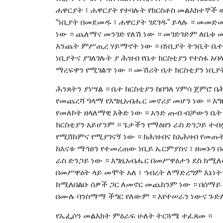
ሐዋርያት ፣ ሐዋርያት የተባሉት የክርስቶስ መልእክተኞች 
“ነቢያት በመደመዱ ፣ ሐዋርያት ገደገዱ” ይላሉ ። መመድ
ነው ። ጨለማና መንገድ የለሽ ነው ። መገድገድም ለቤቱ 
እንጨት ምሥጢረ ሃይማኖት ነው ። በነቢያት ትንቢት ቤተ
ነቢያትና ያገለገሉት ያ ሕዝብ የቤተ ክርስቲያን የተስፋ አባ
ማረፍዋን የሚገልጥ ነው ። ሙሽሪት ቤተ ክርስቲያን ነቢያ
ሕንጸትን ያነሣል ። ቤተ ክርስቲያን ከበዓለ ሃምሳ ጀምሮ በ
የመጨረሻ ዓላማ የእግዚአብሔር መኖሪያ መሆን ነው ። እግ
የመለኮት ዘላለማዊ እቅድ ነው ። አንድ ጡብ ብቻውን ቤት
ክርስቲያን አይሆንም ። ጌታችን የማዕዘን ራስ ድንጋይ ተ
የሚሸከምና የሚያገናኝ ነው ። ከሕዝብና ከአሕዛብ የመጡት
ከእናቱ ማኅፀን የተመረጠው ነቢይ ኤርምያስና ፣ ዘመኑን 
ራስ ድንጋይ ነው ። እግዚአብሔር በመሥዋዕታን ደስ ከሚለ
በመሥዋዕት ላይ መሞት አለ ፣ ኅብረት ለማድረግም እኔነትን
ከሚለበልቡ ሰዎች ጋር ለመኖር መጨከንም ነው ። በሰማይ 
በሙሉ ባንስማማ ችግር የለውም ። እየተሠራን ነውና ጉድ
የኤፌሶን መልእክት ምዕራፍ ሁለት ትርጓሜ ተፈጸመ ።