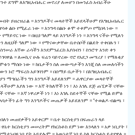
እናንተ ደግሞ ለእግዚአብሔር መኖሪያ ለመሆን በመንፈስ አብራችሁ
 መብት ይዘረዝራል ። እንግዶችና መጻተኞች አይደላችሁም የእግዚአብሔር
የሳቀ ልቡ የሚፈራ ነው ። እንግዳ በልቡ ቆሞ ተቀምጦ የሚበላ ነው ።
 የማይኖር ነው ። በዚህ ዓለም ላይ እንግዶች ነን ። እንግዳ ናችሁ የሚለን
ን ለዚህች ዓለም ነው ። የማናውቃቸው ቤተሰቦች በልደት ተቀበሉን ፣
ንሠራ እኛው ራሳችን እንደምንፈርስ እያሰብን ፣ ስንሮጥ አንድ ቀን
ገባዋል ። ለመኪና ሁሉ ፍሬን ባይኖረው ኖሮ የአደጋ መሣሪያ ፣ የማለቂያ
ው ሞቱን ማሰቡ ነው ። ከቤታችን ስለ መውጣታችን እንጂ ስለ መመለሳችን
ውን ኑሮ ማፍረስ አይገባንም ። በሰማይ ቤታችን ፣ በእግዚአብሔር
ቲያን ማኅበራችን ግን እንግዶች አይደለንም ። ሐዋርያው መጻተኞች
ችሁም እያለ ነው ። እኛ ትክለኞች ነን ፣ እነ እገሌ ደጅ ጠኚዎች ናቸው
ሰዎች ናቸው ። እኛ ነዋሪዎች ነን ፣ እነ እገሌ ስደተኞች ናቸው የሚል ድምፅ
አባታችን ፊት ግን እንግዶችና መጤዎች አይደለንም ። “ተወልዶ ብልጫ ፣
ብለን መጠየቃችን አይቀርም ። ቤተ ክርስቲያን በፍጡራን ላይ
የቤተ ክርስቲያን መሠረትም የክርስቶስ ደም ነው እንላለን ። አዎ ነቢያት ፣
ን የሚተነብዩ ነቢያት አይደሉም ። እውነተኛ ነቢይ ስለ ክርስቶስ ይታየዋል ።