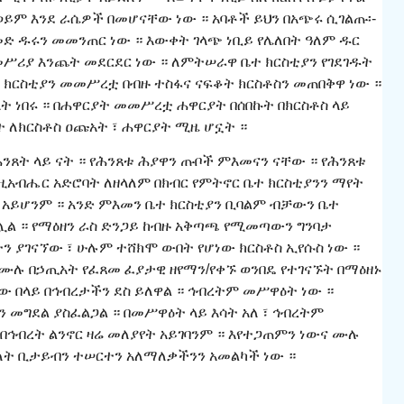
ወይም እንደ ራሴዎች በመሆናቸው ነው ። አባቶች ይህን በአጭሩ ሲገልጡ፡-
መድ ዱሩን መመንጠር ነው ። እውቀት ገላጭ ነቢይ የሌለበት ዓለም ዱር
መሥሪያ እንጨት መደርደር ነው ። ለምትሠራዋ ቤተ ክርስቲያን የገደገዱት
 ክርስቲያን መመሥረቷ በብዙ ተስፋና ናፍቆት ክርስቶስን መጠበቅዋ ነው ።
ላት ነበሩ ። በሐዋርያት መመሥረቷ ሐዋርያት በሰበኩት በክርስቶስ ላይ
ት ለክርስቶስ ዐጩአት ፣ ሐዋርያት ሚዜ ሆኗት ።
ሕንጸት ላይ ናት ። የሕንጸቱ ሕያዋን ጡቦች ምእመናን ናቸው ። የሕንጸቱ
ዚአብሔር አድሮባት ለዘላለም በክብር የምትኖር ቤተ ክርስቲያንን ማየት
 አይሆንም ። አንድ ምእመን ቤተ ክርስቲያን ቢባልም ብቻውን ቤተ
ብሏል ። የማዕዘን ራስ ድንጋይ ከብዙ አቅጣጫ የሚመጣውን ግንባታ
ን ያገናኘው ፣ ሁሉም ተሸክሞ ውበት የሆነው ክርስቶስ ኢየሱስ ነው ።
በሙሉ በኃጢአት የፈጸመ ፈያታዊ ዘየማን/የቀኙ ወንበዴ የተገናኙት በማዕዘኑ
ው በላይ በኅብረታችን ደስ ይለዋል ። ኅብረትም መሥዋዕት ነው ።
 መግደል ያስፈልጋል ። በመሥዋዕት ላይ እሳት አለ ፣ ኅብረትም
በኅብረት ልንኖር ዛሬ መለያየት አይገባንም ። እየተጋጠምን ነውና ሙሉ
ለት ቢታይብን ተሠርተን አለማለቃችንን አመልካች ነው ።