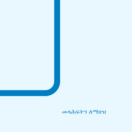
መጻሕፍትን ለማዘዝ