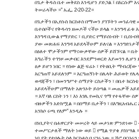
በጌታ ቅዱስ ቤተ መቅደስ እንዲሆን ያድጋል ፤ በእርሱም 
ትሠራላችሁ ።” ኤፌ. 2፡20-22።
በጌታችን በኢየሱስ ክርስቶስ በማመን ያገኙትን መንፈሳዊ
ቤተሰቦችና የቅዱሳን ዘመዶች ናችሁ ይላል ። እንግዳ ፊቱ እ
እንግዳ ቢውል የማያድር ፣ ቢያድር የማይሰነብት ፣ ቢሰነብት
ያው መጽሐፍ እንግዳ አይደላችሁም ይለናል ። እንግድነታች
በዕለተ ሞታችንም የማናውቃቸው ሰዎች ይሸኙናል ። ቤት ስ
እግራችን ተገንዞ መቃብር እንደምንወርድ እያመንን ሊሆን ይ
ዕቃ ይሆን ነበር ። የሰው ልጅ ፍሬኑ ፣ የትዕቢት ማብረጃ
እርግጠኛ አይደለንም ። እርግጠኝነት በሌላት ሕይወት የሌላ
ወዳጃችን ፣ በመንግሥተ ሰማያት ርስታችን ፣ በቤተ ክርስ
አይደላችሁም በማለት አጽንኦት ይሰጣል ። መጤዎች አይደላ
። እኛ ባለ ርስት ነን ፣ እነ እገሌ የመኪና ጎማ የተፋቸው 
ብዙዎችን አድክሟል ። በሰማይ ቤታችን ፣ በእግዚአብሔር 
አንክሶ ሩጫ የለም” እንዲሉ ።
በነቢያትና በሐዋርያት መሠረት ላይ መታነጽ ምንድነው  
ተመሥርታለች ማለት ነው ወይ  የሚል ጥያቄ ያስነሣል ። 
ነቢያት የተባሉት ስለ ክርስቶስ ቢናገሩ ነው ። ሽሮ በርበሬ