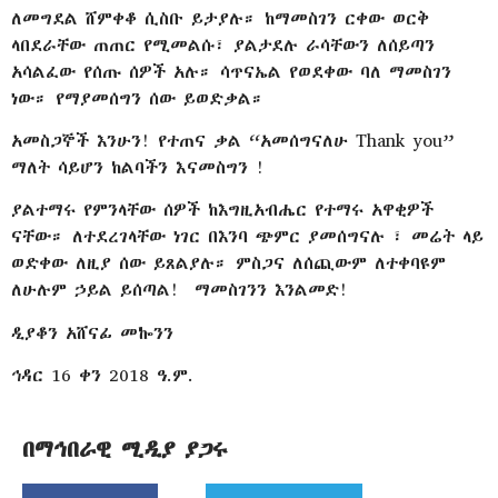
ለመግደል ሸምቀቆ ሲስቡ ይታያሉ። ከማመስገን ርቀው ወርቅ
ላበደራቸው ጠጠር የሚመልሱ፣ ያልታደሉ ራሳቸውን ለሰይጣን
አሳልፈው የሰጡ ሰዎች አሉ። ሳጥናኤል የወደቀው ባለ ማመስገን
ነው። የማያመሰግን ሰው ይወድቃል።
አመስጋኞች እንሁን! የተጠና ቃል “አመሰግናለሁ Thank you”
ማለት ሳይሆን ከልባችን እናመስግን !
ያልተማሩ የምንላቸው ሰዎች ከእግዚአብሔር የተማሩ አዋቂዎች
ናቸው። ለተደረገላቸው ነገር በእንባ ጭምር ያመሰግናሉ ፣ መሬት ላይ
ወድቀው ለዚያ ሰው ይጸልያሉ። ምስጋና ለሰጪውም ለተቀባዩም
ለሁሉም ኃይል ይሰጣል! ማመስገንን እንልመድ!
ዲያቆን አሸናፊ መኰንን
ኅዳር 16 ቀን 2018 ዓ.ም.
በማኅበራዊ ሚዲያ ያጋሩ