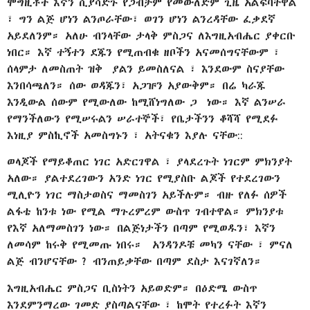
ሞግዚቶች እኛን ሲያሳድጉ የጋብቻም የመውለድም ጊዜ አልፍባቸዋል
፣ ግን ልጅ ሆነን ልንጦራቸው፣ ወገን ሆነን ልንረዳቸው ፈቃደኛ
አይደለንም። አለሁ ብንላቸው ታላቅ ምስጋና ለእግዚአብሔር ያቀርቡ
ነበር። እኛ ተኝተን ደጁን የሚጠብቁ ዘቦችን አናመሰግናቸውም ፣
ሰላምታ ለመስጠት ዝቅ ያልን ይመስለናል ፣ እንደውም ስናያቸው
እንበሳጫለን። ሰው ወዳጁን፣ አጋዡን አያውቅም። በሬ ካራጁ
እንዲውል ሰውም የሚውለው ከሚሸነግለው ጋ ነው። እኛ ልንሠራ
የማንችለውን የሚሠሩልን ሠራተኞች፣ የቤታችንን ቆሻሻ የሚደፉ
እነዚያ ምስኪኖች አመስግኑን ፣ አትናቁን እያሉ ናቸው::
ወላጆች የማይቆጠር ነገር አድርገዋል ፣ ያላደረጉት ነገርም ምክንያት
አለው። ያልተደረገውን አንድ ነገር የሚያስቡ ልጆች የተደረገውን
ሚሊዮን ነገር ማስታወስና ማመስገን አይችሉም። ብዙ የለፉ ሰዎች
ልፋቴ ከንቱ ነው የሚል ማጉረምረም ውስጥ ገብተዋል። ምክንያቱ
የእኛ አለማመስገን ነው። በልጅነታችን በጣም የሚወዱን፣ እኛን
ለመሳም ከሩቅ የሚመጡ ነበሩ። አንዳንዶቹ መካን ናቸው ፣ ምናለ
ልጅ ብንሆናቸው ? ብንጠይቃቸው በጣም ደስታ እናገኛለን።
እግዚአብሔር ምስጋና ቢስነትን አይወድም። በዕድሜ ውስጥ
እንደምንማረው ገመድ ያስጣልናቸው ፣ ከሞት የተረፉት እኛን