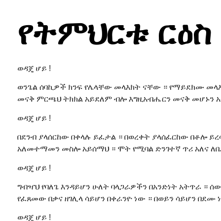
የትምህርቱ ርዕስ 
ወዳጄ ሆይ !
ወንጌል ሰባኪዎች ክንፍ የሌላቸው መላእክት ናቸው ። የማይደክሙ መላእ
መናቅ ምርጫህ ትክክል አይደለም ብሎ እግዚአብሔርን መናቅ መሆኑን አ
ወዳጄ ሆይ !
በደንብ ያላሰርከው በቀላሉ ይፈታል ። በወረቀት ያላሰፈርከው በቶሎ ይ
አለመተማመን መስሎ አይሰማህ ። ሞት የሚባል ድንገተኛ ጥሪ አለና ለቤ
ወዳጄ ሆይ !
ግብዣህ የባለጌ እንዳይሆን ሁለት ባላጋራዎችን በአንድነት አትጥራ ። ሰ
የፈጸመው በቃና ዘገሊላ ሳይሆን በቀራንዮ ነው ። በወይን ሳይሆን በደሙ 
ወዳጄ ሆይ !