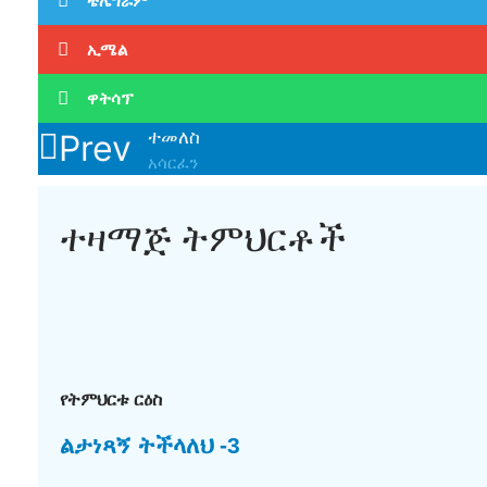
ቴሌግራም
ኢሜል
ዋትሳፕ
ተመለስ
Prev
አሳርፈን
ተዛማጅ ትምህርቶች
የትምህርቱ ርዕስ
ልታነጻኝ ትችላለህ -3