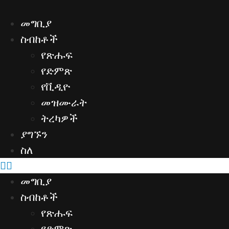
Skip
to
መግቢያ
content
ስብከቶች
የጽሑፍ
የድምጽ
የቪዲዮ
መዝሙራት
ትረካዎች
ያግኙን
ስለ
መግቢያ
ስብከቶች
የጽሑፍ
የድምጽ