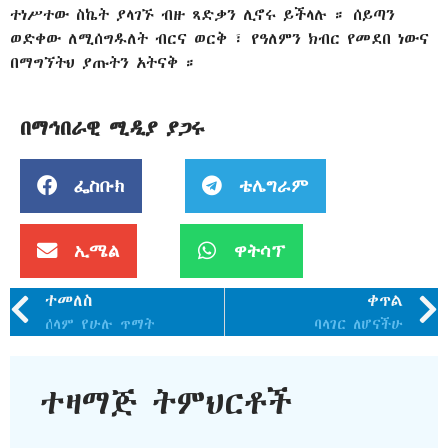
ተነሥተው ስኬት ያላገኙ ብዙ ጻድቃን ሊኖሩ ይችላሉ ። ሰይጣን
ወድቀው ለሚሰግዱለት ብርና ወርቅ ፣ የዓለምን ክብር የመደበ ነውና
በማግኘትህ ያጡትን አትናቅ ።
በማኅበራዊ ሚዲያ ያጋሩ
ፌስቡክ
ቴሌግራም
ኢሜል
ዋትሳፕ
ተመለስ
ቀጥል
ሰላም የሁሉ ጥማት
ባላገር ለሆናችሁ
ተዛማጅ ትምህርቶች