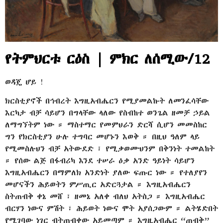
የትምህርቱ ርዕስ | ምክር ለሰሚው/12
ወዳጄ ሆይ !
ክርስቲያኖች በኅብረት እግዚአብሔርን የሚያመልኩት ለመንፈሳቸው
እርካታ ብቻ ሳይሆን በግላቸው ላለው የስብከተ ወንጌል ዘመቻ ኃይል
ለማግኘትም ነው ። ማስተማር የመምህራን ድርሻ ሲሆን መመስከር
ግን የክርስቲያን ሁሉ ተግባር መሆኑን እወቅ ። በዚህ ዓለም ላይ
የሚመስሉህን ብቻ አትውደድ ፣ የሚቃወሙህንም በቅንነት ተመልከት
። የሰው ልጅ በፋብሪካ እንደ ተሠራ ዕቃ አንድ ዓይነት ሳይሆን
እግዚአብሔርን በማምለክ አንድነት ያለው ፍጡር ነው ። የተለያየን
መሆናችን ሕይወትን ምሥጢር አድርጓታል ። እግዚአብሔርን
ስትጠብቅ ቀኔ መሸ ፣ ዘመኔ አለቀ ብለህ አትስጋ ። እግዚአብሔር
ብርሃን ነውና ምሽት ፣ ሕይወት ነውና ሞት አያሰጋውም ። ልትሄድበት
የሚገባው ነገር ብትጠብቀው አይመጣም ። እግዚአብሔር “ጠብቅ”