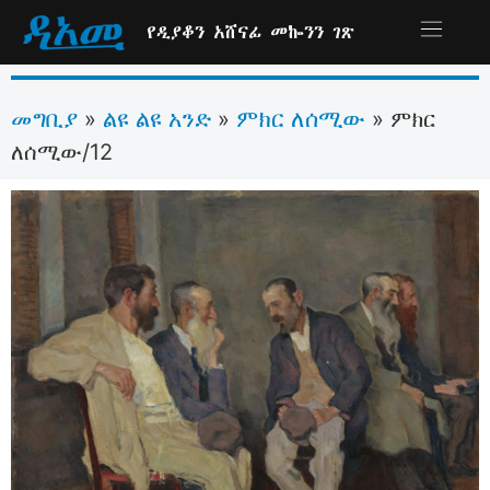
የዲያቆን አሸናፊ መኰንን ገጽ
መግቢያ
ልዩ ልዩ አንድ
ምክር ለሰሚው
»
»
»
ምክር
ለሰሚው/12