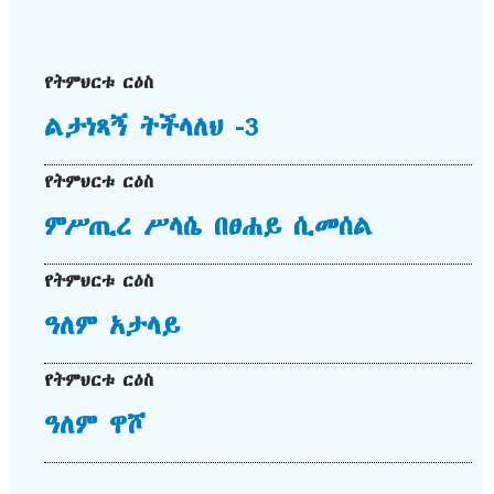
የትምህርቱ ርዕስ
ልታነጻኝ ትችላለህ -3
የትምህርቱ ርዕስ
ምሥጢረ ሥላሴ በፀሐይ ሲመሰል
የትምህርቱ ርዕስ
ዓለም አታላይ
የትምህርቱ ርዕስ
ዓለም ዋሾ