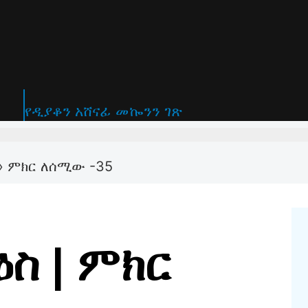
የዲያቆን አሸናፊ መኰንን ገጽ
»
ምክር ለሰሚው -35
ስ | ምክር