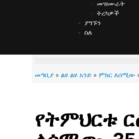
መዝሙራት
ትረካዎች
ያግኙን
ስለ
መግቢያ
ልዩ ልዩ አንድ
ምክር ለሰሚው
»
»
የትምህርቱ ርዕ