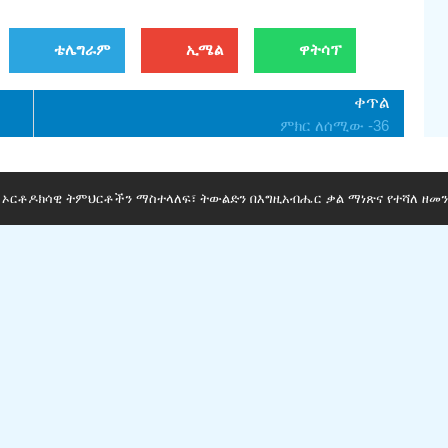
ቴሌግራም
ኢሜል
ዋትሳፕ
ቀጥል
ምክር ለሰሚው -36
ማ ኦርቶዶክሳዊ ትምህርቶችን ማስተላለፍ፣ ትውልድን በእግዚአብሔር ቃል ማነጽና የተሻለ ዘመን