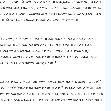
ላይነት ማሳየት ችግርን ማምለክ ነው ። እግዚአብሔር ከእኛ ጋር የተባለበት
ማጽናናት ብሩህ ዘመንን ያድለዋል ። ትላንት ክፉ መስለው ይታዩህ የነበሩ
 ዛሬ ላይ ልበ ጠንካራ መሆናቸውን ካየህ ፤ ዛሬም ክፉ የመሰሉህ አንድ ቀን
ህ ። በችግርህ ቀን የቆመልህን ሰው ላትቀየም ውደደው ።
ልጎ አቅም ያጣውንም አትናቀው ። ሰው ክፉ ነው ስትል አንተም ሰው
 ይላል ። ቅን ሰው ስትሆን ሰላምህ የረጋ ይሆናል ። የሞላልህ ቀን
 ላንተም ቀን እንዳለህ ተስፋ አድርግ ። ማበረታታት የሰውን ጸጋ
ለራሱ ሳይሆን በዙሪያው ላሉት ነው ። በጨነቀህ ቀን የምትፈልገውና
ር የሰጠህ ፣ የሚሸከምህ ወዳጅህ ነው !
መቅረት የሕሊና ወቀሳ ይዞህ የምትንገላታ ከሆነ ዛሬውኑ ወስን ። ብዙዎች
 የምታጣት ትኩረት ካልሰጠሃት ነው ። ልጆችህን በባለ አደራነት መንፈስ
 ምንም ለመስጠት አትቆጥብ ። የሚተገበር ነገር ሲወራ ውስብስብ ይሆናል
። ወደ ቤተ እግዚአብሔር በጥያቄ መጥቶ በጥያቄ የሚመለስ ምእመን ካለ ፣