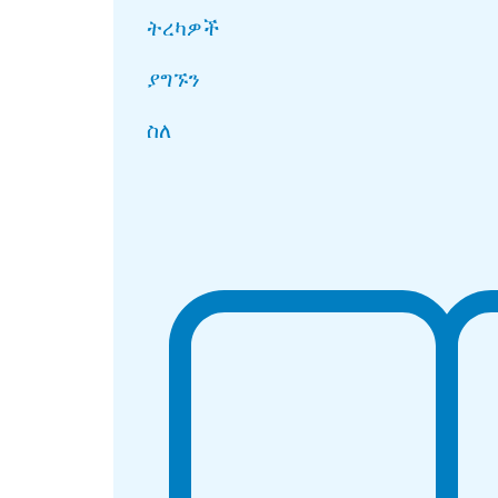
ትረካዎች
ያግኙን
ስለ