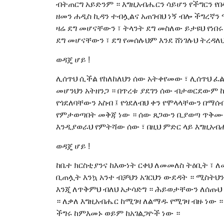
ብትጠርግ አይድንም ። እግዚአብሔርን ሳይሆን የችግርን የበ
ዘመን ሐዲስ ኪዳን ተብሏልና አጠገብህ ነኝ ብሎ ችግረኛን 
ዛሬ ደግ መሆናቸውን ፣ ትላንት ደግ መስለው ይታዩህ የነበሩ
ደግ መሆናቸውን ፣ ደግ የመሰሉህም እንደ ሸነገሉህ ትረዳለ
ወዳጄ ሆይ !
ሊሰጥህ ሲችል የከለከለህን ሰው አትቀየመው ፣ ሊሰጥህ ፈ
መሆንህን አትዘንጋ ። በጥረቱ ያደገን ሰው ብታወርደውም ከፍ
የጎደለባቸውን አስብ ፤ የጎደለብህ ቀን የሞላላቸውን በማሰብ
የምታወጣበት መቅጃ ነው ። ሰው ጸጋውን ቢያወጣ ጥቅሙ 
እንዲያወራህ የምትሻው ሰው ፣ በዚህ ምድር ላይ እግዚአብሔ
ወዳጄ ሆይ !
ከቤተ ክርስቲያንና ከእውነት ርቀህ ለመመለስ ትዕቢት ፣ ለ
ቢጠሏት እንኳ አንተ ብቻህን አገርህን ውደዳት ። ሚስትህን
እንጂ ለጥቅምህ ብለህ አታሳድግ ። ሕይወታቸውን ለሰጡህ
። ለቃለ እግዚአብሔር ከሚገዛ ለልማዱ የሚገዛ ብዙ ነው 
ችግሩ ከምእመኑ ወይም ከአገልጋዮች ነው ።