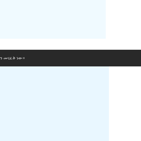
ን መናፈቅ ነው።