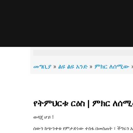
መግቢያ
ልዩ ልዩ አንድ
ምክር ለሰሚው
»
»
የትምህርቱ ርዕስ | ምክር ለሰሚ
ወዳጄ ሆይ !
ሰውን ከጭንቀቱ የምታድነው ተስፋ በመስጠት ፣ ችግሩን አሳ