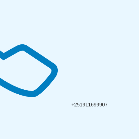
+251911699907