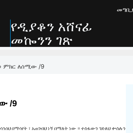
መግቢ
የዲያቆን አሸናፊ
መኰንን ገጽ
»
ምክር ለሰሚው /9
ው /9
ንሰህ በማሳየት ፣ አጠገብህ ነኝ በማለት ነው ። ተስፋውን ገድለህ ቍስሉን