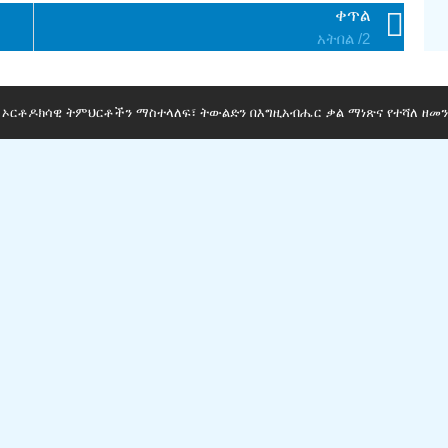
ቀጥል
አትበል /2
ማ ኦርቶዶክሳዊ ትምህርቶችን ማስተላለፍ፣ ትውልድን በእግዚአብሔር ቃል ማነጽና የተሻለ ዘመን