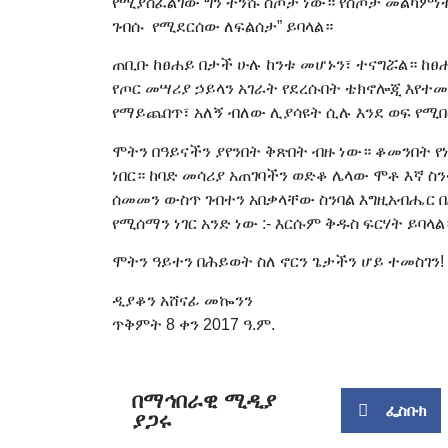
የሚያስፈልገው ግን ትንሹ ስጦታ ነው። የስጦታ መልካምነቱ
ገብሱ የሚደርሰው ለፍልሰታ” ይባላል።
ጠቢቡ ከፀሐይ በታች ሁሉ ከንቱ መሆኑን፣ ተናግሯል። ከፀሐ
የጦር መሣሪያ ኃይላን አገራት የደረሱበት ቴክኖሎጂ እየተመ
የማይጨበጥ፣ አለኝ ብለው ሊያሳዩት ሲሉ እንደ ወፍ የሚበ
ሞትን በዓይናችን ያየንበት ቅጽበት ብዙ ነው። ቆመንበት የነ
ነበር። ከባድ መሳሪያ አጠገባችን ወድቆ ሌላው ሞቶ እኛ ስን
ሰመመን ውስጥ ገብተን አበቃላቸው ስንባል እግዚአብሔር 
የሚሰማን ነገር አንድ ነው :- እርሱም ቅዱስ ፍርሃት ይባላል
ሞትን ዓይተን በሕይወት ስለ ኖርን ጌታችን ሆይ ተመስገን!
ዲያቆን አሸናፊ መኰንን
ጥቅምት 8 ቀን 2017 ዓ.ም.
በማኅበራዊ ሚዲያ
ፌስቡክ
ያጋሩ