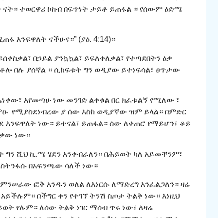
ላት ናት። ተወርዋሪ ኮከብ በፍጥነት ታይቶ ይጠፋል ። የሰውም ዕድሜ
ፋ እንፍዋለት ናችሁና።” (ያዕ. 4:14)።
ይሰቀስቃል፣ በኃይል ያንኳኳል፣ ይፍለቀለቃል፣ የተጣደበትን ዕቃ
ቶሎ በሉ ያሰኛል ። ሲከፍቱት ግን ወዲያው ይተነፍሳል፣ ፀጥታው
ጨነቀው፣ እየመጣሁ ነው መንገድ ልቀቁል በር ክፈቱልኝ የሚለው ፣
ምፁ የሚያስደነብረው ያ ሰው እስከ ወዲያኛው ዝም ይላል። በምድር
ደ እንፍዋለት ነው። ይተናል፣ ይጠፋል። ሰው ለቀጠሮ የማይሆን፣ ቆይ
በቃው ነው።
 ግን ሺህ ኪ.ሜ ሄደን እንቀብራለን። በሕይወት ካለ አይመቸንም፣
እስትንፋሱ በአፍንጫው ሳለች ነው።
ከምንሠራው ፎቅ አንዱን ወለል ለእነርሱ ለማድረግ እንፈልጋለን። ዛሬ
አይችሉም። በችግር ቀን የተገኘ ትንሽ ስጦታ ትልቅ ነው። እነዚህ
ወት የሉም። ለሰው ትልቅ ነገር ማሰብ ጥሩ ነው፣ ለዛሬ