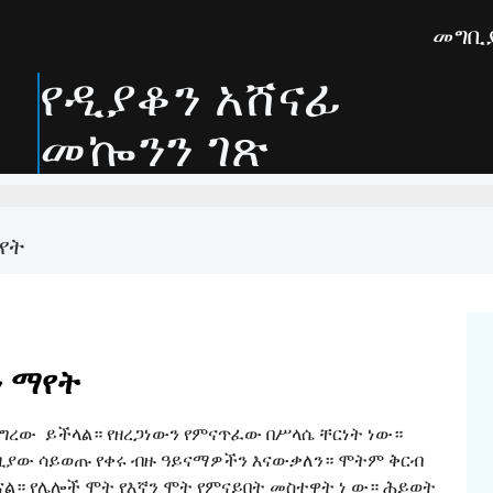
መግቢ
የዲያቆን አሸናፊ
መኰንን ገጽ
የት
ን ማየት
ቸግረው ይችላል። የዘረጋነውን የምናጥፈው በሥላሴ ቸርነት ነው።
በዚያው ሳይወጡ የቀሩ ብዙ ዓይናማዎችን እናውቃለን። ሞትም ቅርብ
ደናል። የሌሎች ሞት የእኛን ሞት የምናይበት መስተዋት ነ ው። ሕይወት