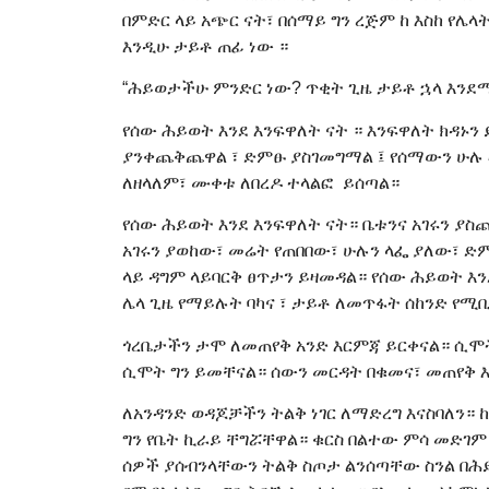
በምድር ላይ አጭር ናት፣ በሰማይ ግን ረጅም ከ እስከ የሌ
እንዲሁ ታይቶ ጠፊ ነው ።
“ሕይወታችሁ ምንድር ነው? ጥቂት ጊዜ ታይቶ ኋላ እንደሚጠ
የሰው ሕይወት እንደ እንፍዋለት ናት ። እንፍዋለት ክዳኑን 
ያንቀጨቅጨዋል ፣ ድምፁ ያስገመግማል ፤ የሰማውን ሁሉ 
ለዘላለም፣ ሙቀቱ ለበረዶ ተላልፎ ይሰጣል።
የሰው ሕይወት እንደ እንፍዋለት ናት። ቤቱንና አገሩን ያስ
አገሩን ያወከው፣ መሬት የጠበበው፣ ሁሉን ላፌ ያለው፣ ድ
ላይ ዳግም ላይባርቅ ፀጥታን ይዛመዳል። የሰው ሕይወት እን
ሌላ ጊዜ የማይሉት ባካና ፣ ታይቶ ለመጥፋት ሰከንድ የሚ
ጎረቤታችን ታሞ ለመጠየቅ አንድ እርምጃ ይርቀናል። ሲሞት
ሲሞት ግን ይመቸናል። ሰውን መርዳት በቁመና፣ መጠየቅ 
ለአንዳንድ ወዳጆቻችን ትልቅ ነገር ለማድረግ እናስባለን። 
ግን የቤት ኪራይ ቸግሯቸዋል። ቁርስ በልተው ምሳ መድገም 
ሰዎች ያሰብንላቸውን ትልቅ ስጦታ ልንሰጣቸው ስንል በሕይ