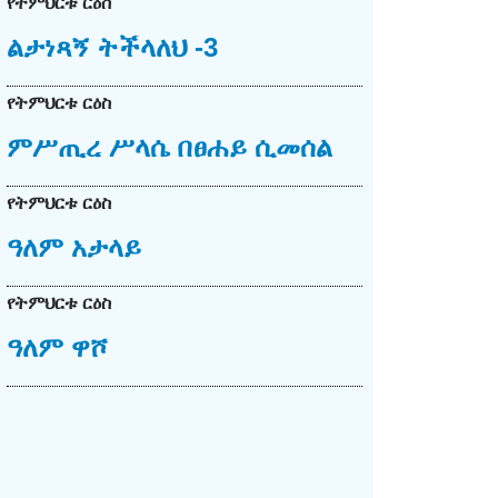
የትምህርቱ ርዕስ
ልታነጻኝ ትችላለህ -3
የትምህርቱ ርዕስ
ምሥጢረ ሥላሴ በፀሐይ ሲመሰል
የትምህርቱ ርዕስ
ዓለም አታላይ
የትምህርቱ ርዕስ
ዓለም ዋሾ