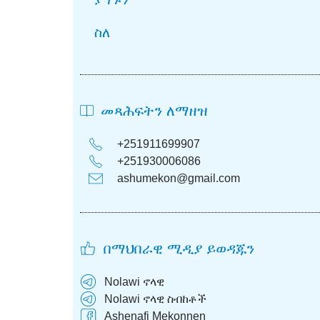
ስለ
መጻሕፍትን ለማዘዝ
+251911699907
+251930006086
ashumekon@gmail.com
በማህበራዊ ሚዲያ ይወዳጁን​
Nolawi ኖላዊ
Nolawi ኖላዊ ስብከቶች
Ashenafi Mekonnen