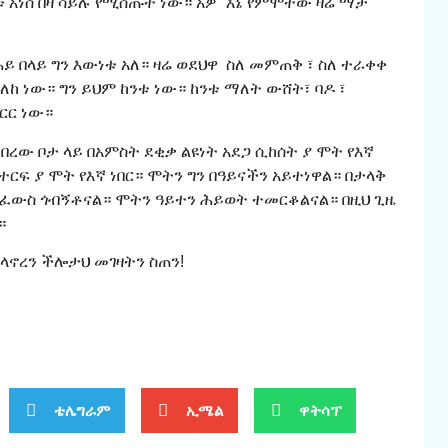
 አነሰ በዛ ሳይሉ የሚሰጡት ነው። አዎ “እኔ የምሞተው ዛሬ ማታ
ይ በላይ ግን እውነቱ አለ። ዛሬ ወደህዋ ስለ መምጠቅ ፣ ስለ ተራቀቀ
ለከ ነው። ግን ይህም ከንቱ ነው። ከንቱ ማለት ውሸት፣ ባዶ ፣
ርር ነው።
በረው ቦታ ላይ በአምስት ደቂቃ ልዩነት አደጋ ሲከሰት ያ ሞት የእኛ
ተርፍ ያ ሞት የእኛ ነበር። ሞትን ግን በዓይናችን አይተነዋል። በታላቅ
በፈውስ ጎብኝቶናል። ሞትን ዓይተን ሕይወት ተመርቆልናል። በዚህ ጊዜ
።
 ላኖረን ችሎታህ መገዛትን ስጠን!
ቴሌግራም
ኢሜል
ዋትሳፕ