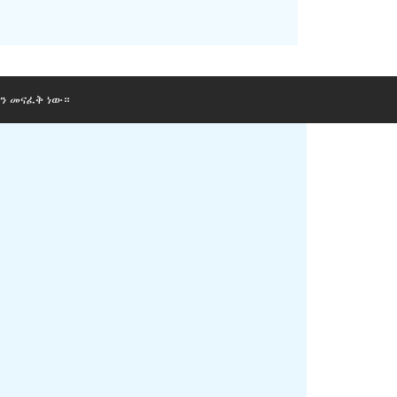
ን መናፈቅ ነው።