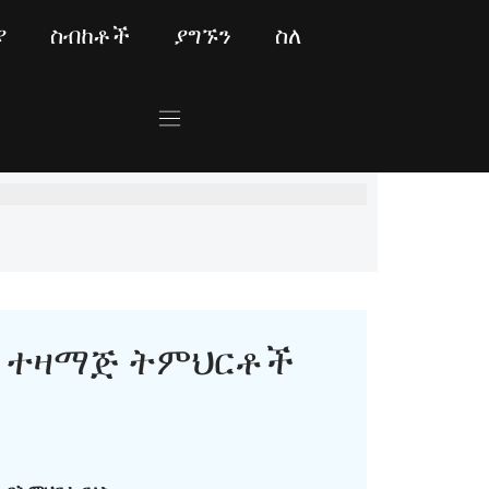
ያ
ስብከቶች
ያግኙን
ስለ
ተዛማጅ ትምህርቶች