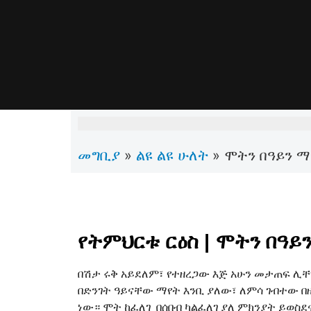
መግቢያ
ልዩ ልዩ ሁለት
»
»
ሞትን በዓይን ማ
የትምህርቱ ርዕስ | ሞትን በዓይ
በሽታ ሩቅ አይደለም፣ የተዘረጋው እጅ አሁን መታጠፍ ሊ
በድንገት ዓይናቸው ማየት እንቢ ያለው፣ ለምሳ ገብተው 
ነው። ሞት ከፈለገ በሰበብ ካልፈለገ ያለ ምክንያት ይወስ