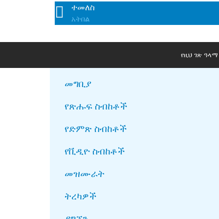
ተመለስ
አትበል
የዚህ ገጽ ዓላ
መግቢያ
የጽሑፍ ስብከቶች
የድምጽ ስብከቶች
የቪዲዮ ስብከቶች
መዝሙራት
ትረካዎች
ያግኙን