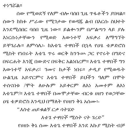
ተነግሯል፡፡
ሰው የሚወደኝ የለም ብሎ ባሰበ ጊዜ ጥፋቶችን ያበዛል፡፡
ሰውን ከክፉ ሥራው የሚገታው የወዳጁ ልብ በእርሱ ስህተት
እንደሚሰበር ባሰበ ጊዜ ነው፡፡ ይልቊንም በሥልጣን ላይ ያሉ
እነርሱነታቸውን የሚወድ እውነተኛ አፍቃሪ ለማግኘት
ይቸገራሉ፡፡ ለምሳሌ፡- ከእቴጌ ተዋበች በኋላ የዐፄ ቴዎድሮስ
ሚስት የነበሩት እቴጌ ጥሩ ወርቅ ከንጉሡ ጋር የኖሩት በግድና
በፍርሐት እንጂ በውድና በፍቅር አልነበረም፡፡ እቴጌ ተዋበች ግን
እውነተኛ አፍቃሪ፣ ገመና ከታች ነበሩ፡፡ ታዲያ የሚወዱት
ሁልጊዜ አይኖርምና እቴጌ ተዋበች ይህችን ዓለም በሞት
ተሰናበቱ /ሞት ለሁሉም አይቀርም ለእነ አመተም ለእነ
እቴጌም/፡፡ እቴጌ ተዋበች በመሞታቸው ብርቱ ሀዘን የወጋቸው
ዐፄ ቴዎድሮስ እንዲህ በማለት የሀዘን ቅኔ አሰሙ፡-
“እስቲ ጠይቁልኝ ርቃ ሳትሄድ
እቴጌ ተዋበች ሚስት ናት ገረድ”
የሀዘኑ ቅኔ ሰሙ እቴጌ ተዋበች እንደ እኩያ ሚስት ብቻ