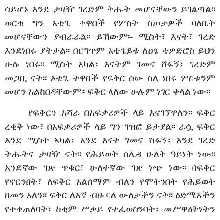
ሳይሆኑ እንደ ታዛዥ ገረድም ትሑት መሆናቸውን ይገልጣል፡፡
ወርቁ ግን እቴጌ ተዋበች የሦስት ስጦታዎች ባለቤት
መሆናቸውን ያብራራል፡፡ ይኸውም፡- ሚስት፣ እናት፣ ገረድ
እንደነበሩ ያትታል፡፡ በርግጥም እቴጌይቱ ለዐፄ ቴዎድሮስ ይህን
ሁሉ ነበሩ፡፡ ሚስት አካል፣ እናትም ገመና ሸፋኝ፣ ገረድም
መጋቢ ናት፡፡ እቴጌ ተዋበች የፍቅር ሰው ስለ ነበሩ ሦስቱንም
መሆን አልከበዳቸውም፡፡ ፍቅር ላለው ሁሉም ነገር ቀላል ነው፡፡
የፍቅርን አሻራ በአፍቃሪዎች ላይ እናገኘዋለን፡፡ ፍቅር
ረቂቅ ነው፣ በአፍቃሪዎች ላይ ግን ገዝፎ ይታያል፡፡ ራሷ ፍቅር
እንደ ሚስት አካል፣ እንደ እናት ገመና ሸፋኝ፣ እንደ ገረድ
ትሑትና ታዛዥ ናት፡፡ የሕይወት ሰሌዳ ሁለት ዓይነት ነው፡፡
አንደኛው ገጽ ጥቁር፣ ሁለተኛው ገጽ ነጭ ነው፡፡ በፍቅር
የኖርንበት፣ ለፍቅር አልሰማም ብለን የሞትንበት የሕይወት
ዘመን አለን፡፡ ፍቅር ለእኛ ብዙ ባለ ውለታችን ናት፡፡ ዕድሜአችን
የተቀጠለባት፣ ከቂም ሥቃይ የተፈወስንባት፣ መሥዋዕትነትን