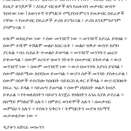
እነዚያ ቆንጆዎች ፣ እነዚያ ብርቱዎች ለካ የጠፉብን መቃብር ውስጥ
ገብተው ነው ! እውነተኛ ትምህርት የሚያስተምሩን የመቃብር ስፍራዎች
ናቸው ። የመቃብር ስፍራዎች ታሪክ ይነግሩናል ፣ ታሪክ እንደምንሆንም
ያሳምኑናል ።
ሁሉም ወደዚያው ነው ። ሰው መንገደኛ ነው ። መንገደኛ እያረፈ ይጓዛል ።
ሰውም ተሹሞ ተሸልሞ መልሶ እስር ቤት ፣ መልሶ ዝቅታ ውስጥ እየገባ
ያርፋል ። በሩ ሲከፈት ተመልሶ ይወጣል ። መንገደኛ መንገዱን ጨርሶ
ይቀመጣል ፣ ሰውም ዐረፍተ ዘመን ገትቶት በመቃብር ይከተታል ። ውኃ
መንገደኛ ነው ፣ ሰውም መንገደኛ ነው ። ውኃ በመንገዱ እያነሰ ይሄዳል ፣
ሰውም በዕድሜው እየደከመ ይመጣል ። ውኃን ሰዎች መንገድ ያስቀሩታል ፣
ሰውም በሰዎች ተሰናክሎ ካሰበበት ሳይደርስ ሊቀር ይችላል ። ውኃ በጋበዙት
ስፍራ ጎራ ይላል ። ሳይጠጣ ያጠጣል ። ሰውም በሄደበት ወልዶ ከብዶ
ይቀራል ። የተወለደበትን ሳይሆን እንጀራ የበላበትን አገሬ እያለ ይኖራል ።
በሰማይ ምስክሮች አሉን ፣ በምድር ወንድሞች አሉን ፣ በመቃብር
መምህራን አሉን ። ተስፋን ፍቅርን ፣ ትምህርትን መያዝ የአማኝ
መታወቂያው ነው ።
ዲያቆን አሸናፊ መኰንን