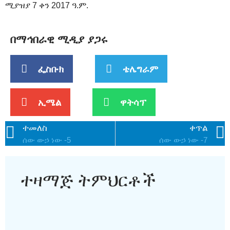
ሚያዝያ 7 ቀን 2017 ዓ.ም.
በማኅበራዊ ሚዲያ ያጋሩ
ፌስቡክ
ቴሌግራም
ኢሜል
ዋትሳፕ
ተመለስ
ቀጥል
ሰው ውኃ ነው -5
ሰው ውኃ ነው -7
ተዛማጅ ትምህርቶች