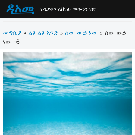
የዲያቆን አሸናፊ መኰንን ገጽ
መግቢያ
ልዩ ልዩ አንድ
ሰው ውኃ ነው
»
»
»
ሰው ውኃ
ነው -6