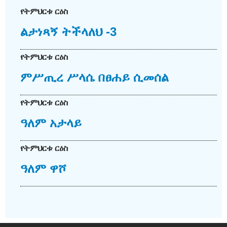
የትምህርቱ ርዕስ
ልታነጻኝ ትችላለህ -3
የትምህርቱ ርዕስ
ምሥጢረ ሥላሴ በፀሐይ ሲመሰል
የትምህርቱ ርዕስ
ዓለም አታላይ
የትምህርቱ ርዕስ
ዓለም ዋሾ