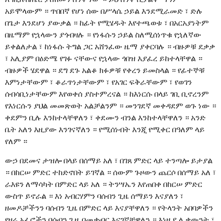
አይሞላውም ። ጥበበኛ የሆነ ሰው በሥላሴ ኃይል እንደሚራመድ ፣ ድሉ
በጌታ እንደሆነ ያውቃል ። ከፊት የሚሄዱት እየተጫወቱ ፣ በአርአያነትም
በዜማም የኋላውን ያጎብዛሉ ። የነፋሱን ኃይል ስለሚሰነጥቁ የኋለኛው
ይቀልለታል ፣ ከነፋሱ ትግል ጋር አሸንፈው ዜማ ያቀርባሉ ። ብዙዎቹ ደቃቃ
፣ አሊያም በዕድሜ የገፉ ናቸውና የኋላው ጎበዝ እያፈረ ይከተላቸዋል ።
ብዙዎች ሄደዋል ። ደግ ደጉ አልቆ ክፉዎቹ የቀረን ይመስላል ። የፊተኞቹ
እምነታቸውም ፣ ቆራጥነታቸውም ፣ የአገር ፍቅራቸውም ፣ የወገን
ሰብሳቢነታቸውም እየወቀሰ ያስተምረናል ። ከእነርሱ በላይ ገቢ ቢኖረንም
የእነርሱን ያህል መመጽወት አልቻልንም ። መንገደኛ መቀዳደም ወጉ ነው ።
ቀደምን ቢሉ እንከተላቸዋለን ፣ ቀደሙን ብንል እንከተላቸዋለን ። አንድ
ቤት አለን እዚያው እንገናኛለን ። የሚሰነብት እንጂ የሚቀር በዓለም ላይ
የለም ።
ውኃ በደመና ታዝሎ በላይ በሰማይ አለ ፣ በገጸ ምድር ላይ ተንጣሎ ይታያል
። በከርሠ ምድር ተከድኖበት ይገኛል ። ሰውም ጉዞውን ጨርሶ በሰማይ አለ ፣
ራእዩን ለማሳካት በምድር ላይ አለ ። ትንሣኤን እየጠበቀ በከርሠ ምድር
ውስጥ ይኖራል ። እነ አብርሃምን ባሰብን ጊዜ ሰማይን እናያለን ፣
ዘመዶቻችንን ባሰብን ጊዜ በምድር ላይ እናያቸዋለን ። የትላንት አበባዎችን
የዛሬ አፈሮችን ባሰብን ጊዜ በመቃብር እናገኛቸዋለን ። እነዚያ ሊቃውንት ፣