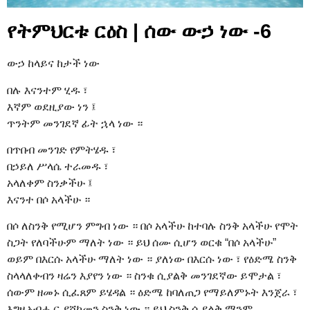
የትምህርቱ ርዕስ | ሰው ውኃ ነው -6
ውኃ ከላይና ከታች ነው
በሉ እናንተም ሂዱ ፣
እኛም ወደዚያው ነን ፤
ጥንትም መንገደኛ ፊት ኋላ ነው ።
በጥበብ መንገድ የምትሄዱ ፣
በኃይለ ሥላሴ ተራመዱ ፣
አላለቀም ስንቃችሁ ፤
እናንተ በሶ አላችሁ ።
በሶ ለስንቅ የሚሆን ምግብ ነው ። በሶ አላችሁ ከተባሉ ስንቅ አላችሁ የሞት
ስጋት የለባችሁም ማለት ነው ። ይህ ሰሙ ሲሆን ወርቁ “በሶ አላችሁ”
ወይም በእርሱ አላችሁ ማለት ነው ። ያለነው በእርሱ ነው ፣ የዕድሜ ስንቅ
ስላላለቀብን ዛሬን እያየን ነው ። ስንቁ ሲያልቅ መንገደኛው ይሞታል ፣
ሰውም ዘመኑ ሲፈጸም ይሄዳል ። ዕድሜ ከባለጠጋ የማይለምኑት እንጀራ ፣
እግዚአብሔር ያሸከመን ስንቅ ነው ። ይህ ስንቅ ሲያልቅ ማንም