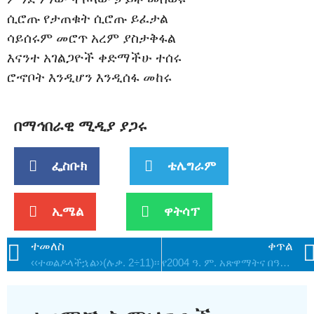
ሲሮጡ የታጠቁት ሲሮጡ ይፈታል
ሳይሰሩም መሮጥ አረም ያስታቅፋል
እናንተ አገልጋዮች ቀድማችሁ ተሰሩ
ሮኆቦት እንዲሆን እንዲሰፋ መከሩ
በማኅበራዊ ሚዲያ ያጋሩ
ፌስቡክ
ቴሌግራም
ኢሜል
ዋትሳፕ
ተመለስ
ቀጥል
‹‹ተወልዶላችኋል››(ሉቃ. 2÷11)፡፡
የ2004 ዓ. ም. አጽዋማትና በዓላት