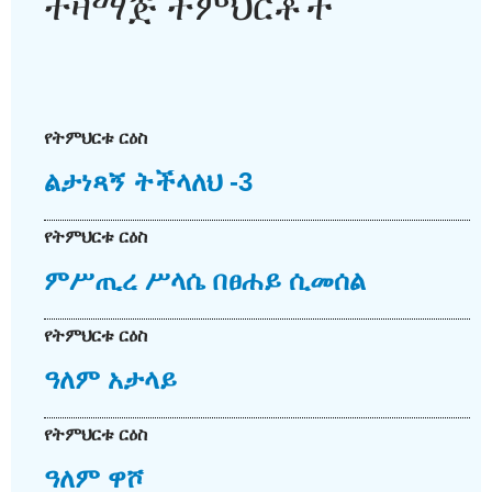
ተዛማጅ ትምህርቶች
የትምህርቱ ርዕስ
ልታነጻኝ ትችላለህ -3
የትምህርቱ ርዕስ
ምሥጢረ ሥላሴ በፀሐይ ሲመሰል
የትምህርቱ ርዕስ
ዓለም አታላይ
የትምህርቱ ርዕስ
ዓለም ዋሾ