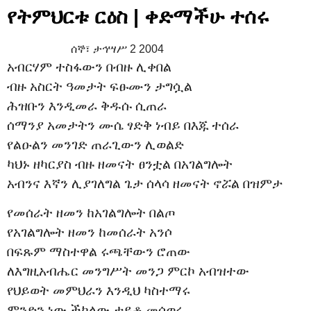
የትምህርቱ ርዕስ | ቀድማችሁ ተሰሩ
ሰኞ፣
ታኅሣሥ
2 2004
አብርሃም ተስፋውን በብዙ ሊቀበል
ብዙ አስርት ዓመታት ፍፁሙን ታግሷል
ሕዝቡን እንዲመራ ቅዱሱ ሲጠራ
ሰማንያ አመታትን ሙሴ ፃድቅ ነብይ በእጁ ተሰራ
የልዑልን መንገድ ጠራጊውን ሊወልድ
ካህኑ ዘካርያስ ብዙ ዘመናት ፀንቷል በአገልግሎት
አብንና እኛን ሊያገለግል ጌታ ሰላሳ ዘመናት ኖሯል በዝምታ
የመሰራት ዘመን ከአገልግሎት በልጦ
የአገልግሎት ዘመን ከመሰራት አንሶ
በፍጹም ማስተዋል ሩጫቸውን ሮጠው
ለእግዚአብሔር መንግሥት መንጋ ምርኮ አብዝተው
የህይወት መምህራን እንዲህ ካስተማሩ
ምንድን ነው ችኮላው ታይቶ መሰወሩ