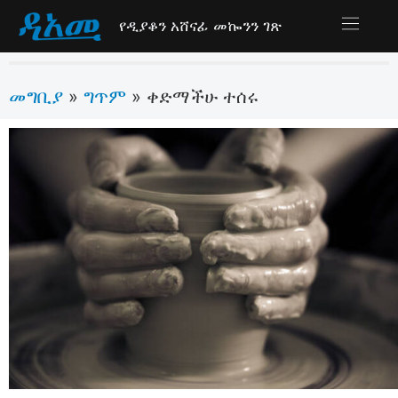
የዲያቆን አሸናፊ መኰንን ገጽ
መግቢያ
ግጥም
»
»
ቀድማችሁ ተሰሩ