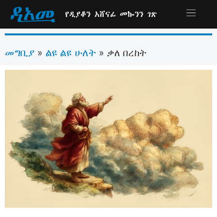
የዲያቆን አሸናፊ መኰንን ገጽ
መግቢያ
ልዩ ልዩ ሁለት
»
»
ቃለ በረከት