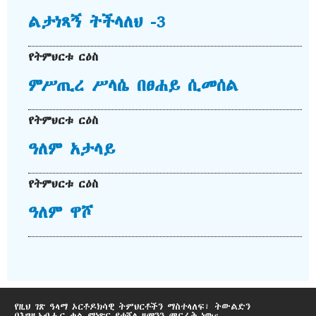
ልታነጻኝ ትችላለህ -3
የትምህርቱ ርዕስ
ምሥጢረ ሥላሴ በፀሐይ ሲመሰል
የትምህርቱ ርዕስ
ዓለም አታላይ
የትምህርቱ ርዕስ
ዓለም ዋሾ
የዚህ ገጽ ዓላማ ኦርቶዶክሳዊ ትምህርቶችን ማስተላለፍ፣ ትውልድን
በእግዚአብሔር ቃል ማነጽና የተሻለ ዘመንን መናፈቅ ነው።