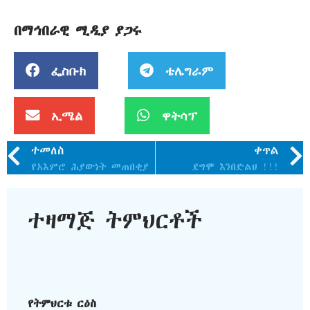
በማኅበራዊ ሚዲያ ያጋሩ
ፌስቡክ
ቴሌግራም
ኢሜል
ዋትሳፕ
ተመለስ
ቀጥል
የአእምሮ ሕያውነት መጠበቂያ
ደግሞ እንበድልህ !!!
ተዛማጅ ትምህርቶች
የትምህርቱ ርዕስ