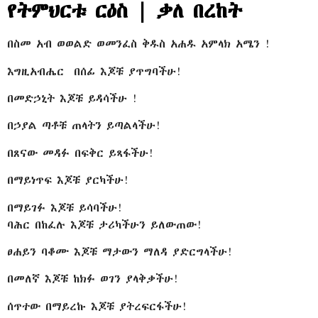
የትምህርቱ ርዕስ | ቃለ በረከት
በስመ አብ ወወልድ ወመንፈስ ቅዱስ አሐዱ አምላክ አሜን !
እግዚአብሔር በሰፊ እጆቹ ያጥግባችሁ!
በመድኃኒት እጆቹ ይዳሳችሁ !
በኃያል ጣቶቹ ጠላትን ይጣልላችሁ!
በጸናው መዳፉ በፍቅር ይጻፋችሁ!
በማይነጥፍ እጆቹ ያርካችሁ!
በማይገፉ እጆቹ ይሳባችሁ!
ባሕር በከፈሉ እጆቹ ታሪካችሁን ይለውጠው!
ፀሐይን ባቆሙ እጆቹ ማታውን ማለዳ ያድርግላችሁ!
በመለኛ እጆቹ ከክፉ ወገን ያላቅቃችሁ!
ሰጥተው በማይረኩ እጆቹ ያትረፍርፋችሁ!