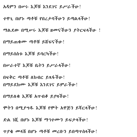
አዳምን በሠሩ እጆቹ እንደገና ይሥራችሁ!
ተዋጊ በሆኑ ጣቶቹ የበረታባችሁን ይጣልላችሁ!
ማልደው በሚሠሩ እጆቹ ዘመናችሁን ያትርፍላችሁ !
በማይጠቁሙ ጣቶቹ ይሸፍናችሁ!
በማይሰስቱ እጆቹ ይባርካችሁ!
በሠራተኛ እጆቹ ቤትን ይሥራላችሁ!
በፍቅር ጣቶቹ ለክብር ይጻፋችሁ!
በማይደክሙ እጆቹ እንደገና ይምራችሁ!
በማይለቁ እጆቹ አጥብቆ ይያዛችሁ!
ሞትን በሚያግዱ እጆቹ የሞት አዋጅን ይሻርላችሁ!
ድል ነሺ በሆኑ እጆቹ ማኅተሙን ይፍታላችሁ!
ጥያቄ መላሽ በሆኑ ጣቶቹ መረቡን ይበጣጥስላችሁ!