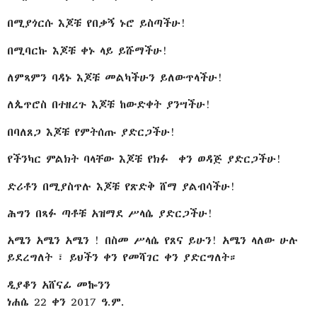
በሚያጎርሱ እጆቹ የበቃኝ ኑሮ ይስጣችሁ!
በሚባርኩ እጆቹ ቀኑ ላይ ይሹማችሁ!
ለምጻምን ባዳኑ እጆቹ መልካችሁን ይለውጥላችሁ!
ለጴጥሮስ በተዘረጉ እጆቹ ከውድቀት ያንሣችሁ!
በባለጸጋ እጆቹ የምትሰጡ ያድርጋችሁ!
የችንካር ምልክት ባላቸው እጆቹ የክፉ ቀን ወዳጅ ያድርጋችሁ!
ድሪቶን በሚያስጥሉ እጆቹ የጽድቅ ሸማ ያልብሳችሁ!
ሕግን በጻፉ ጣቶቹ አዝማደ ሥላሴ ያድርጋችሁ!
አሜን አሜን አሜን ! በስመ ሥላሴ የጸና ይሁን! አሜን ላለው ሁሉ
ይደረግለት ፣ ይህችን ቀን የመሻገር ቀን ያድርግለት።
ዲያቆን አሸናፊ መኰንን
ነሐሴ 22 ቀን 2017 ዓ.ም.