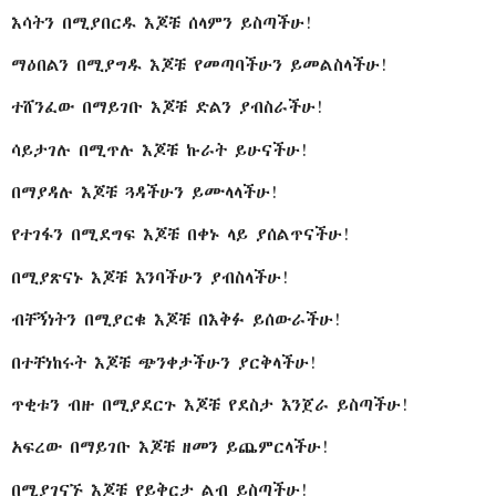
እሳትን በሚያበርዱ እጆቹ ሰላምን ይስጣችሁ!
ማዕበልን በሚያግዱ እጆቹ የመጣባችሁን ይመልስላችሁ!
ተሸንፈው በማይገቡ እጆቹ ድልን ያብስራችሁ!
ሳይታገሉ በሚጥሉ እጆቹ ኩራት ይሁናችሁ!
በማያዳሉ እጆቹ ጓዳችሁን ይሙላላችሁ!
የተገፋን በሚደግፍ እጆቹ በቀኑ ላይ ያሰልጥናችሁ!
በሚያጽናኑ እጆቹ እንባችሁን ያብስላችሁ!
ብቸኝነትን በሚያርቁ እጆቹ በእቅፉ ይሰውራችሁ!
በተቸነከሩት እጆቹ ጭንቀታችሁን ያርቅላችሁ!
ጥቂቱን ብዙ በሚያደርጉ እጆቹ የደስታ እንጀራ ይስጣችሁ!
አፍረው በማይገቡ እጆቹ ዘመን ይጨምርላችሁ!
በሚያገናኙ እጆቹ የይቅርታ ልብ ይስጣችሁ!