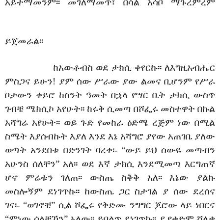
አይተማመንም፡፡ መገለማመጥ፣ በሳል አሳቦ ማጉረምረም
ይጀመራል፡፡
ከአውቶብስ ወደ ታክሲ ቀየርኩ፡፡ ለእግዚአብሔር
ምስጋና ይሁን! ያም ሰው ሥራው ያው ልመና ቢሆንም የሥራ
ቦታውን ቀይሮ ከስንት ዓመት በኋላ የሣር ቤት ታክሲ ውስጥ
ገብቼ ሜክሲኮ አየሁት፡፡ ከሩቅ ሲመጣ በሾፌሩ መስተዋት በኩል
አሻግሬ አየሁት፡፡ ወይ ጉድ የመከራ ዕድሜ ረጅም ነው በሚል
ስሜት እያሰብኩት እያለ እንደ እኔ አሻግሮ ያየው አጠገቤ ያለው
ወጣት አንደበቱ በድንገት ባረቀ፡- “ውይ ይህ ሰውዬ መጣብን
አሁንስ ሰለቸን” አለ፡፡ ወደ እኛ ታክሲ እንደሚመጣ እርግጠኛ
ሆኖ ምሬቱን ገለጠ፡፡ ውስጤ ስቅቅ አለ፡፡ እኔው ያልኩ
መስሎኝም ደነገጥኩ፡፡ ከውስጤ ጋር ስታገል ያ ሰው ደረሰና
ገና፡- “ወገኖቼ” ሲል ሾፌሩ የቅድሙ ንግግር ጆሮው ላይ ነበርና
“ምነው ሰለቸኸን” አለው፡፡ ይበልጥ ደነገጥኩ፡፡ ያ የቀድሞ ሻለቃ