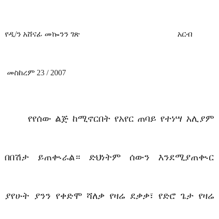
የዲ/ን አሸናፊ መኰንን ገጽ
አርብ
መስከረም 23 / 2007
የ
የሰው ልጅ ከሚኖርበት የአየር ጠባይ የተነሣ አሊያም
በበሽታ ይጠቊራል። ድህነትም ሰውን እንደሚያጠቊር
ያየሁት ያንን የቀድሞ ሻለቃ የዛሬ ደቃቃ፣ የድሮ ጌታ የዛሬ