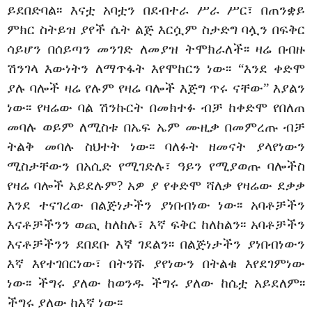
ይደበድባል፡፡ እናቷ አባቷን በደብተራ ሥራ ሥር፣ በጠንቋይ
ምክር ስትይዝ ያየች ሴት ልጅ እርሷም ስታድግ ባሏን በፍቅር
ሳይሆን በሰይጣን መንገድ ለመያዝ ትሞክራለች፡፡ ዛሬ በብዙ
ሽንገላ እውነትን ለማጥፋት እየሞከርን ነው፡፡ “እንደ ቀድሞ
ያሉ ባሎች ዛሬ የሉም የዛሬ ባሎች እጅግ ጥሩ ናቸው” እያልን
ነው፡፡ የዛሬው ባል ሽንኩርት በመክተፉ ብቻ ከቀድሞ የበለጠ
መባሉ ወይም ለሚስቱ በኤፍ ኤም ሙዚቃ በመምረጡ ብቻ
ትልቅ መባሉ ስህተት ነው፡፡ ባለፉት ዘመናት ያላየነውን
ሚስታቸውን በአሲድ የሚገድሉ፣ ዓይን የሚያወጡ ባሎችስ
የዛሬ ባሎች አይደሉም? አዎ ያ የቀድሞ ሻለቃ የዛሬው ደቃቃ
እንደ ተናገረው በልጅነታችን ያነበብነው ነው፡፡ አባቶቻችን
እናቶቻችንን ወጪ ከለከሉ፣ እኛ ፍቅር ከለከልን፡፡ አባቶቻችን
እናቶቻችንን ደበደቡ እኛ ገደልን፡፡ በልጅነታችን ያነበብነውን
እኛ እየተገበርነው፣ በትንሹ ያየነውን በትልቁ እየደገምነው
ነው፡፡ ችግሩ ያለው ከወንዱ ችግሩ ያለው ከሴቷ አይደለም፡፡
ችግሩ ያለው ከእኛ ነው፡፡