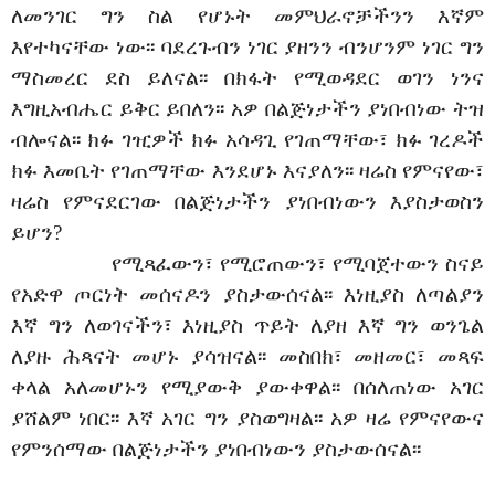
ለመንገር ግን ስል የሆኑት መምህራኖቻችንን እኛም
እየተካናቸው ነው፡፡ ባደረጉብን ነገር ያዘንን ብንሆንም ነገር ግን
ማስመረር ደስ ይለናል፡፡ በክፋት የሚወዳደር ወገን ነንና
እግዚአብሔር ይቅር ይበለን፡፡ አዎ በልጅነታችን ያነበብነው ትዝ
ብሎናል፡፡ ክፉ ገዢዎች ክፉ አሳዳጊ የገጠማቸው፣ ክፉ ገረዶች
ክፉ እመቤት የገጠማቸው እንደሆኑ እናያለን፡፡ ዛሬስ የምናየው፣
ዛሬስ የምናደርገው በልጅነታችን ያነበብነውን እያስታወስን
ይሆን?
የሚጻፈውን፣ የሚሮጠውን፣ የሚባጀተውን ስናይ
የአድዋ ጦርነት መሰናዶን ያስታውሰናል፡፡ እነዚያስ ለጣልያን
እኛ ግን ለወገናችን፣ እነዚያስ ጥይት ለያዘ እኛ ግን ወንጌል
ለያዙ ሕጻናት መሆኑ ያሳዝናል፡፡ መስበክ፣ መዘመር፣ መጻፍ
ቀላል አለመሆኑን የሚያውቅ ያውቀዋል፡፡ በሰለጠነው አገር
ያሸልም ነበር፡፡ እኛ አገር ግን ያስወግዛል፡፡ አዎ ዛሬ የምናየውና
የምንሰማው በልጅነታችን ያነበብነውን ያስታውሰናል፡፡