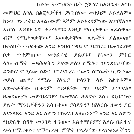
ከቆሎ ትምህርት ቤት ጀምሮ ከእነየኔታ እስከ
መምህር እገሌ በልጅነታችን ያነበብነው መልካም አይደለም፡፡
ክፉን ግን ይቅር አላልነውም እኛም እየተረጎምነው እንገኛለን፡፡
እነርሱ አነበቡ እኛ ተረጎምን፡፡ እነዚያ ማወቃቸው ለራሳቸው
ብቻ የሚታወቃቸው፣ እውቀታቸው ሌሎችን ያልለወጠ፣
በትዕቢት ተነፍተው እንደ አንበሳ ገዳይ የሚፎክሩ፣ በመንፈሳዊ
ቦታ ተቀምጠው መንፈሳዊ ያልሆኑ፣ የሰውን ምክር
ላለመስማት መጻሕፍትን እናውቃለን የሚሉ፣ ከአንደበታቸው
ደንቆሮ የሚለው ስድብ የማያባራ፣ ሰውን ለማወቅ ካህን ነው
ወይስ ጨዋ? የሚሉ እነዚያ ትላንት ላይ አልቀሩም፡፡
እውቀታቸው ቢቀርም ስድባቸው ግን ዛሬም ይገዛናል፡፡
ዘመናውያን መምህራንም ከመዋዕለ ሕፃናት እስከ ዩኒቨርስቲ
ያሉት ማንነታችንን አሳጥተው ያሳደጉን፣ ከእነርሱ ዘመን ጋር
እያነጻጸሩ እንደ እኔ ለምን በኩራዝ አላጠኑም? እንደ እኔ ለምን
የስድስት ሰዓት መንገድ ተጉዘው አልተማሩም? እያሉ በፈተና
ዱላ የሚበቀሉ፣ የማስረዳት ምኞት የሌላቸው አላዋቂነታችንን