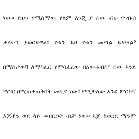
ነው፡፡ ድሀን የሚሰማው የለም እንጂ ያ ሰው ብዙ የጥበብ
ቃላትን ያወርደዋል፡፡ የቱን ይዞ የቱን መጣል ይቻላል?
በማስታወሻ ለማስፈር የምሳፈረው በአውቶብስ፣ ሰው እንደ
ማገር በሚጠቀጠቅበት መኪና ነው፡፡ የሚቻለው እንደ ምርኮኛ
እጆችን ወደ ላይ መዘርጋት ብቻ ነው፡፡ እጅ ከወረደ ማንም