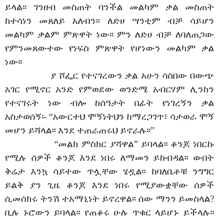
ይላል፡፡ ገንዘብ መስጠት ባንችል መልካም ቃል መስጠት
ከተሳነን መጸለይ አለብን፡፡ ለድሀ ሣንቲም ብቻ ሳይሆን
መልካም ቃልም ምጽዋት ነው፡፡ ምን ለድሀ ብቻ ለባለጠጋው
የምንመጸውተው የነፍስ ምጽዋት የሆነውን መልካም ቃል
ነው፡፡
ያ ሾፌር የተናገረውን ቃል አሁን ሳስበው በውጭ
አገር የሚኖር አንድ የምወደው ወንድሜ አብርሃም ሊንከን
የተናገሩት ነው ብሎ ከሰዓታት በፊት የነገረኝን ቃል
አስታወሰኝ፡- “አውርተህ ሞኝነትህን ከማረጋገጥ፣ ሳታወራ ሞኝ
መሆን ይሻላል፡፡ እንደ ተጠራጠሩህ ይኖራሉ፡፡”
“መልክ ምስክር ያሻዋል” ይባላል፡፡ ቆንጆ ነበርኩ
የሚሉ ሰዎች ቆንጆ እንደ ነበሩ ለማመን ይከብዳል፡፡ ውበት
ቅሬታ እንኳ ሳይተው ጥሏቸው ሄዷል፡፡ ከባለቤቶቹ ንግግር
ይልቅ ያን ጊዜ ቆንጆ እንደ ነበሩ የሚያውቋቸው ሰዎች
ሲመሰክሩ ትንሽ ተአማኒነት ይኖረዋል፡፡ ሰው ማንን ይመስላል?
ቢሉ ኑሮውን ይባላል፡፡ የጠቆሩ ሁሉ ጥቁር ላይሆኑ ይችላሉ፡፡