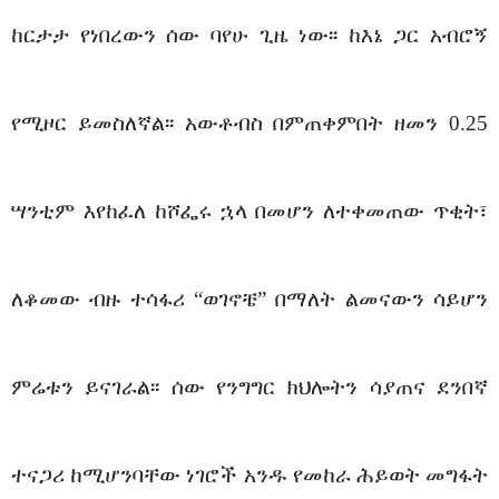
ከርታታ የነበረውን ሰው ባየሁ ጊዜ ነው፡፡ ከእኔ ጋር አብሮኝ
የሚዞር ይመስለኛል፡፡ አውቶብስ በምጠቀምበት ዘመን 0.25
ሣንቲም እየከፈለ ከሾፌሩ ኋላ በመሆን ለተቀመጠው ጥቂት፣
ለቆመው ብዙ ተሳፋሪ “ወገኖቼ” በማለት ልመናውን ሳይሆን
ምሬቱን ይናገራል፡፡ ሰው የንግግር ክህሎትን ሳያጠና ደንበኛ
ተናጋሪ ከሚሆንባቸው ነገሮች አንዱ የመከራ ሕይወት መግፋት