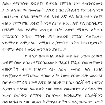
ለድሀ የማንሰጥ ድርቆሽ ይሆናል የምንል ነን፡፡ የጠገብነውን
ሥጋ ለሌላቸው ከመስጠት እንደ ነብር አትልተን የምንበላ ነን፡፡
ከዚህ ሁሉ በላይ በዓለም ላይ እንደ እኛ ያለ ክርስቲያን የለም
ብለን የምንናገር ደፋሮች ነን፡፡ ለነገሩ እንደ እኛ ያለ ክርስቲያን
በዓለም ላይ የለም፡፡ ጠንቋይ ቤት አድሮ ማልዶ ለቅዳሴ
የሚደርስ፣ ሦስት ሚስት ይዞ ልቁረብ የሚል፣ ላልኖረላት
ሃይማኖት እሞታለሁ የሚል፣ ኢትዮጵያዊነትና ክርስቲያንነት
የተምታታበት፣ ወኔና ወንጌልን ያለየ…፡፡
ያ ሻለቃ ከመቀበል ይልቅ መስጠት ያስመረረውን
ወይም ሰው ለሰጠ የሚበሳጨውን ሾፌር፣ ሾፌሩ የወከላቸውን
ብዙዎችን ተቸ፡፡ በዓለም ላይ አራት መከራ አሉ ቢባል
የመጀመሪያ የሚሆነው የሰው ፊት ነው፡፡ የሰው ፊት መራራ፣
ስጦታውም ዕዳ ነው፡፡ እኛስ ከባለቤቶቹ በላይ ሰልችቶን ይሆን?
እያዘንን ያለነው ለወደቁት ነው ወይስ የወደቁትን ላየ ዓይናችን
ነው? ድሆችን ለማየት የጠላነው አርቴፌሻል ደስታችንን
ስላበላሹብን ነው ወይስ ቅምጥልነታችንን ስላጋለጡብን ነው?