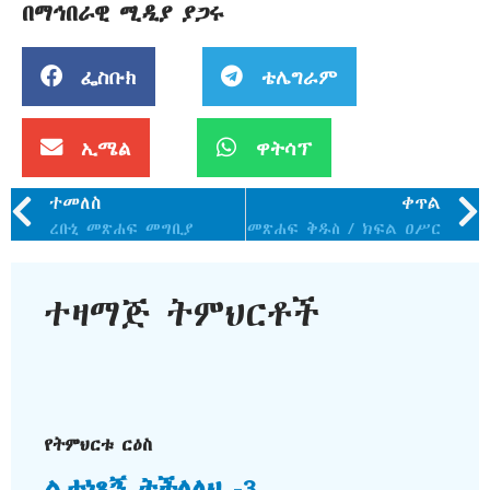
በማኅበራዊ ሚዲያ ያጋሩ
ፌስቡክ
ቴሌግራም
ኢሜል
ዋትሳፕ
ተመለስ
ቀጥል
ረቡኒ መጽሐፍ መግቢያ
መጽሐፍ ቅዱስ / ክፍል ዐሥር
ተዛማጅ ትምህርቶች
የትምህርቱ ርዕስ
ልታነጻኝ ትችላለህ -3