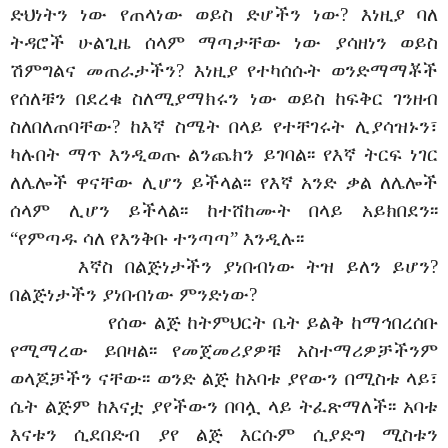
ድህነትን ነው የጠላነው ወይስ ድሆችን ነው? እነዚያ ባለ
ትዳሮች ሁልጊዜ ሰላም ማጣታቸው ነው ያሳዘነን ወይስ
ሽምግልና መጠራታችን? እነዚያ የተካሰሱት ወንድማማቾች
የሰለቹን በደረቁ ስለሚያማክሩን ነው ወይስ ከፍቅር ገንዘብ
ስለበለጠባቸው? ከእኛ ስሜት በላይ የተቸገሩት ሊያሳዝኑን፣
ካሉበት ማጥ እንዲወጡ ልንጨክን ይገባል፡፡ የእኛ ትርፍ ነገር
ለሌሎች ዋናቸው ሊሆን ይችላል፡፡ የእኛ አንድ ቃል ለሌሎች
ሰላም ሊሆን ይችላል፡፡ ከተሸከሙት በላይ አይክበደን፡፡
“የምጣዱ ሳለ የእንቅቡ ተንጣጣ” እንዲሉ፡፡
እኛስ በልጅነታችን ያነበብነው ትዝ ይለን ይሆን?
በልጅነታችን ያነበብነው ምንድነው?
የሰው ልጅ ከትምህርት ቤት ይልቅ ከማኅበረሰቡ
የሚማረው ይበዛል፡፡ የመጀመሪያዎቹ አስተማሪዎቻችንም
ወላጆቻችን ናቸው፡፡ ወንድ ልጅ ከአባቱ ያየውን በሚስቱ ላይ፣
ሴት ልጅም ከእናቷ ያየችውን በባሏ ላይ ትፈጽማለች፡፡ አባቱ
እናቱን ሲደበድብ ያየ ልጅ እርሱም ሲያድግ ሚስቱን