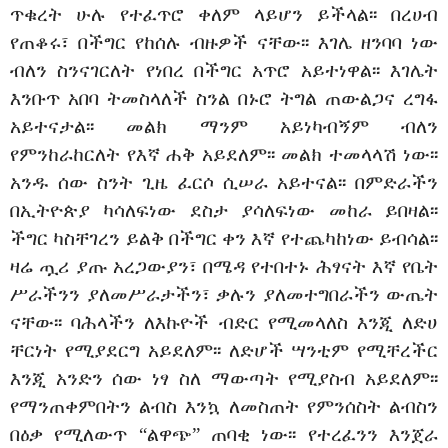
ጥቁረት ሁሉ የተፈጥሮ ቀለም ላይሆን ይችላል፡፡ በረሀብ
የጠቆሩ፣ በችግር የከሰሉ ብዙዎች ናቸው፡፡ እገሌ ዘንባባ ነው
ብለን ስንናገርለት የነበረ በችግር አጥሮ አይተነዋል፡፡ እገሌት
እንቡጥ አበባ ትመስላለች ስንል በኑሮ ትግል ጠውልጋና ረግፋ
አይተናታል፡፡ መልክ ማንም አይነካብኝም ብለን
የምንከራከርለት የእኛ ሐቅ አይደለም፡፡ መልክ ተመላላሽ ነው፡፡
አንዱ ሰው ስንት ጊዜ ፈርሶ ሲሠራ አይተናል፡፡ በምድራችን
በኢትዮጵያ ካሳለፍነው ደስታ ያሳለፍነው መከራ ይበዛል፡፡
ችግር ካስቸገረን ይልቅ በችግር ቀን እኛ የተጨካከነው ይብሳል፡፡
ዛሬ ጧሪ ያጡ አረጋውያን፣ በሜዳ የተበተኑ ሕፃናት እኛ የቤት
ሥራችንን ያለመሥራታችን፣ ቃሉን ያለመተግበራችን ውጤት
ናቸው፡፡ ባሕላችን ለእኩዮች ብድር የሚመላለስ እንጂ ለድሀ
ቸርነት የሚያደርግ አይደለም፡፡ ለድሆች ሣንቲም የሚቸረችር
እንጂ አንድን ሰው ነፃ ስለ ማውጣት የሚያስብ አይደለም፡፡
የማንጠቀምበትን ልብስ እንኳ ለመስጠት የምንሰስት ልብስን
በዕቃ የሚለውጥ “ልዋጭ” ጠባቂ ነው፡፡ የተረፈንን እንጀራ