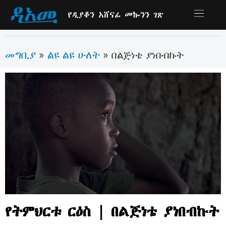
የዲያቆን አሸናፊ መኰንን ገጽ
መግቢያ
ልዩ ልዩ ሁለት
»
»
በልጅነቴ ያነበብኩት
የትምህርቱ ርዕስ | በልጅነቴ ያነበብኩት