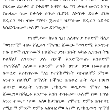
የዛሬው ደቃቃ፣ ያ የቀድሞ አዛዥ ዛሬ ግን ታዝዞ መኖር እንኳ
የጠፋው ሰው በታላቅ ፀጥታ ቢያንስ ለሦስት ደቂቃ ያህል
ሾፌሩን ትክ ብሎ ማየት ጀመረ፡፡ ዝምታው ሾፌሩን ሳይቀር
አስደነገጠው፡፡ ሁሉም ሰው ደንግጧል፡፡
የዝምታው ክፍለ ጊዜ አለቀና ያ የቀድሞ ሻለቃ
“ወንድሜ” ብሎ ሾፌሩን ማናገር ጀመረ፡- “ወንድሜ እንዳንተ
ያሉ ሰዎች ሲገጥሙኝ በልጅነቴ ያነበብኩት ፍካሬ ኢየሱስ ትዝ
ይለኛል፤ እንዳንተ ያሉ ሰዎች እንደሚመጡ አስቀድሞ
ተናግሯል” አለው፡፡ አሁንም ታላቅ ፀጥታ ሆነ፡፡ በመቀጠል
ለመሄድ እየተሰናዳ፡- “እኔ የተሸከምኩት ሳይሰለቸኝ ምነው
አንተን ሰለቸህ” በማለት በችግር በጠቆረ ፊት ላይ በሀዘን
ጠቊሮ ወደፊት ገሰገሰ፡፡ ታክሲው ወዲያው ሞላና ጉዞ
ጀመርን፡፡ ከሾፌሩ አንሥቶ እስከ ተሳፋሪው ሁሉም ሰው በጥፊ
እንደ ተመታ ጭው አለ፡፡ ከታክሲው የሞተር ድምፅ በስተቀር
የሚሰማ ምንም ድምፅ አልነበረም፡፡ እኔም የታክሲውን ግማሽ