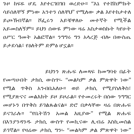
ጉዞ ከፍዬ ሆዴ እየተርገበገበ ወረድሁ፡፡ “እኔ የተሸከምኩት
ሳይሰለቸኝ ምነው አንተን ሰለቸህ” የሚለው ቃል እየተከታተለ
ይጮኽብኛል፡፡ ሾፌሩን አይቼዋለሁ መተኛት የሚችል
አይመስለኝም፡፡ ይህን ሰውዬ ምነው ዛሬ አስታወስኩት ካየሁት
ዐሥር ዓመት አልፎኛል፡፡ ንግግሩ ግን አላረጅ ብሎ በውስጤ
ይታደሳል፣ የዕለትም ድምፅ ሆኗል፡፡
ይህንን ጽሑፍ ለመጻፍ ከመግባቴ በፊት
የመጣሁበት ታክሲ ውስጥ፡- “መልካም ቃል ምጽዋት ነው”
የሚል ጥቅስ አንብቤአለሁ፡፡ ወይ ታክሲ የሚያስለቅስ፣
የሚያጽናና መልእክት ይዞ ይዞራል፡፡ የተመረሩት በሰው ንግግር
መሆኑን በጥቅስ ይገልጹልናል፡፡ ድሮ በቃላቸው ዛሬ በጽሑፍ
ይናገራሉ፡፡ “የቤትሽን አመል እዚያው” የሚል ጽሑፍ
በእንያንዳንዱ ታክሲ ውስጥ የመኪናው ሊብሬ እስኪመስል
ይገኛል፡፡ የዛሬው ታክሲ ግን፡- “መልካም ቃል ምጽዋት ነው”