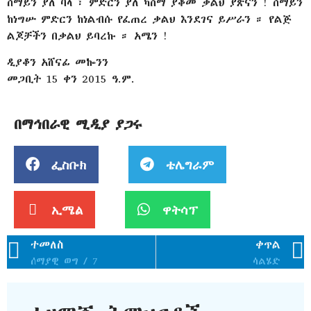
ሰማይን ያለ ባላ ፣ ምድርን ያለ ካስማ ያቆመ ቃልህ ያጽናን ! ሰማይን
ከነግሡ ምድርን ከነልብሱ የፈጠረ ቃልህ እንደገና ይሥራን ። የልጅ
ልጆቻችን በቃልህ ይባረኩ ። አሜን !
ዲያቆን አሸናፊ መኰንን
መጋቢት 15 ቀን 2015 ዓ.ም.
በማኅበራዊ ሚዲያ ያጋሩ
ፌስቡክ
ቴሌግራም
ኢሜል
ዋትሳፕ
ተመለስ
ቀጥል
ሰማያዊ ወግ / 7
ሳልሄድ