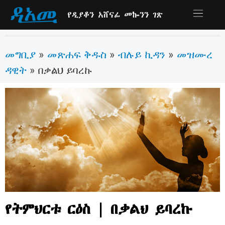
የዲያቆን አሸናፊ መኰንን ገጽ
መግቢያ
መጽሐፍ ቅዱስ
ብሉይ ኪዳን
መዝሙረ
»
»
»
ዳዊት
»
በቃልህ ይባረኩ
የትምህርቱ ርዕስ | በቃልህ ይባረኩ