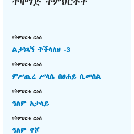
ተዛማጅ ትምህርቶች
የትምህርቱ ርዕስ
ልታነጻኝ ትችላለህ -3
የትምህርቱ ርዕስ
ምሥጢረ ሥላሴ በፀሐይ ሲመሰል
የትምህርቱ ርዕስ
ዓለም አታላይ
የትምህርቱ ርዕስ
ዓለም ዋሾ