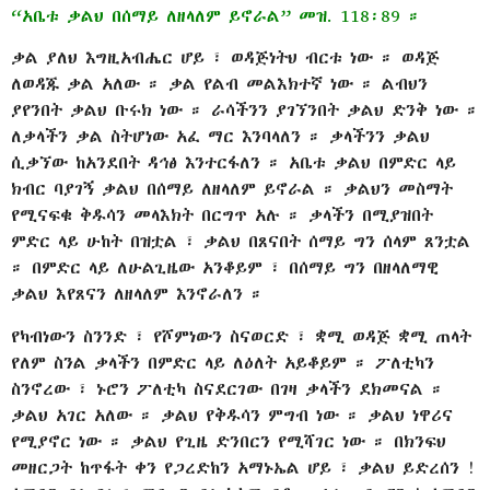
“አቤቱ ቃልህ በሰማይ ለዘላለም ይኖራል” መዝ. 118፡89 ።
ቃል ያለህ እግዚአብሔር ሆይ ፣ ወዳጅነትህ ብርቱ ነው ። ወዳጅ
ለወዳጁ ቃል አለው ። ቃል የልብ መልእክተኛ ነው ። ልብህን
ያየንበት ቃልህ ቡሩክ ነው ። ራሳችንን ያገኘንበት ቃልህ ድንቅ ነው ።
ለቃላችን ቃል ስትሆነው አፈ ማር እንባላለን ። ቃላችንን ቃልህ
ሲቃኘው ከአንደበት ዳኅፅ እንተርፋለን ። አቤቱ ቃልህ በምድር ላይ
ክብር ባያገኝ ቃልህ በሰማይ ለዘላለም ይኖራል ። ቃልህን መስማት
የሚናፍቁ ቅዱሳን መላእክት በርግጥ አሉ ። ቃላችን በሚያዝበት
ምድር ላይ ሁከት በዝቷል ፣ ቃልህ በጸናበት ሰማይ ግን ሰላም ጸንቷል
። በምድር ላይ ለሁልጊዜው አንቆይም ፣ በሰማይ ግን በዘላለማዊ
ቃልህ እየጸናን ለዘላለም እንኖራለን ።
የካብነውን ስንንድ ፣ የሾምነውን ስናወርድ ፣ ቋሚ ወዳጅ ቋሚ ጠላት
የለም ስንል ቃላችን በምድር ላይ ለዕለት አይቆይም ። ፖለቲካን
ስንኖረው ፣ ኑሮን ፖለቲካ ስናደርገው በገዛ ቃላችን ደክመናል ።
ቃልህ አገር አለው ። ቃልህ የቅዱሳን ምግብ ነው ። ቃልህ ነዋሪና
የሚያኖር ነው ። ቃልህ የጊዜ ድንበርን የሚሻገር ነው ። በክንፍህ
መዘርጋት ከጥፋት ቀን የጋረድከን አማኑኤል ሆይ ፣ ቃልህ ይድረሰን !