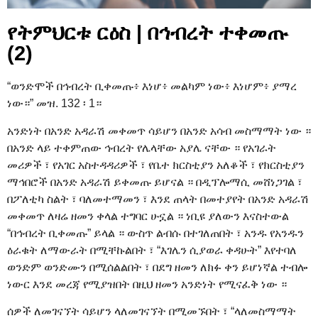
የትምህርቱ ርዕስ | በኅብረት ተቀመጡ
(2)
“ወንድሞች በኅብረት ቢቀመጡ፥ እነሆ፥ መልካም ነው፥ እነሆም፥ ያማረ
ነው።” መዝ. 132 ፡ 1።
አንድነት በአንድ አዳራሽ መቀመጥ ሳይሆን በአንድ አሳብ መስማማት ነው ።
በአንድ ላይ ተቀምጠው ኅብረት የሌላቸው አያሌ ናቸው ። የአገራት
መሪዎች ፣ የአገር አስተዳዳሪዎች ፣ የቤተ ክርስቲያን አለቆች ፣ የክርስቲያን
ማኅበሮች በአንድ አዳራሽ ይቀመጡ ይሆናል ። በዲፕሎማሲ መሸነጋገል ፣
በፖለቲካ ስልት ፣ ባለመተማመን ፣ እንደ ጠላት በመተያየት በአንድ አዳራሽ
መቀመጥ ለዛሬ ዘመን ቀላል ተግባር ሁኗል ። ነቢዩ ያለውን እናስተውል
“በኅብረት ቢቀመጡ” ይላል ። ውስጥ ልብሱ በተገለጠበት ፣ አንዱ የአንዱን
ዕራቁት ለማውራት በሚቸኩልበት ፣ “እገሌን ሲያወራ ቀዳሁት” እየተባለ
ወንድም ወንድሙን በሚሰልልበት ፣ በደግ ዘመን ለክፉ ቀን ይሆነኛል ተብሎ
ነውር እንደ መረጃ የሚያዝበት በዚህ ዘመን አንድነት የሚናፈቅ ነው ።
ሰዎች ለመገናኘት ሳይሆን ላለመገናኘት በሚመኙበት ፣ “ላለመስማማት