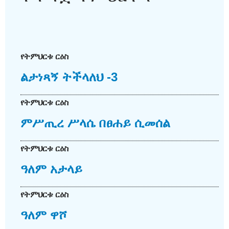
የትምህርቱ ርዕስ
ልታነጻኝ ትችላለህ -3
የትምህርቱ ርዕስ
ምሥጢረ ሥላሴ በፀሐይ ሲመሰል
የትምህርቱ ርዕስ
ዓለም አታላይ
የትምህርቱ ርዕስ
ዓለም ዋሾ