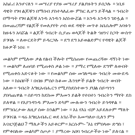
አስፈሪ እንሆናለን ። መሣሪያ የያዙ መሣሪያ ያልያዙትን ይሰጋሉ ። ነቢዩ
ዳዊት የገዛ ልጆቹን በማሰብ ያስተላለፈው ምክር ሊሆን ይችላል ። ኅብረት
በማጣት የገዛ ልጆቹ አንዱ አንዱን አስነውሯል ። አንዱ አንዱን ገድሏል ።
በመጨረሻም የልጆች የመለያየት ጦስ ወደ ዳዊት መጥቶ አቤሴሎም አባቱን
ከዙፋን አባሯል ። ልጆች ኅብረት ሲያጡ ወላጆች ትልቅ ኀዘንና ስጋት ውስጥ
ይገባሉ ። ለውርደትም ይዳረጋሉ ። ደግ ደግ አይወልድምና የዳዊት ልጆች
ክፉዎች ነበሩ ።
መልካም የሚለው ቃል የልብ ችሎት የሚሰጠው የመጨረሻው ዳኝነት ነው
። መልካም ለጠባይ የሚጠቀስ ቃል ነው ። ያማረ የሚለው ደግሞ ለውበት
የሚጠቀስ አድናቆት ነው ። የመልካም ሰው መገለጫው ኅብረት መውደዱ
ነው ። ከአበቦች ፣ በብዙ ምሰሶ ከቆሙ ሕንፃዎች ይልቅ ኅብረት ውበት
አለው። ኅብረት እግዚአብሔርን የሚያስደስተውን ያህል ሰይጣንን
ያበሳጨዋል ። ሰይጣን ከደከመ ምእመን ይልቅ የተበተነ ኅብረትን ማየት ደስ
ይለዋል ። የእያንዳንዱ ምእመን ድካም ሙሉውን ኅብረት ይጎዳዋል ።
የምንበረታው ለዚያ ሰው ስንልም ነው ። እኔ የእኔ ብቻ አይደለሁም ማለት
ይገባናል ። ዛሬ እግዚአብሔር ወደ አገራችሁ እመጣለሁ ቢለን ምን
እናዘጋጅልህ ? ማለታችን አይቀርም። እርሱም፡- “እኔ የምበላው ድግስ ፣
የምቀበለው መልካም ስጦታ ፣ ያማረው አበባ ኅብረታችሁ ነው” ይለናል ።