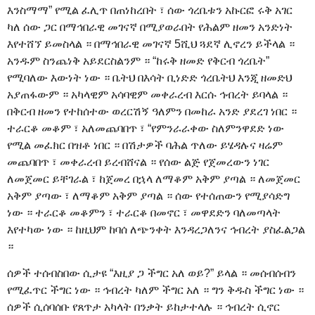
እንስማማ” የሚል ፈሊጥ በጠነከረበት ፣ ሰው ጎረቤቱን አኩርፎ ሩቅ አገር
ካለ ሰው ጋር በማኅበራዊ መገናኛ በሚያወራበት የሕልም ዘመን አንድነት
እየተሸኘ ይመስላል ። በማኅበራዊ መገናኛ 5ሺህ ጓደኛ ሊኖረን ይችላል ።
አንዱም ስንጨነቅ አይደርስልንም ። “ከሩቅ ዘመድ የቅርብ ጎረቤት”
የሚባለው እውነት ነው ። ቤትህ በእሳት ቢነድድ ጎረቤትህ እንጂ ዘመድህ
አያጠፋውም ። አካላዊም አሳባዊም መቀራረብ እርሱ ኅብረት ይባላል ።
በቅርብ ዘመን የተከሰተው ወረርሽኝ ዓለምን በመከራ አንድ ያደረገ ነበር ።
ተራርቆ መቆም ፣ አለመጨባበጥ ፣ “የምንራራቀው ስለምንዋደድ ነው
የሚል መፈክር በዝቶ ነበር ። በሽታዎች ባሕል ጥለው ይሄዳሉና ዛሬም
መጨባበጥ ፣ መቀራረብ ይረብሸናል ። የሰው ልጅ የጀመረውን ነገር
ለመጀመር ይቸገራል ፣ ከጀመረ በኋላ ለማቆም አቅም ያጣል ። ለመጀመር
አቅም ያጣው ፣ ለማቆም አቅም ያጣል ። ሰው የተሰጠውን የሚያሳድግ
ነው ። ተራርቆ መቆምን ፣ ተራርቆ በመኖር ፣ መዋደድን ባለመጣላት
እየተካው ነው ። ከዚህም ከባሰ ለጭንቀት እንዳረጋለንና ኅብረት ያስፈልጋል
።
ሰዎች ተሰብስበው ሲታዩ “እዚያ ጋ ችግር አለ ወይ?” ይላል ። መሰብሰብን
የሚፈጥር ችግር ነው ። ኅብረት ካለም ችግር አለ ። ግን ቅዱስ ችግር ነው ።
ሰዎች ሲሰባሰቡ የጸጥታ አካላት በንቃት ይከታተላሉ ። ኅብረት ሲኖር