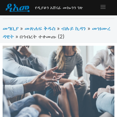
የዲያቆን አሸናፊ መኰንን ገጽ
መግቢያ
መጽሐፍ ቅዱስ
ብሉይ ኪዳን
መዝሙረ
»
»
»
ዳዊት
»
በኅብረት ተቀመጡ (2)