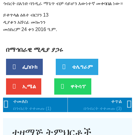
ኅብረት በአንድ ባንዲራ ማጌጥ ብቻ ሳይሆን እውነተኛ መቀባበል ነው።
ይቀጥላል ዕለተ ብርሃን 13
ዲያቆን አሸናፊ መኰንን
መስከረም 24 ቀን 2016 ዓ.ም.
በማኅበራዊ ሚዲያ ያጋሩ
ፌስቡክ
ቴሌግራም
ኢሜል
ዋትሳፕ
ተመለስ
ቀጥል
በኅብረት ተቀመጡ (1)
በኅብረት ተቀመጡ (3)
ተዛማጅ ትምህርቶች