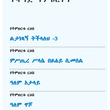
የትምህርቱ ርዕስ
ልታነጻኝ ትችላለህ -3
የትምህርቱ ርዕስ
ምሥጢረ ሥላሴ በፀሐይ ሲመሰል
የትምህርቱ ርዕስ
ዓለም አታላይ
የትምህርቱ ርዕስ
ዓለም ዋሾ