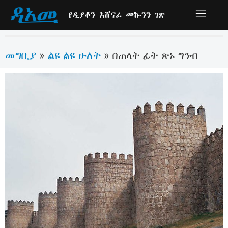
የዲያቆን አሸናፊ መኰንን ገጽ
መግቢያ
ልዩ ልዩ ሁለት
»
»
በጠላት ፊት ጽኑ ግንብ