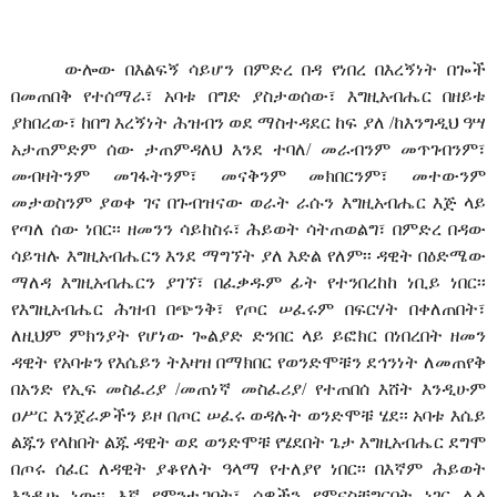
ውሎው በእልፍኝ ሳይሆን በምድረ በዳ የነበረ በእረኝነት በጐች
በመጠበቅ የተሰማራ፣ አባቱ በግድ ያስታወሰው፣ እግዚአብሔር በዘይቱ
ያከበረው፣ ከበግ እረኝነት ሕዝብን ወደ ማስተዳደር ከፍ ያለ /ከእንግዲህ ዓሣ
አታጠምድም ሰው ታጠምዳለህ እንደ ተባለ/ መራብንም መጥገብንም፣
መብዛትንም መገፋትንም፣ መናቅንም መክበርንም፣ መተውንም
መታወስንም ያወቀ ገና በጉብዝናው ወራት ራሱን እግዚአብሔር እጅ ላይ
የጣለ ሰው ነበር፡፡ ዘመንን ሳይከስሩ፣ ሕይወት ሳትጠወልግ፣ በምድረ በዳው
ሳይዝሉ እግዚአብሔርን እንደ ማግኘት ያለ እድል የለም፡፡ ዳዊት በዕድሜው
ማለዳ እግዚአብሔርን ያገኘ፣ በፈቃዱም ፊት የተንበረከከ ነቢይ ነበር፡፡
የእግዚአብሔር ሕዝብ በጭንቅ፣ የጦር ሠፈሩም በፍርሃት በቀለጠበት፣
ለዚህም ምክንያት የሆነው ጐልያድ ድንበር ላይ ይፎክር በነበረበት ዘመን
ዳዊት የአባቱን የእሴይን ትእዛዝ በማክበር የወንድሞቹን ደኅንነት ለመጠየቅ
በአንድ የኢፍ መስፈሪያ /መጠነኛ መስፈሪያ/ የተጠበሰ እሸት እንዲሁም
ዐሥር እንጀራዎችን ይዞ በጦር ሠፈሩ ወዳሉት ወንድሞቹ ሄደ፡፡ አባቱ እሴይ
ልጁን የላከበት ልጁ ዳዊት ወደ ወንድሞቹ የሄደበት ጌታ እግዚአብሔር ደግሞ
በጦሩ ሰፈር ለዳዊት ያቆየለት ዓላማ የተለያየ ነበር፡፡ በእኛም ሕይወት
እንዲሁ ነው፡፡ እኛ የምንተጋበት፣ ሰዎችን የምናስቸግርበት ነገር ሌላ