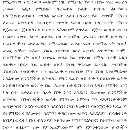
የሚያሳዝን ነገር ነው፡፡ መልካም ነገር የሚነዝራቸው፣ በበጐ ነገር መደረግ
ታመው አልጋ የሚይዙ፣ ከተፋቀሩ ይልቅ ተናከሱ ልባቸውን
ስለሚያስደልቀው፣ ተንኮል ዕረፍት አልባ ስላደረጋቸው ወገኖች ማሰብ
ለአንድ እውነተኛ ክርስቲያን ጭንቅ ነው፡፡ ሳኦል ስለ ዳዊት ማሰብ
የጀመረው ጀብደኝነቱ ሲነገር፣ ለሕዝቡም ለዋለው የጀግና ውለታ ሙገሳ
ሲመጣ ነው፡፡ እስቲ ጠይቁ፡- ስለ ጥጋባችሁ ያናፈሱ ሰዎች ሆዳችሁን
?
ሲቆርጣችሁ፣ ጨጓራችሁ የሚፈጨው አጥቶ አደን ሲሰማራ የት ነበሩ
ጠጪ ናቸው ብለው ያወሩ ብርጭቆ ውሃ አቀባይ አጥታችሁ ጥም
?
ሲሰማችሁ የት ነበሩ
በጥፍሩ መሄድ ነው የቀረው የሚሉ ሰዎች አልጋ
?
ይዛችሁ በነበረ ጊዜ ወዴት ነበሩ
በብዙ ትገረሙ ይሆናል፡፡ ተርባችሁ
ያልደረሱ የጠገባችሁ ቀን ጨጓራችሁ በሰከንድ ምን ያህል እንደሚፈጭ
አስልተው ሊነግሯችሁ ይችላሉ፡፡ የሣር ፍራሽ ላይ ትተኙ በነበረበት ወቅት
ለአይዞህ የሰሰቱ ወገኖች የዕቃ ለውጥ ስታደርጉ አዲስ አዲስ የሚሸት ነገር
ካለ ቤት ሳታደርሱት ስሪቱ የየት አገር እንደሆነ ደውለው ሊነግሯችሁ
ይችላሉ፡፡ በጉብዝናችን ወራት ያገኘነው አምላክ ግን የሕፃንነታችንም
ወዳጅ ነበረ፡፡ እርሱ የወደደን ከለበስን፣ ነፍስ ካወቅን፣ ባልንጀሮችን ካፈራን፣
በትምህርትና በዕውቀት ካደግን፣ ትዳር ከመሠረትን አይደለም፡፡ በራቁትነት
(በባዶ) ወራት፣ የእኔ ብለን የምንቆጥረው ምንም ባልነበረን የሕፃንነት ወቅት
ነው፡፡ ለዚህም ነው የምንጨምረውም ሆነ የምንቀንሰው ታሪካችን