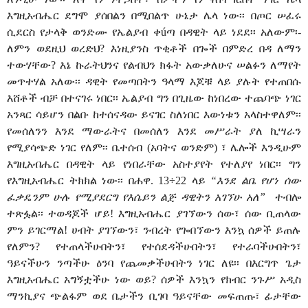
እግዚአብሔር ደግሞ ያሰበልን በሚበልጥ ሁኔታ ሌላ ነው፡፡ በጦር ሠፈሩ
ሲደርስ የታላቅ ወንድሙ የኤልያብ ቀ
ú
ጣ በዳዊት ላይ ነደደ፡፡ አለውም፡-
ለምን ወደዚህ ወረድህ? እነዚያንስ ጥቂቶች በጐች በምድረ በዳ ለማን
ተውሃቸው? እኔ ኩራትህንና የልብህን ክፋት አውቃለሁና ሠልፉን ለማየት
መጥተሃል አለው፡፡ ዳዊት የመጣበትን ዓላማ እጆቹ ላይ ያሉት የተጠበሱ
እሸቶች ብቻ በተናገሩ ነበር፡፡ ኤልያብ ግን በጊዜው ከነበረው ተጨባጭ ነገር
አንጻር ሳይሆን በልቡ ከተሰናዳው ይናገር ስለነበር እውነቱን አላስተዋለም፡፡
የመሰለንን እንደ ማውራትና በመሰለን እንደ መሥራት ያለ ኪሣራን
የሚያሳጭድ ነገር የለም፡፡ ቤተሰብ (አባትና ወንድም) ፣ ሌሎች እንዲሁም
እግዚአብሔር በዳዊት ላይ የነበራቸው አስተያየት የተለያየ ነበር፡፡ ግን
የእግዚአብሔር ትክክል ነው፡፡ በሐዋ. 13÷22 ላይ
“እንደ ልቤ የሆነ ሰው
ፈቃዴንም ሁሉ የሚያደርግ የእሴይን ልጅ ዳዊትን አገኘሁ አለ”
ተብሎ
ተጽፏል፡፡ ተወዳጆች ሆይ! እግዚአብሔር ያገኘውን ሰው፣ ሰው ቢጠላው
ምን ይገርማል! ሀብት ያገኘውን፣ ንብረት የጐበኘውን እንኳ ሰዎች ይጠሉ
የለምን? የተጠላችሁበትን፣ የተሰደዳችሁበትን፣ የተራባችሁበትን፣
ዓይናችሁን ንጣችሁ ዕንባ የጨመቃችሁበትን ነገር ለዩ፡፡ በእርግጥ ጌታ
እግዚአብሔር አግኝቷችሁ ነው ወይ? ሰዎች እንኳን የክብር ንጉሥ አዲስ
ማንኪያና ጭልፋም ወደ ቤታችን ቢገባ ዓይናቸው መፍጠጡ፣ ፊታቸው