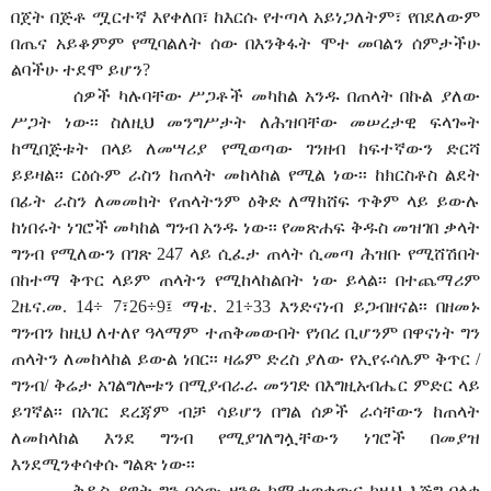
በጀት በጅቶ ሟርተኛ እየቀለበ፣ ከእርሱ የተጣላ አይነጋለትም፣ የበደለውም
በጤና አይቆምም የሚባልለት ሰው በእንቅፋት ሞተ መባልን ሰምታችሁ
ልባችሁ ተደሞ ይሆን?
ሰዎች ካሉባቸው ሥጋቶች መካከል አንዱ በጠላት በኩል ያለው
ሥጋት ነው፡፡ ስለዚህ መንግሥታት ለሕዝባቸው መሠረታዊ ፍላጐት
ከሚበጅቱት በላይ ለመሣሪያ የሚወጣው ገንዘብ ከፍተኛውን ድርሻ
ይይዛል፡፡ ርዕሱም ራስን ከጠላት መከላከል የሚል ነው፡፡ ከክርስቶስ ልደት
በፊት ራስን ለመመከት የጠላትንም ዕቅድ ለማክሸፍ ጥቅም ላይ ይውሉ
ከነበሩት ነገሮች መካከል ግንብ አንዱ ነው፡፡ የመጽሐፍ ቅዱስ መዝገበ ቃላት
ግንብ የሚለውን በገጽ 247 ላይ ሲፈታ ጠላት ሲመጣ ሕዝቡ የሚሸሽበት
በከተማ ቅጥር ላይም ጠላትን የሚከላከልበት ነው ይላል፡፡ በተጨማሪም
2ዜና.መ. 14÷ 7፣26÷9፤ ማቴ. 21÷33 እንድናነብ ይጋብዘናል፡፡ በዘመኑ
ግንብን ከዚህ ለተለየ ዓላማም ተጠቅመውበት የነበረ ቢሆንም በዋናነት ግን
ጠላትን ለመከላከል ይውል ነበር፡፡ ዛሬም ድረስ ያለው የኢየሩሳሌም ቅጥር /
ግንብ/ ቅሬታ አገልግሎቱን በሚያብራራ መንገድ በእግዚአብሔር ምድር ላይ
ይገኛል፡፡ በአገር ደረጃም ብቻ ሳይሆን በግል ሰዎች ራሳቸውን ከጠላት
ለመከላከል እንደ ግንብ የሚያገለግሏቸውን ነገሮች በመያዝ
እንደሚንቀሳቀሱ ግልጽ ነው፡፡
ቅዱስ ዳዊት ግን በሰው ዘንድ ከሚታወቀውና ከዚህ እጅግ በላቀ