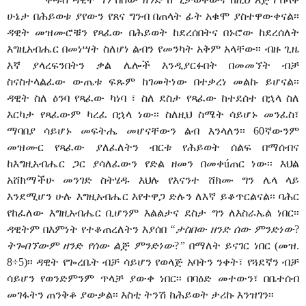
ሁኔታ በሕይወቱ ያየውን የጸና ግንብ በጠላት ፊት አቁሞ ያስተዋውቀናል፡፡
ዳዊት መዝሙሮቹን የጻፈው በሕይወት ከደረሰበትና በኑሮው ከደረሰለት
እግዚአብሔር በመነሣት ስለሆነ ልብን የመንካት አቅም አላቸው፡፡ ብዙ ጊዜ
እኛ ያላረፍንበትን ቃል ሌሎች እንዲያርፉበት በመመኘት ብቻ
ስናስተላልፈው ውጤቱ ፍጹም ከገመትነው በተቃረነ መልኩ ይሆናል፡፡
ዳዊት ስለ ዕንባ የጻፈው ካነባ ፣ ስለ ደስታ የጻፈው ከተደሰተ በኋላ ስለ
እርካታ የጻፈውም ካረፈ በኋላ ነው፡፡ ስለዚህ ስሜት ሳይሆኑ መንፈስ፣
ማባበያ ሳይሆኑ መፍትሔ መሆናቸውን ልብ እንላለን፡፡ 60ኛውንም
መዝሙር የጻፈው ያለፈለትን ብርቱ የሕይወት ሰልፍ በማሰብና
ከእግዚአብሔር ጋር ያሳለፈውን የድል ዘመን በመቀ
ú
ጠር ነው፡፡ እህል
አሸክማችሁ መንገድ ስትሄዱ እህሉ የእናንተ ሸክሙ ግን ሌላ ላይ
እንደሚሆን ሁሉ እግዚአብሔር እየተዋጋ ድሉን ለእኛ ይቆጥርልናል፡፡ ባሕር
የከፈለው እግዚአብሔር ቢሆንም እልልታና ደስታ ግን ለእስራኤል ነበር፡፡
ዳዊትም በእምነት የተቆጠረለትን እያሰበ
“ታስበው ዘንድ ሰው ምንድነው
?
ትጐበኘውም ዘንድ የሰው ልጅ ምንድነው
?
”
በማለት ይናገር ነበር (መዝ.
8÷5)፡፡ ዳዊት የጐረቤት ብቻ ሳይሆን የወላጅ አባትን ንቀት፣ የጓደኛን ብቻ
ሳይሆን የወንድምንም ጥላቻ ያውቀ ነበር፡፡ በባዕድ መተውን፣ በቤተሰብ
መገፋትን ጠንቅቆ ያውቃል፡፡ እስቲ ትንሽ ከሕይወት ታሪኩ እንዝገን፡፡