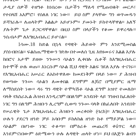
ታዲያ ሰዎች ተዘግቶ ከነበረው ቤታችን ማለዳ የሚጠብቁት መርዶ፣
የተበላሸ አእምሮ፣ የሰለለ ነገር ነው፡፡
ይህ ስም ያላቸው ግን ወጥመዱን
ይሻገራሉ፡፡ ለጠላትም እልልታ አይሆኑም፡፡ ያመኑት ይከተላቸዋል፡፡ አለኝ
ያሉትም ጌታ ይጋርዳቸዋል፡፡ በዚህ ስም በላያችን የቆሙ ይዋረዳሉ፡፡
ንሴብሖም ለእግዚአብሔር ይሆናል፡፡
1ሳሙ.18 ከድል በኋላ የዳዊት ሕይወት ምን እንደሚመስል
ያስነብበናል፡፡ ፍልስጤማዊውን ገድሎ በተመለሰ ጊዜ እየዘመሩና እልል እያሉ
ከበሮና አታሞ ይዘው ንጉሡን ሳኦልን ሊቀበሉ ሴቶች ከእግዚአብሔር
ከተሞች ሁሉ ወጡ፡፡ እነርሱም ሳኦል ሺህ ዳዊት እልፍ ገደለ እያሉ ተናገሩ፡፡
የእግዚአብሔር አሠራር ለአስተዋለው ከመደነቅም በላይ ነው፡፡ ያ ሕዝብ
የወጣው ንጉሡ ሳኦልን ለመቀበል ደግሞም ለጆሮ በሚያምር ዜማ
ለማስደሰት ነው፡፡ ዳሩ ግን ዳዊት ተሞካሽቶ ሳኦል ደግሞ አዝኖ ተመለሰ፡፡
ባላቅ የእስራኤል ሕዝብ እንዲረገም በበለዓም አንደበት ላይ ገንዘብ ከፈለበት
ነገር ግን በለዓም ሕዝቡን ሊረግም ሲወጣ ንጉሡ ባላቅ በከፈለበት አንደበት
የሠራዊት ጌታ እግዚአብሔር ሕዝቡን መረቀበት (ባረከ)፡፡ እግዚአብሔር
ሁሉን ያደርግ ዘንድ ቻይ አሳቡም ይከለከል ዘንድ ከቶ የማይቻል ነው፡፡
ሳኦልም በሆነው ነገር ተቆጣ፡፡ በምዕራፉ መጨረሻ ቀ
ú
ጥር ላይ
እንደምናነበውም ዕድሜውን ሁሉ ለዳዊት ጠላት ሆነ፡፡ ይህ በእጅጉ ልብን