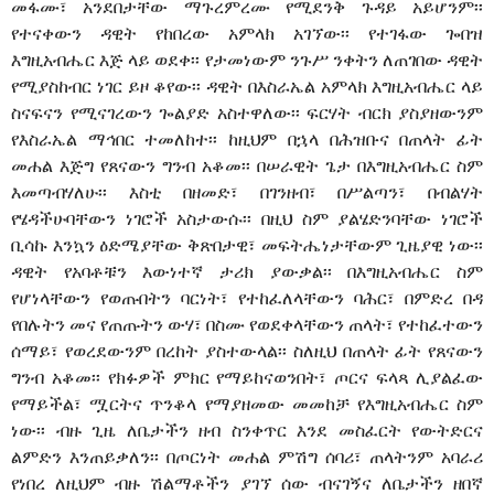
መፋሙ፣ አንደበታቸው ማጉረምረሙ የሚደንቅ ጉዳይ አይሆንም፡፡
የተናቀውን ዳዊት የከበረው አምላክ አገኘው፡፡ የተገፋው ጐበዝ
እግዚአብሔር እጅ ላይ ወደቀ፡፡ የታመነውም ንጉሥ ንቀትን ለጠገበው ዳዊት
የሚያስከብር ነገር ይዞ ቆየው፡፡ ዳዊት በእስራኤል አምላክ እግዚአብሔር ላይ
ስናፍናን የሚናገረውን ጐልያድ አስተዋለው፡፡ ፍርሃት ብርክ ያስያዘውንም
የእስራኤል ማኅበር ተመለከተ፡፡ ከዚህም በኋላ በሕዝቡና በጠላት ፊት
መሐል እጅግ የጸናውን ግንብ አቆመ፡፡ በሠራዊት ጌታ በእግዚአብሔር ስም
እመጣብሃለሁ፡፡ እስቲ በዘመድ፣ በገንዘብ፣ በሥልጣን፣ በብልሃት
የሄዳችሁባቸውን ነገሮች አስታውሱ፡፡ በዚህ ስም ያልሄድንባቸው ነገሮች
ቢሳኩ እንኳን ዕድሜያቸው ቅጽበታዊ፣ መፍትሔነታቸውም ጊዜያዊ ነው፡፡
ዳዊት የአባቶቹን እውነተኛ ታሪክ ያውቃል፡፡ በእግዚአብሔር ስም
የሆነላቸውን የወጡበትን ባርነት፣ የተከፈለላቸውን ባሕር፣ በምድረ በዳ
የበሉትን መና የጠጡትን ውሃ፣ በስሙ የወደቀላቸውን ጠላት፣ የተከፈተውን
ሰማይ፣ የወረደውንም በረከት ያስተውላል፡፡ ስለዚህ በጠላት ፊት የጸናውን
ግንብ አቆመ፡፡ የክፉዎች ምክር የማይከናወንበት፣ ጦርና ፍላጻ ሊያልፈው
የማይችል፣ ሟርትና ጥንቆላ የማያዘመው መመከቻ የእግዚአብሔር ስም
ነው፡፡ ብዙ ጊዜ ለቤታችን ዘብ ስንቀጥር እንደ መስፈርት የውትድርና
ልምድን እንጠይቃለን፡፡ በጦርነት መሐል ምሽግ ሰባሪ፣ ጠላትንም አባራሪ
የነበረ ለዚህም ብዙ ሽልማቶችን ያገኘ ሰው ብናገኝና ለቤታችን ዘበኛ