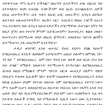
ብንቀጥረው ምን ሊሆን ይችላል? በእርግጥ ስጋታችንን ሁሉ በእርሱ ላይ
እንጥላለን፡፡ ይህን የመሰሉ ጉዳዮችንም ወደ እርሱ እናሳልፋለን፡፡ ሰዎች
በጊዜ መተኛታችን፣ ቤት ጥለን ከአገር አገር መዞራችን፣ እንኳን ለኮሽታ
ለፍንዳታ አለመደንገጣችን፣ ወርቅና ብር፣ ንብረትና የከበሩ ነገሮች አኑረን
ጥሬ እንዳሰጣ ሰው እንኳን አለመንቃታችን ይገርማቸው ይሆናል፡፡ እኛን ግን
ከዚያ ጀግና ዘብ የተነሣ ምንም አይገርመንም፡፡ ከመዝጊያና ቁልፉ በላይ፣
ከመጥሪያና ከካሜራው በላይ በእርሱ ጀግንነት፣ አላስደፍር ባይነት ልባችን
ይተማመንና ያለ መስጋትም እንተኛለን፡፡
ታዲያ ወገኖቼ! አንድ ወታደር የነበረ ይህንን ያህል ካስተኛ
እግዚአብሔር እንዴት ለዘላለም አያሳርፍም፡፡ ጠቢቡ ሰሎሞን በምሳሌ 18÷
10 ላይ
“ የእግዚአብሔር
ስም የጸና ግንብ ነው ጻድቅ ወደ እርሱ ሮጦ ከፍ
ከፍ ይላል”
በማለት ከእውነት የተማረውን ይነግረናል፡፡ ለእግዚአብሔር
ሕዝብ ከዚህ የሚበልጥ ምንም ዓይነት ብርቱ መጠጊያ የለም፡፡ ዳዊት
የእሴይን ትእዛዝ ሊፈጽም ሄደ፡፡ ቀድሞ የጠበቀውን የእግዚአብሔርን አሳብ
በድል ፈጸመ፡፡ ይህም የሆነው ከጸናው ስም ከእግዚአብሔር የተነሣ ነው፡፡
ምን ጊዜም ቢሆን ወደዚህ የሮጡ ከፍታው የእነርሱ ነው፡፡ የእኛን አንድ ኮቴ
ጠላት ጆሮ ላይ ሺህ የሚያደርገውም ይህ ስም ነው፡፡ አብዛኛውን ጊዜ ቀን
የታቀዱ ክፋቶች ተግባር ላይ የሚውሉት ሌሊት ነው፡፡ ሰው ሲያንቀላፋ፣
አካባቢው ጭር ሲል፣ ብርሃኑ ዓይን ያዝ ሲያደርግ የታሰበው ይተገበራል፡፡