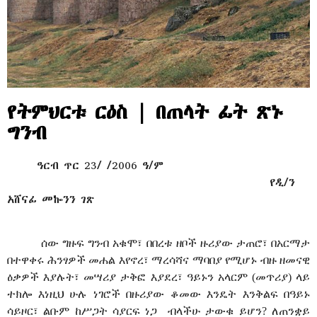
የትምህርቱ ርዕስ | በጠላት ፊት ጽኑ
ግንብ
ዓርብ ጥር 23/ /2006 ዓ/ም
የዲ/ን
አሸናፊ መኰንን ገጽ
ሰው
ግዙፍ
ግንብ አቁሞ፣ በበረቱ ዘቦች ዙሪያው ታጠሮ፣ በአርማታ
በተዋቀሩ ሕንፃዎች መሐል እየኖረ፣ ማረሳሻና ማባበያ የሚሆኑ ብዙ ዘመናዊ
ዕቃዎች እያሉት፣ መሣሪያ ታቅፎ እያደረ፣ ዓይኑን አላርም (መጥሪያ) ላይ
ተክሎ እነዚህ ሁሉ ነገሮች በዙሪያው ቆመው እንዴት እንቅልፍ በዓይኑ
ሳይዞር፣ ልቡም ከሥጋት ሳያርፍ ነጋ
ብላችሁ ታውቁ ይሆን? ለጠንቋይ