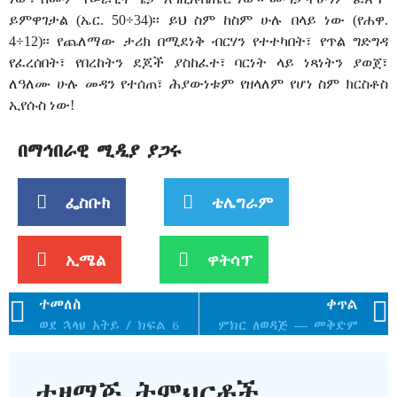
ይምዋገታል (ኤር. 50÷34)፡፡ ይህ ስም ከስም ሁሉ በላይ ነው (የሐዋ.
4÷12)፡፡ የጨለማው ታሪክ በሚደነቅ ብርሃን የተተካበት፣ የጥል ግድግዳ
የፈረሰበት፣ የበረከትን ደጆች ያስከፈተ፣ ባርነት ላይ ነጻነትን ያወጀ፣
ለዓለሙ ሁሉ መዳን የተሰጠ፣ ሕያውነቱም የዘላለም የሆነ ስም ክርስቶስ
ኢየሱስ ነው!
በማኅበራዊ ሚዲያ ያጋሩ
ፌስቡክ
ቴሌግራም
ኢሜል
ዋትሳፕ
ተመለስ
ቀጥል
ወደ ኋላህ አትይ / ክፍል 6
ምክር ለወዳጅ — መቅድም
ተዛማጅ ትምህርቶች