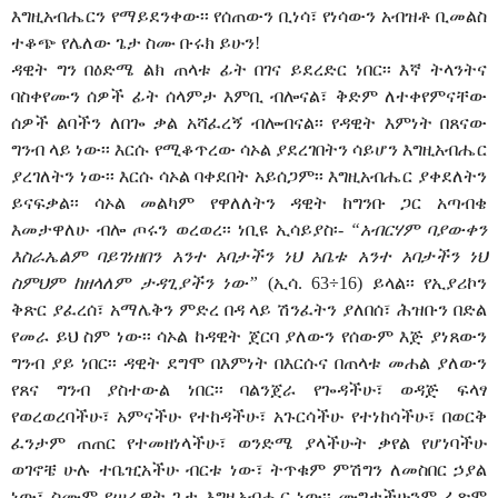
እግዚአብሔርን የማይደንቀው፡፡ የሰጠውን ቢነሳ፣ የነሳውን አብዝቶ ቢመልስ
ተቆጭ የሌለው ጌታ ስሙ ቡሩክ ይሁን!
ዳዊት ግን በዕድሜ ልክ ጠላቱ ፊት በገና ይደረድር ነበር፡፡ እኛ ትላንትና
ባስቀየሙን ሰዎች ፊት ሰላምታ እምቢ ብሎናል፣ ቅድም ለተቀየምናቸው
ሰዎች ልባችን ለበጐ ቃል አሻፈረኝ ብሎብናል፡፡ የዳዊት እምነት በጸናው
ግንብ ላይ ነው፡፡ እርሱ የሚቆጥረው ሳኦል ያደረገበትን ሳይሆን እግዚአብሔር
ያረገለትን ነው፡፡ እርሱ ሳኦል ባቀደበት አይሰጋም፡፡ እግዚአብሔር ያቀደለትን
ይናፍቃል፡፡ ሳኦል መልካም የዋለለትን ዳዊት ከግንቡ ጋር አጣብቄ
እመታዋለሁ ብሎ ጦሩን ወረወረ፡፡ ነቢዩ ኢሳይያስ፡-
“አብርሃም ባያውቀን
እስራኤልም ባይገነዘበን አንተ አባታችን ነህ አቤቱ አንተ አባታችን ነህ
ስምህም ከዘላለም ታዳጊያችን ነው”
(ኢሳ. 63÷16) ይላል፡፡ የኢያሪኮን
ቅጽር ያፈረሰ፣ አማሌቅን ምድረ በዳ ላይ ሽንፈትን ያለበሰ፣ ሕዝቡን በድል
የመራ ይህ ስም ነው፡፡ ሳኦል ከዳዊት ጀርባ ያለውን የሰውም እጅ ያነጸውን
ግንብ ያይ ነበር፡፡ ዳዊት ደግሞ በእምነት በእርሱና በጠላቱ መሐል ያለውን
የጸና ግንብ ያስተውል ነበር፡፡ ባልንጀራ የጐዳችሁ፣ ወዳጅ ፍላፃ
የወረወረባችሁ፣ አምናችሁ የተከዳችሁ፣ አጉርሳችሁ የተነከሳችሁ፣ በወርቅ
ፈንታም ጠጠር የተመዘነላችሁ፣ ወንድሜ ያላችሁት ቃየል የሆነባችሁ
ወገኖቼ ሁሉ ተቤዢአችሁ ብርቱ ነው፣ ትጥቁም ምሽግን ለመስበር ኃያል
ነው፣ ስሙም
የሠራዊት ጌታ እግዚአብሔር ነው፡፡ ሙግታችሁንም ፈጽሞ