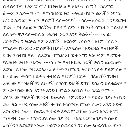
ሲቀልላቸው አእምሮ ሥራ በዝቶበታል ። የባዶነት ስሜት የአእምሮ
ሕመምን እያመጣ ነው ። ማኅበራዊ ኑሮ መፍረሱ የሰው ልጆችን ዕድሜ
አጭር እያደረገው ነው ። ሰዎች ላለመነካካት ፣ ላለመቀራረብ የሚያደርጉት
ጥረት ፣ የተፈጠረው ግለኝነት ከፍተኛ የሆነ የብቸኝነት ስሜትን ወልዷል ።
ለሌላው ዋጋ ላለመክፈል የሒሳብ ኑሮን እንደ ትልቅነት መቍጠር
ደስተኛነትን አርቋል ። ምን አገባኝ ፣ እርሱም የራሱን ፣ እኔም የራሴን
የሚለው የድንበር ኑሮ ሰዎች በባዶነት እንዲሰቃዩ አድርጓል ። ብዙዎች
ሀብትን ሰብስበዋል ፣ ለእርካታ የሚሆን በጎነትን ግን አልሠሩም ። ደግነት
የሌለበት ሀብት የባዶነት መነሻ ነው ። ብዙ ቢሊየነሮች ሁሉን ጨብጠው
እርካታ ሲያጡ ወደ እርዳታ ፊታቸውን በማዞር እፎይ ማለት ይጀምራሉ ።
በመስጠት ውስጥ ደስታ ተቀብሯል ። ድሆች ደስታ ፣ ባለጠጎች ገንዘብ
አላቸው ። ገንዘባችንን ለድሆች ስንሰጥ ድሆች ደግሞ ደስታን ይለቁልናል ።
ምነው የሰው ሁሉ አንገት አንድ በሆነልኝ እስኪሉ የመግደል ጥማት
ያለባቸው ገዥዎች በባዶነት ይመታሉ ። ምድርን ባዶ ካደረጉ ባዶነት በግድ
ይመጣል ። ዛሬ የሰው ልጆች ቍጥር አሳስቦናል የሚሉ ሰውን እንደ ጉድፍ
እየጠረጉት ነው ። የወደፊት ትልቅ እቅድም ይኸው ሰውን እንደ ቆሻሻ
ማጽዳት ነው ። ምድር ያለ ሰው ባዶ ናት ። ስለዚህም ለባዶነት ስቃይ
ራሳችንን እያዘጋጀን ነው ። ብርሃን ሲበራልን ግን ሰው አስፈላጊ መሆኑን