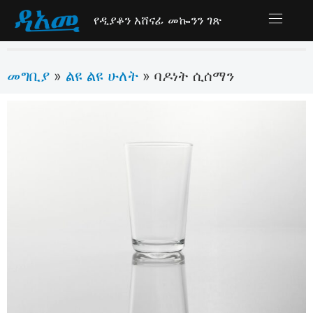
የዲያቆን አሸናፊ መኰንን ገጽ
መግቢያ
ልዩ ልዩ ሁለት
»
»
ባዶነት ሲሰማን