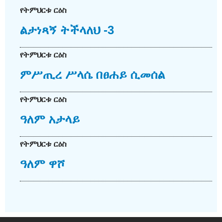
የትምህርቱ ርዕስ
ልታነጻኝ ትችላለህ -3
የትምህርቱ ርዕስ
ምሥጢረ ሥላሴ በፀሐይ ሲመሰል
የትምህርቱ ርዕስ
ዓለም አታላይ
የትምህርቱ ርዕስ
ዓለም ዋሾ