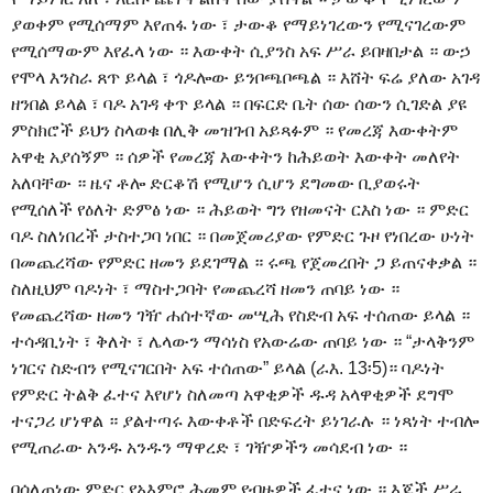
ያወቀም የሚሰማም እየጠፋ ነው ፣ ታውቆ የማይነገረውን የሚናገረውም
የሚሰማውም እየፈላ ነው ። እውቀት ሲያንስ አፍ ሥራ ይበዛበታል ። ውኃ
የሞላ እንስራ ጸጥ ይላል ፣ ጎዶሎው ይንቦጫቦጫል ። እሸት ፍሬ ያለው አገዳ
ዘንበል ይላል ፣ ባዶ አገዳ ቀጥ ይላል ። በፍርድ ቤት ሰው ሰውን ሲገድል ያዩ
ምስክሮች ይህን ስላወቁ በሊቅ መዝገብ አይጻፉም ። የመረጃ እውቀትም
አዋቂ አያሰኝም ። ሰዎች የመረጃ እውቀትን ከሕይወት እውቀት መለየት
አለባቸው ። ዜና ቶሎ ድርቆሽ የሚሆን ሲሆን ደግመው ቢያወሩት
የሚሰለች የዕለት ድምፅ ነው ። ሕይወት ግን የዘመናት ርእስ ነው ። ምድር
ባዶ ስለነበረች ታስተጋባ ነበር ። በመጀመሪያው የምድር ጉዞ የነበረው ሁነት
በመጨረሻው የምድር ዘመን ይደገማል ። ሩጫ የጀመረበት ጋ ይጠናቀቃል ።
ስለዚህም ባዶነት ፣ ማስተጋባት የመጨረሻ ዘመን ጠባይ ነው ።
የመጨረሻው ዘመን ገዥ ሐሰተኛው መሢሕ የስድብ አፍ ተሰጠው ይላል ።
ተሳዳቢነት ፣ ቅለት ፣ ሌላውን ማሳነስ የአውሬው ጠባይ ነው ። “ታላቅንም
ነገርና ስድብን የሚናገርበት አፍ ተሰጠው” ይላል (ራእ. 13፡5)። ባዶነት
የምድር ትልቅ ፈተና እየሆነ ስለመጣ አዋቂዎች ዱዳ አላዋቂዎች ደግሞ
ተናጋሪ ሆነዋል ። ያልተጣሩ እውቀቶች በድፍረት ይነገራሉ ። ነጻነት ተብሎ
የሚጠራው አንዱ አንዱን ማዋረድ ፣ ገዥዎችን መሳደብ ነው ።
በሰለጠነው ምድር የአእምሮ ሕመም የብዙዎች ፈተና ነው ። እጆች ሥራ