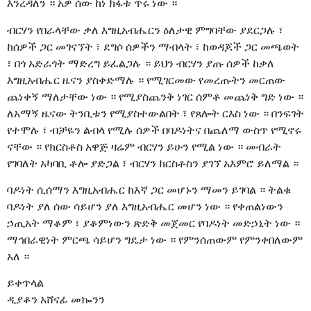
እንረዳለን ። አዎ ሰው ከነ ክፋቱ ጥሩ ነው ።
ብርሃን የበራላቸው ቃለ እግዚአብሔርን ዕለታዊ ምግባቸው ያደርጋሉ ፣
ከሰዎች ጋር መገናኘት ፣ ደግሶ ሰዎችን ማብላት ፣ ከወዳጆች ጋር መጫወት
፣ በጎ አድራጎት ማድረግ ይፈልጋሉ ። ይህን ብርሃን ያጡ ሰዎች ከቃለ
እግዚአብሔር ዜናን ያስቀድማሉ ። የሚገርመው የመረጡትን መርጠው
ጨነቀኝ ማለታቸው ነው ። የሚያስጨንቅ ነገር ሰምቶ መጨነቅ ግድ ነው ።
ለአማኝ ዜናው ትንቢቱን የሚያስተውልበት ፣ የጸሎት ርእስ ነው ። በንፍገት
የተሞሉ ፣ ብቻዬን ልብላ የሚሉ ሰዎች በባዶነትና በጨለማ ውስጥ የሚኖሩ
ናቸው ። የክርስቶስ አዋጅ ዛሬም ብርሃን ይሁን የሚል ነው ። መብራት
የገባለት አካባቢ ቶሎ ያድጋል ፣ ብርሃን ክርስቶስን ያገኘ አእምሮ ይለማል ።
ባዶነት ሲሰማን እግዚአብሔር ከእኛ ጋር መሆኑን ማመን ይገባል ። ትልቁ
ባዶነት ያለ ሰው ሳይሆን ያለ እግዚአብሔር መሆን ነው ። የቀጠልነውን
ኃጢአት ማቆም ፣ ያቆምነውን ጽድቅ መጀመር የባዶነት መድኃኒት ነው ።
ማኅበራዊነት ምርጫ ሳይሆን ግዴታ ነው ። የምንሰጠውም የምንቀበለውም
አለ ።
ይቀጥላል
ዲያቆን አሸናፊ መኰንን