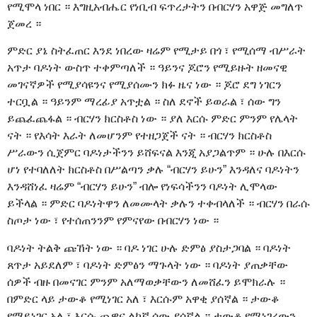
የሚሞላ ነበር ። እግዚአብሔር የነቢብ ፍጥረታትን በብርሃን አዋጅ መግለጥ
ጀመረ ።
ምድር ያኔ ስትፈጠር እንደ ነበረው ዛሬም የሚታይ በጎ ፣ የሚሰማ ብሥራት
አጥታ ባዶነት ውስጥ ተቀምጣለች ። ዓይንና ጆሮን የሚይዙት ዘመናዊ
መገናኛዎች የሚያሳዩንና የሚያሰሙን ክፉ ዜና ነው ። ጆሮ ደግ ነገርን
ተርቧል ። ዓይንም ማረፊያ አጥቷል ። ስለ ደኖች ይወራል ፣ ሰው ግን
ይጨፈጨፋል ። ብርሃን ክርስቶስ ነው ። ያለ እርሱ ምድር ምንም የሌላት
ናት ። የእሳት እራት ለመሆንም የተዘጋጀች ናት ። ብርሃን ክርስቶስ
ሥራውን ሲጀምር ባዶነታችንን ይሸፍናል እንጂ አያጋልጥም ። ሁሉ በእርሱ
ሆነ የተባለለት ክርስቶስ በሥልጣን ቃሉ “ብርሃን ይሁን” እንዳለና ባዶነትን
እንዳሸነፈ ዛሬም “ብርሃን ይሁን” ብሎ የነፍሳችንን ባዶነት ሊሞላው
ይችላል ። ምድር ባዶነትዋን ለመሙላት ቃሉን ተቀብላለች ። ብርሃን በራሱ
ስጦታ ነው ፣ የተሰጠንንም የምናየው በብርሃን ነው ።
ባዶነት ትልቅ ጩኸት ነው ። ባዶ ነገር ሁሉ ድምፅ ያስታጋባል ። ባዶነት
ጸጥታ አይደለም ፣ ባዶነት ድምፅን ማጉላት ነው ። ባዶነት ያጠቃቸው
ሰዎች ብዙ በመናገር ምንም አለማወቃቸውን ለመሸፈን ይሞክራሉ ።
በምድር ላይ ታውቆ የሚነገር አለ ፣ እርሱም አዋቂ ያሰኛል ። ታውቆ
የማይነገር አለ ፣ እርሱ ጨዋና ልከኛ ሰው ያሰኛል ። ታውቆ የሚነገረውን