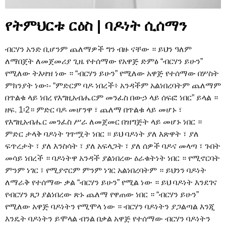
የትምህርቱ ርዕስ | ባዶነት ሲሰማን
ብርሃን አንድ ቢሆንም ጨለማዎች ግን ብዙ ናቸው ። ይህን ዓለም
ለማበጀት ለመጀመሪያ ጊዜ የተሰማው የአዋጅ ድምፅ “ብርሃን ይሁን”
የሚለው ትእዛዝ ነው ። “ብርሃን ይሁን” የሚለው አዋጅ የተሰማው በሦስት
ምክንያት ነው፡- “ምድርም ባዶ ነበረች፥ አንዳችም አልነበረባትም ጨለማም
በጥልቁ ላይ ነበረ የእግዚአብሔርም መንፈስ በውኃ ላይ ሰፍፎ ነበር” ይላል ።
ዘፍ. 1፡2። ምድር ባዶ መሆንዋ ፣ ጨለማ በጥልቁ ላይ መሆኑ ፣
የእግዚአብሔር መንፈስ ሥራ ለመጀመር በዝግጅት ላይ መሆኑ ነበር ።
ምድር ታላቅ ባዶነት ገጥሟት ነበር ። ይህ ባዶነት ያለ እጽዋት ፣ ያለ
ፍጥረታት ፣ ያለ እንስሳት ፣ ያለ አፍላጋት ፣ ያለ ሰዎች ባዶና መላጣ ፣ ጉበት
መሳይ ነበረች ። ባዶነትዋ አንዳች ያልነበረው ዕራቁትነት ነበር ። የሚኖርባት
ምንም ነገር ፣ የሚያኖርም ምንም ነገር አልነበረባትም ። ይህንን ባዶነት
ለማራቅ የተሰማው ቃል “ብርሃን ይሁን” የሚል ነው ። ይህ ባዶነት እንደገና
የብርሃን ጸጋ ያልነበረው ጽኑ ጨለማ የዋጠው ነበር ። “ብርሃን ይሁን”
የሚለው አዋጅ ባዶነትን የሚሞላ ነው ። ብርሃን ባዶነትን ያጋልጣል እንጂ
እንዴት ባዶነትን ይሞላል ብንል በቃል አዋጅ የተሰማው ብርሃን ባዶነትን