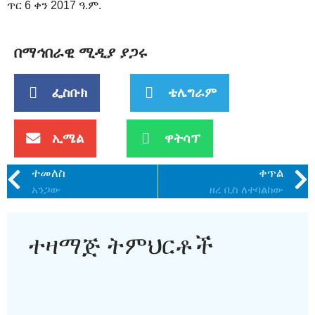
ጥር 6 ቀን 2017 ዓ.ም.
በማኅበራዊ ሚዲያ ያጋሩ
ፌስቡክ
ቴሌግራም
ኢሜል
ዋትሳፕ
ተመለስ
ቀጥል
አንጋው
ዘረ ቢስ ለተባልከው
ተዛማጅ ትምህርቶች