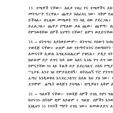
13. ተጫዋች ናቸው፦ አለቃ ገብረ ሃና ተጫዋችና ደስተ
መንግሥት ኖረዋል። ጨዋታ አስፈላጊ ነው፣ ሳቅም የ
ይችላል። በጊዜው መጫወት ግን ሳቢ ሰው ያደርጋል። 
ይፈልጋል። ጨዋታ የሚለው ቃል ጨው፣ ጨዋማ፣ በጨ
የምንወዳቸው ሰዎች እነማን ናቸው? ለምን ወደድናቸው?
14 – በንግግር አያስቀይሙም፦ በንግግር የሰውን ክብ
ተወዳጅ ናቸው። ሁለም ሰው ሃይማኖቱንና የወጣበትን 
ለመናናቅ ሲውል እግዚአብሔርም ያዝናል። ታዲያ ሳት 
ከሁሉም ቦታ ደግና ክፉ ሰው አለና እገሌ ጎሣ ደግ ነ
የምናያቸው ነገ ላይ ትልቅ ቦታ ይደርሳሉና ተስፋ የሚ
“ጌታዬ አንተ ነህ የምታሰድበኝ፣ ብትሰጠኝ ኖሮ የንግ
ፈጣሪ እንዲወቀስ እናደርጋለንና በደሉ ከፍ ያለ ነው፣ 
ደግሞም ሐሜት ወዳጅን ያሳጣል፣ በሚቻለን አቅም 
15 – ግልጾች ናቸው፦ ተወዳጅ ሰዎች ተገቢ የሆነ ግ
ከተናገሩ በኋላም ቂም አይዙም ። ግልጽ ሰዎችን እን
እነዚህን 15 ነጥቦች ማየት ተገቢ ነው። ለመውደድና 