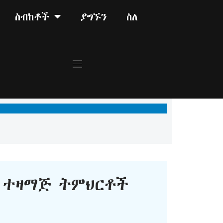
ስብከቶች
ያግኙን
ስለ
ተዛማጅ ትምህርቶች