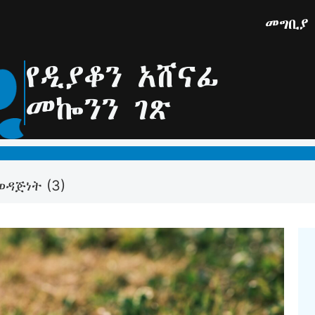
መግቢያ
የዲያቆን አሸናፊ
መኰንን ገጽ
ዳጅነት (3)