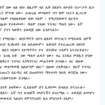
ኛ ሰው ስለ ነበሩ በዚያም ላይ ሊቅ ስለሆኑ በሦስት ነገሥታት ቤተ
ጤና ምንጭ ነው። ሁልጊዜ መጫወት ግን ቁም ነገሩን ሊጋርድ
ዓለም ያላስለቀሰው ሰው የለም ፣ የሚያስቀውን በርግጥ
ው የተቀመመ፣ ጣዕም ያለው ንግግር ማለት ነው። እኛ
 ያንን ካወቅን ተወዳጅ ሰው እንሆናለን።
ር የማይነኩ፣ በሃይማኖት በጎሣ ልዩነት መናገርን የማይወዱ ሰዎች
ነገድ ሲነኩበት ደስ አይለውም። ለውበት የተፈጠረው ልዩነት
ብለን የሰውን ሃይማኖትና ጎሣ ስንነቅፍ ጥላቻን እናተርፋለን።
ው፣ እገሌ ክፉ ነው ማለት ልፋት ነው። ዛሬ እንዲህ ምስኪን ሆነው
ያስቆርጥ ንግግር እንዳንናገር መጠንቀቅ ይገባል። ዞር ብለው
ግር መለማመጃ አልሆንም ነበር” ብለው ያለቅሳሉ። በእኛ ንግግር
ፍጡርን በፈጣሪ ላይ በጠላትነት ማነሣሣት ከባድ ወንጀል ነው።
ልናስወግደው ይገባል።
ልጽነት አላቸው። ሲደስቱም ሆነ ሲቀየሙ በግልጽ ይናገራሉ።
ወዳለን፣ እኛ ግን ድብቆች መሆናችን ይገርማል ። ተወዳጅ ለመሆን
ለመወደድ ካልሆነ የምንኖርበት ሌላ ምክንያት የለም።