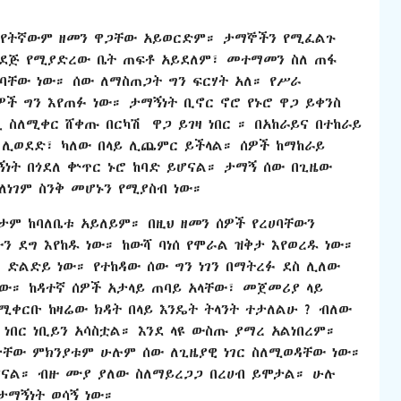
 በየትኛውም ዘመን ዋጋቸው አይወርድም። ታማኞችን የሚፈልጉ
 ደጅ የሚያድረው ቤት ጠፍቶ አይደለም፣ መተማመን ስለ ጠፋ
ባቸው ነው። ሰው ለማስጠጋት ግን ፍርሃት አለ። የሥራ
 ግን እየጠፉ ነው። ታማኝነት ቢኖር ኖሮ የኑሮ ዋጋ ይቀንስ
ስለሚቀር ሸቀጡ በርካሽ ዋጋ ይገዛ ነበር ። በአከራይና በተከራይ
 ሊወደድ፣ ካለው በላይ ሊጨምር ይችላል። ሰዎች ከማከራይ
ኝነት በጎደለ ቍጥር ኑሮ ከባድ ይሆናል። ታማኝ ሰው በጊዜው
ለነገም ስንቅ መሆኑን የሚያስብ ነው።
ታም ከባለቤቱ አይለይም። በዚህ ዘመን ሰዎች የረሀባቸውን
ን ደግ እየከዱ ነው። ከውሻ ባነሰ የሞራል ዝቅታ እየወረዱ ነው።
 ድልድይ ነው። የተከዳው ሰው ግን ነገን በማትረፉ ደስ ሊለው
ነው። ከዳተኛ ሰዎች አታላይ ጠባይ አላቸው፣ መጀመሪያ ላይ
ሚቀርቡ ከዛሬው ክዳት በላይ እንዴት ትላንት ተታለልሁ ? ብለው
ነበር ነቢይን አሳስቷል። እንደ ላዩ ውስጡ ያማረ አልነበረም።
ታቸው ምክንያቱም ሁሉም ሰው ለጊዜያዊ ነገር ስለሚወዳቸው ነው።
ናል። ብዙ ሙያ ያለው ስለማይረጋጋ በረሀብ ይሞታል። ሁሉ
ታማኝነት ወሳኝ ነው።