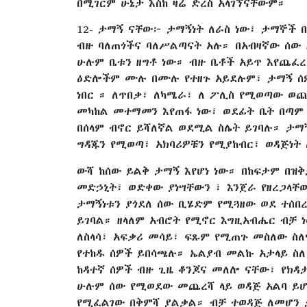
በሚገርም ሁኔታ እስከ ዛሬ ድረስ አላገኘናቸውም።
12- ታማኝ ናቸው፦ ታማኝነት ለራስ ነው፣ ታማኞች
ብዙ ባለጠጎችና ባለሥልጣናት አሉ። በአብዛኛው ሰው
ሁሉም ቤቱን ዘግቶ ነው። ብዙ ቤቶች አይጥ እየጨፈረ
ዕድሎችም ሙሉ በሙሉ የተዘጉ አይደሉም፣ ታማኝ ሰዎች
ነበር ። ለጥበቃ፣ ለካሜራ፣ ለ ፖሊስ የሚወጣው ወጪ 
መካከል መተማመን እየጠፋ ነው፣ ወደፊት ቤት በጣም
በሰላም ብኖር ይሻለኛል ወደሚል ስሌት ይገባሉ። ታማ
ግዳጁን የሚወጣ፣ አክባሪዎቹን የሚያከብር፣ ወዳጅነት 
ውሻ ከሰው ይልቅ ታማኝ እየሆነ ነው። በከፍታም በዝቅ
መድኃኒት፣ ወድቀው ያነሣቸውን ፣ እንጀራ የዘረጋላቸው
ታማኝነቱን ያጎደለ ሰው ቢሄድም የሚጓዘው ወደ ተሰበረ
ይገባል። ዘላለም አብሮት የሚኖር እግዚአብሔር ብቻ 
ለስላሳ፣ አፍቃሪ መሳይ፣ ፍጹም የሚጠጉ መስለው ስለ
የተከዱ ሰዎች ይበሳጫሉ። ኤልያብ መልኩ አታላይ ስለ 
ከዳተኛ ሰዎች ብዙ ጊዜ ቆንጆና መለሎ ናቸው፣ የክዳ
ሁሉም ሰው የሚወደው መጨረሻ ላይ ወዳጅ አልባ ይሆ
የሚፈልገው በቅምሻ ያልቃል። ብቻ ተወዳጅ ለመሆን 