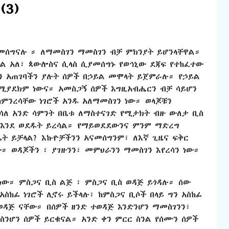
(3)
ያመሰግናሉ ። ለማመስገን ማመስገን ብቻ ምክንያት ይሆንላቸዋል።
ል አለ፣ ጳውሎስና ሲላስ ሲያመሰግኑ የወኅኒው ደጃፍ የተከፈተው
ግን አጠገባችን ያሉት ሰዎች በኃይል መሞላት ይጀምራሉ። የኃይል
ሚያደክም ነውና። አመስጋኝ ሰዎች እግዚአብሔርን ብቻ ሳይሆን
ምንረሳቸው ነገሮች አንዱ አለማመስገን ነው። ወላጆቹን
ለ አንድ ሳምንት በቤቱ ለማስተናገድ የሚታክት ብዙ ውለታ ቢስ
 እንደ ወደዱት ይረሳል። የማይወደደውንና ምንም ማድረግ
ት ይቻላል? እኩዮቻችንን አናመሰግንም፣ ለእኛ ጊዜና ፍቅር
። ወዳጆችን ፣ ያገዙንን፣ መምህራንን ማመስገን እየረሳን ነው።
 ነው። ምስጋና ቢስ ልጅ ፣ ምስጋና ቢስ ወዳጅ ይጎዳሉ። ሰው
አስከፊ ነገሮች ሊኖሩ ይችላሉ፣ ከምስጋና ቢሶች በላይ ግን አስከፊ
ወዳጅ ናቸው። በሰዎች ዘንድ ተወዳጅ እንድንሆን ማመስገንን፣
 ስንሆን ሰዎች ይርቁናል። አንድ ቀን ምርር ስንል የሰሙን ሰዎች