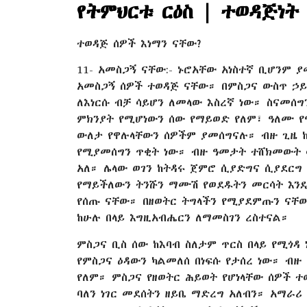
የትምህርቱ ርዕስ | ተወዳጅነት 
ተወዳጅ ሰዎች እነማን ናቸው?
11- አመስጋኝ ናቸው:- ኑሮአቸው አነስተኛ ቢሆንም 
አመስጋኝ ሰዎች ተወዳጅ ናቸው። በምስጋና ውስጥ ኃይ
ለእነርሱ ብቻ ሳይሆን ለመላው እስረኛ ነው። ስናመሰ
ምክንያት የሚሆነውን ሰው የማይወድ የለም፣ ዓለሙ የ
ውለታ የዋሉላቸውን ሰዎችም ያመሰግናሉ። ብዙ ጊዜ ከ
የሚያመሰግን ጥቂት ነው። ብዙ ዓመታት ተሸክመውት ሳ
አለ። ሌላው ወገን ከትዳሩ ጀምሮ ሲያድግና ሲያደርግ
የማይችለውን ትንሹን ማሙሽ የወደዱትን መርሳት እንዴ
የሰጡ ናቸው። በዘወትር ትግላችን የሚያደምጡን ናቸው
ከሁሉ በላይ እግዚአብሔርን ለማመስገን ረስተናል።
ምስጋና ቢስ ሰው ከእባብ ስለታም ጥርስ በላይ የሚጎዳ
የምስጋና ዕዳውን ካልመለሰ በነፍሱ የታሰረ ነው። ብዙ 
የለም። ምስጋና የዘወትር ሕይወት የሆነላቸው ሰዎች ተ
ባለን ነገር መደሰትን ዘይቤ ማድረግ አለብን። አማራሪ