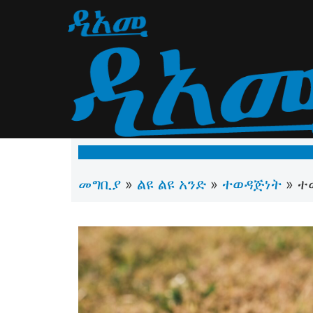
መግቢያ
ልዩ ልዩ አንድ
ተወዳጅነት
»
»
»
ተወ