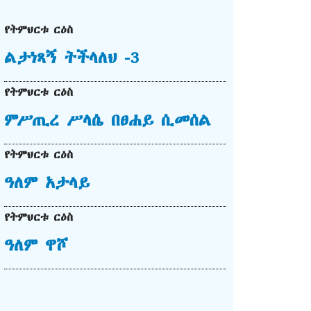
የትምህርቱ ርዕስ
ልታነጻኝ ትችላለህ -3
የትምህርቱ ርዕስ
ምሥጢረ ሥላሴ በፀሐይ ሲመሰል
የትምህርቱ ርዕስ
ዓለም አታላይ
የትምህርቱ ርዕስ
ዓለም ዋሾ