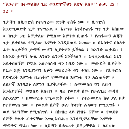
“አንተም በተመለስህ ጊዜ ወንድሞችህን አጽና አለ።” ሉቃ. 22 ፡
32 ።
ጌታችን ለጴጥሮስ የተናገረው ድንቅ ተስፋ ነው ። ጴጥሮስ
እንደሚወድቅ ጌታ ተናግሯል ። እምነቱ እንዳይጠፋ ግን ጌታ አሰበው
። ከጌታ ጋር እሞታለሁ የሚለው እምነቱ ቢጠፋ ፣ የጠፋውን ልጁን
ጌታ ይቀበላል የሚለው እምነት እንዳይጠፋ አገዘው ። በእሳትና በስለት
ፊት ለጌታችን ታማኝ መሆን ሊያቅተን ይችላል ፣ ከአንድ ወታደር ፣
ከአንድ ታማኝ ሎሌ አንሰን ልንገኝ እንችላለን ። እግዚአብሔር እኔን
አይቀበለኝም የሚል አስተሳሰብ ግን ከባድ ነው ። መውደቅ ቢያቅት
የጌታ እጅ እንዲያነሣን እጅን መዘርጋት ግን ተገቢ ነው ። የጴጥሮስ
የድፍረት እምነቱ ቢጠፋም የመመለስ እምነቱ ግን አልጠፋም ።
ለሰዎች እንዲጸኑ ለምነን ቢያቅታቸው ፣ ለመመለስ ግን ልቡን
እንዲያገኙት መጸለይ አለብን ። ዛሬ የወደቀ ሰው የሁልጊዜ ውዳቂ
አይደለም ፣ በመሠረቱ የሚወድቅ የቆመ ፣ የተራመደና ከፍ ያለ ቦታ
የተቀመጠ ነው ። የወደቁ ሰዎች ሁሉ ትላንት ሌላውን የሚደግፉ ፣
ወደ ዓላማቸው የሚገሰግሱ ፣ በክብር ላይ የነበሩ ናቸው ። የወደቁ
ሰዎች ትልቅ ፈተናቸው እግዚአብሔር እንደሚምራቸው እምነት
ማጣትና ማፈር ነው ። ሰይጣን በሐፍረት ይዋጋቸዋል ፣ ካፈርኩ