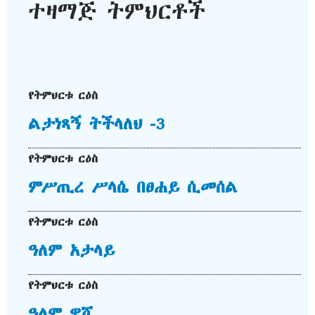
ተዛማጅ ትምህርቶች
የትምህርቱ ርዕስ
ልታነጻኝ ትችላለህ -3
የትምህርቱ ርዕስ
ምሥጢረ ሥላሴ በፀሐይ ሲመሰል
የትምህርቱ ርዕስ
ዓለም አታላይ
የትምህርቱ ርዕስ
ዓለም ዋሾ