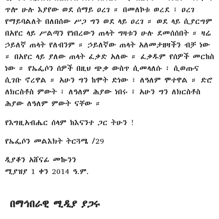
ጥሎ ሁሉ እያየው ወደ ሰማይ ዐረገ ። በመለኮቱ ወረደ ፣ ዐረገ
የማይባልለት በለበሰው ሥጋ ግን ወደ ላይ ዐረገ ። ወደ ላይ ሲያርግም
በአየር ላይ ሥልጣን የነበረውን ጠላት ግዛቱን ሁሉ ደመሰሰበት ። ዛሬ
ኃይለኛ ጠላት የለብንም ። ኃይለኛው ጠላት አለመታዘዛችን ብቻ ነው
። በአየር ላይ ያለው ጠላት ፈቃድ አለው ። ፈቃዱም የሰዎች መርከስ
ነው ። የኤፌሶን ሰዎች በዚህ ጭቃ ውስጥ ሲመላለሱ ፣ ሲወጡና
ሲገቡ ኖረዋል ። አሁን ግን ከሞት ድነው ፣ ለዓለም ሞተዋል ። ድሮ
ለክርስቶስ ምውት ፣ ለዓለም ሕያው ነበሩ ፤ አሁን ግን ለክርስቶስ
ሕያው ለዓለም ምውት ናቸው ።
የእግዚአብሔር ሰላም ከእናንተ ጋር ትሁን !
የኤፌሶን መልእክት ትርጓሜ /29
ዲያቆን አሸናፊ መኰንን
ሚያዝያ 1 ቀን 2014 ዓ.ም.
በማኅበራዊ ሚዲያ ያጋሩ