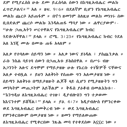
ደም የሚያፈስስ ሁሉ ደሙ ይፈስሳል ሰውን በእግዚአብሔር መልክ
ፈጥሮታልና።” አለ ። ዘፍ. 9፡6። በደለኛም ቢሆን የእግዚአብሔር
መልክ ጨርሶ አይጠፋም ። በኖኅ ዘመንም ስለዚህ መልክ መነገሩ ሰው
ቢበድልም ጨርሶ መልኩ እንዳልጠፋ ማሳያ ነው ። ሐዋርያውም፡-
“ሁሉ ኃጢአትን ሠርተዋልና የእግዚአብሔርም ክብር
ጎድሎአቸዋል፤” ይላል ። ሮሜ. 3፡23። የእግዚአብሔር ክብር ጎደለ
አለ እንጂ ሙሉ በሙሉ ጠፋ አላለም ።
አለቃ የተባለው ሰይጣን ነው ። አለቃ ነውና ይነዳል ፣ ያስጨንቃል ።
ራሱ ንስሐ ሳይገባ ሰውን በኃጢአቱ ይከስሰዋል ። በሥሩ ብዙ
አጋንንት አሉና ደግሞም የማይታዘዙ ሁሉ የእርሱ ተገዥዎች ናቸውና
አለቃ ተብሏል ። ይህን አለቅነት የሰጠው ግን አለመታዘዝ ነው ።
ሰይጣን አለቅነቱ በማይታዘዙት ልጆች ላይ ሲሆን የሚታዘዙትን ግን
መንካትም መጠጋትም አይችልም ። ቅዱስ ያዕቆብ በመልእክቱ፡-
“እንግዲህ ለእግዚአብሔር ተገዙ፤ ዲያብሎስን ግን ተቃወሙ
ከእናንተም ይሸሻል፤” ይላል ። ያዕ. 4፡7። ከዲያብሎስ የምንርቀው
ወደ እግዚአብሔር በመቅረብ ነው ። ወደ እግዚአብሔር
የምንቀርበውም በመታዘዝ ነው ። ዘመን የማይለውጠው
ለእግዚአብሔር የሚቀርበው ንጹሕ መባ የተቀደሰው አኗኗር ነው ።