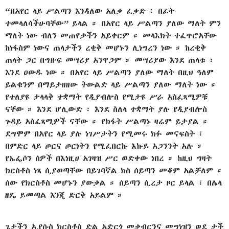
“በአየር ላይ ሥልጣን እንዳለው አለቃ ፈቃድ ፥ በፊት
ተመላለሳችሁባቸው” ይላል ። በአየር ላይ ሥልጣን ያለው ማለት ምን
ማለት ነው ብለን መጠየቃችን አይቀርም ። መላእክት ተፈጥሮአቸው
ከነፋስም ነውና ጠላታችን ረቂቅ መሆኑን ሊነግረን ነው ። ከረቂቅ
ጠላት ጋር በግዙፍ መሣሪያ አንዋጋም ። መሣሪያው እንደ ጠላቱ ፣
እንደ ዐውዱ ነው ። በአየር ላይ ሥልጣን ያለው ማለት በዚህ ዓለም
ይልቁንም በማይታዘዘው ትውልድ ላይ ሥልጣን ያለው ማለት ነው ።
የተለያዩ ታላላቅ ተቋማት የዲያብሎስ የሚታዩ ሥራ አስፈጻሚዎቹ
ናቸው ። እንደ ሆሊውድ ፣ እንደ ስለላ ተቋማት ያሉ የዲያብሎስ
ጉዳይ አስፈጻሚዎች ናቸው ። የክፋት ሥልጣኑ ዛሬም ይታያል ።
ደግሞም በአየር ላይ ያሉ ነገሥታትን የሚመሩ ክፉ መናፍስት ፣
በምድር ላይ ጦርና ጦርነትን የሚፈበርኩ እኩይ አጋንንት አሉ ።
የኤፌሶን ሰዎች በእነዚሀ አገዛዝ ሥር ወድቀው ነበረ ። ከዚህ ግዛት
ክርስቶስ ነጻ ሲያወጣቸው በይገባኛል ክስ ሰይጣን መቆም አልቻለም ።
ሰው የክርስቶስ መሆኑን ያውቃል ። ሰይጣን ሲረታ ዞር ይላል ፣ በሌላ
ዘዴ ይመጣል እንጂ ድርቅ አይልም ።
ጌታችን ኢየሱስ ክርስቶስ ድል አድርጎ መቃብርንና መግነዝን ወደ ታች