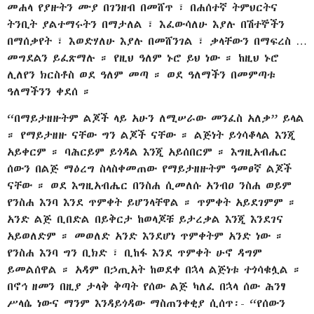
መሐላ የያዙትን ሙያ በገንዘብ በመሸጥ ፣ በሐሰተኛ ትምህርትና
ትንቢት ያልተማሩትን በማታለል ፣ እፈውሳለሁ እያሉ በሽተኞችን
በማሰቃየት ፣ እወድሃለሁ እያሉ በመሸንገል ፣ ቃላቸውን በማፍረስ …
መግደልን ይፈጽማሉ ። የዚህ ዓለም ኑሮ ይህ ነው ። ከዚህ ኑሮ
ሊለየን ክርስቶስ ወደ ዓለም መጣ ። ወደ ዓለማችን በመምጣቱ
ዓለማችንን ቀደሰ ።
“በማይታዘዙትም ልጆች ላይ አሁን ለሚሠራው መንፈስ አለቃ” ይላል
። የማይታዘዙ ናቸው ግን ልጆች ናቸው ። ልጅነት ይጎሳቆላል እንጂ
አይቀርም ። ባሕርይም ይጎዳል እንጂ አይሰበርም ። እግዚአብሔር
ሰውን በልጅ ማዕረግ ስላስቀመጠው የማይታዘዙትም ዓመፀኛ ልጆች
ናቸው ። ወደ እግዚአብሔር በንስሐ ሲመለሱ አንብዐ ንስሐ ወይም
የንስሐ እንባ እንደ ጥምቀት ይሆንላቸዋል ። ጥምቀት አይደገምም ።
አንድ ልጅ ቢበድል በይቅርታ ከወላጆቹ ይታረቃል እንጂ እንደገና
አይወለድም ። መወለድ አንድ እንደሆነ ጥምቀትም አንድ ነው ።
የንስሐ እንባ ግን ቢክድ ፣ ቢከፋ እንደ ጥምቀት ሁኖ ዳግም
ይመልሰዋል ። አዳም በኃጢአት ከወደቀ በኋላ ልጅነቱ ተጎሳቁሏል ።
በኖኅ ዘመን በዚያ ታላቅ ቅጣት የሰው ልጅ ካለፈ በኋላ ሰው ሕንፃ
ሥላሴ ነውና ማንም እንዳይጎዳው ማስጠንቀቂያ ሲሰጥ፡- “የሰውን