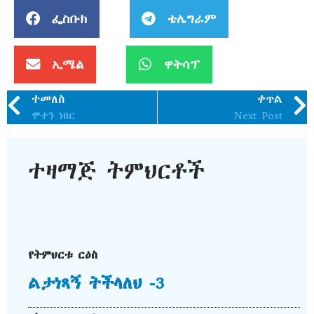
ፌስቡክ
ቴሌግራም
ኢሜል
ዋትሳፕ
ተመለስ
ቀጥል
ሞተን ነበር
Next Post
ተዛማጅ ትምህርቶች
የትምህርቱ ርዕስ
ልታነጻኝ ትችላለህ -3