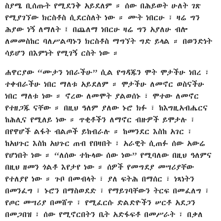
ስያሜ ቢሰጡት የሚደንቅ አይደለም ። ሰው በሕይወት ሁለት ገጽ
የሚያገኘው ክርስቶስ ሲደርስለት ነው ። ሙት ነበርሁ ፣ ዛሬ ግን
ሕያው ነኝ ለማለት ፤ በጨለማ ነበርሁ ዛሬ ግን አያለሁ ብሎ
ለመመስከር ባለሥልጣኑን ክርስቶስ ማግኘት ግድ ይላል ። በወንድነት
ሳይሆን በእምነት የሚገኝ ርስት ነው ።
ሐዋርያው “ሙታን ነበራችሁ” ሲል የግዳጁን ሞት ሞታችሁ ነበረ ፣
ተቀብራችሁ ነበር ማለቱ አይደለም ። ሞታችሁ ለመኖር ወስናችሁ
ነበር ማለቱ ነው ። ኖረው ለመሞት ያልወሰኑ ፣ ሞተው ለመኖር
የተዘጋጁ ናቸው ። በዚህ ዓለም ያለው ኑሮ ክፉ ፣ ከእግዚአብሔርና
ከሕሊና የሚለይ ነው ። ጥቂቶችን ለማኖር ብዙዎች ይሞታሉ ፣
በየዋሆች ልፋት ብልጦች ይከብራሉ ። ከመንደር እስከ አገር ፣
ከአህጉር እስከ አህጉር ጠብ የበዛበት ፣ አራዊት ሲጠፉ ሰው አውሬ
የሆነበት ነው ። “ለሰው ተኩላው ሰው ነው” የሚባለው በዚህ ዓለምና
በዚህ ዘመን ጎልቶ እየታየ ነው ። ሰዎች የመግደያ መሣሪያቸው
የተለያየ ነው ። ጉቦ በመብላት ፣ ያለ ፍትሕ በማሰር ፣ ነጻነትን
በመንፈግ ፣ ኑሮን በማስወደድ ፣ የማይገባቸውን ትርፍ በመፈለግ ፣
የጦር መሣሪያ በመሸጥ ፣ የሚፈርሱ ድልድዮችን ሠርቶ አደጋን
በመጋበዝ ፣ ሰው የሚኖርበትን ቤት አድፋፍቶ በመሥራት ፣ በቃለ