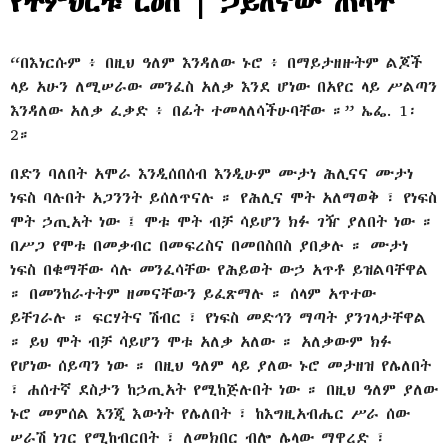
የትምህርቱ ርዕስ | ኃይለኛው ጠላት
“በእነርሱም ፥ በዚህ ዓለም እንዳለው ኑሮ ፥ በማይታዘዙትም ልጆች
ላይ አሁን ለሚሠራው መንፈስ አለቃ እንደ ሆነው በአየር ላይ ሥልጣን
እንዳለው አለቃ ፈቃድ ፥ በፊት ተመላለሳችሁባቸው ።” ኤፌ. 1፡
2።
በድን ባለበት አሞራ እንዲሰበሰብ እንዲሁም ሙታነ ሕሊናና ሙታነ
ነፍስ ባሉበት አጋንንት ይሰለጥናሉ ። የሕሊና ሞት አለማወቅ ፣ የነፍስ
ሞት ኃጢአት ነው ፤ ሞቱ ሞት ብቻ ሳይሆን ክፉ ገዥ ያለበት ነው ።
በሥጋ የሞቱ በመቃብር በመፍረስና በመበስበስ ያበቃሉ ። ሙታነ
ነፍስ በቁማቸው ሳሉ መንፈሳቸው የሕይወት ውኃ አጥቶ ይዝልባቸዋል
። በመንከራተትም ዘመናቸውን ይፈጽማሉ ። ሰላም አጥተው
ይቸገራሉ ። ፍርሃትና ሽብር ፣ የነፍስ መድኅን ማጣት ያንገላታቸዋል
። ይህ ሞት ብቻ ሳይሆን ሞቱ አለቃ አለው ። አለቃውም ክፉ
የሆነው ሰይጣን ነው ። በዚህ ዓለም ላይ ያለው ኑሮ መታዘዝ የሌለበት
፣ ሐሰተኛ ደስታን ከኃጢአት የሚከጅሉበት ነው ። በዚህ ዓለም ያለው
ኑሮ መምሰል እንጂ እውነት የሌለበት ፣ ከእግዚአብሔር ሥራ ሰው
ሠራሽ ነገር የሚከብርበት ፣ ለመክበር ብሎ ሌላው ማዋረድ ፣