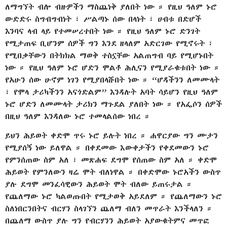
ለማግኘት ብሎ ብዙዎችን ማስጨነቅ ያለበት ነው ። የዚህ ዓለም ኑሮ
ውድድሩ ስግብግብነት ፣ ሥልጣኑ ሰው በላነት ፣ ሀብቱ በድሆች
እንባና ላብ ላይ የተመሠረተበት ነው ። የዚህ ዓለም ኑሮ ድንገት
የሚታጠፍ ቢሆንም ሰዎች ግን እንደ ዘላለም አድርገው የሚኖሩት ፣
የሚበቃቸውን በትክክል ማወቅ ተስኗቸው አልጠግብ ባይ የሚሆኑበት
ነው ። የዚህ ዓለም ኑሮ ሆድን ሞልቶ ሕሊናን የሚያራቁቱበት ነው ።
የአሁን ሰው ሁኖም ነገን የሚያበላሹበት ነው ። “ሆዳችንን ለመሙላት
፣ የሞላ ታሪካችንን አናጎድልም” እንዳሉት አባት ሳይሆን የዚህ ዓለም
ኑሮ ሆድን ለመሙላት ታሪክን ማጉደል ያለበት ነው ። የአፌሶን ሰዎች
በዚህ ዓለም እንዳለው ኑሮ ተመላልሰው ነበረ ።
ይህን ሕይወት ቀድሞ ጥሩ ኑሮ ይሉት ነበረ ። ሐዋርያው ግን ሙታን
የሚያሰኝ ነው ይለዋል ። በቀደመው እውቀታችን የቀደመውን ኑሮ
የምንሰጠው ስም አለ ፣ መጽሐፍ ደግሞ የሰጠው ስም አለ ። ቀድሞ
ሕይወት የምንለውን ዛሬ ሞት ብለነዋል ። በቀድሞው ኑሮአችን ውስጥ
ያሉ ደግሞ መንፈሳዊውን ሕይወት ሞት ብለው ይጠሩታል ።
የጨለማው ኑሮ ካልወጡበት የሚታወቅ አይደለም ። የጨለማውን ኑሮ
ስለነበርንበትና ብርሃን ስላገኘን ጨለማ ብለን መጥራት እንችላለን ።
በጨለማ ውስጥ ያሉ ግን የብርሃንን ሕይወት አያውቁትምና መጥፎ