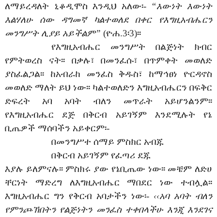
ለማይረዳለት ኒቆዲሞስ እንዲህ አለው፡-
“እውነት እውነት
እልሃለሁ ሰው ዳግመኛ ካልተወለደ በቀር የእግዚአብሔርን
መንግሥት ሊያይ አይችልም”
(ዮሐ.3፡3)፡፡
የእግዚአብሔር መንግሥት በልጅነት ክብር
የምትወረስ ናት፡፡ በቃሉ፣ በመንፈሱ፣ በጥምቀት መወለድ
ያስፈልጋል፡፡ ከአብራከ መንፈስ ቅዱስ፣ ከማኅፀነ ዮርዳኖስ
መወለድ ማለት ይህ ነው፡፡ ካልተወለድን እግዚአብሔርን በፍቅር
ድፍረት አባ አባት ብለን መጥራት አይሆንልንም፡፡
የእግዚአብሔር ደጅ በቅርብ አይገኝም እንደሚሉት የኔ
ቢጤዎች ማሰባችን አይቀርም፡-
በመንግሥተ ሰማይ ምስክር አብጁ
በቅርብ አይገኝም የፈጣሪ ደጁ
እያሉ ይለምናሉ፡፡ ምስክሩ ያው የኔቢጤው ነው፡፡ መቼም ለድሀ
ቸርነት ማድረግ ለእግዚአብሔር ማበደር ነው ተብሏል፡፡
እግዚአብሔር ግን የቅርብ አባታችን ነው፡-
‹‹አባ አባት ብለን
የምንጮኽበትን የልጅነትን መንፈስ ተቀበላችሁ እንጂ እንደገና