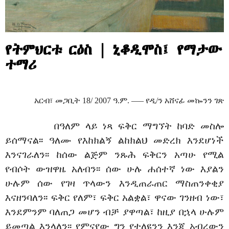
የትምህርቱ ርዕስ | ኒቆዲሞስ፤ የማታው
ተማሪ
አርብ፣ መጋቢት 18
/ 2007
ዓ.ም. —– የዲ/ን አሸናፊ መኰንን ገጽ
በዓለም ላይ ነጻ ፍቅር ማግኘት ከባድ መስሎ
ይሰማናል፡፡ ዓለሙ የእከክልኝ ልከክልህ መድረክ እንደሆነች
እንናገራለን፡፡ ከሰው ልጅም ንጹሕ ፍቅርን አጣሁ የሚል
የብሶት ውዝዋዜ አለብን፡፡ ሰው ሁሉ ሐሰተኛ ነው እያልን
ሁሉም ሰው የገዛ ጥላውን እንዲጠራጠር ማስጠንቀቂያ
እናዘንባለን፡፡ ፍቅር የለም፣ ፍቅር አልቋል፣ ዋናው ገንዘብ ነው፣
እንደምንም ባለጠጋ መሆን ብቻ ያዋጣል፣ ከዚያ በኋላ ሁሉም
ይመጣል እንላለን፡፡ የምናየው ግን የተለዩንን እንጂ አብረውን