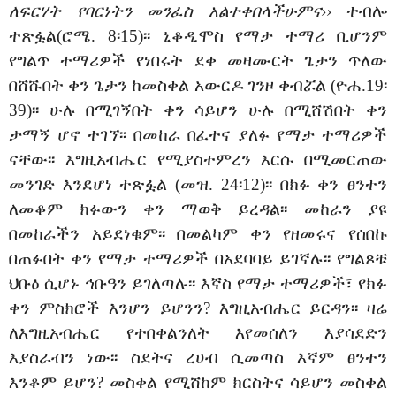
ለፍርሃት የባርነትን መንፈስ አልተቀበላችሁምና››
ተብሎ
ተጽፏል(ሮሜ. 8፡15)፡፡ ኒቆዲሞስ የማታ ተማሪ ቢሆንም
የግልጥ ተማሪዎች የነበሩት ደቀ መዛሙርት ጌታን ጥለው
በሸሹበት ቀን ጌታን ከመስቀል አውርዶ ገንዞ ቀብሯል (ዮሐ.19፡
39)፡፡ ሁሉ በሚገኝበት ቀን ሳይሆን ሁሉ በሚሸሽበት ቀን
ታማኝ ሆኖ ተገኘ፡፡ በመከራ በፈተና ያለፉ የማታ ተማሪዎች
ናቸው፡፡ እግዚአብሔር የሚያስተምረን እርሱ በሚመርጠው
መንገድ እንደሆነ ተጽፏል (መዝ. 24፡12)፡፡ በክፉ ቀን ፀንተን
ለመቆም ክፉውን ቀን ማወቅ ይረዳል፡፡ መከራን ያዩ
በመከራችን አይደነቁም፡፡ በመልካም ቀን የዘመሩና የሰበኩ
በጠፉበት ቀን የማታ ተማሪዎች በአደባባይ ይገኛሉ፡፡ የግልጾቹ
ህቡዕ ሲሆኑ ኅቡዓን ይገለጣሉ፡፡ እኛስ የማታ ተማሪዎች፣ የክፉ
ቀን ምስክሮች እንሆን ይሆንን? እግዚአብሔር ይርዳን፡፡ ዛሬ
ለእግዚአብሔር የተበቀልንለት እየመሰለን እያሳደድን
እያስራብን ነው፡፡ ስደትና ረሀብ ሲመጣስ እኛም ፀንተን
እንቆም ይሆን? መስቀል የሚሸከም ክርስትና ሳይሆን መስቀል