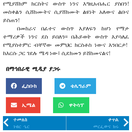
የሚያሸክም ክርስትና ውስጥ ነንና እግዚአብሔር ያስበን!
መስቀልን ሲሸከሙትና ሲያሸክሙት ልዩነት አለውና ልቡና
ይስጠን!
በመከራና በፈተና ውስጥ እያለፍን ከሆነ የማታ
ተማሪዎች ነንና ደስ ይበለን፡፡ በሕይወት ውስጥ እያሳለፈ
የሚያስተምር ብቸኛው መምህር ክርስቶስ ነውና እንበርታ!
ከእርሱ ጋር ገደሉ ሜዳ ነው፤ ሲደክመን ይሸከመናልና!
በማኅበራዊ ሚዲያ ያጋሩ
ፌስቡክ
ቴሌግራም
ኢሜል
ዋትሳፕ
ተመለስ
ቀጥል
ገብር ኄር
መርፌውና ክሩ