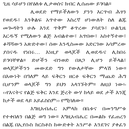
ጊዜ ሳይሆን በየዕለቱ ሊታወሰና ክብር ሊሰጠው ይገባል፡፡
ሊወደድ የማይችለውን ያንን እርጥብ ሕፃን
የወደዱ፣ እንቅልፍ አጥተው እስረኛ ሆነውለት ስለ ልጁ
መጐዳትን ሁሉ እንደ ጥቅም ቆጥረው ያሳደጉ፣ ሁልጊዜ
እርዱኝ የሚለውን ልጅ አብልተው፣ አጥበው፣ አስተኝተው፣
ቆሻሻውን አጽድተው፣ ሰው እንዲስመው አድርገው አሳምረው
ያሰናዱ የነበሩ… እነዚያ ወላጆች ሊወደዱና ሊከበሩ
ይገባቸዋል፡፡ ድሆችን ብንወድ በጸጋ ሊሆን ይችላል፣
ወላጆቻችንን መውደድ ግን የውለታቸው ምላሽ ነው፡፡
በእውነት በዓለም ላይ ፍቅርን ዘርቶ ፍቅርን ማጨድ ሕግ
ቢሆንም ወላጆች ግን ይህን አላገኙትም፡፡ ለዚህ ነው፡-
‹‹የእናትና የልጅ ፍቅር እንደ ጅረት ውሃ ከላይ ወደ ታች እንጂ
ከታች ወደ ላይ አይፈስስም›› የሚባለው፡፡
እግዚአብሔር አምላክ በቤቱና በመንግሥቱ
የተቀበለን በልጅ ወግ ነው፡፡ እግዚአብሔር በመልኩ የፈጠረን
በልጁ በኢየሱስ ክርስቶስ ከውድቀት አንሥቶ እንደገና ያቀፈን