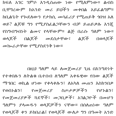
ክፍለ አገር ገምሶ እንዲሰጠው ነው የሚለምነው፡፡ ልብስ
ቢቸግረውም ከአንድ መሪ ይህችን መቀበል አይፈልግም፡፡
ከቢልጌት የጐደለውን የታክሲ መሳፈሪያ የሚጠይቅ ጎበዝ አለ
ወይ? ልጆቹ ግን የሚያስፈልጋቸውን ብቻ ይጠይቃሉ እንጂ
የስግብግብነት ልመና የላቸውም፡፡ ልጅ በራሱ ዓለም ነው፡፡
ወላጆች በልጆች መደሰታቸው፣ ልጆች በወላጆች
መኰራታቸው የሚያስደንቅ ነው፡፡
በዚህ ዓለም ላይ ለመጀመሪያ ጊዜ በእንግድነት
የተቀበሉን ለትልቁ ቤተሰብ ለዓለም አቀፋዊው የሰው ልጆች
ማኅበር ወኪል ሆነው የቀላቀሉን፣ ለአካለ መጠን እስክንበቃ
የወሰኑልን፣ የመጀመሪያ ስጦታዎቻችን የሆኑልን፣
የመጀመሪያዎች ጓደኞች፣ መጋቢዎች፣ አገልጋዮች በመሆን
ዓለምን ያላመዱን ወላጆቻችን ናቸው፡፡ በሰለጠነው ዓለም
የወላጆች ቀን ይከበራል፤ የወላጆች ውለታ ግን በዓመት አንድ