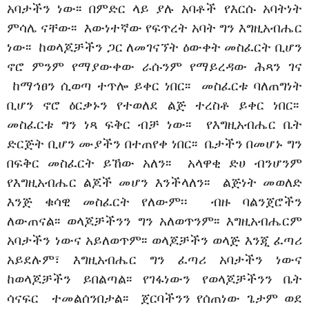
አባታችን ነው፡፡ በምድር ላይ ያሉ አባቶች የእርሱ አባትነት
ምሳሌ ናቸው፡፡ እውነተኛው የፍጥረት አባት ግን እግዚአብሔር
ነው፡፡ ከወላጆቻችን ጋር ለመገናኘት ዕ
ውቀት መስፈርት ቢሆን
ኖሮ ምንም የማያውቀው ራሱንም የማይረዳው ሕጻን ገና
ከማኅፀን ሲወጣ ተጥሎ ይቀር ነበር፡፡ መስፈርቱ ባለጠግነት
ቢሆን ኖሮ ዕርቃኑን የተወለደ ልጅ ተረስቶ ይቀር ነበር፡፡
መስፈርቱ ግን ነጻ ፍቅር ብቻ ነው፡፡ የእግዚአብሔር ቤት
ድርጅት ቢሆን ሙያችን በተጠየቀ ነበር፡፡ ቤታችን በመሆኑ ግን
በፍቅር መስፈርት ይኸው አለን፡፡ አላዋቂ ድሀ ብንሆንም
የእግዚአብሔር ልጆች መሆን እንችላለን፡፡ ልጅነት መወለድ
እንጅ ቁሳዊ መስፈርት የለውም፡፡ ብዙ ባልንጀሮችን
ለውጠናል፡፡ ወላጆቻችንን ግን አለወጥንም፡፡ እግዚአብሔርም
አባታችን ነውና አይለወጥም፡፡ ወላጆቻችን ወላጅ እንጂ ፈጣሪ
አይደሉም፣ እግዚአብሔር ግን ፈጣሪ አባታችን ነውና
ከወላጆቻችን ይበልጣል፡፡ የገፋነውን የወላጆቻችንን ቤት
ሳናፍር
ተመልሰንበታል፡፡ ጀርባችንን የሰጠነው ጌታም ወደ