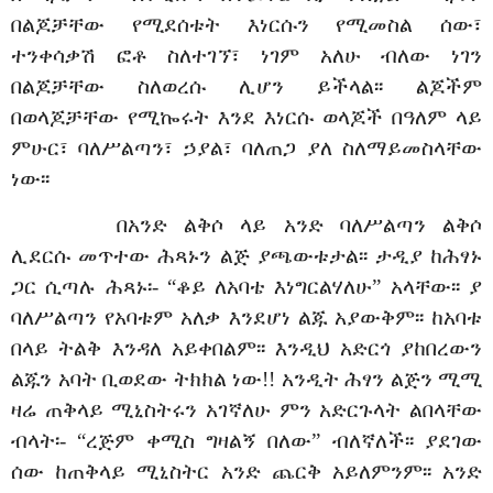
በልጆቻቸው የሚደሰቱት እነርሱን የሚመስል ሰው፣
ተንቀሳቃሽ ፎቶ ስለተገኘ፣ ነገም አለሁ ብለው ነገን
በልጆቻቸው ስለወረሱ ሊሆን ይችላል፡፡ ልጆችም
በወላጆቻቸው የሚኰሩት እንደ እነርሱ ወላጆች በዓለም ላይ
ምሁር፣ ባለሥልጣን፣ ኃያል፣ ባለጠጋ ያለ ስለማይመስላቸው
ነው፡፡
በአንድ ልቅሶ ላይ አንድ ባለሥልጣን ልቅሶ
ሊደርሱ መጥተው ሕጻኑን ልጅ ያጫውቱታል፡፡ ታዲያ ከሕፃኑ
ጋር ሲጣሉ ሕጻኑ፡- “ቆይ ለአባቴ እነግርልሃለሁ” አላቸው፡፡ ያ
ባለሥልጣን የአባቱም አለቃ እንደሆነ ልጁ አያውቅም፡፡ ከአባቱ
በላይ ትልቅ እንዳለ አይቀበልም፡፡ እንዲህ አድርጎ ያከበረውን
ልጁን አባት ቢወደው ትክክል ነው!! አንዲት ሕፃን ልጅን ሚሚ
ዛሬ ጠቅላይ ሚኒስትሩን አገኛለሁ ምን አድርጉላት ልበላቸው
ብላት፡- “ረጅም ቀሚስ ግዛልኝ በለው” ብለኛለች፡፡ ያደገው
ሰው ከጠቅላይ ሚኒስትር አንድ ጨርቅ አይለምንም፡፡ አንድ