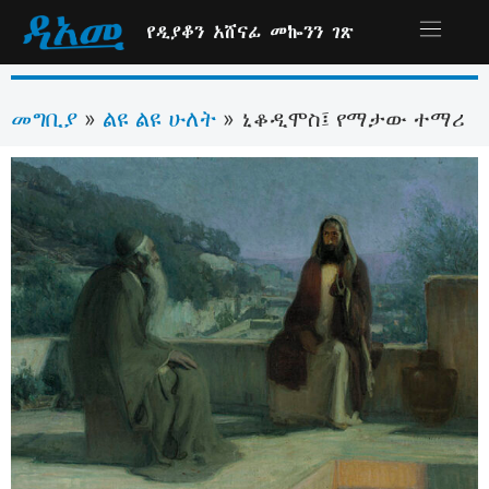
የዲያቆን አሸናፊ መኰንን ገጽ
መግቢያ
ልዩ ልዩ ሁለት
»
»
ኒቆዲሞስ፤ የማታው ተማሪ