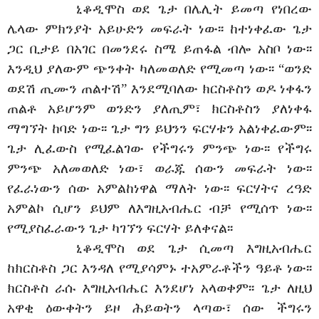
ኒቆዲሞስ ወደ ጌታ በሌሊት ይመጣ የነበረው
ሌላው ምክንያት አይሁድን መፍራት ነው፡፡ ከተነቀፈው ጌታ
ጋር ቢታይ በአገር በመንደሩ ስሜ ይጠፋል ብሎ አስቦ ነው፡፡
እንዲህ ያለውም ጭንቀት ካለመወለድ የሚመጣ ነው፡፡ “ወንድ
ወደሽ ጢሙን ጠልተሽ” እንደሚባለው ክርስቶስን ወዶ ነቀፋን
ጠልቶ አይሆንም ወንድን ያለጢም፣ ክርስቶስን ያለነቀፋ
ማግኘት ከባድ ነው፡፡ ጌታ ግን ይህንን ፍርሃቱን አልነቀፈውም፡፡
ጌታ ሊፈውስ የሚፈልገው የችግሩን ምንጭ ነው፡፡ የችግሩ
ምንጭ አለመወለድ ነው፣ ወራጁ ሰውን መፍራት ነው፡፡
የፈራነውን ሰው አምልከነዋል ማለት ነው፡፡ ፍርሃትና ረዓድ
አምልኮ ሲሆን ይህም ለእግዚአብሔር ብቻ የሚሰጥ ነው፡፡
የሚያስፈራውን ጌታ ካገኘን ፍርሃት ይለቀናል፡፡
ኒቆዲሞስ ወደ ጌታ ሲመጣ እግዚአብሔር
ከክርስቶስ ጋር እንዳለ የሚያሳምኑ ተአምራቶችን ዓይቶ ነው፡፡
ክርስቶስ ራሱ እግዚአብሔር እንደሆነ አላወቀም፡፡ ጌታ ለዚህ
አዋቂ ዕውቀትን ይዞ ሕይወትን ላጣው፣ ሰው ችግሩን