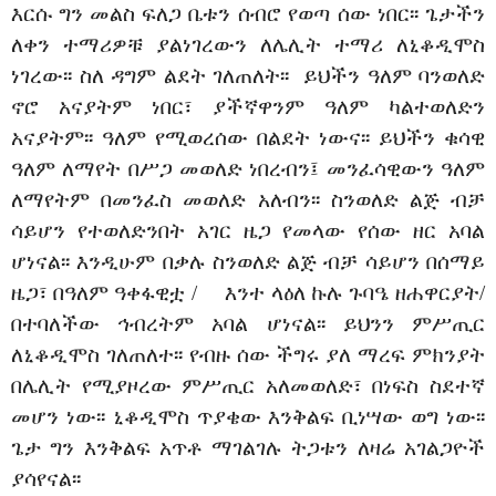
እርሱ ግን መልስ ፍለጋ ቤቱን ሰብሮ የወጣ ሰው ነበር፡፡ ጌታችን
ለቀን ተማሪዎቹ ያልነገረውን ለሌሊት ተማሪ ለኒቆዲሞስ
ነገረው፡፡ ስለ ዳግም ልደት ገለጠለት፡፡ ይህችን ዓለም ባንወለድ
ኖሮ አናያትም ነበር፣ ያችኛዋንም ዓለም ካልተወለድን
አናያትም፡፡ ዓለም የሚወረሰው በልደት ነውና፡፡ ይህችን ቁሳዊ
ዓለም ለማየት በሥጋ መወለድ ነበረብን፤ መንፈሳዊውን ዓለም
ለማየትም በመንፈስ መወለድ አለብን፡፡ ስንወለድ ልጅ ብቻ
ሳይሆን የተወለድንበት አገር ዜጋ የመላው የሰው ዘር አባል
ሆነናል፡፡ እንዲሁም በቃሉ ስንወለድ ልጅ ብቻ ሳይሆን በሰማይ
ዜጋ፣ በዓለም ዓቀፋዊቷ /
እንተ ላዕለ ኩሉ ጉባዔ ዘሐዋርያት/
በተባለችው ኅብረትም አባል ሆነናል፡፡ ይህንን ምሥጢር
ለኒቆዲሞስ ገለጠለተ፡፡ የብዙ ሰው ችግሩ ያለ ማረፍ ምክንያት
በሌሊት የሚያዞረው ምሥጢር አለመወለድ፣ በነፍስ ስደተኛ
መሆን ነው፡፡ ኒቆዲሞስ ጥያቄው እንቅልፍ ቢነሣው ወግ ነው፡፡
ጌታ ግን እንቅልፍ አጥቶ ማገልገሉ ትጋቱን ለዛሬ አገልጋዮች
ያሳየናል፡፡