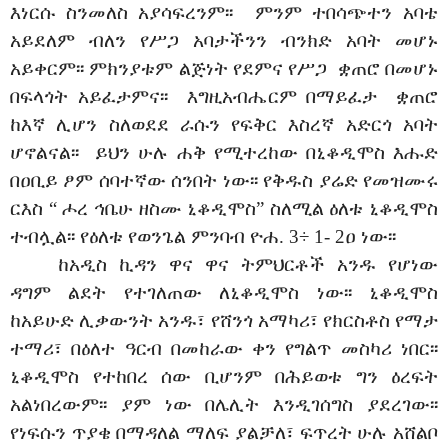
እነርሱ ስንመለስ አያሳፍረንም፡፡ ምንም ተበሳጭተን አባቴ
አይደለም ብለን የሥጋ አባታችንን ብንክድ አባት መሆኑ
አይቀርም፡፡ ምክንያቱም ልጅነት የደምና የሥጋ ቋጠሮ በመሆኑ
በፍላጎት አይፈታምና፡፡ እግዚአብሔርም በማይፈታ ቋጠሮ
ከ
እኛ ሊሆን ስለወደደ ራሱን የፍቅር እስረኛ አድርጎ አባት
ሆኖልናል፡፡ ይህን ሁሉ ሐቅ የሚተረከው በኒቆዲሞስ እሑድ
በዐቢይ ፆም ሰባተኛው ሰንበት ነው፡፡ የቅዱስ ያሬድ የመዝሙሩ
ርእስ “ ሖረ ኅቤሁ ዘስሙ ኒቆዲሞስ” ስለሚል ዕለቱ ኒቆዲሞስ
ተብሏል፡፡ የዕለቱ የወንጌል ምንባብ ዮሐ. 3
÷
1- 2ዐ ነው፡፡
ከአዲስ ኪዳን ዋና ዋና ትምህርቶች አንዱ የሆነው
ዳግም ልደት የተገለጠው ለኒቆዲሞስ ነው፡፡ ኒቆዲሞስ
ከአይሁድ ሊቃውንት አንዱ፣ የሸንጎ አማካሪ፣ የክርስቶስ የማታ
ተማሪ፣ በዕለተ ዓርብ በመከራው ቀን የግልጥ መስካሪ ነበር፡፡
ኒቆዲሞስ የተከበረ ሰው ቢሆንም በሕይወቱ ግን ዕረፍት
አልነበረውም፡፡ ያም ነው በሌሊት እንዲገሰግስ ያደረገው፡፡
የነፍሱን ጥያቄ በማዳለል ማለፍ ያልቻለ፣ ፍጥረት ሁሉ አሸልቦ