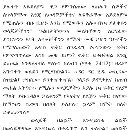
ያሉትን አይደለም፡፡ ዋጋ የምንሰጠው ለጠሉን ሰዎችና
ለጥላቻቸው እንጂ ለወዳጆቻችንና ለፍቅራቸው አይደለም፡፡
የሚጠሉን ብዙ ቢሆኑ እንኳ የሚወዱን አሉ፡፡ በነጻ ያፈቀሩን
ወላጆቻችንን፣ ጉልበታቸውንና መልካቸውን አርግፈው
ያሳደጉንን አባት እናቶቻችንን ለማየት መቼ ይሆን ዓይናችን
የሚገለጠው? አዲስ ፍቅር ስንፈልግ የተገኘውን ፍቅር
የምናጣጥለው እስከ መቼ ይሆን? ፍቅር ይቀዘቅዛል እንጂ
ይጠፋል እንዳልተባለ ማሰብ አለብን (ማቴ. 24፡12)፡፡ ዛሬም
አግብተን ወልደን የሚያስቡልን፡- ‹‹ዳር ዳር ሂዱ መኪናው
በዝቷል፣ ታክሲው ይንቀዠቀዣል፤ ገላጋይ ይሞታልና ከጠብ
መሐል አትግቡ›› የሚሉን ወላጆቻችን እያሉ ነጻ ፍቅር የለም
ማለት ይከብዳል፡፡ ይልቁንም የእናትና የልጅን ፍቅር ስናየው
ከማኅፀን ሲወጣ በስለት ይለያሉ፣ ኋላም በሞት ስለት
ይቆራረጣሉ፡፡
ወላጆች በልጆች እንዲደሰቱ ልጆች
በወላጆቻቸው እንዲኰሩ በተፈጥሮ ጸጋ ተለቋል፡፡ ወላጆች