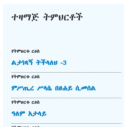
ተዛማጅ ትምህርቶች
የትምህርቱ ርዕስ
ልታነጻኝ ትችላለህ -3
የትምህርቱ ርዕስ
ምሥጢረ ሥላሴ በፀሐይ ሲመሰል
የትምህርቱ ርዕስ
ዓለም አታላይ