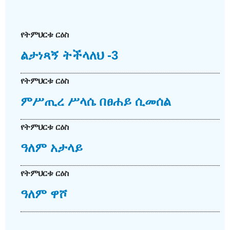
የትምህርቱ ርዕስ
ልታነጻኝ ትችላለህ -3
የትምህርቱ ርዕስ
ምሥጢረ ሥላሴ በፀሐይ ሲመሰል
የትምህርቱ ርዕስ
ዓለም አታላይ
የትምህርቱ ርዕስ
ዓለም ዋሾ