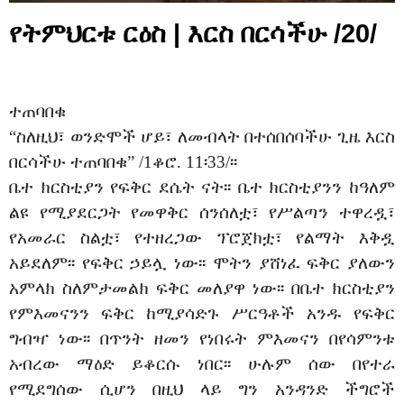
የትምህርቱ ርዕስ | እርስ በርሳችሁ /20/
ተጠባበቁ
“ስለዚህ፣ ወንድሞች ሆይ፣ ለመብላት በተሰበሰባችሁ ጊዜ እርስ
በርሳችሁ ተጠባበቁ” /1ቆሮ. 11፡33/፡፡
ቤተ ክርስቲያን የፍቅር ደሴት ናት፡፡ ቤተ ክርስቲያንን ከዓለም
ልዩ የሚያደርጋት የመዋቅር ሰንሰለቷ፣ የሥልጣን ተዋረዷ፣
የአመራር ስልቷ፣ የተዘረጋው ፕሮጀክቷ፣ የልማት እቅዷ
አይደለም፡፡ የፍቅር ኃይሏ ነው፡፡ ሞትን ያሸነፈ ፍቅር ያለውን
አምላክ ስለምታመልክ ፍቅር መለያዋ ነው፡፡ በቤተ ክርስቲያን
የምእመናንን ፍቅር ከሚያሳድጉ ሥርዓቶች አንዱ የፍቅር
ግብዣ ነው፡፡ በጥንት ዘመን የነበሩት ምእመናን በየሳምንቱ
አብረው ማዕድ ይቆርሱ ነበር፡፡ ሁሉም ሰው በየተራ
የሚደግሰው ሲሆን በዚህ ላይ ግን አንዳንድ ችግሮች