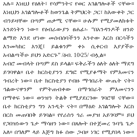
አሉ፡፡ እነዚህ የዕለት፣ የሳምንትና የወር አገልግሎቶች ናቸው፡፡
እነዚህን አገልግሎቶች ከወንጌል ትምህርት ጋር፣ ከእውቀት ጋር
ብንይዛቸው በጣም ጠቃሚ ናቸው፡፡ ሁሉም የሚያመለክቱት
አንድነትን ነው፡፡ የዕብራውያን ፀሐፊ፡- “በአንዳንዶች ዘንድ
ልማድ እንደ ሆነው መሰብሰባችንን አንተው እርስ በርሳችን
እንመካከር እንጂ፤ ይልቁንም ቀኑ ሲቀርብ እያያችሁ
አብልጣችሁ ይህን አድርጉ” /ዕብ. 10፡25/ ብሏል፡፡
አብሮ መብላት በጣም ደስ ይላል፡፡ ፍቅራችን ዕለት ዕለት ማደግ
ይገባዋል፡፡ ቤተ ክርስቲያንን ደግፎ የሚያቆማት የምእመናን
ኅብረት ነው፡፡ ቤተ ክርስቲያን የብዙ ማኅበራት ውጤት ናት፡፡
ኅልውናዋንም የምትጠብቀው በማኅበራት ምእመናንን
በማቀፍ ነው፡፡ ወንዝን ትልቅ የሚያደርገው ገባሮቹ ናቸው፡፡
ቤተ ክርስቲያን ግን አንዲት ናት፡፡ በማዕድ አገልግሎት እርስ
በርስ መጠባበቅ ይገባል፡፡ የየራስን ጎራ መያዝ አይገባም፡፡ ይህ
የጋበዝነውን ጌታ ማሳዘን ነው፡፡ በጸሎት በተጀመረ ጉባዔ ጌታ
አለ፡፡ በዓለም ላይ እጅግ ክፉ ሰው ጋብዞ ነገር የሚያበላ ነው፡፡