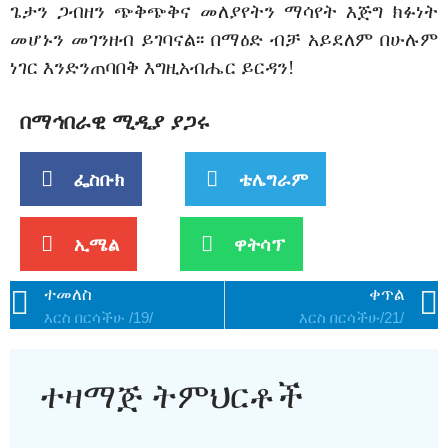
ጌታን ጋብዘን ጭቅጭቅና መለያየትን ማሳየት እጅግ ክፉነት
መሆኑን መገንዘብ ይገባናል፡፡ በማዕድ ብቻ አይደለም በሁሉም
ነገር እንድንጠባበቅ እግዚአብሔር ይርዳን!
በማኅበራዊ ሚዲያ ያጋሩ
ፌስቡክ
ቴሌግራም
ኢሜል
ዋትሳፕ
ተመለስ
ቀጥል
እርስ በርሳችሁ /19/
እርስ በርሳችሁ/21/
ተዛማጅ ትምህርቶች