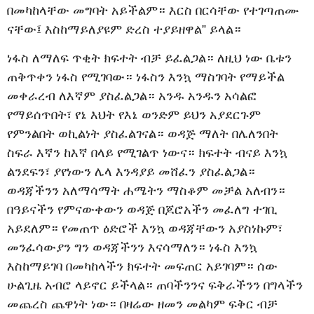
በመካከላቸው መግባት አይችልም። እርስ በርሳቸው የተገጣጠሙ
ናቸው፤ እስከማይለያዩም ድረስ ተያይዘዋል” ይላል።
ነፋስ ለማለፍ ጥቂት ክፍተት ብቻ ይፈልጋል። ለዚህ ነው ቤቱን
ጠቅጥቀን ነፋስ የሚገባው። ነፋስን እንኳ ማስገባት የማይችል
መቀራረብ ለእኛም ያስፈልጋል። አንዱ አንዱን አሳልፎ
የማይሰጥበት፣ የኔ እህት የእኔ ወንድም ይህን አያደርጉም
የምንልበት ወኪልነት ያስፈልገናል። ወዳጅ ማለት በሌለንበት
ስፍራ እኛን ከእኛ በላይ የሚገልጥ ነውና። ክፍተት ብናይ እንኳ
ልንደፍን፣ ያየነውን ሌላ እንዳያይ መሸፈን ያስፈልጋል።
ወዳጃችንን አለማሳማት ሐሜትን ማስቆም መቻል አለብን።
በዓይናችን የምናውቀውን ወዳጅ በጆሮአችን መፈለግ ተገቢ
አይደለም። የመጠጥ ዕድሮች እንኳ ወዳጃቸውን አያስነኩም፣
መንፈሳውያን ግን ወዳጃችንን እናሳማለን። ነፋስ እንኳ
እስከማይገባ በመካከላችን ክፍተት መፍጠር አይገባም። ሰው
ሁልጊዜ አብሮ ላይኖር ይችላል። ጠባችንንና ፍቅራችንን በግላችን
መጨረስ ጨዋነት ነው። በዛሬው ዘመን መልካም ፍቅር ብቻ