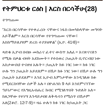
የትምህርቱ ርዕስ | እርስ በርሳችሁ(28)
ተገጣጠሙ
“እርስ በርሳቸው የተቀራረቡ ናቸውና ነፋስ በመካከላቸው መግባት
አይችልም። እርስ በርሳቸው የተገጣጠሙ ናቸው፤
እስከማይለያዩም ድረስ ተያይዘዋል” (ኢዮ. 41፡8)።
ጻድቁ ኢዮብ በብዙ መከራና ፈተና ውስጥ አለፈ። እናጽናናለን
የሚሉ በቃል ብዛት አደከሙት። የተሰወረ ኃጢአት ቢኖርብህ ነው
አስታውሰህ ተናዘዝ አሉት። ኃጢአት ክፉ ነገር ነው። ክፉ ነገር
ሁሉ ግን ኃጢአት አይደለም። በሽታ ክፉ ነገር ነው፣ በሽታ ሁሉ ግን
ኃጢአት አይደለም። እንደ ኢዮብ እምነታቸው እንዲገለጽ ክፉ
የሚደርስባቸው ሰዎች አሉ። በዮሐንስ 9 ላይ እንደምናገኘው
ዓይነሥውር የእግዚአብሔር ክብር የሚገለጥበት ጉድለት አለ።
ከጸጋቸው የተነሣ እንዳይታበዩ ለቅዱሳን የሚሰጥ በሽታም
አለ(2ቆሮ. 12፡7-9)። ዛሬ ሁሉን ክፉ ነገር ከኃጢአት ጋር