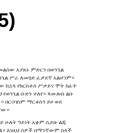
5)
ተመልሰው እያጸኑ ምድርን በወንጌል
ወንጌል ሥራ ለመሄድ ፈቃደኛ አልሆነም።
ገው ከኋላ የክርስቶስ ሥቃይና ሞት ከፊት
 የወንጌል ቡድን ተለየ። ጳውሎስ ልቡ
። በርናባስም ማርቆስን ይዞ ወደ
ቸው።
ላይ ሁለት ዓይነት አቋም ሲይዙ ልጁ
ል። እነዚህ ሰዎች በማንኛውም ስላች