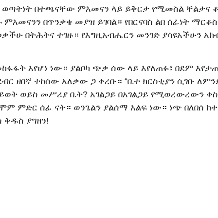
ህ ወጣትነት በተጫናቸው ምእመናን ላይ ይቅርታ የሚመስል ቸልታና 
 ምእመናንን በጥንቃቄ መያዝ ይገባል። የበርናባስ ልበ ሰፊነት ማርቆ
ቃችሁ በትሕትና ተገዙ። የእግዚአብሔርን መንገድ ያሳዩአችሁን አክብ
ከፋፋት እየሆነ ነው። ያልቦካ ጭቃ ሰው ላይ እየለጠፉ፣ በደም እየታጠ
ደብር ዘበኛ ተከሰው አለቃው ጋ ቀረቡ። “ቤተ ክርስቲያን ሲገቡ ለም
ይወት ወይስ መሥሪያ ቤት? አገልጋይ በአገልጋይ የሚወረውረውን ቀ
ደግሞም ምድር ሰፊ ናት። ወንጌልን ያልሰማ እልፍ ነው። ነጭ በለበሰ 
 ቅዱስ ያግዘን!