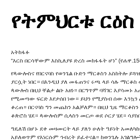
የትምህርቱ ርዕስ 
አትከፋፉ
“እርስ በርሳቸውም እስኪለያዩ ድረስ መከፋፋት ሆነ” (የሐዋ.15፡
የጳውሎስና የበርናባስ የወንጌል ቡድን ማርቆስን አስከትሎ ይጓዝ
ያርሷት ነበር። በእንዲህ ያለ መፋጠንና ሩጫ ላይ ሳሉ ማርቆስ
ጳውሎስ በዚህ ቸልታ ልቡ አዘነ። በርግጥም ባሻገር እያሳመኑ 
የሚመጣው ፍርድ እየታሰበ ነው። ይህን የሚያስብ ሰው እንኳን 
ቆረጠ። በርናባስ ግን መጨከን አልቻለም። በዚህ ጊዜ ማርቆስን
ቆጵሮስ ሄደ። ጳውሎስም ሲላስን መርጦ ወደ ሶርያ ሄደ። ሳያ
ግዴለሽ በሆኑ ደቀ መዛሙርት ላይ ያለን ሁለት ዓይነት አመለካከ
አይለወጥም የእነርሱም ኅብረት ይፈተናል። ከወንጌሉ አገልግሎ