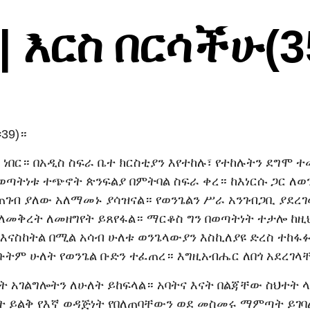
| እርስ በርሳችሁ(3
39)።
 ነበር። በአዲስ ስፍራ ቤተ ክርስቲያን እየተከሉ፣ የተከሉትን ደግሞ 
 ወጣትነቱ ተጭኖት ጵንፍልያ በምትባል ስፍራ ቀረ። ከእነርሱ ጋር ለ
አጠገብ ያለው አለማመኑ ያሳዝናል። የወንጌልን ሥራ አንገብጋቢ ያደረ
ለመቅረት ለመዘግየት ይጸየፋል። ማርቆስ ግን በወጣትነት ተታሎ ከዚህ
 እናስከትል በሚል አሳብ ሁለቱ ወንጌላውያን እስኪለያዩ ድረስ ተከፋፉ
ስቡትም ሁለት የወንጌል ቡድን ተፈጠረ። እግዚአብሔር ለበጎ አደረገላ
ት አገልግሎትን ለሁለት ይከፍላል። አባትና እናት በልጃቸው ስህተት 
ት ይልቅ የእኛ ወዳጅነት የበለጠባቸውን ወደ መስመሩ ማምጣት ይገባ