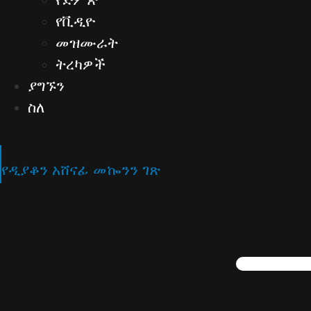
የቪዲዮ
መዝሙራት
ትረካዎች
ያግኙን
ስለ
የዲያቆን አሸናፊ መኰንን ገጽ