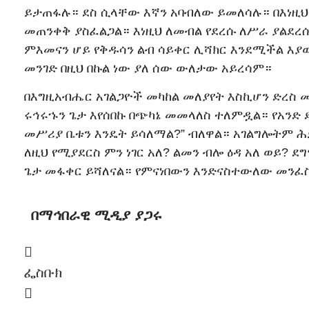
ይታጠፋሉ። ደስ ሲላቸው እኛን አባብለው ይመለሳሉ። በእነዚ
መጠንቀቅ ያስፈልጋል። እነዚህ ለመብል የደረሱ ለሥራ ያልደረሱ
ምእመናን ሆይ የቅዱሳን ልብ ሳይቀር ሊሻክር እንደሚችል እያወ
መንገድ በዚህ በኩል ነው ያለ ሰው ውለታው አይረሳም።
በእግዚአብሔር አገልጋዮች መካከል መለያየት እስኪሆን ድረስ መ
ሩኅሩኁን ጌታ እየሰበኩ በጭካኔ መመላለስ ተለምዷል። የአንድ 
መሥሪያ ቤቱን እንዴት ይሳለማል?” ብለዋል። አገልግሎትም ሕ
ለዚህ የሚያደርስ ምን ነገር አለ? ልመን ብሎ ዕዳ አለ ወይ? 
ጌታ መፋቀር ይሻለናል። የምናነበውን እንድናስተውለው መንፈስ
በማኅበራዊ ሚዲያ ያጋሩ
ፌስቡክ