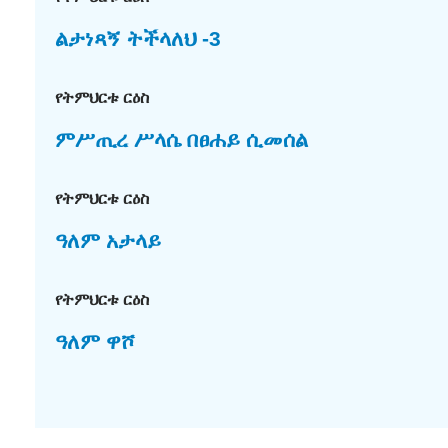
ልታነጻኝ ትችላለህ -3
የትምህርቱ ርዕስ
ምሥጢረ ሥላሴ በፀሐይ ሲመሰል
የትምህርቱ ርዕስ
ዓለም አታላይ
የትምህርቱ ርዕስ
ዓለም ዋሾ