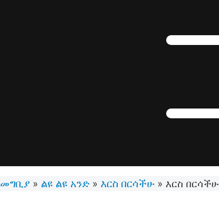
መግቢያ
ልዩ ልዩ አንድ
እርስ በርሳችሁ
»
»
»
እርስ በርሳችሁ