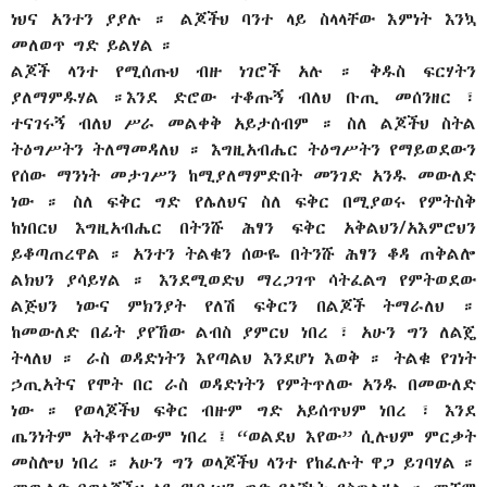
ነህና አንተን ያያሉ ። ልጆችህ ባንተ ላይ ስላላቸው እምነት እንኳ
መለወጥ ግድ ይልሃል ።
ልጆች ላንተ የሚሰጡህ ብዙ ነገሮች አሉ ። ቅዱስ ፍርሃትን
ያለማምዱሃል ።እንደ ድሮው ተቆጡኝ ብለህ ቡጢ መሰንዘር ፣
ተናገሩኝ ብለህ ሥራ መልቀቅ አይታሰብም ። ስለ ልጆችህ ስትል
ትዕግሥትን ትለማመዳለህ ። እግዚአብሔር ትዕግሥትን የማይወደውን
የሰው ማንነት መታገሥን ከሚያለማምድበት መንገድ አንዱ መውለድ
ነው ። ስለ ፍቅር ግድ የሌለህና ስለ ፍቅር በሚያወሩ የምትስቅ
ከነበርህ እግዚአብሔር በትንሹ ሕፃን ፍቅር አቅልህን/አእምሮህን
ይቆጣጠረዋል ። አንተን ትልቁን ሰውዬ በትንሹ ሕፃን ቆዳ ጠቅልሎ
ልክህን ያሳይሃል ። እንደሚወድህ ማረጋገጥ ሳትፈልግ የምትወደው
ልጅህን ነውና ምክንያት የለሽ ፍቅርን በልጆች ትማራለህ ።
ከመውለድ በፊት ያየኸው ልብስ ያምርህ ነበረ ፣ አሁን ግን ለልጄ
ትላለህ ። ራስ ወዳድነትን እየጣልህ እንደሆነ እወቅ ። ትልቁ የገነት
ኃጢአትና የሞት በር ራስ ወዳድነትን የምትጥለው አንዱ በመውለድ
ነው ። የወላጆችህ ፍቅር ብዙም ግድ አይሰጥህም ነበረ ፣ እንደ
ጤንነትም አትቆጥረውም ነበረ ፤ “ወልደህ እየው” ሲሉህም ምርቃት
መስሎህ ነበረ ። አሁን ግን ወላጆችህ ላንተ የከፈሉት ዋጋ ይገባሃል ።