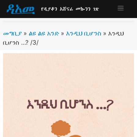
የዲያቆን አሸናፊ መኰንን ገጽ
መግቢያ
ልዩ ልዩ አንድ
እንዲህ ቢሆንስ
»
»
»
እንዲህ
ቢሆንስ …? /3/