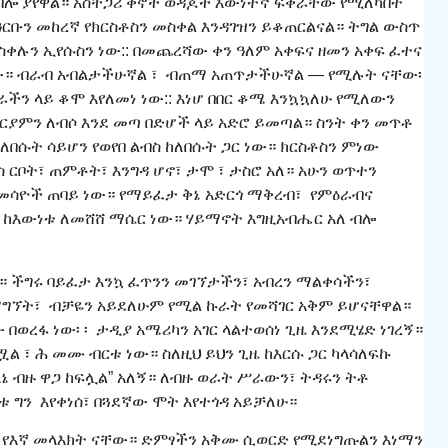
? ብሎ ያየዋል። አስቸጋሪ ቀኖች ወዳጆች እውነተኛ ፍቅራቸው የሚለካበት
የዓርቡን መከረኛ የክርስቶስን መስቀል እንዳገዝን ይቆጠርልናል። ትግል ውስጥ
ስቀሉን ኢየሱስን ነው:: በመጨረሻው ቀን ዓለም አቀፍና ዘመን አቀፍ ፈተና
ቸው። ብራብ አብልታችሁኛል ፣ ብጠማ አጠጥታችሁኛል — የሚሉት ናቸው፡
በበራችን ላይ ቆሞ እየለመነ ነው:: እነሆ በበር ቆሜ እንኳኳለሁ የሚለውን
ርያምን ለብሶ እንደ መጣ በድሆች ላይ አድሮ ይመጣል። ስንት ቀን መጥቶ
ለበሱት ሳይሆን የወየበ ልብስ ከለበሱት ጋር ነው። ክርስቶስን ምነው
 ርቦት፣ ጠምቶት፣ እንግዳ ሆኖ፣ ታሞ ፣ ታስሮ አለ። አሁን ወጥተን
መሳዮች ጠባይ ነው። የማይፈታ ቅኔ አድርጎ ማቅረብ፣ የምዕራብና
 ከእውነቱ ለመሸሸ ማሴር ነው። ሃይማኖት እግዚአብሔር አለ ብሎ
። ችግሩ ባይፈታ እንኳ ፈጥንን መገኘታችን፣ አብረን ማልቀሳችን፣
ግኘት፣ ብቻዬን አይደለሁም የሚል ኩራት የመሻገር አቅም ይሆናቸዋል።
በወረፋ ነው፡ ፡ ታዲያ አሜሪካን አገር ላልተወሰነ ጊዜ እንደሚሄድ ነገረኝ።
ሟል ፣ ሕ መሙ ብርቱ ነው። ስለዚህ ይህን ጊዜ ከእርሱ ጋር ካላሳለፍኩ
እኔ ብዙ ዋጋ ከፍሏል” አለኝ። ለብዙ ወራት ሥራውን፣ ትዳሩን ትቶ
ቱ ግን እየቀነሰ፣ በጓደኛው ሞት እየተጎዳ አይቻለሁ።
 የእኛ መላእክት ናቸው። ድምፃችን አቅሙ ሲወርድ የሚደነግጡልን እነማን