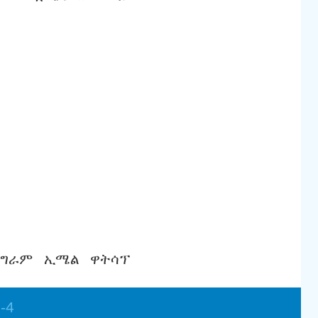
ሌግራም
ኢሜል
ዋትሳፕ
-4