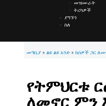
መዝሙራት
ትረካዎች
ያግኙን
ስለ
መግቢያ
ልዩ ልዩ አንድ
ከሰዎች ጋር ለመ
»
»
የትምህርቱ ርዕ
ለመኖር ምን እ