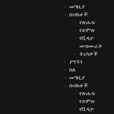
መግቢያ
ስብከቶች
የጽሑፍ
የድምጽ
የቪዲዮ
መዝሙራት
ትረካዎች
ያግኙን
ስለ
መግቢያ
ስብከቶች
የጽሑፍ
የድምጽ
የቪዲዮ