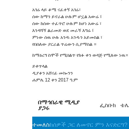
አገሬ ላይ ቆሜ ናፈቀኝ አገሬ፣
ሰው ከማን ይኖራል ሁሉም ሆኗል አውሬ ፤
ሰው ከሰው ተፈጥሮ ሁሉም ከሆነ አውሬ ፣
እንዳሻኝ ልራመድ ወደ መራኝ እግሬ ፤
ምነው ሰዉ ሁሉ አንዱ አንዱን አይመስል ፣
የበሰለው ያርራል ጥሬውን ሲያማስል ።
ከማዕረግ ስሞች የሚበልጥ የክፉ ቀን ወዳጅ የሚለው ነዉ።
ይቀጥላል
ዲያቆን አሸናፊ መኰንን
ሐምሌ 12 ቀን 2017 ዓ.ም
በማኅበራዊ ሚዲያ
ፌስቡክ
ቴ
ያጋሩ
ተመለስ
ከሰዎች ጋር ለመኖር ምን እናድርግ? 