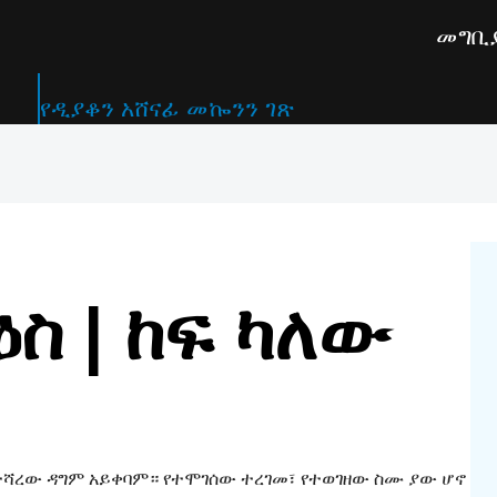
መግቢ
የዲያቆን አሸናፊ መኰንን ገጽ
ስ | ከፍ ካለው
ተሻረው ዳግም አይቀባም። የተሞገሰው ተረገመ፣ የተወገዘው ስሙ ያው ሆኖ