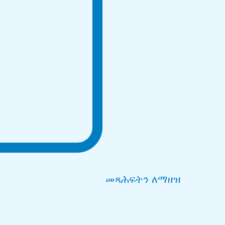
መጻሕፍትን ለማዘዝ