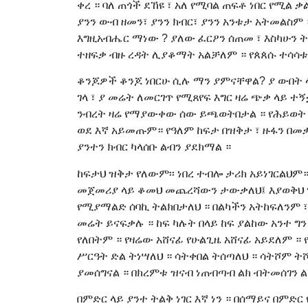
ቀረ ። ባለ ጠጎች ደኸዩ ፣ አለ የሚባል ጠፍቶ ነበር የሚል 
ያንን ውብ ዘመን፣ ያንን ክብር፣ ያንን አንቱታ አትመልስም
እግዚአብሔር ማነው ? ያለው ፈርዖን ሰጠመ ፣ እስካሁን ትን
ተዘፍቃ ብዙ ረዳት ሊያቆማት አልቻለም ። የጰጰሱ ተሳሳቱ
ቆንጆዎች ቆንጆ ነበርሁ ሲሉ ማን ያምናቸዋል? ያ ውበት ላ
ገላ ፣ ያ መሬት ለመርገጥ የሚጸየፍ እግር ዛሬ ጭቃ ላይ 
ንብረት ዛሬ የማያውቀው ሰው ይጫወትበታል ። የሕይወት መ
ወደ እኛ አይመጡም። የዓለም ከፍታ በዝቅታ ፣ ዙፋን በመቃብ
ያንተን ክብር ካላሰቡ ልብን ያደክማል ።
ከፍታህ ዝቅታ የለውም፡፡ ነበረ ተብሎ ታሪክ አይነገርልህም።
መጀመሪያ ላይ ቆመህ መጨረሻውን ታውቃለህ፤ እያወቅህ ግ
የሚያማልድ ሰባኪ ትልክበታለህ ። በልካችን አትከፍለንም ፣ 
መሬት ይናፍቃሉ ። ከፍ ካሉት በላይ ከፍ ያልከው አንተ ግን
የለበትም ። የዛሬው አሸናፊ የሁልጊዜ አሸናፊ አይደለም ። 
ሥርዓት ድል ትነሣለህ ። ሳትቀበል ትሰጣለህ ። ሳትሾም ትሾማ
ያመሰግናል ። በክረምቱ ዝናብ ነጠብጣብ ልክ ብትመሰገን ል
በምድር ላይ ያንተ ትልቅ ነገር እኛ ነን ። በሰማይና በምድር 