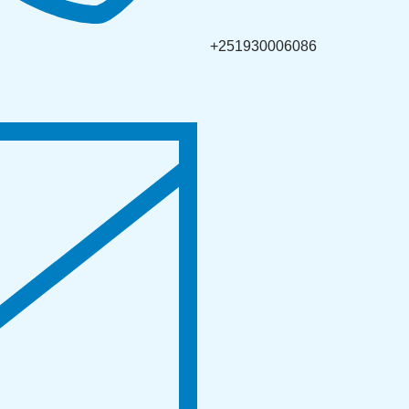
+251930006086