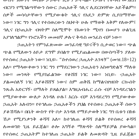
ብርሃን የሚገልጣቸውን ስውር ኃጢአቶች ኅሊና ሊደርስባቸው አይችልም፡፡
ሰዎች መሳሳታቸውን የሚያውቁት ኅሊና የአደጋ ድምጽ ሲያሰማቸው
ነው፡፡ ነገር ግን ኅሊና የተሰወረውን ስህተት ሁሉ የማወቅ አቅም የለውም፤
ኅሊና በኃጢአት ብዛትም ስለሚሞት የእውነት ሚዛን በመሆን ሁልጊዜ
አያገለግልም፡፡ የኑሮአችን መመዘኛ ቃሉና ቅዱስ መንፈስ ብቻ ነው፡፡
ኃጢአትን የምንፈጽመው መንፈሳዊ ዓይናችን ሲታወር ነው፡፡ ጭል
ጭል የሚለውን ዕይታ ደግሞ ይበልጥ የሚያጨልመው በውስጣችን ያለው
የተሰወረ ኃጢአት ነው፡፡ ነቢዩ፡-
“ከተሰወረ ኃጢአት አንጻኝ”
(መዝ.18÷12)
አለ፡፡ የማላውቀውን ነገር ግን የማደርገውን ኃጢአቴን አስወግድልኝ ማለቱ
ነው፡፡ መንጻት የሚያስፈልገው የቆሸሸ ነገር ነው፡፡ ነቢዩ፡- ‹ኃጢአት
ያልመሰለኝ ነገር እያቆሸሸኝ ነውና ስም ጠቅሼ ከማልናዘዝበት ርኲሰት
ንጹሕ አድርገኝ› በማለት ይጸልያል፡፡ እግዚአብሔር ራሱ ብቻ እንዳደረገልን
የሚያውቀው ውለታ እንዳለ ሁሉ፤ እርሱ ብቻ እንዳደረግን የሚያውቀው
ኃጢአት አለብን፡፡ የተገለጡ ኃጢአቶችን ያህል የተሰወሩ ኃጢአቶች ሰውን
ያቆሽሻሉ፡፡ በቤት ውስጥ የት ቦታ እንዳለ የማይታወቅ ነገር ግን ቤቱን በክፉ
ሽታ የሚያነቃንቅ ቆሻሻ አለ፡፡ ከተገለጠ ቆሻሻ ይልቅ የተሰወረ ቆሻሻ
ለመወገድ ጊዜ ይፈጃል፡፡ ቶሎ አግኝቶ ማጽዳት ስለማይቻል ያውካል፡፡
የተሰወረ ኃጢአትም ከተገለጠ ኃጢአት ይልቅ ለመጽዳት ጊዜ ይፈጃል፡፡