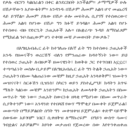
የቃሉ ብርሃን ካልበራልን በቀር ልንደርስበት አንችልም፡፡ ታማሚዎች ሁሉ
በሽታቸውን አያውቁትም፡፡ አንዳንዱ በሽታም ሕመም አልባ ሆኖ መጨረሻ
ላይ ይገኛል፡፡ ሕመም ያለው በሽታ ቶሎ መፍትሔ ሲያገኝ የተሰወረውና
ሕመም አልባ የሆነው በሽታ ግን ክፉኛ ይጎዳል፡፡ ሕመም አልባ የሆኑ
የተሰወሩ ብዙ የድርጊት ኃጢአቶች አሉ፡፡ በአቋራጭ ጉዳይ ለማስፈጸም
የሚከፈል ጉቦ ሰጪውም ሆነ ተቀባዩ መቼ ታመውበት ያውቃሉ
?
በእግዚአብሔር ፊት ከተገለጡ በእኛ ፊት ግን ከተሰወሩ ኃጢአቶች
አንዱ የዘመናችን ወረርሽኝ ብለን የምንጠራው ከዳተኝነት ነው፡፡ ይህ
የተሰወረ ኃጢአት ለብዙዎች ዘመናዊነት፣ ከወቅቱ ጋር የተገናዘበ አኗኗር፣
ተጣጣፊነት መስሎ ቢታይም በእግዚአብሔር ፊት ግን ትልቅ ኃጢአት ነው፡፡
ኃጢአትን በስሙ ካልጠራነው መቼም ከዚያ ኃጢአት አንላቀቅም፤ ዝሙትን
መዝናናት፣ ስርቆሽን ቢዝነስ፣ ስካርን ወይን ያስተፌሥህ፣ ክዳትን እጥፍ
ማለት ካልነው መቼም አንድንም፡፡ ከኃጢአት ለመላቀቅ ኃጢአትን በስሙ
መጥራት ግድ ነው፡፡ ኃጢአት ስውርነቱ ዘላቂ የሚሆነው በስሙ መጥራት
ሲያቅተንም ነው፡፡ አንዳንድ የተበላሸ የውሃ ማሞቂያ በሙቀት ይጀምራል፤
መውጣት በማይቻልበት ሰዓት ግን መቀዝቀዝ ይጀምራል፡፡ ቀድሞ ባይሞቅ
ሰውዬው አይገባም ነበር፤ ሲቀዘቅዝ ለማኩረፍም በዓይን ውስጥ ሳሙና
ገብቷልና አይቻልም፡፡ እየሳቀ መታጠብ የጀመረው ሰው እየተንቀጠቀጠ