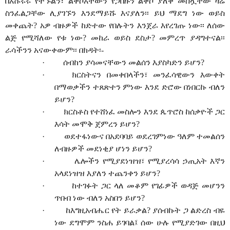
በእሹሩሩ የተኙልን፣ ልቅሶአቸውን የጋበዙን ልቅሶ ያለቀ መስሏቸው ዛሬ
ስንፈልጋቸው ሊያገኙን እንደማይሹ እናያለን፡፡ ይህ ማደግ ነው ወይስ
መቀጨት
?
አዎ ብዙዎች ከድተው የበሉትን እንጀራ እየረገጡ ነው፡፡ ለሰው
ልጅ የሚሻለው የቱ ነው
?
መከራ ወይስ ደስታ
?
መምረጥ ያዳግተናል፡፡
ራሳችንን አናውቀውም፡፡ በክዳት፡-
·
ሰብከን ያሳመናቸውን መልሰን እያስካድን ይሆን
?
·
ክርስትናን በመቀበላችን፣ መንፈሳዊውን እውቀት
በማወቃችን ተጸጽተን ምነው እንደ ድሮው በነበርኩ ብለን
ይሆን
?
·
ክርስቶስ የተሸነፈ መስሎን እንደ ጴጥሮስ ከሰቃዮች ጋር
እሳት መሞቅ ጀምረን ይሆን
?
·
ወደተፋነውና በአደባባይ ወደረገምነው ዓለም ተመልሰን
ለብዙዎች መደነቂያ ሆነን ይሆን
?
·
ሌሎችን የሚያደነዝዝ፣ የሚያረሳሳ ኃጢአት እኛን
አላደነዝዝ እያለን ተጨንቀን ይሆን
?
·
ከተገፉት ጋር ላለ መቆም የገፊዎች ወዳጅ መሆንን
ጥበብ ነው ብለን አስበን ይሆን
?
·
ከእግዚአብሔር የት ይራቃል
?
ያሰብኩት ጋ ልድረስ ብዬ
ነው ደግሞም ንስሐ ይገባል፤ ሰው ሁሉ የሚያድገው በዚህ