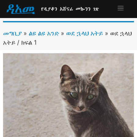
የዲያቆን አሸናፊ መኰንን ገጽ
መግቢያ
ልዩ ልዩ አንድ
ወደ ኋላህ አትይ
»
»
»
ወደ ኋላህ
አትይ / ክፍል 1