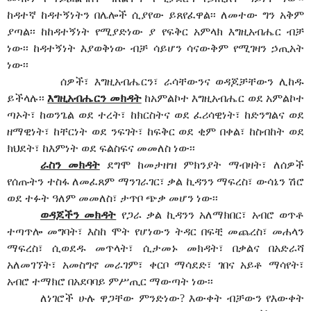
ከዳተኛ ከዳተኝነትን በሌሎች ሲያየው ይጸየፈዋል፡፡ ለመተው ግን አቅም
ያጣል፡፡ ከከዳተኝነት የሚያድነው ያ የፍቅር አምላክ እግዚአብሔር ብቻ
ነው፡፡ ከዳተኝነት እያወቅነው ብቻ ሳይሆን ሳናውቅም የሚገዛን ኃጢአት
ነው፡፡
ሰዎች፣ እግዚአብሔርን፣ ራሳቸውንና ወዳጆቻቸውን ሊከዱ
ይችላሉ፡፡
እግዚአብሔርን መክዳት
ከአምልኮተ እግዚአብሔር ወደ አምልኮተ
ጣኦት፣ ከወንጌል ወደ ተረት፣ ከክርስትና ወደ ፈሪሳዊነት፣ ከድንግልና ወደ
ዘማዊነት፣ ከቸርነት ወደ ንፍገት፣ ከፍቅር ወደ ቂም በቀል፣ ከስብከት ወደ
ክህደት፣ ከእምነት ወደ ፍልስፍና መመለስ ነው፡፡
ራስን መክዳት
ደግሞ ከመታዘዝ ምክንያት ማብዛት፣ ለሰዎች
የሰጡትን ተስፋ ለመፈጸም ማንገራገር፣ ቃል ኪዳንን ማፍረስ፣ ውሳኔን ሽሮ
ወደ ተፉት ዓለም መመለስ፣ ታጥቦ ጭቃ መሆን ነው፡፡
ወዳጆችን መክዳት
የጋራ ቃል ኪዳንን አለማክበር፣ አብሮ ወጥቶ
ተጣጥሎ መግባት፣ እስከ ሞት የሆነውን ትዳር በፍቺ መጨረስ፣ መሐላን
ማፍረስ፣ ሲወደዱ መጥላት፣ ሲታመኑ መክዳት፣ በቃልና በአድራሻ
አለመገኘት፣ አመስግኖ መራገም፣ ቀርቦ ማሳደድ፣ ገበና አይቶ ማሳየት፣
አብሮ ተማክሮ በአደባባይ ምሥጢር ማውጣት ነው፡፡
ለነገሮች ሁሉ ዋጋቸው ምንድነው
?
እውቀት ብቻውን የእውቀት