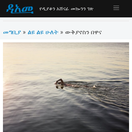
የዲያቆን አሸናፊ መኰንን ገጽ
መግቢያ
ልዩ ልዩ ሁለት
»
»
ውቅያኖስን በዋና