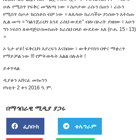
ሁሉ የሚሰጥ የፍቅር መግለጫ ነው ። ስጦታው ራሱን ሰጠን ፣ ራሱን
የሚሰጥ ስጦታ ክርስቶስ ብቻ ነው ። ለሌላው ከራሳችሁ ያነሰውን አትስጡ
ሊል መጣ ። “ባልንጀራህን እንደ ራስህ ውደድ” ብሎ በኦሪት ያዘዘው ፤ አሁን
ግን ነፍስን ለወዳጅህ በመስጠት ከራስህ በላይ ውደደው አለ (ዮሐ. 15 ፡ 13)
።
ኦ ጌታ ሆይ! ፍቅርህን እያረፍን እናስበው ፣ ውቅያኖስን በዋና ማቋረጥ
የማይቻል ነው !!! የምትወዱት እልል በሉለት !
ይቀጥላል
ዲያቆን አሸናፊ መኰንን
የካቲት 2 ቀን 2016 ዓ. ም.
በማኅበራዊ ሚዲያ ያጋሩ
ፌስቡክ
ቴሌግራም