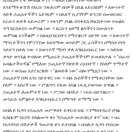
በኃጢአተኞች መካከል ተገኘ ። ፀሐይ በቆሻሻ ቦታ ብትወጣ
እንደማትቆሽሽ የእርሱ ንጽሕናም በሰዎች በደል አይረክስም ። እውነተኛ
ጻድቅ ኃጢአተኞችን አይገፋም ። በደለኛ ሲያገኝም ድንጋይ በመወርወር
የራሱን ጽድቅ አይሠራም ። የቱንም ያህል ብንቀደስ የክርስትናው የመልክ
ጥግ ክርስቶስን መምሰል ነው ። እርሱን ዕድሜ ልካችንን በሙሉነት
መምሰል አንችልም ። ስለዚህ ክርስትና የማያቋርጥ ዕድገት ነው ። እውነተኛ
ማንነታችንን የምናገኘው ከደካማው ወንድም ጋር ራሳችንን በማስተያየት
ሳይሆን በቃሉ ነው ። እውነተኛ ሚዛን ቃለ እግዚአብሔር ነው ። ስድስቱ
ቃላተ ወንጌል ተብለው የሚጠሩት ኃጢአተኞችንም ይመለከታሉ ። “ብራብ
አብልታችሁኛል” የሚለው ኃጢአተኛ የጽድቅ ረሀብተኛ ፣ የሰላም ጥማተኛ
ነው ። ውስጡ እያረገረገበት ፣ “ልወድቅ ነው” ብሎ የሚሰጋ ነው ።
ኃጢአተኛ በገዛ አገሩ ባይተዋር ነው ። ብዙ ሱሰኞችን የሚቀርባቸው ሰው
የለም ። እስረኛ ነው ። ሥልጣን ያለው አካል ነጻ ሊያወጣው ይገባል ።
ኃጢአተኛ ሕመምተኛ ነው ። ሥጋው በበሽታ ፣ ነፍሱ በድንቁርና ፣
መንፈሱ አምልኮተ እግዚአብሔርን በማጣት ታማሚ ነው ።
በብሉይ ኪዳን የኃጢአት መሥዋዕት ይቀርብ ነበር ። የማስተስሪያ በዓል
ቢከበርም ስርየት ስላልመጣ ቀኑ “የኃጢአት መታሰቢያ ቀን” ነበር ። ዛሬ
የአንዳንድ በሽታዎች ዓመታዊ ቀን ይታሰባል ። በብሉይ ኪዳን የነበረው
የማስተስሪያ ቀን ስርየትን ስላላመጣ የኃጢአት መታሰቢያ ቀን ነበር ።