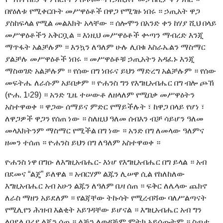
በየዕለቱ የሚቀርቡት መሥዋዕቶች በዋጋ የሚገዙ ነበሩ ። ኃጢአት ዋጋ
ያስከፍላል የሚል መልእክት አላቸው ። ሰሎሞን በአንድ ቀን ከሃያ ሺህ በላይ
መሥዋዕቶችን አቅርቧል ። እነዚህ መሥዋዕቶች ቍጣን ማብረድ እንጂ
ማጥፋት አልቻሉም ። እንኳን ለዓለም ሁሉ ሊበቁ እስራኤልን ማስማር
ያልቻሉ መሥዋዕቶች ነበሩ ። መሥዋዕቶቹ ኃጢአትን አዳፈኑ እንጂ
ማስወገድ አልቻሉም ። የሰው በግ ነበሩና ይህን ማድረግ አልቻሉም ። የሰው
መፍትሔ ለራሱም አይበቃም ። ዮሐንስ ግን የእግዚአብሔር በግ ብሎ ጮኸ
(ዮሐ. 1፡29) ። አንድ ጊዜ ተሠውቶ ለዘላለም የሚበቃ መሥዋዕትን
አስተዋወቀ ። ዋጋው ሰማይና ምድር የማይችሉት ፣ ከዋጋ በላይ የሆነ ፣
ለዋጋዎች ዋጋን የሰጠ ነው ። ስለዚህ ዓለመ ሰብእን ብቻ ሳይሆን ዓለመ
መላእክትንም ማስማር የሚችል በግ ነው ። አንድ በግ ለመላው ዓለምና
ዘመን ተሰጠ ። ዮሐንስ ይህን በግ ለዓለም አስተዋወቀ ።
ዮሐንስ ነዋ በግዑ ለእግዚአብሔር- እነሆ የእግዚአብሔር በግ ይላል ። አብ
በደመና “ልጄ” ይለዋል ። አብርሃም ልጁን ሊሠዋ ሲል የከለከለው
እግዚአብሔር አብ አሁን ልጁን ለዓለም ቤዛ ሰጠ ። ፍቅር ለሌላው ጨክኖ
ለራስ ማዘን አይደለም ። የልጃቸው ትኩሳት የሚረብሻው ባለሥልጣናት
የሚሊየን ሕዝብ እልቂት አይገዳቸው ይሆናል ። እግዚአብሔር አብ ግን
ለበደለ ባሪያ ልጁን ሰጠ ። ልጅን ለወዳጅም ምትክ አይሰጡትም ። ስጦታ