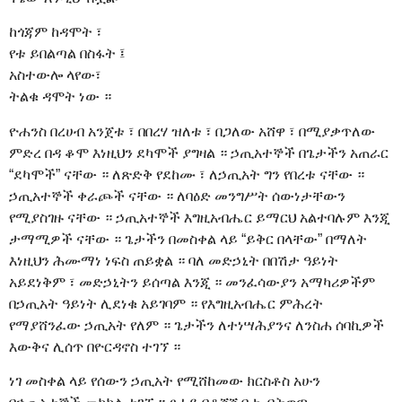
ከጎጃም ከዳሞት ፣
የቱ ይበልጣል በስፋት ፤
አስተውሎ ላየው፣
ትልቁ ዳሞት ነው ።
ዮሐንስ በረሀብ አንጀቱ ፣ በበረሃ ዝለቱ ፣ በጋለው አሸዋ ፣ በሚያቃጥለው
ምድረ በዳ ቆሞ እነዚህን ደካሞች ያግዛል ። ኃጢአተኞች በጌታችን አጠራር
“ደካሞች” ናቸው ። ለጽድቅ የደከሙ ፣ ለኃጢአት ግን የበረቱ ናቸው ።
ኃጢአተኞች ቀራጮች ናቸው ። ለባዕድ መንግሥት ሰውነታቸውን
የሚያስገዙ ናቸው ። ኃጢአተኞች እግዚአብሔር ይማርህ አልተባሉም እንጂ
ታማሚዎች ናቸው ። ጌታችን በመስቀል ላይ “ይቅር በላቸው” በማለት
እነዚህን ሕሙማነ ነፍስ ጠይቋል ። ባለ መድኃኒት በበሽታ ዓይነት
አይደነቅም ፣ መድኃኒትን ይሰጣል እንጂ ። መንፈሳውያን አማካሪዎችም
በኃጢአት ዓይነት ሊደነቁ አይገባም ። የእግዚአብሔር ምሕረት
የማያሸንፈው ኃጢአት የለም ። ጌታችን ለተነሣሕያንና ለንስሐ ሰባኪዎች
እውቅና ሊሰጥ በዮርዳኖስ ተገኘ ።
ነገ መስቀል ላይ የሰውን ኃጢአት የሚሸከመው ክርስቶስ አሁን