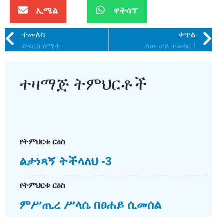
ኢሜል
ዋትሳፕ
ተመለስ
ቀጥል
ድፍርስ ስሜት
ሰው ሆይ ተመከር !
ተዛማጅ ትምህርቶች
የትምህርቱ ርዕስ
ልታነጻኝ ትችላለህ -3
የትምህርቱ ርዕስ
ምሥጢረ ሥላሴ በፀሐይ ሲመሰል