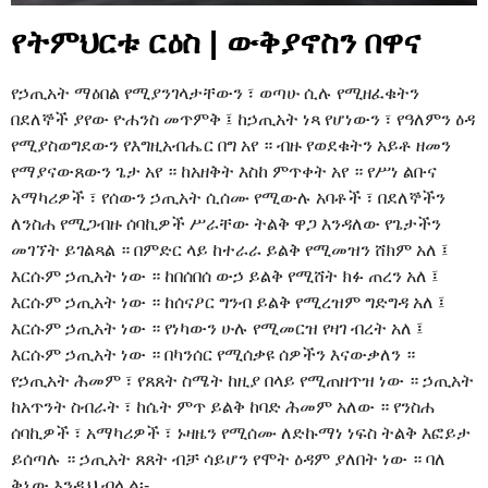
የትምህርቱ ርዕስ | ውቅያኖስን በዋና
የኃጢአት ማዕበል የሚያንገላታቸውን ፣ ወጣሁ ሲሉ የሚዘፈቁትን
በደለኞች ያየው ዮሐንስ መጥምቅ ፤ ከኃጢአት ነጻ የሆነውን ፣ የዓለምን ዕዳ
የሚያስወግደውን የእግዚአብሔር በግ አየ ። ብዙ የወደቁትን አይቶ ዘመን
የማያናውጸውን ጌታ አየ ። ከአዘቅት እስከ ምጥቀት አየ ። የሥነ ልቡና
አማካሪዎች ፣ የሰውን ኃጢአት ሲሰሙ የሚውሉ አባቶች ፣ በደለኞችን
ለንስሐ የሚጋብዙ ሰባኪዎች ሥራቸው ትልቅ ዋጋ እንዳለው የጌታችን
መገኘት ይገልጻል ። በምድር ላይ ከተራራ ይልቅ የሚመዝን ሸክም አለ ፤
እርሱም ኃጢአት ነው ። ከበሰበሰ ውኃ ይልቅ የሚሸት ክፉ ጠረን አለ ፤
እርሱም ኃጢአት ነው ። ከሰናዖር ግንብ ይልቅ የሚረዝም ግድግዳ አለ ፤
እርሱም ኃጢአት ነው ። የነካውን ሁሉ የሚመርዝ የዛገ ብረት አለ ፤
እርሱም ኃጢአት ነው ። በካንሰር የሚሰቃዩ ሰዎችን እናውቃለን ።
የኃጢአት ሕመም ፣ የጸጸት ስሜት ከዚያ በላይ የሚጠዘጥዝ ነው ። ኃጢአት
ከአጥንት ስብራት ፣ ከሴት ምጥ ይልቅ ከባድ ሕመም አለው ። የንስሐ
ሰባኪዎች ፣ አማካሪዎች ፣ ኑዛዜን የሚሰሙ ለድኩማነ ነፍስ ትልቅ እፎይታ
ይሰጣሉ ። ኃጢአት ጸጸት ብቻ ሳይሆን የሞት ዕዳም ያለበት ነው ። ባለ
ቅኔው እንዲህ ብሏል፡-