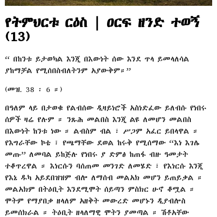
የትምህርቱ ርዕስ | ዐርፍ ዘንድ ተወኝ
(13)
“ በከንቱ ይታወካል እንጂ በእውነት ሰው እንደ ጥላ ይመላለሳል
ያከማቻል የሚሰበስብለትንም አያውቅም።”
(መዝ. 38 ፡ 6 ።)
በዓለም ላይ በታወቁ የልብሰው ዲዛይነሮች አስነድፈው ይለብሱ የነበሩ
ሰዎች ዛሬ የሉም ። ንጹሕ መልበስ እንጂ ልዩ ለመሆን መልበስ
በእውነት ከንቱ ነው ። ልብስም ብል ፣ ሥጋም አፈር ይበላዋል ።
የእግራቸው ኮቴ ፣ የጫማቸው ደወል ከሩቅ የሚሰማው “እነ እገሌ
መጡ” ለመባል ይከጅሉ የነበሩ ያ ድምፅ ከጠፋ ብዙ ዓመታት
ተቆጥረዋል ። እነርሱን ባሰጠመ መንገድ ለመሄድ ፣ የእነርሱ እንጂ
የእኔ ዱካ አይደበዝዝም ብሎ ለማሰብ መልአክ መሆን ይጠይቃል ።
መልአክም በትዕቢት እንደሚሞት ሰይጣን ምስክር ሁኖ ቆሟል ።
ሞትም የማያበቃ ዘላለም አዘቅት መውረድ መሆኑን ዲያብሎስ
ይመሰክራል ። ትዕቢት ዘላለማዊ ሞትን ያመጣል ። ሽቶአቸው