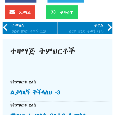
ኢሜል
ዋትሳፕ
ተመለስ
ቀጥል
ዐርፍ ዘንድ ተወኝ (12)
ዐርፍ ዘንድ ተወኝ (14)
ተዛማጅ ትምህርቶች
የትምህርቱ ርዕስ
ልታነጻኝ ትችላለህ -3
የትምህርቱ ርዕስ