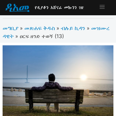
የዲያቆን አሸናፊ መኰንን ገጽ
መግቢያ
መጽሐፍ ቅዱስ
ብሉይ ኪዳን
መዝሙረ
»
»
»
ዳዊት
»
ዐርፍ ዘንድ ተወኝ (13)