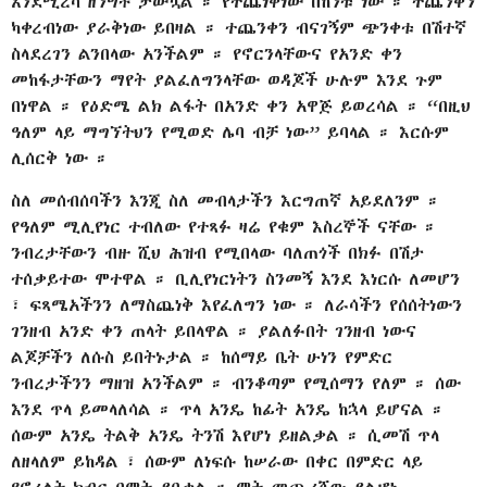
እንደሚረሳ ዘንግቶ ታውኳል ። የተጨነቅነው በከንቱ ነው ። ተጨንቀን
ካቀረብነው ያራቅነው ይበዛል ። ተጨንቀን ብናገኝም ጭንቀቱ በሽተኛ
ስላደረገን ልንበላው አንችልም ። የኖርንላቸውና የአንድ ቀን
መከፋታቸውን ማየት ያልፈለግንላቸው ወዳጆች ሁሉም እንደ ጉም
በነዋል ። የዕድሜ ልክ ልፋት በአንድ ቀን አዋጅ ይወረሳል ። “በዚህ
ዓለም ላይ ማግኘትህን የሚወድ ሌባ ብቻ ነው” ይባላል ። እርሱም
ሊሰርቅ ነው ።
ስለ መሰብሰባችን እንጂ ስለ መብላታችን እርግጠኛ አይደለንም ።
የዓለም ሚሊየነር ተብለው የተጻፉ ዛሬ የቁም እስረኞች ናቸው ።
ንብረታቸውን ብዙ ሺህ ሕዝብ የሚበላው ባለጠጎች በክፉ በሽታ
ተሰቃይተው ሞተዋል ። ቢሊየነርነትን ስንመኝ እንደ እነርሱ ለመሆን
፣ ፍጻሜአችንን ለማስጨነቅ እየፈለግን ነው ። ለራሳችን የሰሰትነውን
ገንዘብ አንድ ቀን ጠላት ይበላዋል ። ያልለፉበት ገንዘብ ነውና
ልጆቻችን ለሱስ ይበትኑታል ። ከሰማይ ቤት ሁነን የምድር
ንብረታችንን ማዘዝ አንችልም ። ብንቆጣም የሚሰማን የለም ። ሰው
እንደ ጥላ ይመላለሳል ። ጥላ አንዴ ከፊት አንዴ ከኋላ ይሆናል ።
ሰውም አንዴ ትልቅ አንዴ ትንሽ እየሆነ ይዘልቃል ። ሲመሽ ጥላ
ለዘላለም ይከዳል ፣ ሰውም ለነፍሱ ከሠራው በቀር በምድር ላይ