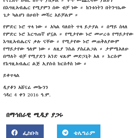
የኖረለት ክብር በሞት ያበቃል ። ሞት መጨረሻው ያልሆነ
በእግዚአብሔር የሚያምን ሰው ብቻ ነው ። ከንቱነትን በትንሣኤው
ጌታ ካልሆነ በሀብት መሻር አይቻልም ።
የምድር ኑሮ ጥላ ነው ። አካል ባለበት ጥላ ይታያል ። ሰማይ ስላለ
የምድር ኑሮ እርግጠኛ ሆኗል ። የሚታየው ኑሮ መሠረቱ የማይታየው
እግዚአብሔርና ቃሉ ናቸው ። የሚታየው ኑሮ መጠቅለያውም
የማይታየው ዓለም ነው ። ለዚያ ንስሐ ያስፈልጋል ። ታምሜአለሁ
በማለት ብቻ የሚያድን አንድ ፍጹም መድኃኒት አለ ። እርሱም
የእግዚአብሔር ልጅ ኢየሱስ ክርስቶስ ነው ።
ይቀጥላል
ዲያቆን አሸናፊ መኰንን
ኅዳር 4 ቀን 2016 ዓ.ም.
በማኅበራዊ ሚዲያ ያጋሩ
ፌስቡክ
ቴሌግራም