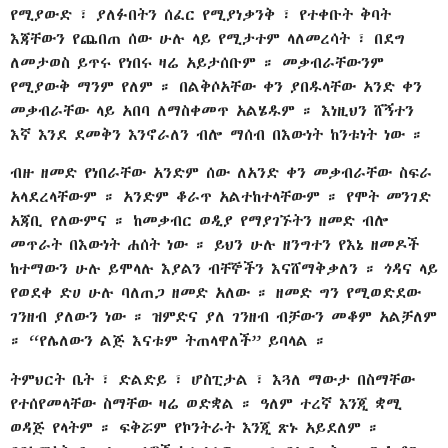
የሚያውድ ፣ ያለፉበትን ሰፈር የሚያነቃንቅ ፣ የተቀቡት ቅባት
እጃቸውን የጨበጠ ሰው ሁሉ ላይ የሚታተም ላለመረሳት ፣ በደግ
ለመታወስ ይጥሩ የነበሩ ዛሬ አይታሰቡም ። መቃብራቸውንም
የሚያውቅ ማንም የለም ። በልቅሶአቸው ቀን ያበዱላቸው አንድ ቀን
መቃብራቸው ላይ አበባ ለማስቀመጥ አልሄዱም ። እነዚህን ሸኝተን
እኛ እንደ ደመቅን እንኖራለን ብሎ ማሰብ በእውነት ከንቱነት ነው ።
ብዙ ዘመድ የነበራቸው አንድም ሰው ለአንድ ቀን መቃብራቸው ስፍራ
አላደረላቸውም ። አንድም ቆራጥ አልተከተላቸውም ። የሞት መንገድ
አጃቢ የለውምና ። ከመቃብር ወዲያ የማያገኙትን ዘመድ ብሎ
መጥራት በእውነት ሐሰት ነው ። ይህን ሁሉ ዘንግተን የእኔ ዘመዶች
ከተማውን ሁሉ ይሞላሉ እያልን ብቸኞችን እናሸማቅቃለን ። ጎዳና ላይ
የወደቀ ድሀ ሁሉ ባለጠጋ ዘመድ አለው ። ዘመድ ግን የሚወድደው
ገንዘብ ያለውን ነው ። ዝምድና ያለ ገንዘብ ብቻውን መቆም አልቻለም
። “የሌለውን ልጅ እናቱም ትጠላዋለች” ይባላል ።
ትምህርት ቤት ፣ ድልድይ ፣ ሆስፒታል ፣ እጓለ ማውታ በስማቸው
የተሰየመላቸው ስማቸው ዛሬ ወድቋል ። ዓለም ተረኛ እንጂ ቋሚ
ወዳጅ የላትም ። ፍቅሯም የኮንትራት እንጂ ጽኑ አይደለም ።