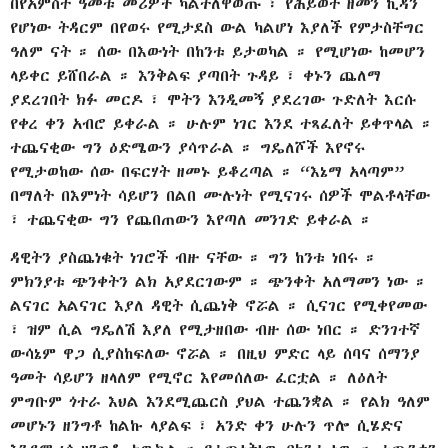
በየአምስት ዓመቱ መሪዎች ካልተለዋወጡ ፣ የሕይወት ዘመን ኪዳን
የሆነው ትዳርም በየወሩ የሚታደስ ውል ካልሆነ እያለች የምታስቸግር
ዓለም ናት ። ሰው በእውነት በከንቱ ይታወካል ። የሚሆነው ከመሆን
ላይቀር ይሸበራል ። እንቅልፍ ያጣበት ጉዳይ ፣ ቀኑን ጨለማ
ያደረገበት ክፉ መርዶ ፣ ሞትን እንዲመኝ ያደረገው ጉድለት እርሱ
የቀረ ቀን አብሮ ይቀራል ። ሁሉም ነገር እንደ ተጻፈለት ይቀጥላል ።
ተጨናቂው ግን ዕድሜውን ያሳጥራል ። ግዴለሾች እየኖሩ
የሚታወከው ሰው በፍርሃት ዘመኑ ይቆረጣል ። “እኔማ አላጣም”
በማለት በእምነት ሳይሆን በልበ ሙሉነት የሚናገሩ ሰዎች ሞልቶላቸው
፣ ተጨናቂው ግን የጨበጠውን እየጣለ መንገድ ይቀራል ።
ዳዊትን ያስጨነቁት ነገሮች ብዙ ናቸው ። ግን ከንቱ ነበሩ ።
ምክንያቱ ጭንቀትን ልክ አያደርገውም ። ጭንቀት አለማመን ነው ።
ልናገር አልናገር እያለ ዳዊት ሲጨነቅ ኖሯል ። ሲናገር የሚቀየመው
፣ ዝም ሲል ግዴለሽ እያለ የሚታዘበው ብዙ ሰው ነበር ። ድንገተኛ
ውሳኔም ዋጋ ሲያስከፍለው ኖሯል ። በዚህ ምድር ላይ ሰባና ሰማንያ
ዓመት ሳይሆን ዘላለም የሚኖር እየመሰለው ፈርቷል ። ለዕለት
ምግቡም ጎተራ እህል እንደሚጨርስ ያህል ተጨንቋል ። የልክ ዓለም
መሆኑን ዘንግቶ ከልኩ ላያልፍ ፣ አንድ ቀን ሁሉን ጥሎ ሲሄድና