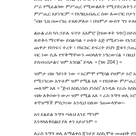
ሥራ የሚፈልገው ምሥጢር የሚውልለት የሚያድርለትን ሰው ነ
ምሥጢር አይነገርም ። የእግዚአብሔር ሰው ለመናገር ቦታን ፣
“ብዙ ጊዜ በመናገሬ ተጸጽቻለሁ ፣ በዝምታ ውስጥ ግን ተጸ
ልዑል ራስ ካሳ ኃይሉ ፍኖተ አእምሮ (የዕውቀት ጎዳና) 
ጽድቅሳ ማናቸው ይበልጣል ። ሁለት እጅ የሚሆነው የአንደበ
ጨዋታ የስንፍና ተረት ፣ የክርክር ድፍረት ይህን ፰ቱን ኃ
ብር ነው ሲሉ የጥቅማቸውን መበላለጥ ነግረውናል ። በዚህ 
ይከብሩበታልና ዝም እንበል” ይላሉ ። (ገጽ 204 ) ።
ዝምታ ብዙ ዓይነት ነው ። አርምሞ የሚባል የዝምታ ኑሮ 
የሚናገረው አጥቶም ዝም የሚል አለ ። የደበቀው ምሥጢር 
መለጎም አለ ። “ጅብ እስኪነክስ ያነክስ” እንዲሉ የራሱ እ
ብሎ ለቅሶውን ውጦ ዝም የሚል አለ ። ራስ ጉግሣ ወሌ
ቀኛዝማች ምስጋናው እንዲህ ብለው ገጠሙላቸው፡-
አባ ደልድል ጉግሣ ጣሉህ እንደ ማንም
እንዳላለቅስልህ ያለ ቀን አይሆንም ።
ለራስ ጉግሣ ወሌ ለማልቀስ ጃንሆይ እስኪሞቱ መጠበቅ ያ