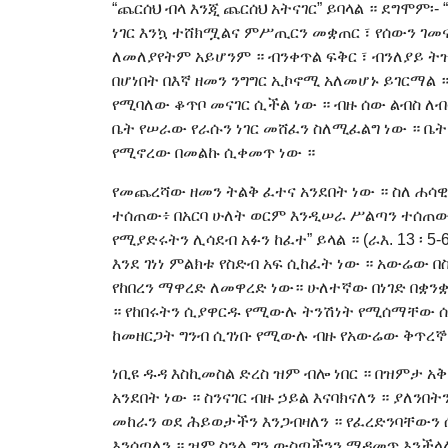
“ጨርሰህ ብላ እንጂ ጨርሰህ አትናገር” ይባላል ። ደግሞም፡-
ነገር እንኳ ተሸክሟልና ምሥጢርን መቋጠር ፣ የሰውን ገመ
ለመለያየትም አይሆንም ። ብንቀጥል ፍቅር ፣ ብንለያይ ት
በሆነበት በእኛ ዘመን ንግግር ኢኮኖሚ አለመሆኑ ይገርማል 
የሚባለው ቆጥቦ መናገር ሲችል ነው ። ብዙ ሰው ልብስ ለብሷ
ቤት የሠራው የራሱን ነገር መሸፈን ስለሚፈልግ ነው ። ቤት 
የሚኖረው በመልኩ ሲቀመጥ ነው ።
የመጨረሻው ዘመን ትልቅ ፈተና አንደበት ነው ። ስለ ሐሳዊ 
ተሰጠው፥ በአርባ ሁለት ወርም እንዲሠራ ሥልጣን ተሰ
የሚያድሩትን ሊሳደብ አፉን ከፈተ” ይላል ። (ራእ. 13 ፡
እንደ ገነነ ምልክቱ የስድብ አፍ ሲከፈት ነው ። አውሬው በ
የከበረን ማዋረድ ለመዋረድ ነው። ሁለተኛው በነገድ በቋንቋ
። የከበሩትን ሲያዋርዱ የሚውሉ ትንሽነት የሚሰማቸው ሰዎ
ከመዘርጋት ግንብ ሲገነቡ የሚውሉ ብዙ የአውሬው ቅጥረኞች
ነቢዩ ዱዳ እስኪመስል ድረስ ዝም ብሎ ነበር ። በዝምታ አ
አንደበት ነው ። ስንናገር ብዙ ኃይል እናባክናለን ። ያለንበ
መከራን ወደ ሕይወታችን እንጋብዛለን ። የፈረድንባቸውን ሰ
እንሰጣለን ። ዝም ስንል ግን ውስጣችንን ማዳመጥ እንችላ