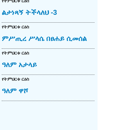
የትምህርቱ ርዕስ
ልታነጻኝ ትችላለህ -3
የትምህርቱ ርዕስ
ምሥጢረ ሥላሴ በፀሐይ ሲመሰል
የትምህርቱ ርዕስ
ዓለም አታላይ
የትምህርቱ ርዕስ
ዓለም ዋሾ