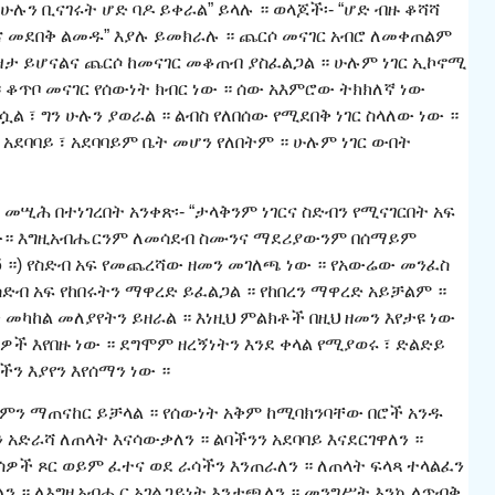
 “ሁሉን ቢናገሩት ሆድ ባዶ ይቀራል” ይላሉ ። ወላጆች፡- “ሆድ ብዙ ቆሻሻ
ና መደበቅ ልመዱ” እያሉ ይመክራሉ ። ጨርሶ መናገር አብሮ ለመቀጠልም
ዝታ ይሆናልና ጨርሶ ከመናገር መቆጠብ ያስፈልጋል ። ሁሉም ነገር ኢኮኖሚ
። ቆጥቦ መናገር የሰውነት ክብር ነው ። ሰው አእምሮው ትክክለኛ ነው
ል ፣ ግን ሁሉን ያወራል ። ልብስ የለበሰው የሚደበቅ ነገር ስላለው ነው ።
አደባባይ ፣ አደባባይም ቤት መሆን የለበትም ። ሁሉም ነገር ውበት
መሢሕ በተነገረበት አንቀጽ፡- “ታላቅንም ነገርና ስድብን የሚናገርበት አፍ
ጠው። እግዚአብሔርንም ለመሳደብ ስሙንና ማደሪያውንም በሰማይም
 5-6 ።) የስድብ አፍ የመጨረሻው ዘመን መገለጫ ነው ። የአውሬው መንፈስ
ስድብ አፍ የከበሩትን ማዋረድ ይፈልጋል ። የከበረን ማዋረድ አይቻልም ።
 መካከል መለያየትን ይዘራል ። እነዚህ ምልክቶች በዚህ ዘመን እየታዩ ነው
ች እየበዙ ነው ። ደግሞም ዘረኝነትን እንደ ቀላል የሚያወሩ ፣ ድልድይ
ን እያየን እየሰማን ነው ።
ቅምን ማጠናከር ይቻላል ። የሰውነት አቅም ከሚባክንባቸው በሮች አንዱ
ትን አድራሻ ለጠላት እናሳውቃለን ። ልባችንን አደባባይ እናደርገዋለን ።
ዎች ጾር ወይም ፈተና ወደ ራሳችን እንጠራለን ። ለጠላት ፍላጻ ተላልፈን
ለን ። ለእግዚአብሔር አገልጋይነት እንታጫለን ። መንግሥት እንኳ ለጥብቅ