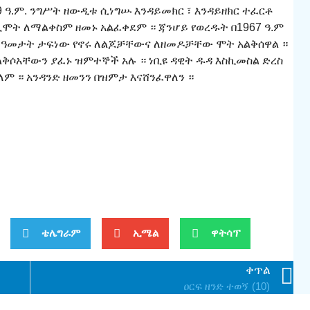
09 ዓ.ም. ንግሥት ዘውዲቱ ሲነግሡ እንዳይመክር ፣ እንዳይዘክር ተፈርቶ
ሞት ለማልቀስም ዘመኑ አልፈቀደም ። ጃንሆይ የወረዱት በ1967 ዓ.ም
ቅ ለዓመታት ታፍነው የኖሩ ለልጆቻቸውና ለዘመዶቻቸው ሞት አልቅሰዋል ።
ልቅሶአቸውን ያፈኑ ዝምተኞች አሉ ። ነቢዩ ዳዊት ዱዳ እስኪመስል ድረስ
ለም ። አንዳንድ ዘመንን በዝምታ እናሸንፈዋለን ።
ቴሌግራም
ኢሜል
ዋትሳፕ
ቀጥል
ዐርፍ ዘንድ ተወኝ (10)