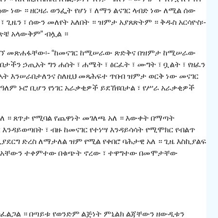
ው ። ዘርዛራ ወንፌት የሆነ ፣ ለማን ልናገር ላብድ ነው ለሚል ሰው
 ጊዜን ፣ ሰውን መለየት አለበት ። ዝምታ አያጸጽትም ። ቅዱስ አርሳዮስ፡-
ጽቼ አላውቅም” ብሏል ።
በተሰኘ መጽሐፋቸው፡- “ከመናገር ከሚሠራው ጽድቅና በዝምታ ከሚሠራው
ታችን ኃጢአት ግን ሐሰት ፣ ሐሜት ፣ ፅርፈት ፣ ሙግት ፣ ቧልት ፣ የዘፈን
ጢአት እንሠራበታለንና ስለዚህ መጻሕፍተ ጥበብ ዝምታ ወርቅ ነው መናገር
ዓለም ኑሮ ቢሆን የነገር አራቃቂዎች ይደኸዩበታል ፣ የሥራ አራቃቂዎች
አለ ። ጸጥታ የሚባል የጨዋነት መገለጫ አለ ። እውቀት በማጣት
እንዳይወጣበት ፣ ብዙ ከመናገር የተነሣ እንዳይሳሳት የሚሞክር የብልጥ
ስኪያደርግ ድረስ ለማታለል ዝም የሚል የቀበሮ ባሕታዊ አለ ። ጊዜ እስኪያልፍ
 ኑሮአቸውን ተቀምተው በቁጭት ኖረው ፣ ተዋግተው በመሞታቸው
ስፈልጋል ። በጣይቱ የወንድም ልጅነት ምኒልክ ልጃቸውን ዘውዲቱን