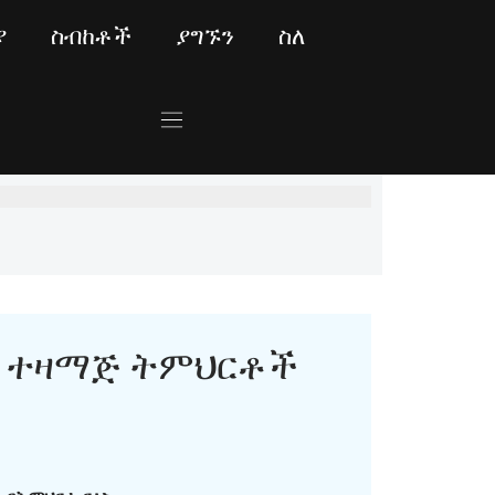
ያ
ስብከቶች
ያግኙን
ስለ
ተዛማጅ ትምህርቶች