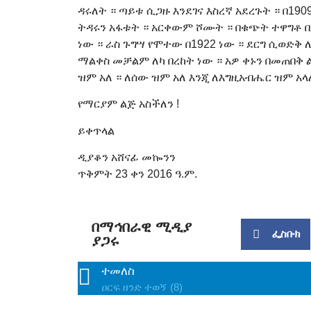
ዳሩለት ። ጣይቱ ሲጋዙ እንደገና እስረኛ አደረጉት ። በ19
ትዳሩን አፋቱት ። አርቀውም ሾሙት ። በቁጭት ተዋግቶ ቢ
ነው ። ራስ ጉግሣ የሞተው በ1922 ነው ። ደርግ ሲወድ
ማልቀስ መቻልም ለካ በረከት ነው ። አዎ ቀኑን በመጠበቅ 
ዝም አለ ። ለሰው ዝም አለ እንጂ ለእግዚአብሔር ዝም አላ
የማርያም ልጅ አስችለን !
ይቀጥላል
ዲያቆን አሸናፊ መኰንን
ጥቅምት 23 ቀን 2016 ዓ.ም.
በማኅበራዊ ሚዲያ
ፌስቡክ
ያጋሩ
ተመለስ
ዐርፍ ዘንድ ተወኝ (8)