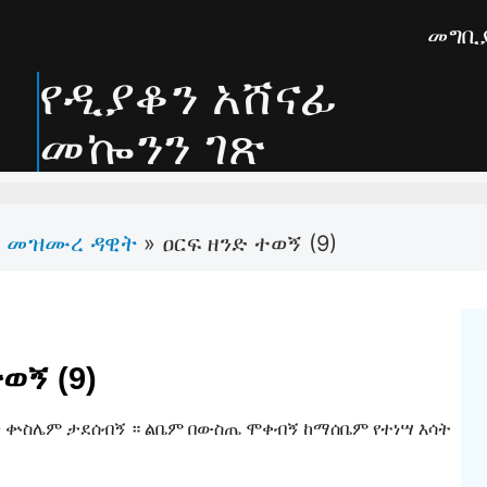
መግቢ
የዲያቆን አሸናፊ
መኰንን ገጽ
መዝሙረ ዳዊት
»
ዐርፍ ዘንድ ተወኝ (9)
ወኝ (9)
ልሁ፥ ቍስሌም ታደሰብኝ ። ልቤም በውስጤ ሞቀብኝ ከማሰቤም የተነሣ እሳት