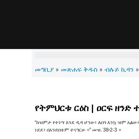
መግቢያ
መጽሐፍ ቅዱስ
ብሉይ ኪዳን
»
»
»
የትምህርቱ ርዕስ | ዐርፍ ዘንድ ተ
“ከዝምታ የተነሣ እንደ ዲዳ ሆንሁ፥ ለበጎ እንኳ ዝም አ
ነደደ፥ በአንደበቴም ተናገርሁ ።” መዝ. 38፡2-3 ።