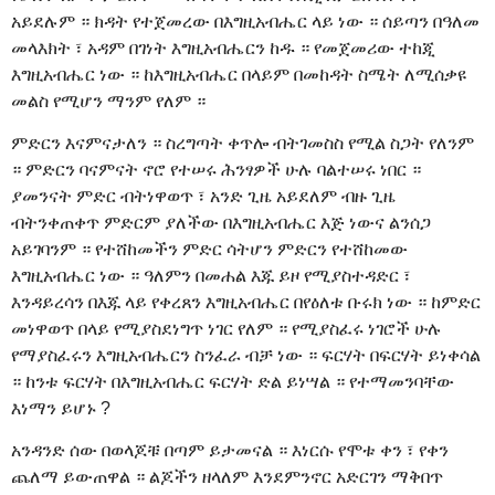
አይደሉም ። ክዳት የተጀመረው በእግዚአብሔር ላይ ነው ። ሰይጣን በዓለመ
መላእክት ፣ አዳም በገነት እግዚአብሔርን ከዱ ። የመጀመሪው ተከጂ
እግዚአብሔር ነው ። ከእግዚአብሔር በላይም በመከዳት ስሜት ለሚሰቃዩ
መልስ የሚሆን ማንም የለም ።
ምድርን እናምናታለን ። ስረግጣት ቀጥሎ ብትገመስስ የሚል ስጋት የለንም
። ምድርን ባናምናት ኖሮ የተሠሩ ሕንፃዎች ሁሉ ባልተሠሩ ነበር ።
ያመንናት ምድር ብትነዋወጥ ፣ አንድ ጊዜ አይደለም ብዙ ጊዜ
ብትንቀጠቀጥ ምድርም ያለችው በእግዚአብሔር እጅ ነውና ልንሰጋ
አይገባንም ። የተሸከመችን ምድር ሳትሆን ምድርን የተሸከመው
እግዚአብሔር ነው ። ዓለምን በመሐል እጁ ይዞ የሚያስተዳድር ፣
እንዳይረሳን በእጁ ላይ የቀረጸን እግዚአብሔር በየዕለቱ ቡሩክ ነው ። ከምድር
መነዋወጥ በላይ የሚያስደነግጥ ነገር የለም ። የሚያስፈሩ ነገሮች ሁሉ
የማያስፈሩን እግዚአብሔርን ስንፈራ ብቻ ነው ። ፍርሃት በፍርሃት ይነቀሳል
። ከንቱ ፍርሃት በእግዚአብሔር ፍርሃት ድል ይነሣል ። የተማመንባቸው
እነማን ይሆኑ ?
አንዳንድ ሰው በወላጆቹ በጣም ይታመናል ። እነርሱ የሞቱ ቀን ፣ የቀን
ጨለማ ይውጠዋል ። ልጆችን ዘላለም እንደምንኖር አድርገን ማቅበጥ