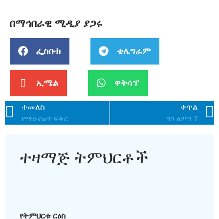
በማኅበራዊ ሚዲያ ያጋሩ
ፌስቡክ
ቴሌግራም
ኢሜል
ዋትሳፕ
ተመለስ
ቀጥል
የማይናወጥ ፍቅር
ግን ለምን ?
ተዛማጅ ትምህርቶች
የትምህርቱ ርዕስ