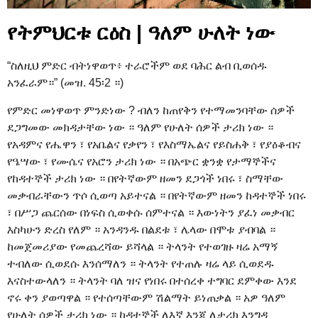
የትምህርቱ ርዕስ | ዓለም ሁለት ነው
“ስለዚህ ምድር ብትነዋወጥ፥ ተራሮችም ወደ ባሕር ልብ ቢወሰዱ
አንፈራም።” (መዝ. 45፡2 ።)
የምድር መነዋወጥ ምንድነው ? ብለን ከጠየቅን የተማመንባቸው ሰዎች
ደጋግመው መክዳታቸው ነው ። ዓለም የሁለት ሰዎች ታሪክ ነው ።
የአዳምና የሔዋን ፣ የአቤልና የቃየን ፣ የእስማኤልና የይስሐቅ ፣ የያዕቆብና
የዔሣው ፣ የሙሴና የአሮን ታሪክ ነው ። በአጭር ቋንቋ የታማኞችና
የከዳተኞች ታሪክ ነው ። በየትኛውም ዘመን ደጋጎች ነበሩ ፣ ስማቸው
መቃብራቸውን ጥሶ ሲወጣ አይተናል ። በየትኛውም ዘመን ከዳተኞች ነበሩ
፣ በሥጋ ጨርሰው በነፍስ ሲወቀሱ ሰምተናል ። እውነትን ያፈነ መቃብር
እስካሁን ድረስ የለም ። አንዳንዱ በልደቱ ፣ ሌላው በሞቱ ያብባል ።
ከመጀመሪያው የመጨረሻው ይሻላል ። ትላንት የተወገዙ ዛሬ አማኝ
ተብለው ሲወደሱ እንሰማለን ። ትላንት የተጠሉ ዛሬ ላይ ሲወደዱ
እናስተውላለን ። ትላንት ባለ ዝና የነበሩ በተሰረቀ ተግባር ደምቀው እንደ
ኖሩ ቀን ያወጣዋል ። የተሰጣቸውም ሽልማት ይነጠቃል ። አዎ ዓለም
የሁለት ሰዎች ታሪክ ነው ። ከዳተኞች ለእኛ እንጂ ለታሪክ እንግዳ