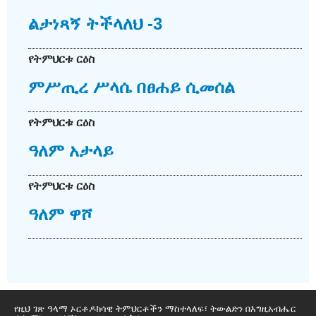
ልታነጻኝ ትችላለህ -3
የትምህርቱ ርዕስ
ምሥጢረ ሥላሴ በፀሐይ ሲመሰል
የትምህርቱ ርዕስ
ዓለም አታላይ
የትምህርቱ ርዕስ
ዓለም ዋሾ
የዚህ ገጽ ዓላማ ኦርቶዶክሳዊ ትምህርቶችን ማስተላለፍ፣ ትውልድን በእግዚአብሔር