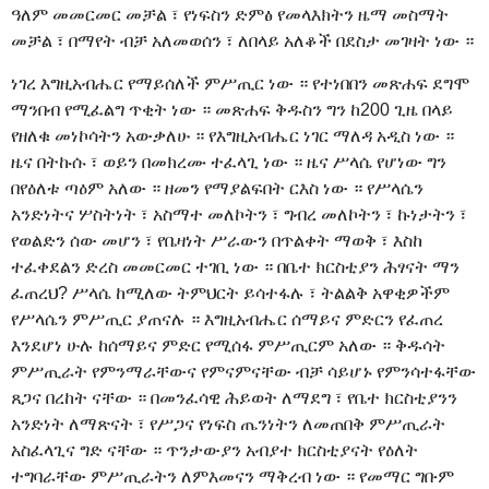
ዓለም መመርመር መቻል ፣ የነፍስን ድምፅ የመላእክትን ዜማ መስማት
መቻል ፣ በማየት ብቻ አለመወሰን ፣ ለበላይ አለቆች በደስታ መገዛት ነው ።
ነገረ እግዚአብሔር የማይሰለች ምሥጢር ነው ። የተነበበን መጽሐፍ ደግሞ
ማንበብ የሚፈልግ ጥቂት ነው ። መጽሐፍ ቅዱስን ግን ከ200 ጊዜ በላይ
የዘለቁ መነኮሳትን አውቃለሁ ። የእግዚአብሔር ነገር ማለዳ አዲስ ነው ።
ዜና በትኩሱ ፣ ወይን በመክረሙ ተፈላጊ ነው ። ዜና ሥላሴ የሆነው ግን
በየዕለቱ ጣዕም አለው ። ዘመን የማያልፍበት ርእስ ነው ። የሥላሴን
አንድነትና ሦስትነት ፣ አስማተ መለኮትን ፣ ግብረ መለኮትን ፣ ኩነታትን ፣
የወልድን ሰው መሆን ፣ የቤዛነት ሥራውን በጥልቀት ማወቅ ፣ እስከ
ተፈቀደልን ድረስ መመርመር ተገቢ ነው ። በቤተ ክርስቲያን ሕፃናት ማን
ፈጠረህ? ሥላሴ ከሚለው ትምህርት ይሳተፋሉ ፣ ትልልቅ አዋቂዎችም
የሥላሴን ምሥጢር ያጠናሉ ። እግዚአብሔር ሰማይና ምድርን የፈጠረ
እንደሆነ ሁሉ ከሰማይና ምድር የሚሰፋ ምሥጢርም አለው ። ቅዱሳት
ምሥጢራት የምንማራቸውና የምናምናቸው ብቻ ሳይሆኑ የምንሳተፋቸው
ጸጋና በረከት ናቸው ። በመንፈሳዊ ሕይወት ለማደግ ፣ የቤተ ክርስቲያንን
አንድነት ለማጽናት ፣ የሥጋና የነፍስ ጤንነትን ለመጠበቅ ምሥጢራት
አስፈላጊና ግድ ናቸው ። ጥንታውያን አብያተ ክርስቲያናት የዕለት
ተግባራቸው ምሥጢራትን ለምእመናን ማቅረብ ነው ። የመማር ግቡም