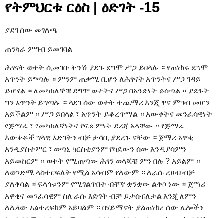
የትምህርቱ ርዕስ | ዕድገት -15
ያደገ ሰው መገለጫ
ጠንካራ ምግብ ይመገባል
ሕፃናት ወተት ሲመገቡ ትንሽ ያደጉ ደግሞ ሥጋ ይበላሉ ። የጠነከሩ ደግሞ
አጥንት ይግጣሉ ። ምንም ጠቃሚ ቢሆን ለሕፃናት አጥንትና ሥጋ ገዳይ
ይሆናል ። ለመካከለኞቹ ደግሞ ወተትና ሥጋ በአንድነት ይሰጣል ። ያደጉት
ግን አጥንት ይግጣሉ ። ላደገ ሰው ወተት ተጨማሪ እንጂ ዋና ምግብ መሆን
አይችልም ። ሥጋ ይበላል ፣ አጥንት ይቆረጥማል ። እውቀትና መንፈሳዊነት
የጅማሬ ፣ የመካከለኛነትና የፍጹምነት ደረጃ አላቸው ። የጅማሬ
እውቀቶች ግላዊ እድገትን ብቻ ታሳቢ ያደረጉ ናቸው ። ጀማሪ አዋቂ
እንዲያስተምር ፣ ወጣኒ ክርስቲያንም የካደውን ሰው እንዲያሳምን
አይመከርም ። ወተት የሚጠጣው ሕፃን ወላጆቼ ምን በሉ ? አይልም ።
ለወንድሜ ላስተርፍለት የሚል አሳብም የለውም ። ለራሱ ረሀብ ብቻ
ያለቅሳል ። ፍላጎቱንም የሚገልጥበት ብቸኛ ቋንቋው ልቅሶ ነው ። ጀማሪ
አዋቂና መንፈሳዊም ስለ ራሱ እድገት ብቻ ይታሰብለታል እንጂ ለምን
ለሌላው አልተረፍክም አይባልም ። በሃይማኖት ያልጠነከረ ሰው ሌሎችን