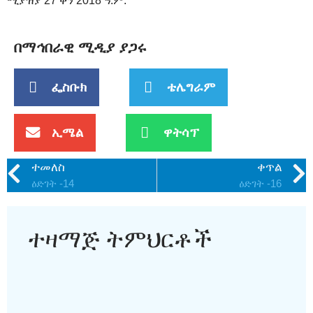
ሚያዝያ 27 ቀን 2018 ዓ.ም.
በማኅበራዊ ሚዲያ ያጋሩ
ፌስቡክ
ቴሌግራም
ኢሜል
ዋትሳፕ
ተመለስ
ቀጥል
ዕድገት -14
ዕድገት -16
ተዛማጅ ትምህርቶች