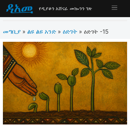
የዲያቆን አሸናፊ መኰንን ገጽ
መግቢያ
ልዩ ልዩ አንድ
ዕድገት
»
»
»
ዕድገት -15