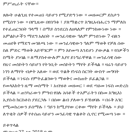
ምሥጢራት ናቸው።
ጸሎት ሁልጊዜ የተመጠነ ሳይሆን የሚያድግ ነው ። መዘመርም ደስታን
የሚሰጥ ነው ። በየጊዜው በየሰዓቱ ፣ ያለማቋረጥ እግዚአብሔርን ማምለክ
የተፈጠርንበት ዓላማ ፣ ሰማይ ስንደርስ ለዘላለም የምንከውነው ነው ።
አምልኮታችን ማደግ አለበት ። መንፈሳዊው ዓለም ምንድነው ? ብለን
መጠየቅ የማደግ መገለጫ ነው ። መንፈሳዊውን ዓለም ማወቅ የቻለ ሰው
ስለ ምድር ማወቅ አይቸገርም ። ምን እየመጣ እንደሆነ ያውቃል ። የሰዎችን
ስሜት ያነባል ። ለማያስተውሉም እያየ ይነግራቸዋል ። መንፈሳዊ ሰው
የዜና መስኮትን ሳይሆን የትንቢት መስኮትን ማየት ይችላል ። ዛሬን ሳይሆን
ነገን ለማየት ብቃት አለው ። ወደ ጥልቅ የነፍስ ስርገት ውስጥ መግባት
ይችላል ። ነፍሱ የምትፈልገውን ማወቅና መስጠት ይፈልጋል ።
የመላእክትን ዜማ መስማት ፣ አብዝቶ መዘመር ፣ ወደ ጣዕመ ነፍስ መድረስ
ይችላል ። ጠንካራውን ምግብ የበሉ አባቶች ተአምራትን በስመ እግዚእነ
ኢየሱስ ክርስቶስ ያደርጋሉ ፣ በሰው ልብ ያለውን ይገነዘባሉ ። በሩቅ አገር
የሚመከረውን ይሰማሉ ፣ ዓይን ከሚያየው ርቀው ማየት ይችላሉ ። ይህ
ለጥቂት ሰዎች የተሰጠ ሳይሆን መንፈሳዊ ጥልቀት ሲኖር የሚመጣ ነው ።
ይቀጥላል