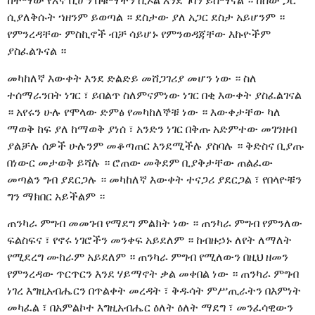
ከተማው የእኛ ቢሆን በቁማችን ሲኦል እንደ ገባን ይሰማናል ። ከሰው ጋር
ሲያለቅሱት ኀዘንም ይወጣል ። ደስታው ያለ አጋር ደስታ አይሆንም ።
የምንረዳቸው ምስኪኖች ብቻ ሳይሆኑ የምንወዳጃቸው እኩዮችም
ያስፈልጉናል ።
መካከለኛ እውቀት እንደ ድልድይ መሸጋገሪያ መሆን ነው ። ስለ
ተሰማራንበት ነገር ፣ ይበልጥ ስለምናምነው ነገር በቂ እውቀት ያስፈልገናል
። አየሩን ሁሉ የሞላው ድምፅ የመካከለኞቹ ነው ። እውቀታቸው ካለ
ማወቅ ከፍ ያለ ከማወቅ ያነሰ ፣ አንድን ነገር በቅጡ አድምተው መገንዘብ
ያልቻሉ ሰዎች ሁሉንም መቆጣጠር እንደሚችሉ ያስባሉ ። ቅድስና ቢያጡ
በነውር መታወቅ ይሻሉ ። ሮጠው መቅደም ቢያቅታቸው ጠልፈው
መጣልን ግብ ያደርጋሉ ። መካከለኛ እውቀት ተናጋሪ ያደርጋል ፣ የበላዮቹን
ግን ማክበር አይችልም ።
ጠንካራ ምግብ መመገብ የማደግ ምልክት ነው ። ጠንካራ ምግብ የምንለው
ፍልስፍና ፣ የኖሩ ነገሮችን መንቀፍ አይደለም ። ከብዙኃኑ ለየት ለማለት
የሚደረግ ሙከራም አይደለም ። ጠንካራ ምግብ የሚለውን በዚህ ዘመን
የምንረዳው ጥርጥርን እንደ ሃይማኖት ቃል መቀበል ነው ። ጠንካራ ምግብ
ነገረ እግዚአብሔርን በጥልቀት መረዳት ፣ ቅዱሳት ምሥጢራትን በእምነት
መካፈል ፣ በአምልኮተ እግዚአብሔር ዕለት ዕለት ማደግ ፣ መንፈሳዊውን