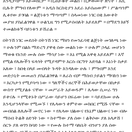
እንዲያሳምን አይመከርም ። ቢጠይቁት መልስ ፣ ቢቃወሙት ጽናት ፣ እሺ
ቢሉት ምግብ የለውም ። አዲስ ክርስቲያን አደራ አይሰጠውም ፣ ሥልጣንም
ሊቆየው ይገባል ። ልጅነቱን ማጣጣም ፣ ስላመነው ነገር በቂ እውቀት
መያዝ ያስፈልገዋል ። ሁልጊዜ ግን የሚታሰብለት አይደለም ። በማደግ እዩኝ
ተመልከቱኝ ባይነቱን ይሽራል ።
በትንሽ ነገር መደሰት በትንሽ ነገር ማዘን የመንፈሳዊ ልጅነት መገለጫ ነው
። ሁሉንም በልክ ማድረግ ያዋቂ ሰው መልክ ነው ። ሁሉም ኃላፊ መሆኑን
ማወቁ የአንድ ሙሉ ሰው ማሳያ ነው ። እኔ የሚል አዋቂ አይደለም ፣ እኛ
የሚል የሌሎችን ፍላጎት የሚያዳምጥ እርሱ በርግጥ አድጓል ። እኔነት ስቃይ
አለው ፣ ከበቂ በላይ መብላት ጉዳት እንዳለው ሁሉ ፣ ምግብም እንደ
መድኃኒት መመጠን ያስፈልገዋል ። ለራስ ብቻ ማሰብ ኃይልን ማባከን ነው
። እርካታን የሚያሳጣ ነው ። ግለኞችና ዘረኞች በሕይወታቸው በስቃይ
ውስጥ የሚያልፉ ናቸው ። መሥራት አይወዱም ፣ ሌላው ሲሠራ ግን
ይቀናሉ ። የሚቀኑት በሥራው ሳይሆን በፍሬው ነው ። ሳይደክሙ ሁሉ
እንዲሆንላቸው የሚመኙ ፣ የሌላውን ቀምተው መክበር የሚሹ ናቸው ።
መብሰል ለሌሎች መኖር ነው ። የሌላው ህልውና የእኔም ህልውና ነው ብሎ
ማሰብ ትልቅ ዕድገት ነው ። ከተማው ያለ ሰው ፣ ልቅሶው ያለ አላቃሽ ፣
ሰርጉ ያለ ወገን ከባድ ነው ። የሙሉ ከተማ ባለቤት ብንሆን ያለ ሰው