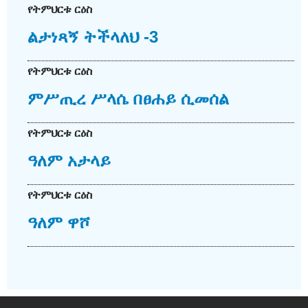
የትምህርቱ ርዕስ
ልታነጻኝ ትችላለህ -3
የትምህርቱ ርዕስ
ምሥጢረ ሥላሴ በፀሐይ ሲመሰል
የትምህርቱ ርዕስ
ዓለም አታላይ
የትምህርቱ ርዕስ
ዓለም ዋሾ