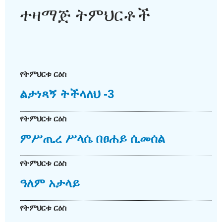
ተዛማጅ ትምህርቶች
የትምህርቱ ርዕስ
ልታነጻኝ ትችላለህ -3
የትምህርቱ ርዕስ
ምሥጢረ ሥላሴ በፀሐይ ሲመሰል
የትምህርቱ ርዕስ
ዓለም አታላይ
የትምህርቱ ርዕስ