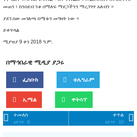
መጠን ፣ ስንሰደብ ንቆ በማለፍ ማደጋችንን ማረጋገጥ አለብን ።
ያደገ ሰው መገለጫ ስሜቱን መግዛት ነው ።
ይቀጥላል
ሚያዝያ 9 ቀን 2018 ዓ.ም.
በማኅበራዊ ሚዲያ ያጋሩ
ፌስቡክ
ቴሌግራም
ኢሜል
ዋትሳፕ
ተመለስ
ቀጥል
ዕድገት -8
ዕድገት -10