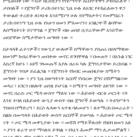
የሚጠብቅ ነው ። ቤተ ክርስቲያን የሃይማኖት አርበኞችዋን ታከብራለች ፣
ታስባለች ። የጀግኖች ታሪክ በተነገረ ጊዜ ሁሉ ለአገር የተከፈለውን ዋጋ
ትውልድ ተረድቶ ለነጻነቱ እንደሚነሣ ሁሉ የሰማዕታትና የመምህራን
ታሪክ በተነሣ ጊዜ ሁሉ የአሁን ዘመን ምእመናንና አገልጋዮች ልባቸው
ለሰማዕትነት ይነሣሣል ። ጀግኖች ብዙ ጠባይ ቢኖራቸውም አንደኛው
ጠባያቸው ስሜታቸውን መግዛት ነው ።
በታላላቅ ፈተናዎችና የውጊያ ውሎዎች ስማቸውን ያስጠሩ በሰላማዊው
ዘመንም ክብራቸውን ጠብቀው መኖር ይገባቸዋል ። በመጠጥ ፣ በአጉል ነገር
እስረኛ ከሆኑ ፣ አዩኝ ገላመጡኝ እያሉ ዘራፍ ካሉ ጀግንነታቸው ይረክሳል ።
ጀግንነት ጥበቃ ይፈልጋል ። የጀግንነት የክብር መጠበቂያው ስሜትን
መግዛት ነው ። ያን ጊዜ በወጣትነት አርበኛ የነበረው ጀግና በሽምግልናው
መካሪ ፣ አገርን በጸሎት ጠባቂ ይሆናል ። ስሜትን መግዛት ዕድገት ነው ።
መኖር በራሱ ጦር ሜዳ ውስጥ ማለፍ ነው ። ሕይወት ብርቱ ጦርነት ናት
እንደ ተባለ በሕይወት ውጊያ ውስጥ ብዙ ጀግኖች ይወጣሉ ። ትዕግሥትን
ገንዘብ በማድረግ ፣ ደርሶ ሌላውን አጥቂ ባለመሆን ፣ ለተማረከ በመራራት ፣
በልኩ በመጣላት በሕይወት ውስጥ አርበኞች ይወጣሉ ። ሕይወት ጦር ሜዳ
ናት ። ጦር ሜዳ መዋጊያው ነው ። መሸሽ የማይችሉበት የከበባ ዘመን አለ
። ያንን ቆራጥ ሁኖ ማሳለፍ ይገባል ። የእኔን ሕመም ማን ሊታመምልኝ ፣