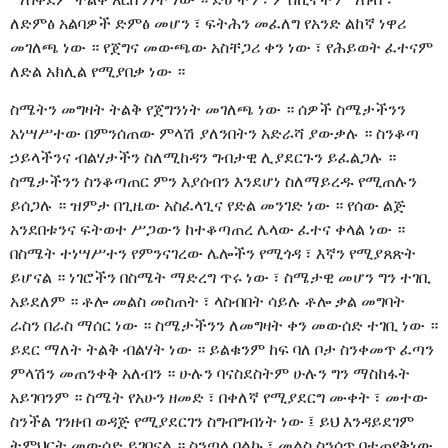
ለድምፅ አልባዎች ድምፅ መሆን ፣ ፍትሕን መፈለግ የአንድ ልከኛ ነዋሪ
መገለጫ ነው ። የጀግና መውጫው አስቸጋሪ ቀን ነው ፣ የሕይወት ፈተናም
ለድል አክሊል የሚያበቃ ነው ።
ስሜትን መግዛት ትልቅ የጀግንነት መገለጫ ነው ። ሰዎች ስሜታችንን
አነሣሥተው በምንሰጠው ምላሽ ያለንበትን አድራሻ ያውቃሉ ። ስንቆጣ
ኃይላችንና ብልሃታችን ስለሚከዳን ግብታዊ ሊያደርጉን ይፈልጋሉ ።
ስሜታችንን ስንቆጣጠር ምን እያሰብን እንደሆነ ስለማይረዱ የሚጠሉን
ይሰጋሉ ። ዝምታ በጊዜው አስፈላጊና የድል መንገድ ነው ። የሰው ልጅ
አንደበቱንና ፍትወተ ሥጋውን ከተቆጣጠረ ሌላው ፈተና ቀላል ነው ።
በስሜት ተነሣሥተን የምንናገረው ሌሎችን የሚጎዳ ፣ እኛን የሚያጸጽት
ይሆናል ። ነገሮችን በስሜት ማድረግ ጥሩ ነው ፣ ስሜታዊ መሆን ግን ተገቢ
አይደለም ። ቶሎ መልስ መስጠት ፣ ላስብበት ሳይሉ ቶሎ ቃል መግባት
ራስን በራስ ማሰር ነው ። ስሜታችንን ለመግዛት ቀን መውሰድ ተገቢ ነው ።
ይደር ማለት ትልቅ ብልሃት ነው ። ይልቁንም ከፍ ባለ ቦታ ስንቀመጥ ፈጣን
ምላሽን መጠንቀቅ አለብን ። ሁሉን ባናስደስትም ሁሉን ግን ማስከፋት
አይገባንም ። ስሜት የአሁን ዘመድ ፣ በቀለኛ የሚያደርግ ሙቀት ፣ መተው
ስንችል ገንዘብ ወዳጅ የሚያደርገን ስግብግብነት ነው ፤ ይህ እንዳይደገም
ትምህርት መውሰድ ይገባናል ። ስንጣላ በልኩ ፣ መልስ ስንሰጥ በተጠየቅነው