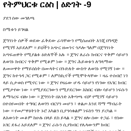
የትምህርቱ ርዕስ | ዕድገት -9
ያደገ ሰው መገለጫ
ስሜቱን ይገዛል
ጀግንነት ሰዎች ወደው ፈቅደው ራሳቸውን የሚሰጡበት እንጂ በግዳጅ
የሚገኝ አይደለም ። ይህችን አጭር ዘመንና ጎዶሎ ዓለም በጀግንነት
አጣፍጠዋት የሚያልፉ ዕድለኞች አሉ ። ጀግና ለራሱ ክብርና ጥቅም ሳይሆን
ለወገኑ ክብርና ጥቅም የሚቆም ነው ። ጀግና ሕይወቱን ለዓላማው
ለመሠዋት የማይሰስት በሙላትና በጉድለት ውስጥ ለወገኑ የሚገኝ ነው ።
ጀግና ከተጎዳ ጋር የሚቆም ፣ ለምስኪኖች የሚሞትላቸው ፣ ዛሬ ተሰብሮ ነገ
ላይ ሲታወስ የሚኖር ነው ። ጀግና የዛሬው ሆዱ ሳይሆን የነገው የአገር ክብር
የሚታየው ነው ። የሚያደርገውን የሚያደርገው እከበር ብሎ ሳይሆን ነፍሱን
ለማሳረፍ ብሎ ነው ። ጀግንነት በአንድ አቅጣጫ ብቻ የሚገኝ ሳይሆን
በተሰየሙበት ተግባር ለወገን ብርሃን መሆን ፣ ቀልጦ እንደ ሻማ ማብራት
ነው ። የመሥዋዕትነት ኑሮ አካልን ቢያጎሳቁልም ነፍስን ግን ያረካል ።
ለእውነት መቆም ከሁሉ በላይ ደስ ይላል ። ጀግና ዘሎ ሰው ተጋፊ ፣ የሰው
አገር ደፋሪ አይደለም ። ጀግና ራሱን ሲያከብር የሌላውንም ክብር