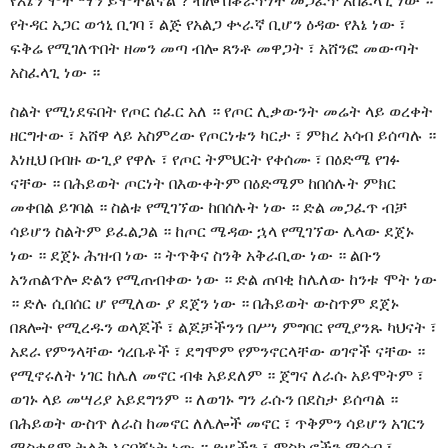
የእኔን ሞት ማን ይሞትልኛል ? ብሎ በቆራጥነት መጋፈጥ አስፈላጊ ነው ።
የትዳር አጋር ወኅኒ ቢገባ ፣ ልጅ የአልጋ ቍራኛ ቢሆን ዕዳው የእኔ ነው ፣
ፍቅሬ የሚገለጥበት ዘመን መጣ ብሎ ጸንቶ መዋጋት ፣ አሸንፎ መውጣት
አስፈላጊ ነው ።
ስልት የሚነደፍበት የጦር ሰፈር አለ ። የጦር ሊቃውንት መሬት ላይ ወረቀት
ዘርግተው ፣ አሸዋ ላይ አስምረው የጦርነቱን ካርታ ፣ ምክረ አሳብ ይሰጣሉ ።
እነዚህ በብዙ ውጊያ የዋሉ ፣ የጦር ትምህርት የቀሰሙ ፣ በዕድሜ የገፉ
ናቸው ። በሕይወት ጦርነት በእውቀትም በዕድሜም ከበሰሉት ምክር
መቀበል ይገባል ። ስልቱ የሚገኘው ከበሰሉት ነው ። ድል መጋፈጥ ብቻ
ሳይሆን ስልትም ይፈልጋል ። ከጦር ሜዳው ኋላ የሚገኘው ሌላው ደጀኑ
ነው ። ደጀኑ ሕዝብ ነው ። ትጥቅና ስንቅ አቅራቢው ነው ። ልቡን
አንጠልጥሎ ድልን የሚጠብቀው ነው ። ድል ጠባቂ ከሌለው ከንቱ ሞት ነው
። ድሉ ሲበሰር ሆ የሚለው ያ ደጀን ነው ። በሕይወት ውስጥም ደጀኑ
በጸሎት የሚረዱን ወላጆች ፣ ልጆቻችንን በሥነ ምግባር የሚያንጹ ካህናት ፣
አደራ የምንላቸው ጎረቤቶች ፣ ደግሞም የምንኖርላቸው ወገኖች ናቸው ።
የሚኖሩለት ነገር ከሌለ መኖር ብቁ አይደለም ። ጀግና ለራሱ አይሞትም ፣
ወገኑ ላይ መሣሪያ አይደግንም ። ለወገኑ ግን ራሱን በደስታ ይሰጣል ።
በሕይወት ውስጥ ለራስ ከመኖር ለሌሎች መኖር ፣ ጥቅምን ሳይሆን አገርን
ማስቀደም ትልቅ አርበኝነት ነው ። ድሆችን ፣ ምስኪኖችን ማሰብ ፣