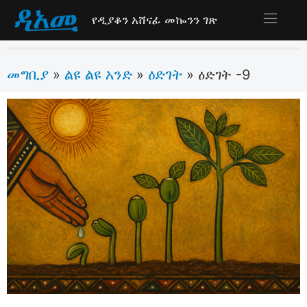
የዲያቆን አሸናፊ መኰንን ገጽ
መግቢያ
ልዩ ልዩ አንድ
ዕድገት
»
»
»
ዕድገት -9