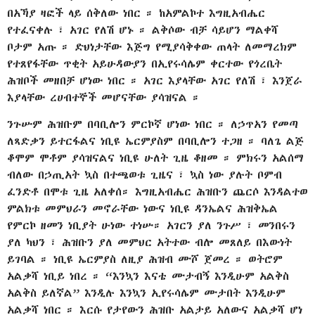
በአኻያ ዛፎች ላይ ሰቅለው ነበር ። ከአምልኮተ እግዚአብሔር
የተፈናቀሉ ፣ አገር የለሽ ሆኑ ። ልቅሶው ብቻ ሳይሆን ማልቀሻ
ቦታም አጡ ። ድህነታቸው እጅግ የሚያሳቅቀው ጠላት ለመማረክም
የተጸየፋቸው ጥቂት አይሁዳውያን በኢየሩሳሌም ቀርተው የጎረቤት
ሕዝቦች መዘበቻ ሆነው ነበር ። አገር እያላቸው አገር የለሽ ፣ እንጀራ
እያላቸው ረሀብተኞች መሆናቸው ያሳዝናል ።
ንጉሡም ሕዝቡም በባቢሎን ምርኮኛ ሆነው ነበር ። ለኃጥአን የመጣ
ለጻድቃን ይተርፋልና ነቢዩ ኤርምያስም በባቢሎን ተጋዘ ። ባለጌ ልጅ
ቆሞም ሞቶም ያሳዝናልና ነቢዩ ሁለት ጊዜ ቆዘመ ። ምክሩን አልሰማ
ብለው በኃጢአት ኳስ በተጫወቱ ጊዜና ፣ ኳስ ነው ያሉት ቦምብ
ፈንድቶ በሞቱ ጊዜ አለቀሰ። እግዚአብሔር ሕዝቡን ጨርሶ እንዳልተወ
ምልክቱ መምህራን መኖራቸው ነውና ነቢዩ ዳንኤልና ሕዝቅኤል
የምርኮ ዘመን ነቢያት ሁነው ተነሡ። አገርን ያለ ንጉሥ ፣ መንበሩን
ያለ ካህን ፣ ሕዝቡን ያለ መምህር አትተው ብሎ መጸለይ በእውነት
ይገባል ። ነቢዩ ኤርምያስ ለዚያ ሕዝብ ሙሾ ጀመረ ። ወትሮም
አልቃሻ ነቢይ ነበረ ። “እንኳን እናቴ ሙታብኝ እንዲሁም አልቅስ
አልቅስ ይለኛል” እንዲሉ እንኳን ኢየሩሳሌም ሙታበት እንዲሁም
አልቃሻ ነበር ። እርሱ የታየውን ሕዝቡ አልታይ አለውና አልቃሻ ሆነ