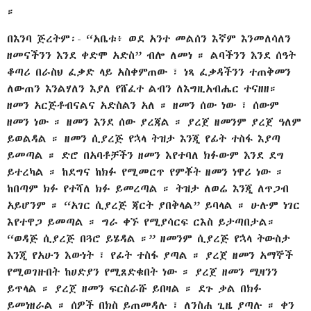
።
በእንባ ጅረትም፡- “አቤቱ፥ ወደ አንተ መልሰን እኛም እንመለሳለን
ዘመናችንን እንደ ቀድሞ አድስ” ብሎ ለመነ ። ልባችንን እንደ ሰዓት
ቆጣሪ በራስህ ፈቃድ ላይ አስቀምጠው ፣ ነጻ ፈቃዳችንን ተጠቅመን
ለውጠን እንልሃለን እያለ የሸፈተ ልብን ለእግዚአብሔር ተናዘዘ።
ዘመን አርጅቶብናልና አድስልን አለ ። ዘመን ሰው ነው ፣ ሰውም
ዘመን ነው ። ዘመን እንደ ሰው ያረጃል ። ያረጀ ዘመንም ያረጀ ዓለም
ይወልዳል ። ዘመን ሲያረጅ የኋላ ትዝታ እንጂ የፊት ተስፋ እያጣ
ይመጣል ። ድሮ በአባቶቻችን ዘመን እየተባለ ክፉውም እንደ ደግ
ይተረካል ። ከደግና ከክፉ የሚመርጥ የምቾት ዘመን ነዋሪ ነው ።
ከበጣም ክፉ የተሻለ ክፉ ይመረጣል ። ትዝታ ለወሬ እንጂ ለጥጋብ
አይሆንም ። “አገር ሲያረጅ ጃርት ያበቅላል” ይባላል ። ሁሉም ነገር
እየተዋጋ ይመጣል ። ግራ ቀኙ የሚያሳርፍ ርእስ ይታጣበታል።
“ወዳጅ ሲያረጅ በጓሮ ይሄዳል ።” ዘመንም ሲያረጅ የኋላ ትውስታ
እንጂ የአሁን እውነት ፣ የፊት ተስፋ ያጣል ። ያረጀ ዘመን አማኞች
የሚወገዙበት ከሀድያን የሚጸድቁበት ነው ። ያረጀ ዘመን ሚዛንን
ይጥላል ። ያረጀ ዘመን ፍርስራሹ ይበዛል ። ደጉ ቃል በክፉ
ይመነዘራል ። ሰዎች በክስ ይጠመዳሉ ፣ ለንስሐ ጊዜ ያጣሉ ። ቀን