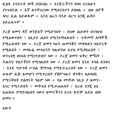
ሲከፋ ያሳደጉት ውሻ ይነክሳል ። እንጀራችንን የበላ ተረከዙን
ያነሣብናል ። እኛ ለተቸገርነው የሚሰናበተን ይበዛል ። ብዙ ሰዎች
ጭር ሲል አይወዱም ። እንደ ዘፈን ባንድ ሰርግ እንጂ ልቅሶ
አይፈልጉም ።
ያረጀ ዘመን ዳኛ ወንጀለኛ የሚሆንበት ፣ የሰው ሕይወት በገንዘብ
የሚለወጥበት ፣ ነቢያተ ሐሰት የሚንጎማለሉበት ፣ ጥቅመኛ አማኞች
የሚፈሉበት ነው ። ያረጀ ዘመን ካህን ጠመንጃና መስቀልን ላስታርቅ
የሚልበት ፣ መነኩሴ መሳፍንት ካልሆንሁ እያለ የሚዳክርበት ፣
ወንጌላዊ በነፍስ የሚነግድበት ነው ። ያረጀ ዘመን ፍቅር ሞኝነት ፣
ትሕትና የበታችነት የሚባልበት ነው ። ያረጀ ዘመን እንደ ተሳለ አንበሳ
፣ እንደ ግድግዳ ሥዕል ሽማግሌ የማይታፈርበት ነው ። ያረጀ ዘመን
ሁሉም ልጅ ለመሆን የሚጥርበት የሽምግልና ቋንቋና አለባበስ
የሚናቅበት የሕፃናት ዓለም ነው ። ባለ ሙሾው ነቢይ ያ ዘመን፡-
አገር የሚናድበት ፣ መቅደስ የሚቃጠልበት ፣ እርሱ እንጂ እኔ
አጠፋሁ የማይባልበት ነውና ዘመናችንን እንደ ቀድሞ አድስ ብሎ
ለመነ ።
ጸሎት