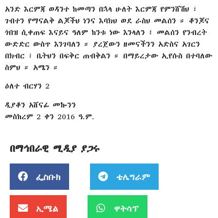
አንድ እርምጃ ወዳንተ ከመጣን በኋላ ሁለት እርምጃ የምንሸሽህ ፣
ገብተን የማናልቅ ልጆችህ ነንና እባክህ ወደ ራስህ መልሰን ። ቆንጆና
ጎበዝ ሲቀጠፍ እናይና ዓለም ከንቱ ነው እንላለን ፤ መልሰን የንብረት
ውድድር ውስጥ እንገባለን ። ያረጀውን ዘመናችንን አድስና አገርን
በክብር ፣ ቤትህን በፍቅር ጠብቅልን ። በማይረታው ኢየሱስ በተባለው
ስምህ ። አሜን ።
ዕለተ ብርሃን 2
ዲያቆን አሸናፊ መኰንን
መስከረም 2 ቀን 2016 ዓ.ም.
በማኅበራዊ ሚዲያ ያጋሩ
ፌስቡክ
ቴሌግራም
ኢሜል
ዋትሳፕ