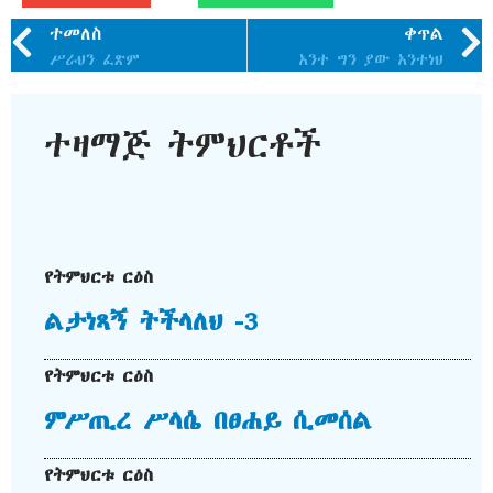
ተመለስ
ቀጥል
ሥራህን ፈጽም
አንተ ግን ያው አንተነህ
ተዛማጅ ትምህርቶች
የትምህርቱ ርዕስ
ልታነጻኝ ትችላለህ -3
የትምህርቱ ርዕስ
ምሥጢረ ሥላሴ በፀሐይ ሲመሰል
የትምህርቱ ርዕስ