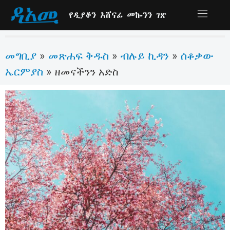
የዲያቆን አሸናፊ መኰንን ገጽ
መግቢያ
መጽሐፍ ቅዱስ
ብሉይ ኪዳን
ሰቆቃው
»
»
»
ኤርምያስ
»
ዘመናችንን አድስ