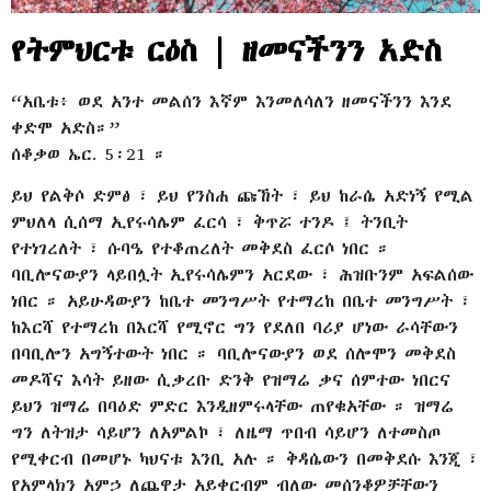
የትምህርቱ ርዕስ | ዘመናችንን አድስ
“አቤቱ፥ ወደ አንተ መልሰን እኛም እንመለሳለን ዘመናችንን እንደ
ቀድሞ አድስ።”
ሰቆቃወ ኤር. 5፡21 ።
ይህ የልቅሶ ድምፅ ፣ ይህ የንስሐ ጩኸት ፣ ይህ ከራሴ አድነኝ የሚል
ምህለላ ሲሰማ ኢየሩሳሌም ፈርሳ ፣ ቅጥሯ ተንዶ ፤ ትንቢት
የተነገረለት ፣ ሱባዔ የተቆጠረለት መቅደስ ፈርሶ ነበር ።
ባቢሎናውያን ላይበሏት ኢየሩሳሌምን አርደው ፣ ሕዝቡንም አፍልሰው
ነበር ። አይሁዳውያን ከቤተ መንግሥት የተማረከ በቤተ መንግሥት ፣
ከእርሻ የተማረከ በእርሻ የሚኖር ግን የደለበ ባሪያ ሆነው ራሳቸውን
በባቢሎን አግኝተውት ነበር ። ባቢሎናውያን ወደ ሰሎሞን መቅደስ
መዶሻና እሳት ይዘው ሲቃረቡ ድንቅ የዝማሬ ቃና ሰምተው ነበርና
ይህን ዝማሬ በባዕድ ምድር እንዲዘምሩላቸው ጠየቁአቸው ። ዝማሬ
ግን ለትዝታ ሳይሆን ለአምልኮ ፣ ለዜማ ጥበብ ሳይሆን ለተመስጦ
የሚቀርብ በመሆኑ ካህናቱ እንቢ አሉ ። ቅዳሴውን በመቅደሱ እንጂ ፣
የአምላክን አምኃ ለጨዋታ አይቀርብም ብለው መሰንቆዎቻቸውን