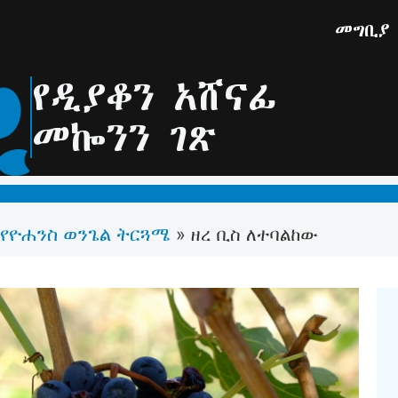
መግቢያ
የዲያቆን አሸናፊ
መኰንን ገጽ
የዮሐንስ ወንጌል ትርጓሜ
»
ዘረ ቢስ ለተባልከው