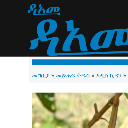
መግቢያ
መጽሐፍ ቅዱስ
አዲስ ኪዳን
»
»
»