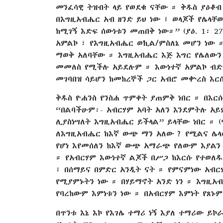
መንፈሳዊ ትዝብት ላይ የወደቁ ናቸው ። ቅዱስ ያዕቆብ
በእግዚአብሔር አብ ዘንድ ይህ ነው ፤ ወላጆች የሌላ
ከሚገኝ እድፍ ሰውነቱን መጠበቅ ነው።” (ያዕ. 1፡ 2
አምልኮ ፣ የእግዚአብሔር ወኪል/ምስለኔ መሆን ነው 
ማወቅ አለባቸው ። እግዚአብሔር እጅ እግር የሌለውን
መመለስ የሚችሉ አይደሉም ። እውነተኛ አምልኮ ብድር
መገባበዝ ሳይሆን ከመከረኞች ጋር አብሮ መቍረስ እር
ቅዱስ ዮሐንስ የንስሐ ጥምቀት ያጠምቅ ነበር ። በእርሱ
“በልባችሁም፡- አብርሃም አባት አለን እንደምትሉ አይ
ሊያስነሣለት እግዚአብሔር ይችላል” ይላቸው ነበር ። (
ለእግዚአብሔር ከእኛ ውጭ ማን አለው ? የሚልና ሌላ
የሆነ እየመሰለን ከእኛ ውጭ አማራጭ የለውም እያልን 
። የአብርሃም እውነተኛ ልጆች በሥጋ ከእርሱ የተወለ
፣ በሰማይና በምድር አንዲት ናት ። የምናምነው አብር
የሚያምኑትን ነው ። በሃይማኖት አንድ ነን ። እግዚአ
የባረከውም እምነቱን ነው ። በአብርሃም እምነት የጸኑም
በጥንቱ እኔ እኮ የእገሌ ተማሪ ነኝ እያለ ተማሪው ይ