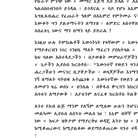
የኩራት ምንጭ ነው ። መማር እጅግ ደስ ይላል ። አ
ካልሰበሰብንበት ይጎዳል ፣ ይጎዳናል ። ባዶ የሆኑ አእ
እግዚአብሔር የፈጠራት ዓለም በአእምሮ የምትመራ ናት 
እውቀት ግን ያልተማሩትን ለማገዝ ፣ ለምድር አስተዋ
አስፈላጊ ነውና ማን በማን ላይ ይኮራል ?
እነዚህ ሁሉ ትምክሕቶች እውነትነት የላቸውም ። እው
የማይቀርብን ነገር ገንዘቤ ማለት ማፈርን ያስከትላል ።
ከፍ ባለው አስተዳደጋችን ፣ በታወቁት መምህራኖቻችን
። ጌታችን ኢየሱስ ክርስቶስ፡- “እውነተኛ የወይን ግንድ 
ሐረጋችሁን መናገር ቢያቅታችሁ ፣ ወላጆቻችሁ እነማን
ነኝ ለማለት ባትበቁ አትጨነቁ ። እውነተኛው የወይን 
ለመሆን ዛሬ ወስኑ ። በንስሐ ፣ በቅዱስ ቍርባን ከክር
አባቱን ለማያውቅ ፣ አያቱንም ለናፈቀ ክርስቶስ ትልቅ
አንተ የአብ ልጅ ማንም የለኝም ለሚለው ሁሉን ትሆናለ
መልካሙ ኢየሱስ ለስንቱ መልስ ነህ ! እኔም ብቸኛ ም
ነው ። ከፍታ ዝቅታም የማያርቅህ ወዳጄ አንተ ነህ ።
ከሚቆጠረውና ከሚያልቀው ወደማይቆጠረው ባንተ ተሻግ
!