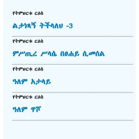
የትምህርቱ ርዕስ
ልታነጻኝ ትችላለህ -3
የትምህርቱ ርዕስ
ምሥጢረ ሥላሴ በፀሐይ ሲመሰል
የትምህርቱ ርዕስ
ዓለም አታላይ
የትምህርቱ ርዕስ
ዓለም ዋሾ