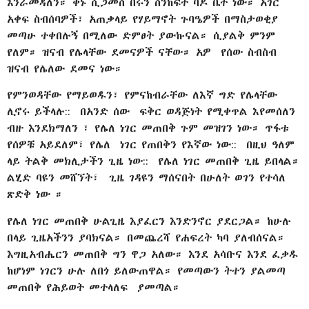
እንራመዳለን። ቀኑ ሲጋመስ በሩን ስንከፍት ባዶ ቤት ነው። አገር
አቀፍ ስብሰባዎች፣ አጠቃላይ የሃይማኖት ጉባዔዎች በማስታወቂያ
መጣሁ ተቀበሉኝ በሚለው ድምፀት ያውኩናል። ሲያልቅ ምንም
የለም። ዝናብ የሌላቸው ደመናዎች ናቸው። አዎ የሰው ስብስብ
ዝናብ የሌለው ደመና ነው።
የምንወዳቸው የማይወዱን፣ የምናከብራቸው ለእኛ ግድ የሌላቸው
ሊኖሩ ይችላሉ:: በአንድ ሰው ፍቅር ወዳጅነት የሚቀጥል እየመሰለን
ብዙ እንደክማለን ፣ የሌለ ነገር መጠበቅ ጉም መዝገን ነው። ጥፋቱ
የሰዎቹ አይደለም፣ የሌለ ነገር የጠበቅን የእኛው ነው:: በዚህ ዓለም
ላይ ትልቅ መክሊታችን ጊዜ ነው:: የሌለ ነገር መጠበቅ ጊዜ ይበላል።
ልሂድ ባዩን መሸኘት፣ ጊዜ ገዳዩን ማሰናበት በሁለት ወገን የተሳለ
ጽድቅ ነው ።
የሌለ ነገር መጠበቅ ሁልጊዜ እያፈርን እንድንኖር ያደርጋል። ከሁሉ
በላይ ጊዜአችንን ያባክናል። በመጨረሻ የሐፍረት ካባ ያለብሰናል።
እግዚአብሔርን መጠበቅ ግን ዋጋ አለው። እንደ አሳቡና እንደ ፈቃዱ
ከሆነም ነገርን ሁሉ ለበጎ ይለውጠዋል። የመጣውን ትተን ያልመጣ
መጠበቅ የሕይወት መተላለፍ ያመጣል።