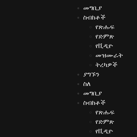
መግቢያ
ስብከቶች
የጽሑፍ
የድምጽ
የቪዲዮ
መዝሙራት
ትረካዎች
ያግኙን
ስለ
መግቢያ
ስብከቶች
የጽሑፍ
የድምጽ
የቪዲዮ