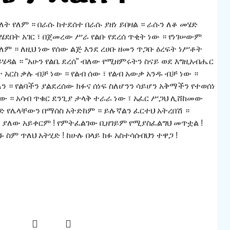
 የለም ። በራሱ ከተደሰተ በራሱ ያዘነ ይበዛል ። ራሱን ለቆ መሄድ
በሄደበት አገር ፣ በጀመረው ሥራ የልቡ የደረሰ ጥቂት ነው ። የነገሠውም
ለም ። ለዚህ ነው የሰው ልጅ እንደ ረሀቡ ዘመን ጥጋቡ ዕረፍት ነሥቶት
ይሄዳል ። “አሁን የልቤ ደረሰ” ብለው የሚዘምሩትን ስናይ ወደ እግዚአብሔር
 አርስ ቃሉ ብቻ ነው ። የልብ ሰው ፣ የልብ አውቃ አንዱ ብቻ ነው ።
ን ። የልባችን ያልደረሰው ክፉና ሰነፍ ስለሆንን ሳይሆን አቅማችን የተወሰነ
ነው ። አሳብ ጥቁር ደንጊያ ታላቅ ተራራ ነው ፣ አፈር ሥጋህ ሊሸከመው
ድ የሌላቸውን በማሰስ አትድከም ። ይሉኛልን ፈርተህ አትረበሽ ።
፣ ያለው አይቀርም ! የምትፈልገው ቢዘገይም የሚያስፈልግህ መጥቷል !
 ስም ጥለህ አትሂድ ! ከሁሉ በላይ ክፉ አስተሳሰብህን ተዋጋ !