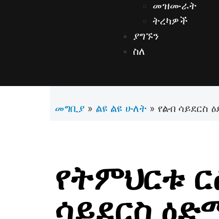
መዝሙራት
ትረካዎች
ያግኙን
ስለ
መግቢያ
ልዩ ልዩ ሁለት
»
»
የልብ ሳይደርስ ዕ
የትምህርቱ ርዕ
ሳይደርስ ዕድሜ