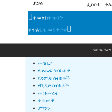
ያጋሩ
ፌስቡክ
ቴ
ተመለስ
ትዝብት
ቀጥል
ጊዜ መስተዋቱ
የዚህ ገጽ ዓላ
መግቢያ
የጽሑፍ ስብከቶች
የድምጽ ስብከቶች
የቪዲዮ ስብከቶች
መዝሙራት
ትረካዎች
ያግኙን