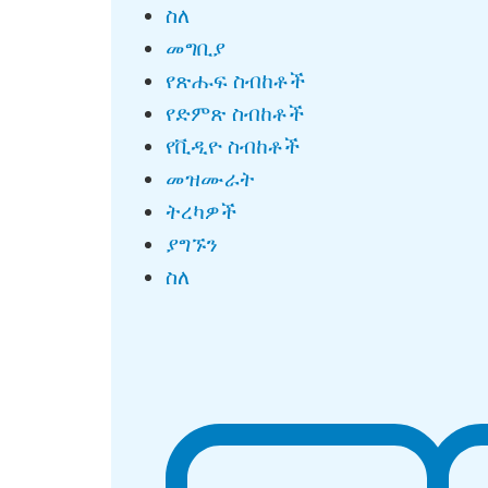
ስለ
መግቢያ
የጽሑፍ ስብከቶች
የድምጽ ስብከቶች
የቪዲዮ ስብከቶች
መዝሙራት
ትረካዎች
ያግኙን
ስለ