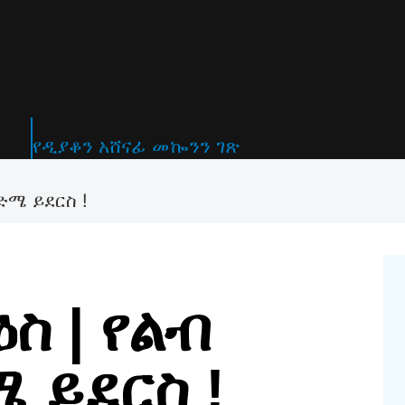
የዲያቆን አሸናፊ መኰንን ገጽ
ድሜ ይደርስ !
ስ | የልብ
 ይደርስ !