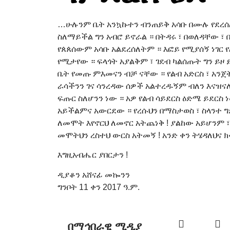
…ሁሉንም ቤት አንኳኩተን ብንጠይቅ አሳቡ በሙሉ የደረሰለት
ስለማይችል ግን አብሮ ይኖራል ። በትዳሩ ፣ በወለዳቸው ፣ 
የጰጰሰውም አሳቡ አልደረሰለትም ። እፎይ የሚያሰኝ ነገር የ
የሚታየው ። ፍላጎት አያልቅም ፣ ገደብ ካልሰጡት ግን ይዞ 
ቤት የመጡ ምእመናን ብቻ ናቸው ። የልብ አድርስ ፣ አንጀት
ራሳችንን ገና ሳንረዳው ሰዎች አልተረዱኝም ብለን እናዝናለ
ፍጡር ስለሆንን ነው ። አዎ የልብ ሳይደርስ ዕድሜ ይደርስ 
አይችልምና አውርደው ። የረሱህን በማስታወስ ፣ ስላንተ ግ
ለመሞት እየኖርህ ለመኖር አትጨነቅ ! ያልከው አይሆንም 
መሞትህን ረስተህ ውርስ አትመኝ ! አንድ ቀን ትሄዳለህና ክፉ
እግዚአብሔር ያበርታን !
ዲያቆን አሸናፊ መኰንን
ግንቦት 11 ቀን 2017 ዓ.ም.
በማኅበራዊ ሚዲያ