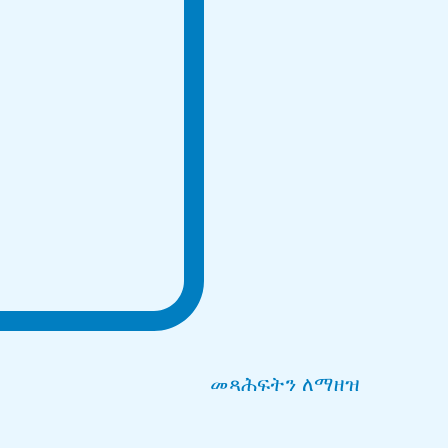
መጻሕፍትን ለማዘዝ