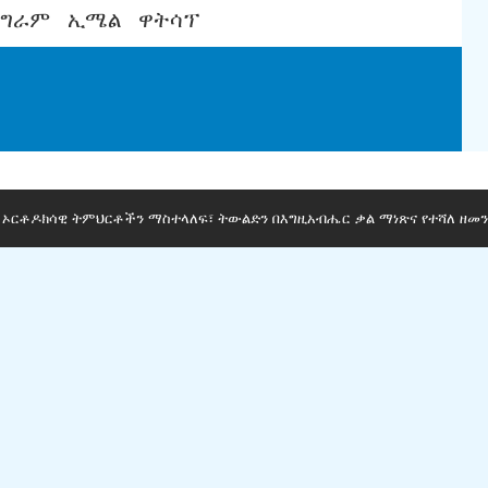
ሌግራም
ኢሜል
ዋትሳፕ
ማ ኦርቶዶክሳዊ ትምህርቶችን ማስተላለፍ፣ ትውልድን በእግዚአብሔር ቃል ማነጽና የተሻለ ዘመን