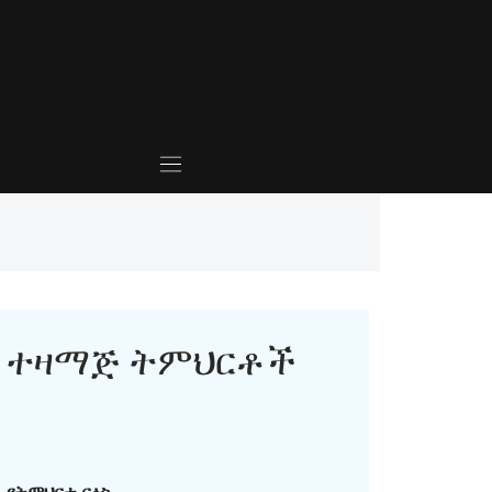
ተዛማጅ ትምህርቶች