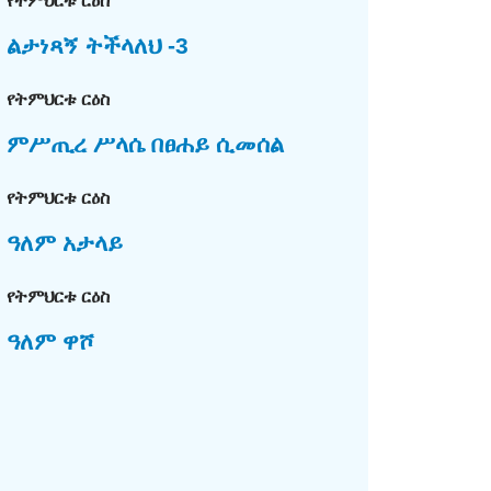
የትምህርቱ ርዕስ
ልታነጻኝ ትችላለህ -3
የትምህርቱ ርዕስ
ምሥጢረ ሥላሴ በፀሐይ ሲመሰል
የትምህርቱ ርዕስ
ዓለም አታላይ
የትምህርቱ ርዕስ
ዓለም ዋሾ