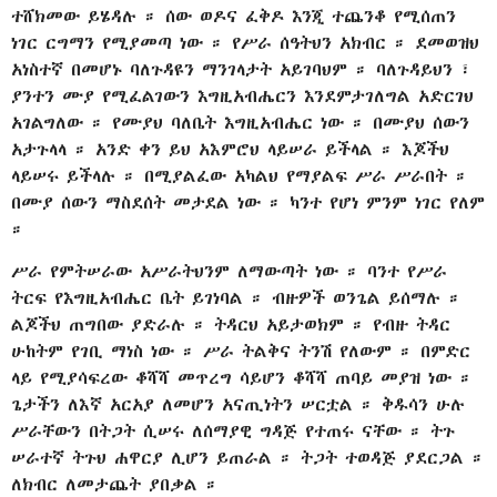
ተሸክመው ይሄዳሉ ። ሰው ወዶና ፈቅዶ እንጂ ተጨንቆ የሚሰጠን
ነገር ርግማን የሚያመጣ ነው ። የሥራ ሰዓትህን አክብር ። ደመወዝህ
አነስተኛ በመሆኑ ባለጉዳዩን ማንገላታት አይገባህም ። ባለጉዳይህን ፣
ያንተን ሙያ የሚፈልገውን እግዚአብሔርን እንደምታገለግል አድርገህ
አገልግለው ። የሙያህ ባለቤት እግዚአብሔር ነው ። በሙያህ ሰውን
አታጉላላ ። አንድ ቀን ይህ አእምሮህ ላይሠራ ይችላል ። እጆችህ
ላይሠሩ ይችላሉ ። በሚያልፈው አካልህ የማያልፍ ሥራ ሥራበት ።
በሙያ ሰውን ማስደሰት መታደል ነው ። ካንተ የሆነ ምንም ነገር የለም
።
ሥራ የምትሠራው አሥራትህንም ለማውጣት ነው ። ባንተ የሥራ
ትርፍ የእግዚአብሔር ቤት ይገነባል ። ብዙዎች ወንጌል ይሰማሉ ።
ልጆችህ ጠግበው ያድራሉ ። ትዳርህ አይታወክም ። የብዙ ትዳር
ሁከትም የገቢ ማነስ ነው ። ሥራ ትልቅና ትንሽ የለውም ። በምድር
ላይ የሚያሳፍረው ቆሻሻ መጥረግ ሳይሆን ቆሻሻ ጠባይ መያዝ ነው ።
ጌታችን ለእኛ አርአያ ለመሆን አናጢነትን ሠርቷል ። ቅዱሳን ሁሉ
ሥራቸውን በትጋት ሲሠሩ ለሰማያዊ ግዳጅ የተጠሩ ናቸው ። ትጉ
ሠራተኛ ትጉህ ሐዋርያ ሊሆን ይጠራል ። ትጋት ተወዳጅ ያደርጋል ።
ለክብር ለመታጨት ያበቃል ።