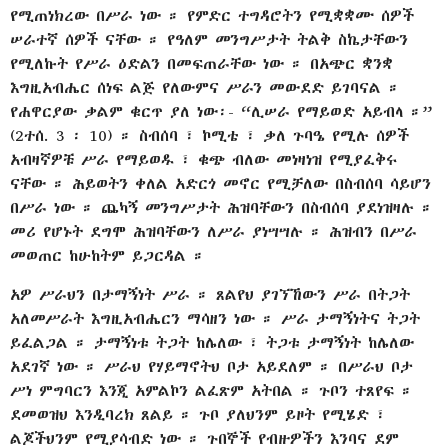
የሚጠነክረው በሥራ ነው ። የምድር ተግዳሮትን የሚቋቋሙ ሰዎች
ሠራተኛ ሰዎች ናቸው ። የዓለም መንግሥታት ትልቅ ስኬታቸውን
የሚለኩት የሥራ ዕድልን በመፍጠራቸው ነው ። በአጭር ቋንቋ
እግዚአብሔር ሰነፍ ልጅ የለውምና ሥራን መውደድ ይገባናል ።
የሐዋርያው ቃልም ቁርጥ ያለ ነው፡- “ሊሠራ የማይወድ አይብላ ።”
(2ተሰ. 3 ፡ 10) ። ስብሰባ ፣ ኮሚቴ ፣ ቃለ ጉባዔ የሚሉ ሰዎች
አብዛኛዎቹ ሥራ የማይወዱ ፣ ቁጭ ብለው መነዛነዝ የሚያፈቅሩ
ናቸው ። ሕይወትን ቀለል አድርጎ መኖር የሚቻለው በስብሰባ ሳይሆን
በሥራ ነው ። ጨካኝ መንግሥታት ሕዝባቸውን በስብሰባ ያደነዝዛሉ ።
መሪ የሆኑት ደግሞ ሕዝባቸውን ለሥራ ያነሣሣሉ ። ሕዝብን በሥራ
መወጠር ከሁከትም ይጋርዳል ።
አዎ ሥራህን በታማኝነት ሥራ ። ጸልየህ ያገኘኸውን ሥራ በትጋት
አለመሥራት እግዚአብሔርን ማሳዘን ነው ። ሥራ ታማኝነትና ትጋት
ይፈልጋል ። ታማኝነቱ ትጋት ከሌለው ፣ ትጋቱ ታማኝነት ከሌለው
አደገኛ ነው ። ሥራህ የሃይማኖትህ ቦታ አይደለም ። በሥራህ ቦታ
ሥነ ምግባርን እንጂ አምልኮን ልፈጽም አትበል ። ጉቦን ተጸየፍ ።
ደመወዝህ እንዲባረክ ጸልይ ። ጉቦ ያለህንም ይዞት የሚሄድ ፣
ልጆችህንም የሚያሳብድ ነው ። ጉበኞች የብዙዎችን እንባና ደም