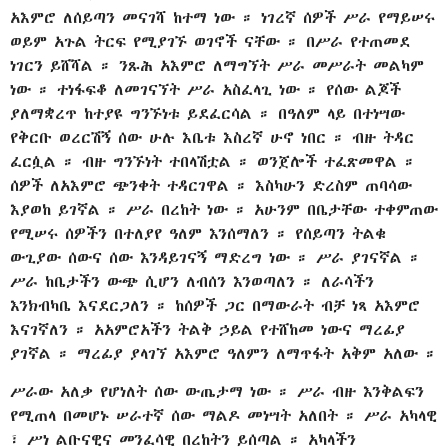
አእምሮ ለሰይጣን መናገሻ ከተማ ነው ። ነገረኛ ሰዎች ሥራ የማይሠሩ
ወይም አጉል ትርፍ የሚያገኙ ወገኖች ናቸው ። በሥራ የተጠመደ
ነገርን ይሸሻል ። ንጹሕ አእምሮ ለማግኘት ሥራ መሥራት መልካም
ነው ። ተነፋፍቆ ለመገናኘት ሥራ አስፈላጊ ነው ። የሰው ልጆች
ያለማቋረጥ ከተያዩ ግንኙነቱ ይደፈርሳል ። በዓለም ላይ በተነሣው
የቅርቡ ወረርሽኝ ሰው ሁሉ እቤቱ እስረኛ ሁኖ ነበር ። ብዙ ትዳር
ፈርሷል ። ብዙ ግንኙነት ተበላሽቷል ። ወንጀሎች ተፈጽመዋል ።
ሰዎች ለአእምሮ ጭንቀት ተዳርገዋል ። እስካሁን ድረስም ጠባሳው
እያወከ ይገኛል ። ሥራ በረከት ነው ። አሁንም በቤታቸው ተቀምጠው
የሚሠሩ ሰዎችን በተለያየ ዓለም እንሰማለን ። የሰይጣን ትልቁ
ውጊያው ሰውና ሰው እንዳይገናኝ ማድረግ ነው ። ሥራ ያገናኛል ።
ሥራ ከቤታችን ውጭ ሲሆን ለብሰን እንወጣለን ። ለራሳችን
እንክብካቤ እናደርጋለን ። ከሰዎች ጋር በማውራት ብቻ ነጻ አእምሮ
እናገኛለን ። አአምሮአችን ትልቅ ኃይል የተሸከመ ነውና ማረፊያ
ያገኛል ። ማረፊያ ያላገኘ አእምሮ ዓለምን ለማጥፋት አቅም አለው ።
ሥራው አለቃ የሆነለት ሰው ውጤታማ ነው ። ሥራ ብዙ እንቅልፍን
የሚጠላ በመሆኑ ሠራተኛ ሰው ማልዶ መነሣት አለበት ። ሥራ አካላዊ
፣ ሥነ ልቡናዊና መንፈሳዊ በረከትን ይሰጣል ። አካላችን