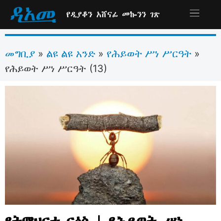
የዲያቆን አሸናፊ መኰንን ገጽ
መግቢያ
ልዩ ልዩ አንድ
የሕይወት ሥነ ሥርዓት
»
»
»
የሕይወት ሥነ ሥርዓት (13)