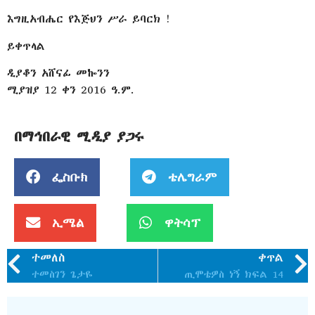
እግዚአብሔር የእጅህን ሥራ ይባርክ !
ይቀጥላል
ዲያቆን አሸናፊ መኰንን
ሚያዝያ 12 ቀን 2016 ዓ.ም.
በማኅበራዊ ሚዲያ ያጋሩ
ፌስቡክ
ቴሌግራም
ኢሜል
ዋትሳፕ
ተመለስ
ቀጥል
ተመስገን ጌታዬ
ጢሞቴዎስ ነኝ ክፍል 14