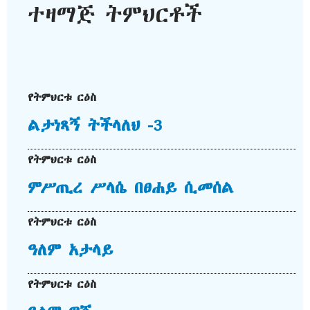
ተዛማጅ ትምህርቶች
የትምህርቱ ርዕስ
ልታነጻኝ ትችላለህ -3
የትምህርቱ ርዕስ
ምሥጢረ ሥላሴ በፀሐይ ሲመሰል
የትምህርቱ ርዕስ
ዓለም አታላይ
የትምህርቱ ርዕስ